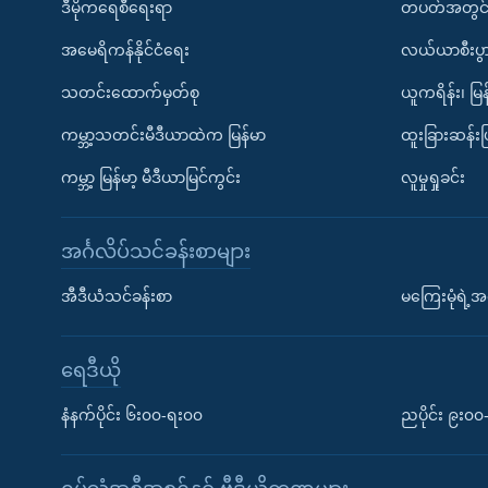
ဒီမိုကရေစီရေးရာ
တပတ်အတွင်
အမေရိကန်နိုင်ငံရေး
လယ်ယာစီးပွ
သတင်းထောက်မှတ်စု
ယူကရိန်း၊ မြန
ကမ္ဘာ့သတင်းမီဒီယာထဲက မြန်မာ
ထူးခြားဆန်း
ကမ္ဘာ့ မြန်မာ့ မီဒီယာမြင်ကွင်း
လူမှုရှုခင်း
အင်္ဂလိပ်သင်ခန်းစာများ
အီဒီယံသင်ခန်းစာ
မကြေးမုံရဲ့အင
ရေဒီယို
နံနက်ပိုင်း ၆း၀၀-ရး၀၀
ညပိုင်း ၉း၀