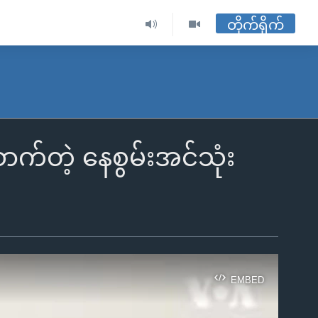
တိုက်ရိုက်
က်တဲ့ နေစွမ်းအင်သုံး
EMBED