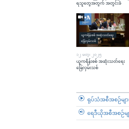
ရသူတွေအတွက် အတွင်းခံ
၁၂ မတ္၊ ၂၀၂၅
ယူကရိန်းစစ် အဆုံးသတ်ရေး
ခြေလှမ်းသစ်
ရုပ်သံအစီအစဉ်မျာ
ရေဒီယိုအစီအစဉ်မျ