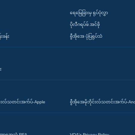
ရေမြေခြားမှ ရုပ်ပုံလွှာ
ပိုလီဂရပ်ဖ်.အင်ဖို
်းခန်း
ဗွီအိုအေ ပုံပြရုပ်သံ
း
ိုင်းလ်သတင်းအက်ပ်-Apple
ဗွီအိုအေမိုဘိုင်းလ်သတင်းအက်ပ်-An
 အာရှအသံ RFA
VOA's Privacy Policy