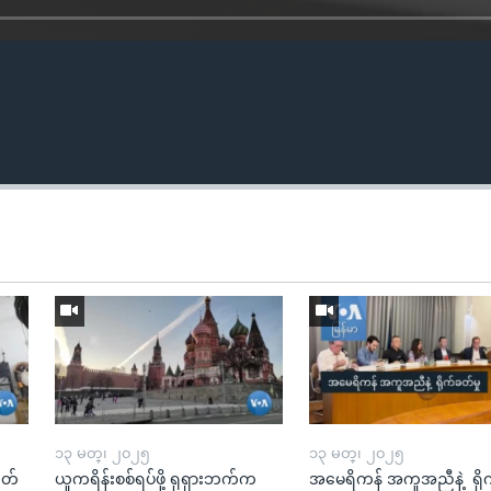
၁၃ မတ္၊ ၂၀၂၅
၁၃ မတ္၊ ၂၀၂၅
ုတ်
ယူကရိန်းစစ်ရပ်ဖို့ ရုရှားဘက်က
အမေရိကန် အကူအညီနဲ့ ရို