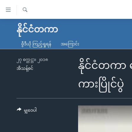
သုံး
ရ
ရှာဖွေ
လွယ်ကူ
မူလစာမျက်နှာ
နိုင်ငံတကာ
ရ
စေ
မြန်မာ
လာ
ဗွီဒီယို ကြည့်ရှုရန်
အကြောင်း
သည့်
ဒ်
ကမ္ဘာ့သတင်းများ
Link
ဗွီဒီယို
နိုင်ငံတကာ
၂၇ စက္တင္ဘာ၊ ၂၀၁၈
နိုင်ငံတကာ 
များ
အိသန့်စင်
သတင်းလွတ်လပ်ခွင့်
အမေရိကန်
ပင်မ
ရပ်ဝန်းတခု လမ်းတခု အလွန်
တရုတ်
ကားပြိုင်ပွဲ
အကြောင်းအရာ
အင်္ဂလိပ်စာလေ့လာမယ်
အစ္စရေး-ပါလက်စတိုင်း
သို့
အပတ်စဉ်ကဏ္ဍများ
အမေရိကန်သုံးအီဒီယံ
ကျော်
ကြည့်
မျှဝေပါ
ရေဒီယိုနှင့်ရုပ်သံ အချက်အလက်များ
မကြေးမုံရဲ့ အင်္ဂလိပ်စာ
ရေဒီယို
ရန်
ရေဒီယို/တီဗွီအစီအစဉ်
ရုပ်ရှင်ထဲက အင်္ဂလိပ်စာ
တီဗွီ
ပင်မ