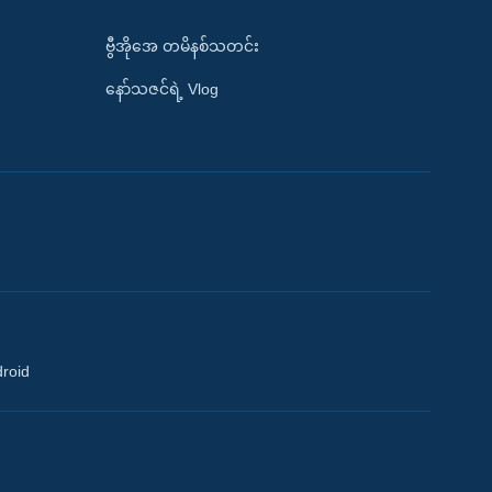
ဗွီအိုအေ တမိနစ်သတင်း
နော်သဇင်ရဲ့ Vlog
droid