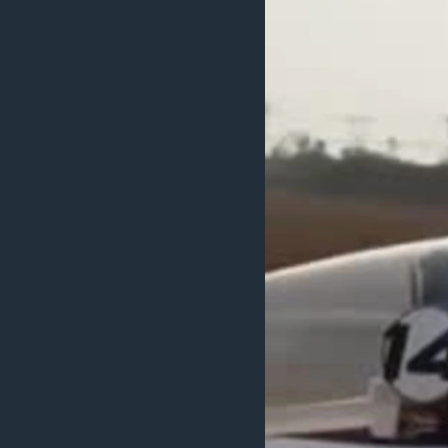
သုတပဒေသာ အင်္ဂလိပ်စာ
အ
ညွန်း
စာမျက်နှာ
သို့
ကျော်
ကြည့်
ရန်
ရှာဖွေ
ရန်
နေရာ
သို့
ကျော်
ရန်