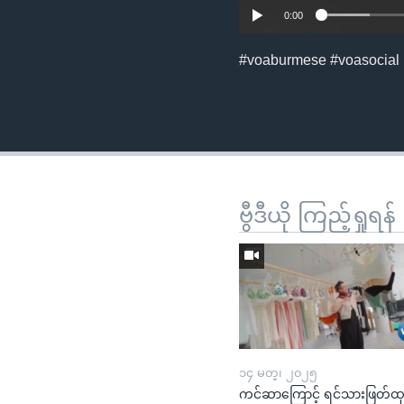
0:00
#voaburmese #voasocial
ဗွီဒီယို ကြည့်ရှုရန်
၁၄ မတ္၊ ၂၀၂၅
ကင်ဆာကြောင့် ရင်သားဖြတ်ထ