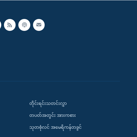
တိုင်းရင်းသတင်းလွှာ
တပတ်အတွင်း အားကစား
သုတစုံလင် အမေရိကန်တခွင်