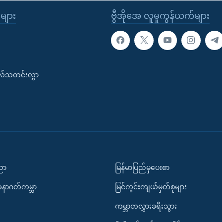
ုများ
ဗွီအိုအေ လူမှုကွန်ယက်များ
းလ်သတင်းလွှာ
ပညာ
မြန်မာပြည်မှပေးစာ
အနာဂတ်ကမ္ဘာ
မြင်ကွင်းကျယ်မှတ်စုများ
ကမ္ဘာတလွှားခရီးသွား