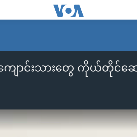
ကျောင်းသားတွေ ကိုယ်တိုင်ဆော