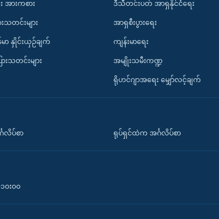
း အားကစား
ဒီသီတင်းပတ် အာရှနိုင်ငံရေး
ားသတင်းများ
အာရှစီးပွားရေး
်မာ နှိုင်းယှဉ်ချက်
ကျန်းမာရေး
ပြားသတင်းများ
အမျိုးသမီးကဏ္ဍ
ရိုဟင်ဂျာအရေး မျှော်လင့်ချက်
်္ဂလိပ်စာ
ရုပ်ရှင်ထဲက အင်္ဂလိပ်စာ
၀-၁၀း၀၀