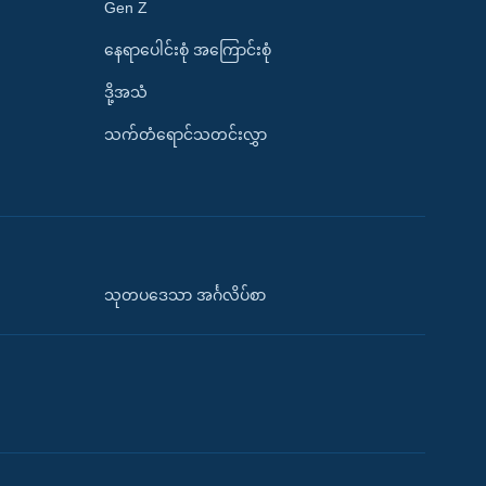
Gen Z
နေရာပေါင်းစုံ အကြောင်းစုံ
ဒို့အသံ
သက်တံရောင်သတင်းလွှာ
သုတပဒေသာ အင်္ဂလိပ်စာ