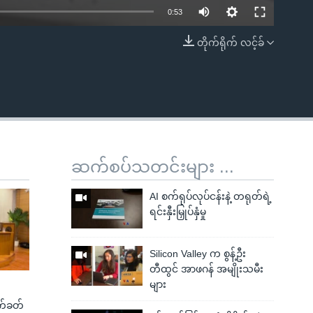
0:53
တိုက်ရိုက် လင့်ခ်
EMBED
ဆက်စပ်သတင်းများ ...
AI စက်ရုပ်လုပ်ငန်းနဲ့ တရုတ်ရဲ့
ရင်းနှီးမြှုပ်နှံမှု
Silicon Valley က စွန့်ဦး
တီထွင် အာဖဂန် အမျိုးသမီး
များ
က်ခတ်