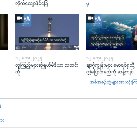
လိုက်လျောနိုင်ခြေ
မှု
၁၂ မတ္၊ ၂၀၂၅
၁၂ မတ္၊ ၂၀၂၅
လူကြည့်များဆိုရှယ်မီဒီယာ သတင်း
ချာဂိုကျွန်းများ မောရစ်ရှသို့
တို
လွှဲပြောင်းမည်ကို ဆန့်ကျင်
အစီအစဉ်တွဲများအားလုံးကြည့
း
ား