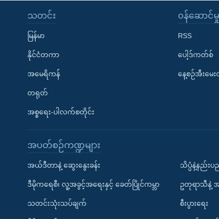
သတင်း
၀န်ဆောင်မှ
မြန်မာ
RSS
နိုင်ငံတကာ
ပေါ့ဒ်ကတ်စ်
အမေရိကန်
နေ့စဉ်အီးမေ
တရုတ်
အစ္စရေး-ပါလက်စတိုင်း
အပတ်စဉ်ကဏ္ဍများ
အယ်ဒီတာနဲ့ ဆွေးနွေးခန်း
သိပ္ပံနဲ့နည်း
ဒီမိုကရေစီ၊ လူ့အခွင့်အရေးနှင့် ခေတ်ပြိုင်ကမ္ဘာ
ဥတုရာသီနဲ့ 
သတင်းသုံးသပ်ချက်
စီးပွားရေး