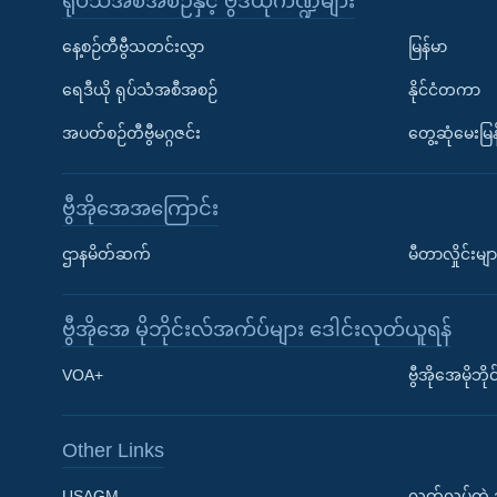
ရုပ်သံအစီအစဉ်နှင့် ဗွီဒီယိုကဏ္ဍများ
နေ့စဉ်တီဗွီသတင်းလွှာ
မြန်မာ
ရေဒီယို ရုပ်သံအစီအစဉ်
နိုင်ငံတကာ
အပတ်စဉ်တီဗွီမဂ္ဂဇင်း
တွေ့ဆုံမေးမြန
ဗွီအိုအေအကြောင်း
Learning English
ဌာနမိတ်ဆက်
မီတာလှိုင်းမျာ
ဗွီအိုအေ လူမှုကွန်ယက်များ
ဗွီအိုအေ မိုဘိုင်းလ်အက်ပ်များ ဒေါင်းလုတ်ယူရန်
VOA+
ဗွီအိုအေမိုဘ
Other Links
ဘာသာစကားများ
USAGM
လွတ်လပ်တဲ့