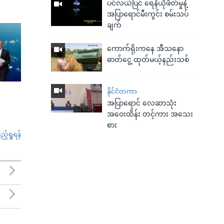
ပင်လယ်ပြင် ရေနံယိုဖိတ်မှုနဲ့
အပြာရောင်မီးကွင်း စမ်းသပ်
ချက်
ကောက်ရိုးကနေ အီသနော
ဓာတ်ငွေ့ ထုတ်မယ့်နည်းသစ်
နိုင်ငံတကာ
အပြာရောင် လေဆာသုံး
အဝေးထိန်း တင့်ကား အသေး
စား
်ရှုရန်