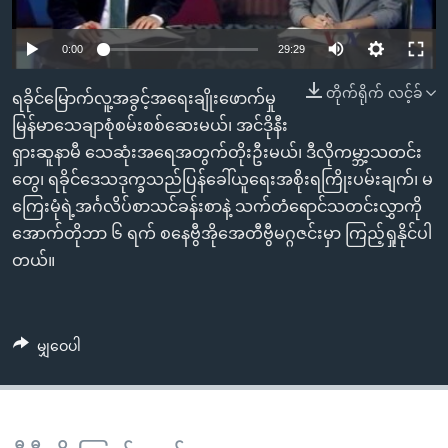
အ
သုတပဒေသာ အင်္ဂလိပ်စာ
ညွန်း
Learning English
0:00
29:29
စာမျက်နှာ
သို့
ဗွီအိုအေ လူမှုကွန်ယက်များ
တိုက်ရိုက် လင့်ခ်
ရခိုင်မြောက်လူ့အခွင့်အရေးချိုးဖောက်မှု
ကျော်
မြန်မာသေချာစုံစမ်းစစ်ဆေးမယ်၊ အင်ဒိုနီး
ကြည့်
ရှားဆူနာမီ သေဆုံးအရေအတွက်တိုးဦးမယ်၊ ဒီလိုကမ္ဘာ့သတင်း
ရန်
တွေ၊ ရခိုင်ဒေသဒုက္ခသည်ပြန်ခေါ်ယူရေးအစိုးရကြိုးပမ်းချက်၊ မ
ဘာသာစကားများ
ရှာဖွေ
ကြေးမုံရဲ့အင်္ဂလိပ်စာသင်ခန်းစာနဲ့ သက်တံရောင်သတင်းလွှာကို
ရန်
အောက်တိုဘာ ၆ ရက် စနေဗွီအိုအေတီဗွီမဂ္ဂဇင်းမှာ ကြည့်ရှုနိုင်ပါ
နေရာ
တယ်။
သို့
ကျော်
ရန်
မျှဝေပါ