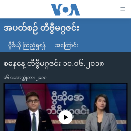
သုံး
ရ
လွယ်ကူ
အပတ်စဉ် တီဗွီမဂ္ဂဇင်း
မူလစာမျက်နှာ
စေ
မြန်မာ
ဗွီဒီယို ကြည့်ရှုရန်
အကြောင်း
သည့်
ကမ္ဘာ့သတင်းများ
Link
စနေနေ့ တီဗွီမဂ္ဂဇင်း ၁၀.၀၆.၂၀၁၈
ဗွီဒီယို
နိုင်ငံတကာ
များ
သတင်းလွတ်လပ်ခွင့်
အမေရိကန်
ပင်မ
၀၆ ေအာက္တိုဘာ၊ ၂၀၁၈
ရပ်ဝန်းတခု လမ်းတခု အလွန်
တရုတ်
အကြောင်းအရာ
သို့
အင်္ဂလိပ်စာလေ့လာမယ်
အစ္စရေး-ပါလက်စတိုင်း
ကျော်
အပတ်စဉ်ကဏ္ဍများ
အမေရိကန်သုံးအီဒီယံ
ကြည့်
ရေဒီယိုနှင့်ရုပ်သံ အချက်အလက်များ
မကြေးမုံရဲ့ အင်္ဂလိပ်စာ
ရေဒီယို
ရန်
No media source currently available
ပင်မ
ရေဒီယို/တီဗွီအစီအစဉ်
ရုပ်ရှင်ထဲက အင်္ဂလိပ်စာ
တီဗွီ