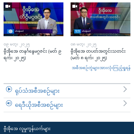
၀၉ မတ္၊ ၂၀၂၅
၀၈ မတ္၊ ၂၀၂၅
ဗွီအိုအေ တနင်္ဂနွေမဂ္ဂဇင်း (မတ် ၉
ဗွီအိုအေ တပတ်အတွင်းသတင်း
ရက်၊ ၂၀၂၅)
(မတ် ၈ ရက်၊ ၂၀၂၅)
အစီအစဉ်တွဲများအားလုံးကြည့်ရှုရန်
ရုပ်သံအစီအစဉ်များ
ရေဒီယိုအစီအစဉ်များ
ဗွီအိုအေ လူမှုကွန်ယက်များ