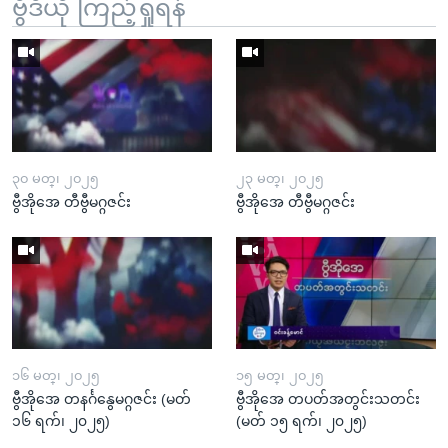
ဗွီဒီယို ကြည့်ရှုရန်
၃၀ မတ္၊ ၂၀၂၅
၂၃ မတ္၊ ၂၀၂၅
ဗွီအိုအေ တီဗွီမဂ္ဂဇင်း
ဗွီအိုအေ တီဗွီမဂ္ဂဇင်း
၁၆ မတ္၊ ၂၀၂၅
၁၅ မတ္၊ ၂၀၂၅
ဗွီအိုအေ တနင်္ဂနွေမဂ္ဂဇင်း (မတ်
ဗွီအိုအေ တပတ်အတွင်းသတင်း
၁၆ ရက်၊ ၂၀၂၅)
(မတ် ၁၅ ရက်၊ ၂၀၂၅)