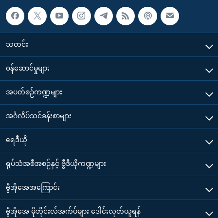
သတင်း
၀န်ဆောင်မှုများ
အပတ်စဉ်ကဏ္ဍများ
အင်္ဂလိပ်သင်ခန်းစာများ
ရေဒီယို
ရုပ်သံအစီအစဉ်နှင့် ဗွီဒီယိုကဏ္ဍများ
ဗွီအိုအေအကြောင်း
ဗွီအိုအေ မိုဘိုင်းလ်အက်ပ်များ ဒေါင်းလုတ်ယူရန်