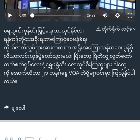
အ
သုတပဒေသာ အင်္ဂလိပ်စာ
ညွန်း
Learning English
0:00
29:29
စာမျက်နှာ
သို့
ဗွီအိုအေ လူမှုကွန်ယက်များ
တိုက်ရိုက် လင့်ခ်
ရေထွက်ကုန်တိုးမြှင့်ရေးဘာလုပ်နိုင်လဲ၊
ကျော်
ရန်ကုန်တိုင်းအစိုးရဘာကြောင့်ဝေဖန်ခံရ၊
ကြည့်
ကိုယ်လက်လှုပ်ရှားအားကစားက အရိုးအကြောသန်မာစေ၊ မွန်ဂို
ရန်
လီယားလင်းယုန်ပွဲတော်သွားမယ်၊ ပြီးတော့ ဗြိတိသျှလွှတ်တော်
ဘာသာစကားများ
ရှာဖွေ
တက်စက်ရုပ်လေးနဲ့ ရွှေဖရုံသီး လှေလုပ်စီးကြသူများ ဒါတွေ
ရန်
ကို အောက်တိုဘာ ၂၁ တနင်္ဂနွေ VOA တီဗွီမဂ္ဂဇင်းမှာ ကြည့်နိုင်ပါ
နေရာ
တယ်။
သို့
ကျော်
ရန်
မျှဝေပါ