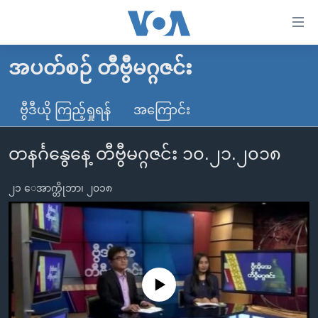
သုံး
ရ
လွယ်ကူ
အပတ်စဉ် တီဗွီမဂ္ဂဇင်း
မူလစာမျက်နှာ
စေ
မြန်မာ
ဗွီဒီယို ကြည့်ရှုရန်
အကြောင်း
သည့်
ကမ္ဘာ့သတင်းများ
Link
တနင်္ဂနွေနေ့ တီဗွီမဂ္ဂဇင်း ၁၀.၂၁.၂၀၁၈
ဗွီဒီယို
နိုင်ငံတကာ
များ
သတင်းလွတ်လပ်ခွင့်
အမေရိကန်
ပင်မ
၂၁ ေအာက္တိုဘာ၊ ၂၀၁၈
ရပ်ဝန်းတခု လမ်းတခု အလွန်
တရုတ်
အကြောင်းအရာ
သို့
အင်္ဂလိပ်စာလေ့လာမယ်
အစ္စရေး-ပါလက်စတိုင်း
ကျော်
အပတ်စဉ်ကဏ္ဍများ
အမေရိကန်သုံးအီဒီယံ
ကြည့်
ရေဒီယိုနှင့်ရုပ်သံ အချက်အလက်များ
မကြေးမုံရဲ့ အင်္ဂလိပ်စာ
ရေဒီယို
ရန်
No media source currently available
ပင်မ
ရေဒီယို/တီဗွီအစီအစဉ်
ရုပ်ရှင်ထဲက အင်္ဂလိပ်စာ
တီဗွီ