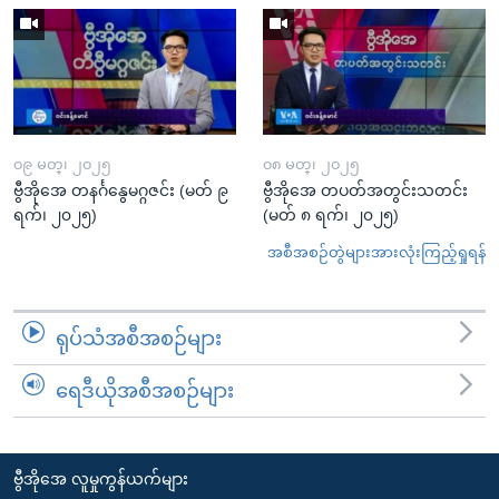
၀၉ မတ္၊ ၂၀၂၅
၀၈ မတ္၊ ၂၀၂၅
ဗွီအိုအေ တနင်္ဂနွေမဂ္ဂဇင်း (မတ် ၉
ဗွီအိုအေ တပတ်အတွင်းသတင်း
ရက်၊ ၂၀၂၅)
(မတ် ၈ ရက်၊ ၂၀၂၅)
အစီအစဉ်တွဲများအားလုံးကြည့်ရှုရန်
ရုပ်သံအစီအစဉ်များ
ရေဒီယိုအစီအစဉ်များ
ဗွီအိုအေ လူမှုကွန်ယက်များ