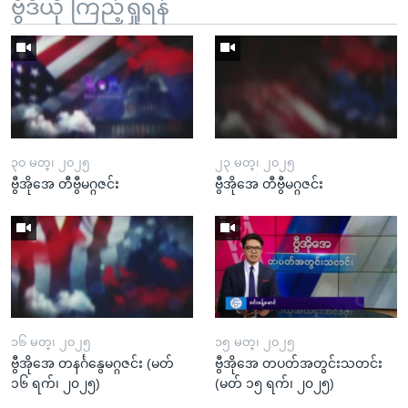
ဗွီဒီယို ကြည့်ရှုရန်
၃၀ မတ္၊ ၂၀၂၅
၂၃ မတ္၊ ၂၀၂၅
ဗွီအိုအေ တီဗွီမဂ္ဂဇင်း
ဗွီအိုအေ တီဗွီမဂ္ဂဇင်း
၁၆ မတ္၊ ၂၀၂၅
၁၅ မတ္၊ ၂၀၂၅
ဗွီအိုအေ တနင်္ဂနွေမဂ္ဂဇင်း (မတ်
ဗွီအိုအေ တပတ်အတွင်းသတင်း
၁၆ ရက်၊ ၂၀၂၅)
(မတ် ၁၅ ရက်၊ ၂၀၂၅)