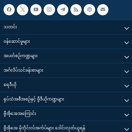
သတင်း
၀န်ဆောင်မှုများ
အပတ်စဉ်ကဏ္ဍများ
အင်္ဂလိပ်သင်ခန်းစာများ
ရေဒီယို
ရုပ်သံအစီအစဉ်နှင့် ဗွီဒီယိုကဏ္ဍများ
ဗွီအိုအေအကြောင်း
ဗွီအိုအေ မိုဘိုင်းလ်အက်ပ်များ ဒေါင်းလုတ်ယူရန်