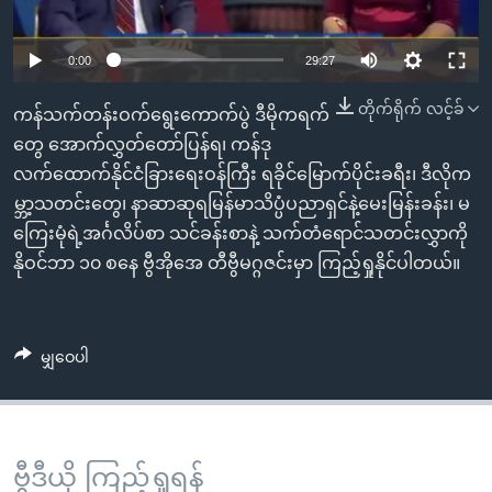
အ
သုတပဒေသာ အင်္ဂလိပ်စာ
ညွန်း
Learning English
0:00
29:27
စာမျက်နှာ
သို့
ဗွီအိုအေ လူမှုကွန်ယက်များ
တိုက်ရိုက် လင့်ခ်
ကန်သက်တန်းဝက်ရွေးကောက်ပွဲ ဒီမိုကရက်
ကျော်
တွေ အောက်လွှတ်တော်ပြန်ရ၊ ကန်ဒု
ကြည့်
လက်ထောက်နိုင်ငံခြားရေးဝန်ကြီး ရခိုင်မြောက်ပိုင်းခရီး၊ ဒီလိုက
ရန်
ဘာသာစကားများ
မ္ဘာ့သတင်းတွေ၊ နာဆာဆုရမြန်မာသိပ္ပံပညာရှင်နဲ့မေးမြန်းခန်း၊ မ
ရှာဖွေ
ကြေးမုံရဲ့အင်္ဂလိပ်စာ သင်ခန်းစာနဲ့ သက်တံရောင်သတင်းလွှာကို
ရန်
နိုဝင်ဘာ ၁၀ စနေ ဗွီအိုအေ တီဗွီမဂ္ဂဇင်းမှာ ကြည့်ရှုနိုင်ပါတယ်။
နေရာ
သို့
ကျော်
မျှဝေပါ
ရန်
ဗွီဒီယို ကြည့်ရှုရန်