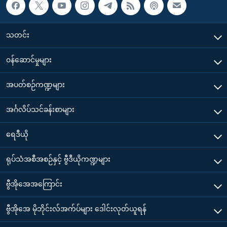
သတင်း
၀န်ဆောင်မှုများ
အပတ်စဉ်ကဏ္ဍများ
အင်္ဂလိပ်သင်ခန်းစာများ
ရေဒီယို
ရုပ်သံအစီအစဉ်နှင့် ဗွီဒီယိုကဏ္ဍများ
ဗွီအိုအေအကြောင်း
ဗွီအိုအေ မိုဘိုင်းလ်အက်ပ်များ ဒေါင်းလုတ်ယူရန်