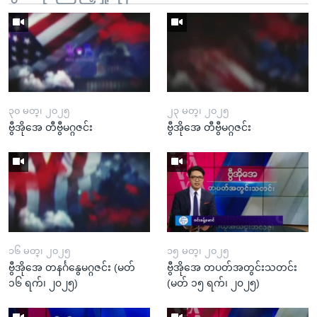
၃၀ မတ္၊ ၂၀၂၅
၂၃ မတ္၊ ၂၀၂၅
ဗွီအိုအေ တီဗွီမဂ္ဂဇင်း
ဗွီအိုအေ တီဗွီမဂ္ဂဇင်း
၁၆ မတ္၊ ၂၀၂၅
၁၅ မတ္၊ ၂၀၂၅
ဗွီအိုအေ တနင်္ဂနွေမဂ္ဂဇင်း (မတ်
ဗွီအိုအေ တပတ်အတွင်းသတင်း
၁၆ ရက်၊ ၂၀၂၅)
(မတ် ၁၅ ရက်၊ ၂၀၂၅)