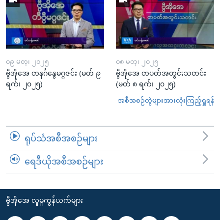
၀၉ မတ္၊ ၂၀၂၅
၀၈ မတ္၊ ၂၀၂၅
ဗွီအိုအေ တနင်္ဂနွေမဂ္ဂဇင်း (မတ် ၉
ဗွီအိုအေ တပတ်အတွင်းသတင်း
ရက်၊ ၂၀၂၅)
(မတ် ၈ ရက်၊ ၂၀၂၅)
အစီအစဉ်တွဲများအားလုံးကြည့်ရှုရန်
ရုပ်သံအစီအစဉ်များ
ရေဒီယိုအစီအစဉ်များ
ဗွီအိုအေ လူမှုကွန်ယက်များ