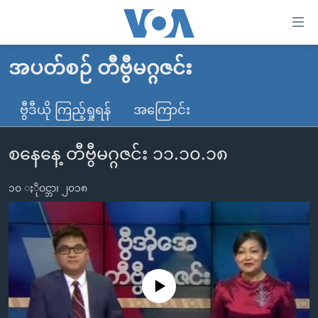
သုံး
ရ
လွယ်ကူ
အပတ်စဉ် တီဗွီမဂ္ဂဇင်း
မူလစာမျက်နှာ
စေ
မြန်မာ
ဗွီဒီယို ကြည့်ရှုရန်
အကြောင်း
သည့်
ကမ္ဘာ့သတင်းများ
Link
စနေနေ့ တီဗွီမဂ္ဂဇင်း ၁၁.၁၀.၁၈
ဗွီဒီယို
နိုင်ငံတကာ
များ
သတင်းလွတ်လပ်ခွင့်
အမေရိကန်
ပင်မ
၁၀ ႏိုဝင္ဘာ၊ ၂၀၁၈
ရပ်ဝန်းတခု လမ်းတခု အလွန်
တရုတ်
အကြောင်းအရာ
သို့
အင်္ဂလိပ်စာလေ့လာမယ်
အစ္စရေး-ပါလက်စတိုင်း
ကျော်
အပတ်စဉ်ကဏ္ဍများ
အမေရိကန်သုံးအီဒီယံ
ကြည့်
ရေဒီယိုနှင့်ရုပ်သံ အချက်အလက်များ
မကြေးမုံရဲ့ အင်္ဂလိပ်စာ
ရေဒီယို
ရန်
No media source currently available
ပင်မ
ရေဒီယို/တီဗွီအစီအစဉ်
ရုပ်ရှင်ထဲက အင်္ဂလိပ်စာ
တီဗွီ