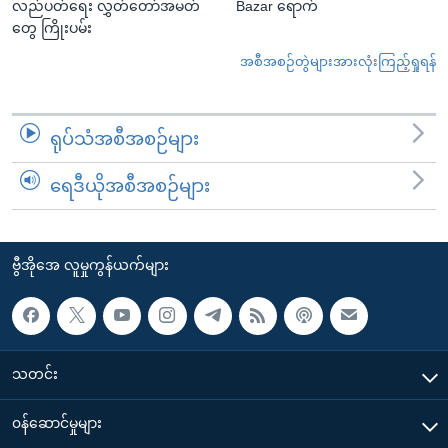
လည်ပတ်ရေး လွှတ်တော်အမတ်
Bazar ရောက်
တွေ ကြိုးပမ်း
အစီအစဉ်တွဲများအားလုံးကြည့်ရှုရန်
ရုပ်သံအစီအစဉ်များ
ရေဒီယိုအစီအစဉ်များ
ဗွီအိုအေ လူမှုကွန်ယက်များ
သတင်း
၀န်ဆောင်မှုများ