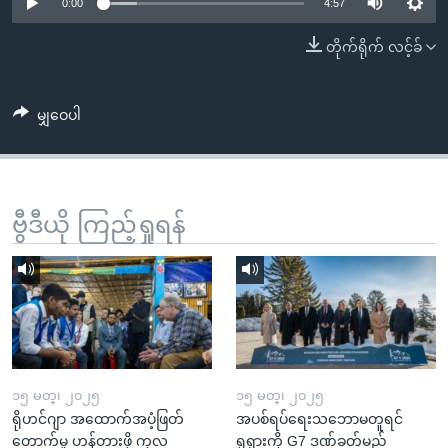
အ
0:00
4:57
သုတပဒေသာ အင်္ဂလိပ်စာ
ညွန်း
Learning English
တိုက်ရိုက် လင့်ခ်
စာမျက်နှာ
သို့
ဗွီအိုအေ လူမှုကွန်ယက်များ
ကျော်
မျှဝေပါ
ကြည့်
ရန်
ဘာသာစကားများ
ရှာဖွေ
ဗွီဒီယို ကြည့်ရှုရန်
ရန်
နေရာ
သို့
ကျော်
ရန်
၁၅ မတ္၊ ၂၀၂၅
၁၅ မတ္၊ ၂၀၂၅
ရိုဟင်ဂျာ အထောက်အပံ့ဖြတ်
အပစ်ရပ်ရေးသဘောမတူရင်
တောက်မှု ဟန့်တားဖို့ ကုလ
ရုရှားကို G7 ဒဏ်ခတ်မည်