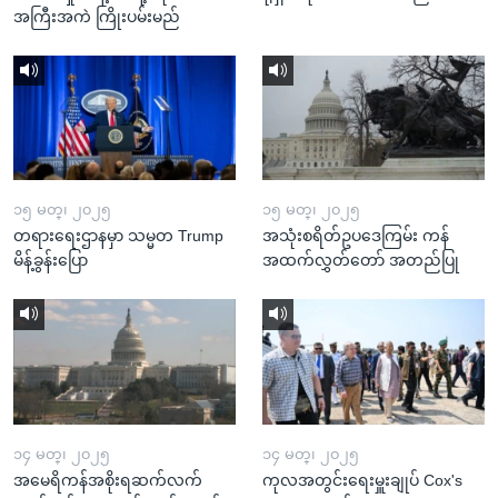
အကြီးအကဲ ကြိုးပမ်းမည်
၁၅ မတ္၊ ၂၀၂၅
၁၅ မတ္၊ ၂၀၂၅
တရားရေးဌာနမှာ သမ္မတ Trump
အသုံးစရိတ်ဥပဒေကြမ်း ကန်
မိန့်ခွန်းပြော
အထက်လွှတ်တော် အတည်ပြု
၁၄ မတ္၊ ၂၀၂၅
၁၄ မတ္၊ ၂၀၂၅
အမေရိကန်အစိုးရဆက်လက်
ကုလအတွင်းရေးမှူးချုပ် Cox's