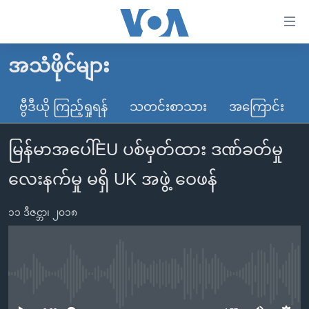
သုံး
ရ
လွယ်ကူ
အသံဖိုင်များ
မူလစာမျက်နှာ
စေ
မြန်မာ
ဗွီဒီယို ကြည့်ရှုရန်
သတင်းစာသား
အကြောင်း
သည့်
ကမ္ဘာ့သတင်းများ
Link
မြန်မာအပေါ်EU ပစ်မှတ်ထား ဒဏ်ခတ်မှု
ဗွီဒီယို
နိုင်ငံတကာ
များ
သတင်းလွတ်လပ်ခွင့်
အမေရိကန်
လေးနက်မှု မရှိ UK အဖွဲ့ ဝေဖန်
ပင်မ
ရပ်ဝန်းတခု လမ်းတခု အလွန်
တရုတ်
အကြောင်းအရာ
၁၁ ဒီဇင္ဘာ၊ ၂၀၁၈
သို့
အင်္ဂလိပ်စာလေ့လာမယ်
အစ္စရေး-ပါလက်စတိုင်း
ကျော်
အပတ်စဉ်ကဏ္ဍများ
အမေရိကန်သုံးအီဒီယံ
ကြည့်
ရေဒီယိုနှင့်ရုပ်သံ အချက်အလက်များ
မကြေးမုံရဲ့ အင်္ဂလိပ်စာ
ရေဒီယို
ရန်
No media source currently available
ပင်မ
ရေဒီယို/တီဗွီအစီအစဉ်
ရုပ်ရှင်ထဲက အင်္ဂလိပ်စာ
တီဗွီ