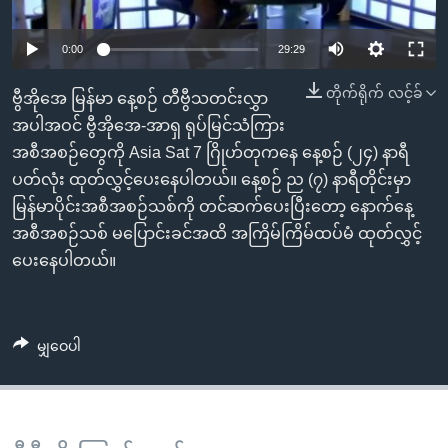
အ
သုတပဒေသာ အင်္ဂလိပ်စာ
ညွန်း
Learning English
0:00
29:29
စာမျက်နှာ
သို့
ဗွီအိုအေ လူမှုကွန်ယက်များ
တိုက်ရိုက် လင့်ခ်
ဗွီအိုအေ မြန်မာ နေ့စဉ် တီဗွီသတင်းလွှာ
ကျော်
အပါအဝင် ဗွီအိုအေ-အာရှ ရုပ်မြင်သံကြား
ကြည့်
အစီအစဉ်တွေကို Asia Sat 7 ဂြိုဟ်တုကနေ နေ့စဉ် (၂၄) နာရီ
ရန်
ပတ်လုံး ထုတ်လွှင့်ပေးနေပါတယ်။ နေ့စဉ် ည (၇) နာရီတိုင်းမှာ
ဘာသာစကားများ
ရှာဖွေ
မြန်မာပိုင်းအစီအစဉ်သစ်ကို တင်ဆက်ပေးပြီးတော့ နောက်နေ့
ရန်
အစီအစဉ်သစ် မပြောင်းခင်အထိ အကြိမ်ကြိမ်ထပ်မံ ထုတ်လွှင့်
နေရာ
ပေးနေပါတယ်။
သို့
ကျော်
ရန်
မျှဝေပါ