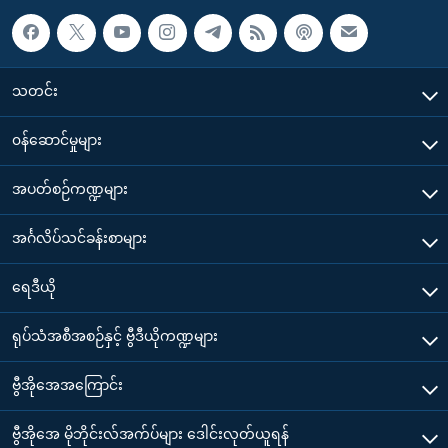
သတင်း
၀န်ဆောင်မှုများ
အပတ်စဉ်ကဏ္ဍများ
အင်္ဂလိပ်သင်ခန်းစာများ
ရေဒီယို
ရုပ်သံအစီအစဉ်နှင့် ဗွီဒီယိုကဏ္ဍများ
ဗွီအိုအေအကြောင်း
ဗွီအိုအေ မိုဘိုင်းလ်အက်ပ်များ ဒေါင်းလုတ်ယူရန်