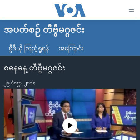
သုံး
ရ
လွယ်ကူ
အပတ်စဉ် တီဗွီမဂ္ဂဇင်း
မူလစာမျက်နှာ
စေ
မြန်မာ
ဗွီဒီယို ကြည့်ရှုရန်
အကြောင်း
သည့်
ကမ္ဘာ့သတင်းများ
Link
စနေနေ့ တီဗွီမဂ္ဂဇင်း
ဗွီဒီယို
နိုင်ငံတကာ
များ
သတင်းလွတ်လပ်ခွင့်
အမေရိကန်
ပင်မ
၂၉ ဒီဇင္ဘာ၊ ၂၀၁၈
ရပ်ဝန်းတခု လမ်းတခု အလွန်
တရုတ်
အကြောင်းအရာ
သို့
အင်္ဂလိပ်စာလေ့လာမယ်
အစ္စရေး-ပါလက်စတိုင်း
ကျော်
အပတ်စဉ်ကဏ္ဍများ
အမေရိကန်သုံးအီဒီယံ
ကြည့်
ရေဒီယိုနှင့်ရုပ်သံ အချက်အလက်များ
မကြေးမုံရဲ့ အင်္ဂလိပ်စာ
ရေဒီယို
ရန်
No media source currently available
ပင်မ
ရေဒီယို/တီဗွီအစီအစဉ်
ရုပ်ရှင်ထဲက အင်္ဂလိပ်စာ
တီဗွီ