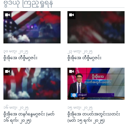
ဗွီဒီယို ကြည့်ရှုရန်
၃၀ မတ္၊ ၂၀၂၅
၂၃ မတ္၊ ၂၀၂၅
ဗွီအိုအေ တီဗွီမဂ္ဂဇင်း
ဗွီအိုအေ တီဗွီမဂ္ဂဇင်း
၁၆ မတ္၊ ၂၀၂၅
၁၅ မတ္၊ ၂၀၂၅
ဗွီအိုအေ တနင်္ဂနွေမဂ္ဂဇင်း (မတ်
ဗွီအိုအေ တပတ်အတွင်းသတင်း
၁၆ ရက်၊ ၂၀၂၅)
(မတ် ၁၅ ရက်၊ ၂၀၂၅)