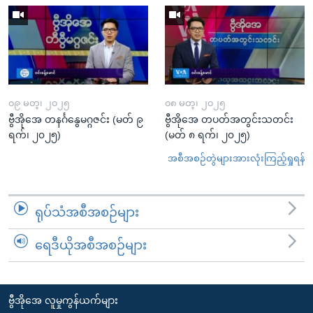
၀၉ မတ္၊ ၂၀၂၅
၀၈ မတ္၊ ၂၀၂၅
ဗွီအိုအေ တနင်္ဂနွေမဂ္ဂဇင်း (မတ် ၉
ဗွီအိုအေ တပတ်အတွင်းသတင်း
ရက်၊ ၂၀၂၅)
(မတ် ၈ ရက်၊ ၂၀၂၅)
အစီအစဉ်တွဲများအားလုံးကြည့်ရှုရန်
ရုပ်သံအစီအစဉ်များ
ရေဒီယိုအစီအစဉ်များ
ဗွီအိုအေ လူမှုကွန်ယက်များ