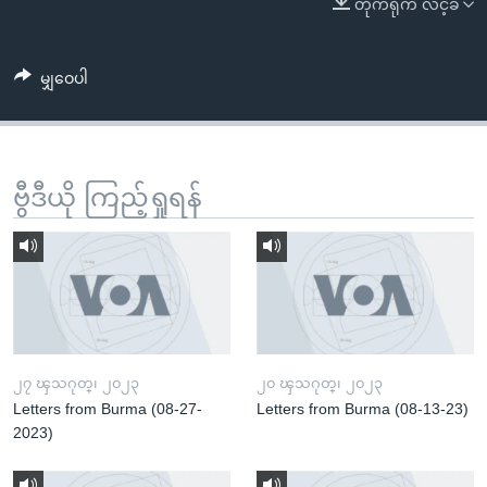
တိုက်ရိုက် လင့်ခ်
အ
သုတပဒေသာ အင်္ဂလိပ်စာ
ညွန်း
Learning English
စာမျက်နှာ
မျှဝေပါ
သို့
ဗွီအိုအေ လူမှုကွန်ယက်များ
ကျော်
ကြည့်
ရန်
ဗွီဒီယို ကြည့်ရှုရန်
ဘာသာစကားများ
ရှာဖွေ
ရန်
နေရာ
သို့
ကျော်
ရန်
၂၇ ၾသဂုတ္၊ ၂၀၂၃
၂၀ ၾသဂုတ္၊ ၂၀၂၃
Letters from Burma (08-27-
Letters from Burma (08-13-23)
2023)