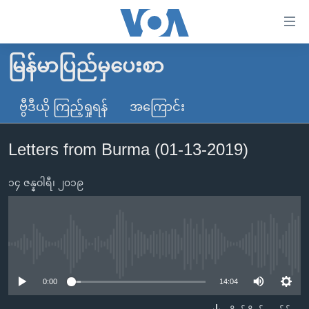
သုံး
ရ
လွယ်ကူ
မြန်မာပြည်မှပေးစာ
မူလစာမျက်နှာ
စေ
မြန်မာ
ဗွီဒီယို ကြည့်ရှုရန်
အကြောင်း
သည့်
ကမ္ဘာ့သတင်းများ
Link
Letters from Burma (01-13-2019)
ဗွီဒီယို
နိုင်ငံတကာ
များ
သတင်းလွတ်လပ်ခွင့်
အမေရိကန်
ပင်မ
၁၄ ဇန္နဝါရီ၊ ၂၀၁၉
ရပ်ဝန်းတခု လမ်းတခု အလွန်
တရုတ်
အကြောင်းအရာ
သို့
အင်္ဂလိပ်စာလေ့လာမယ်
အစ္စရေး-ပါလက်စတိုင်း
ကျော်
အပတ်စဉ်ကဏ္ဍများ
အမေရိကန်သုံးအီဒီယံ
No media source currently available
ကြည့်
ရေဒီယိုနှင့်ရုပ်သံ အချက်အလက်များ
မကြေးမုံရဲ့ အင်္ဂလိပ်စာ
ရေဒီယို
ရန်
0:00
14:04
ပင်မ
ရေဒီယို/တီဗွီအစီအစဉ်
ရုပ်ရှင်ထဲက အင်္ဂလိပ်စာ
တီဗွီ