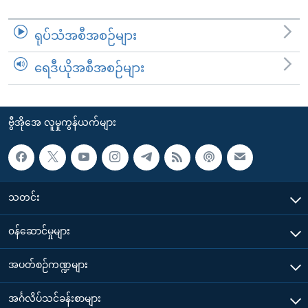
ရုပ်သံအစီအစဉ်များ
ရေဒီယိုအစီအစဉ်များ
ဗွီအိုအေ လူမှုကွန်ယက်များ
သတင်း
၀န်ဆောင်မှုများ
အပတ်စဉ်ကဏ္ဍများ
အင်္ဂလိပ်သင်ခန်းစာများ