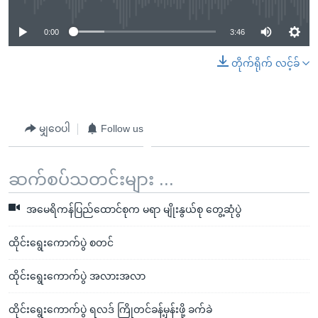
0:00
3:46
တိုက်ရိုက် လင့်ခ်
မျှဝေပါ
Follow us
ဆက်စပ်သတင်းများ ...
အမေရိကန်ပြည်ထောင်စုက မရာ မျိုးနွယ်စု တွေ့ဆုံပွဲ
ထိုင်းရွေးကောက်ပွဲ စတင်
ထိုင်းရွေးကောက်ပွဲ အလားအလာ
ထိုင်းရွေးကောက်ပွဲ ရလဒ် ကြိုတင်ခန့်မှန်းဖို့ ခက်ခဲ