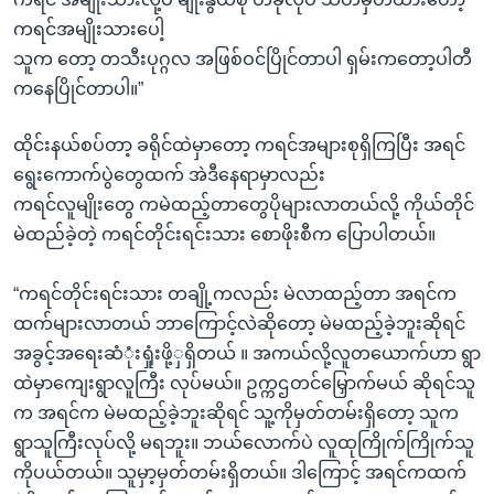
ကရင်အမျိုးသားပေါ့
သူက တော့ တသီးပုဂ္ဂလ အဖြစ်ဝင်ပြိုင်တာပါ ရှမ်းကတော့ပါတီ
ကနေပြိုင်တာပါ။”
ထိုင်းနယ်စပ်တာ့ ခရိုင်ထဲမှာတော့ ကရင်အများစုရှိကြပြီး အရင်
ရွေးကောက်ပွဲတွေထက် အဲဒီနေရာမှာလည်း
ကရင်လူမျိုးတွေ ကမဲထည့်တာတွေပိုများလာတယ်လို့ ကိုယ်တိုင်
မဲထည်ခဲ့တဲ့ ကရင်တိုင်းရင်းသား စောဖိုးစီက ပြောပါတယ်။
“ကရင်တိုင်းရင်းသား တချို့ကလည်း မဲလာထည့်တာ အရင်က
ထက်များလာတယ် ဘာကြောင့်လဲဆိုတော့ မဲမထည့်ခဲ့ဘူးဆိုရင်
အခွင့်အရေးဆံုံးရှုံးဖို့ှရှိတယ် ။ အကယ်လို့လူတယောက်ဟာ ရွာ
ထဲမှာကျေးရွာလူကြီး လုပ်မယ်။ ဥက္ကဌတင်မြှောက်မယ် ဆိုရင်သူ
က အရင်က မဲမထည့်ခဲ့ဘူးဆိုရင် သူ့ကိုမှတ်တမ်းရှိတော့ သူက
ရွာသူကြီးလုပ်လို့ မရဘူး။ ဘယ်လောက်ပဲ လူထုကြိုက်ကြိုက်သူ
ကိုပယ်တယ်။ သူမှာ့မှတ်တမ်းရှိတယ်။ ဒါကြောင့် အရင်ကထက်