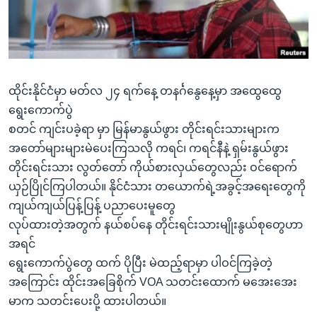
အ
သုတပဒေသာ အင်္ဂလိပ်စာ
ညွန်း
Learning English
စာမျက်နှာ
သို့
ဗွီအိုအေ လူမှုကွန်ယက်များ
ကျော်
ထိုင်းနိုင်ငံမှာ မတ်လ ၂၄ ရက်နေ့ တနင်္ဂနွေနေ့မှာ အထွေထွေ
ကြည့်
ရွေးကောက်ပွဲ
ရန်
စတင် ကျင်းပခဲ့ရာ မှာ မြန်မာနွယ်ဖွား တိုင်းရင်းသားများက
ဘာသာစကားများ
ရှာဖွေ
အတော်များများမဲပေးကြသလို ကရင်၊ ကရင်နီနဲ့ ရှမ်းနွယ်ဖွား
ရန်
တိုင်းရင်းသား လွတ်တော် ကိုယ်စားလှယ်တွေလည်း ဝင်ရောက်
နေရာ
ယှဉ်ပြိုင်ကြပါတယ်။ နိုင်ငံသား တယောက်ရဲ့အခွင့်အရေးတွေကို
သို့
ကျယ်ကျယ်ပြန့်ပြန့် ပညာပေးမူတွေ
ကျော်
လုပ်ထားတဲ့အတွက် နယ်စပ်နေ တိုင်းရင်းသားမျိုးနွယ်စုတွေဟာ
ရန်
အရင်
ရွေးကောက်ပွဲတွေ ထက် ပိုပြီး မဲထည့်ရာမှာ ပါဝင်ကြခဲ့တဲ့
အကြောင်း ထိုင်းအခြေစိုက် VOA သတင်းထောက် မအေးအေး
မာက သတင်းပေးပို့ ထားပါတယ်။