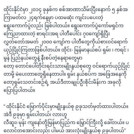
ထိုင်းနိုင်ငံမှာ ၂၀၁၄ ခုနှစ်က စစ်အာဏာသိမ်းပြီးနောက် ၅ နှစ်အ
ကြာမတ်လ ၂၄ရက်နေ့မှာ ပထမဆုံး ကျင်းပပေးတဲ့
ရွေးကောက်ပွဲလည်း ဖြစ်ပါတယ်။ ရွေးကောက်ပွဲကော်မရှင်က
ကြေညာထားတဲ့ စာရင်းအရ ပါတီပေါင်း ၇၀ကျော်ရှိပြီး
လွှတ်တော်အမတ် ၂၀၀၀ ကျော်က ပါတီတွေကိုယ်စားဝင်ရောက်
ယှဉ်ပြိုင်ကြတာဖြစ်ပါတယ်။ ထိုင်း- မြန်မာနယ်စပ် ရှမ်း ၊ ကရင် ၊
မွန် ပြည်နယ်တွေနဲ့ နီးစပ်တဲ့နေရာတွေမှာ
တော့ တောင်ပေါ်တိုင်းရင်းသားမျိုးနွယ်စုတွေ ဝင်ရောက်ယှဉ်ပြိုင်
တာမို့ မဲပေးတာတွေရှိနေတာပါ။ ရှမ်း နယ်စပ်က အခြေအနေကို
တော့ရှမ်းသတင်းစဉ်ရဲ့ အယ်ဒီတာချုပ်ဦးစိုင်းမိန်းက အခုလို
ပြောပြပါတယ်။
“ ထိုင်းနိုင်ငံ မြောက်ပိုင်းမှာမျိုးနွယ်စု ၉ခုသတ်မှတ်ထားပါတယ်။
အဲဒီ ၉ခုမှာ ရှမ်းပါတယ်၊ လားဟူ
လီဆူး၊ မုန်း ကျနော်တို့မြန်မာပြည်က မြှောင်ကြီးလို့ ခေါ်တယ်။ ပ
လောင်တအောင်းလည်း ပါမယ် အားလုံးမျိုးနွယ်စု ၉ခုပါတယ်”