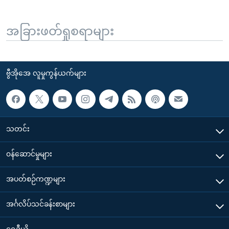
အခြားဖတ်ရှုစရာများ
ဗွီအိုအေ လူမှုကွန်ယက်များ
သတင်း
၀န်ဆောင်မှုများ
အပတ်စဉ်ကဏ္ဍများ
အင်္ဂလိပ်သင်ခန်းစာများ