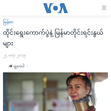
သုံး
ရ
လွယ်ကူ
မြန်မာ
မူလစာမျက်နှာ
စေ
ထိုင်းရွေးကောက်ပွဲနဲ့ မြန်မာတိုင်းရင်းနွယ်
မြန်မာ
သည့်
များ
ကမ္ဘာ့သတင်းများ
Link
ဗွီဒီယို
နိုင်ငံတကာ
၂၄ မတ္၊ ၂၀၁၉
များ
သတင်းလွတ်လပ်ခွင့်
အမေရိကန်
ပင်မ
မျှဝေပါ
ရပ်ဝန်းတခု လမ်းတခု အလွန်
တရုတ်
အကြောင်းအရာ
သို့
အင်္ဂလိပ်စာလေ့လာမယ်
အစ္စရေး-ပါလက်စတိုင်း
ကျော်
အပတ်စဉ်ကဏ္ဍများ
အမေရိကန်သုံးအီဒီယံ
ကြည့်
ရေဒီယိုနှင့်ရုပ်သံ အချက်အလက်များ
မကြေးမုံရဲ့ အင်္ဂလိပ်စာ
ရေဒီယို
ရန်
ပင်မ
ရေဒီယို/တီဗွီအစီအစဉ်
ရုပ်ရှင်ထဲက အင်္ဂလိပ်စာ
တီဗွီ