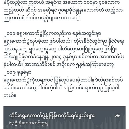
မဲပိုထည့်လာကြတယ် အရင်က အယောက် ၁၀၀မှာ ၄၀လောက်
ထည့်တယ် ဆိုရင် အခုဆိုရင် ၇၀ရာခိုင်နှုန်းလောက်ထိ ထည့်လာ
ကြတယ် စိတ်ဝင်စားမူပိုများလာတာပေါ့”
၂၀၁၁ ရွေးကောက်ပွဲပြီးကတည်းက ၈နှစ်အတွင်းမှာ
ရွေးကောက်ပွဲလုပ်ခဲ့တာဖြစ်ပါတယ်။ ထိုင်းနိုင်ငံတွင်းမှာ နိုင်ငံရေး
ပြဿနာတွေ ရှုပ်ထွေးမူတွေ ပါတီတွေအားပြိုင်မူတွေဖြစ်ပြီး
ထိန်းချုပ်ဖို့ခက်ခဲနေချိန် ၂၀၁၄ ခုနှစ်မှာ စစ်တပ်က အာဏာသိမ်း
ခဲ့ပါတယ်။ အာဏာသိမ်းစစ် အစိုးရက ၅နှစ်အကြာမှာတော့
၂၀၁၉ ခုနှစ်မှာ
ရွေးကောက်ပွဲကိုတရားဝင် ပြန်လုပ်ပေးခဲ့တာပါ။ ဒီထဲမှာစစ်တပ်
ခေါင်းဆောင်တွေ ပါဝင်တဲ့ပါတီလည်း ဝင်ရောက်ယှဉ်ပြိုင်ခဲ့ပါ
တယ်။
ထိုင်းရွေးကောက်ပွဲနဲ့ မြန်မာတိုင်းရင်းနွယ်များ
by
ဗွီအိုအေသတင်းဌာန
No media source currently available