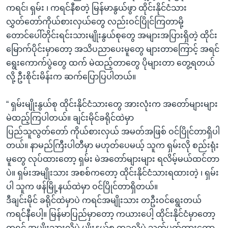
ကရင်၊ ရှမ်း ၊ ကရင်နီစတဲ့ မြန်မာနွယ်ဖွာ ထိုင်းနိုင်ငံသား
လွှတ်တော်ကိုယ်စားလှယ်တွေ လည်းဝင်ပြိုင်ကြတာမို့
တောင်ပေါ်တိုင်းရင်းသားမျိုးနွယ်စုတွေ အများအပြားရှိတဲ့ ထိုင်း
မြောက်ပိုင်းမှာတော့ အသိပညာပေးမူတွေ များတာကြောင့် အရင်
ရွေးကောက်ပွဲတွေ ထက် မဲထည့်တာတွေ ပိုများတာ တွေ့ရတယ်
လို့ ဦးစိုင်းမိန်းက ဆက်ပြောပြပါတယ်။
“ ရှမ်းမျိုးနွယ်စု ထိုင်းနိုင်ငံသားတွေ အားလုံးက အတော်များများ
မဲထည့်ကြပါတယ်။ ချင်းမိုင်ခရိုင်ထဲမှာ
ပြည်သူလွတ်တော် ကိုယ်စားလှယ် အမတ်အဖြစ် ဝင်ပြိုင်တာရှိပါ
တယ်။ နာမည်ကြီးပါတီမှာ မဟုတ်ပေမယ့် သူက ရှမ်းလို စည်းရုံး
မူတွေ လုပ်ထားတော့ ရှမ်း မဲအတော်များများ ရလိမ့်မယ်ထင်တာ
ပဲ။ ရှမ်းအမျိုးသား အစစ်ကတော့ ထိုင်းနိုင်ငံသားရထားတဲ့ ၊ ရှမ်း
ပါ သူက ဖန်မြို့နယ်ထဲမှာ ဝင်ပြိုင်တာရှိတယ်။
ဒီချင်းမိုင် ခရိုင်ထဲမှာပဲ ကရင်အမျိုးသား တဦးဝင်ရွေးတယ်
ကရင်နီပေါ့။ မြန်မာပြည်မှာတော့ ကယားပေါ့ ထိုင်းနိုင်ငံမှာတော့
ကရင် အမျိုးသားလို့ပဲ မျိုးနွယ်စု တခုလိုပဲ သတ်မှတ်ထားတော့