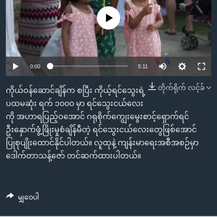
အ
သုတပဒေသာ အင်္ဂလိပ်စာ
ညွန်း
Learning English
No media source currently available
စာမျက်နှာ
သို့
ဗွီအိုအေ လူမှုကွန်ယက်များ
ကျော်
0:00
5:11
ကြည့်
ရန်
တိုက်ရိုက် လင့်ခ်
ဘာသာစကားများ
ကိုယ်ဝန်ဆောင်ချိန်က စပြီး ကိုယ့်ရင်သွေးရဲ့
ရှာဖွေ
ပထမဆုံး ရက် ၁၀၀၀ မှာ ရင်သွေးငယ်လေး
ရန်
ကို အဟာရပြည့်ဝအောင် ဂရုစိုက်ကျွေးမွေးစာင့်ရှောက်ရင်
နေရာ
ဦးနှောက်ဖွံ့ဖြိုးမှုစံချိန်မီတဲ့ ရင်သွေးငယ်လေးတွေဖြစ်အောင်
သို့
ပြုစုပျိုးထောင်နိုင်ပါတယ်။ လူထုနဲ့ ကျန်းမာရေးအစီအစဉ်မှာ
ကျော်
ဒေါက်တာသန့်ဇော် တင်ဆက်ထားပါတယ်။
ရန်
မျှဝေပါ