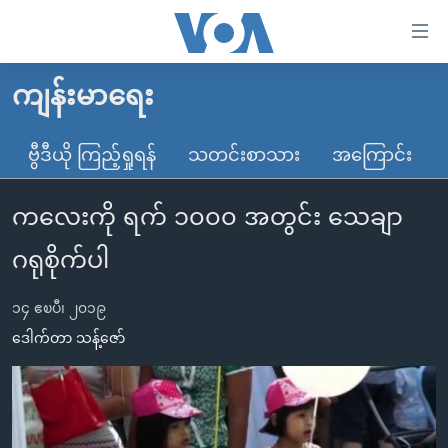
သုံး
ရ
လွယ်ကူ
ကျန်းမာရေး
မူလစာမျက်နှာ
စေ
မြန်မာ
ဗွီဒီယို ကြည့်ရှုရန်
သတင်းစာသား
အကြောင်း
သည့်
ကမ္ဘာ့သတင်းများ
Link
ကလေးကို ရက် ၁၀၀၀ အတွင်း သေချာ
ဗွီဒီယို
နိုင်ငံတကာ
များ
သတင်းလွတ်လပ်ခွင့်
အမေရိကန်
ဂရုစိုက်ပါ
ပင်မ
ရပ်ဝန်းတခု လမ်းတခု အလွန်
တရုတ်
အကြောင်းအရာ
၁၄ ဧၿပီ၊ ၂၀၁၉
သို့
အင်္ဂလိပ်စာလေ့လာမယ်
အစ္စရေး-ပါလက်စတိုင်း
ဒေါက်တာ သန့်ဇော်
ကျော်
အပတ်စဉ်ကဏ္ဍများ
အမေရိကန်သုံးအီဒီယံ
ကြည့်
ရေဒီယိုနှင့်ရုပ်သံ အချက်အလက်များ
မကြေးမုံရဲ့ အင်္ဂလိပ်စာ
ရေဒီယို
ရန်
ပင်မ
ရေဒီယို/တီဗွီအစီအစဉ်
ရုပ်ရှင်ထဲက အင်္ဂလိပ်စာ
တီဗွီ