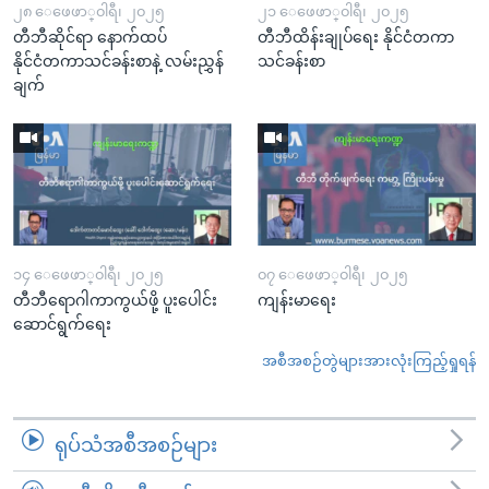
၂၈ ေဖေဖာ္၀ါရီ၊ ၂၀၂၅
၂၁ ေဖေဖာ္၀ါရီ၊ ၂၀၂၅
တီဘီဆိုင်ရာ နောက်ထပ်
တီဘီထိန်းချုပ်ရေး နိုင်ငံတကာ
နိုင်ငံတကာသင်ခန်းစာနဲ့ လမ်းညွှန်
သင်ခန်းစာ
ချက်
၁၄ ေဖေဖာ္၀ါရီ၊ ၂၀၂၅
၀၇ ေဖေဖာ္၀ါရီ၊ ၂၀၂၅
တီဘီရောဂါကာကွယ်ဖို့ ပူးပေါင်း
ကျန်းမာရေး
ဆောင်ရွက်ရေး
အစီအစဉ်တွဲများအားလုံးကြည့်ရှုရန်
ရုပ်သံအစီအစဉ်များ