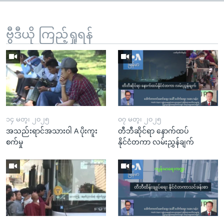
ဗွီဒီယို ကြည့်ရှုရန်
၁၄ မတ္၊ ၂၀၂၅
၀၇ မတ္၊ ၂၀၂၅
အသည်းရာင်အသားဝါ A ပိုးကူး
တီဘီဆိုင်ရာ နောက်ထပ်
စက်မှု
နိုင်ငံတကာ လမ်းညွှန်ချက်