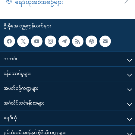
ရေဒီယိုအစီအစဉ်များ
ဗွီအိုအေ လူမှုကွန်ယက်များ
သတင်း
၀န်ဆောင်မှုများ
အပတ်စဉ်ကဏ္ဍများ
အင်္ဂလိပ်သင်ခန်းစာများ
ရေဒီယို
ရုပ်သံအစီအစဉ်နှင့် ဗွီဒီယိုကဏ္ဍများ