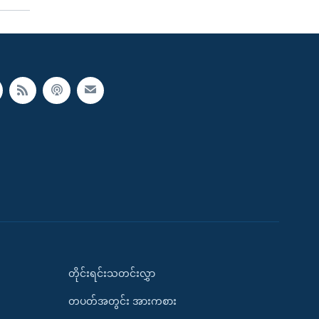
တိုင်းရင်းသတင်းလွှာ
တပတ်အတွင်း အားကစား