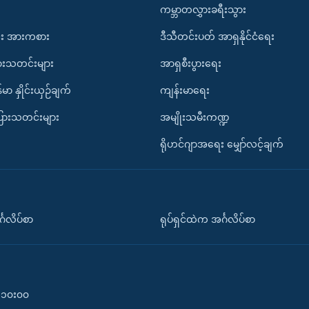
ကမ္ဘာတလွှားခရီးသွား
း အားကစား
ဒီသီတင်းပတ် အာရှနိုင်ငံရေး
ားသတင်းများ
အာရှစီးပွားရေး
်မာ နှိုင်းယှဉ်ချက်
ကျန်းမာရေး
ပြားသတင်းများ
အမျိုးသမီးကဏ္ဍ
ရိုဟင်ဂျာအရေး မျှော်လင့်ချက်
်္ဂလိပ်စာ
ရုပ်ရှင်ထဲက အင်္ဂလိပ်စာ
၀-၁၀း၀၀