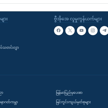
ုများ
ဗွီအိုအေ လူမှုကွန်ယက်များ
းလ်သတင်းလွှာ
ပညာ
မြန်မာပြည်မှပေးစာ
အနာဂတ်ကမ္ဘာ
မြင်ကွင်းကျယ်မှတ်စုများ