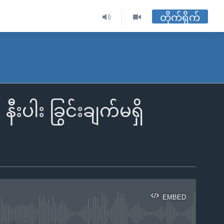
တိုက်ရိုက်
ီးပါး ခြွင်းချက်မရှိ
EMBED
ble