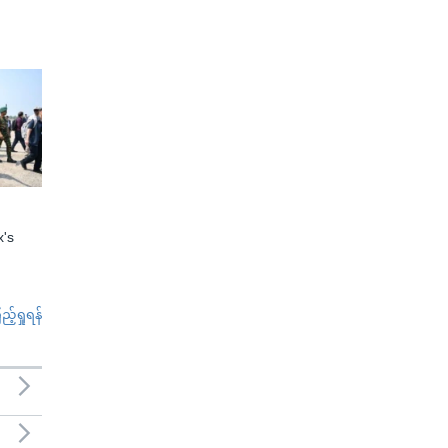
x's
်ရှုရန်