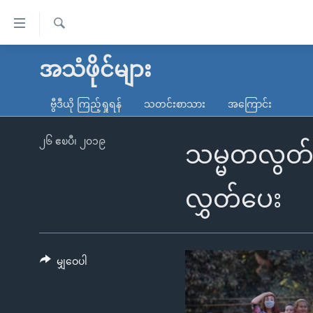
သုံး
ရ
ရှာဖွေ
လွယ်ကူ
မူလစာမျက်နှာ
အသံဖိုင်များ
ရ
စေ
မြန်မာ
လာ
ဗွီဒီယို ကြည့်ရှုရန်
သတင်းစာသား
အကြောင်း
သည့်
ဒ်
ကမ္ဘာ့သတင်းများ
Link
ဗွီဒီယို
နိုင်ငံတကာ
၂၆ ဧၿပီ၊ ၂၀၁၉
သမ္မတလွတ်ငြိ
များ
သတင်းလွတ်လပ်ခွင့်
အမေရိကန်
ပင်မ
ရပ်ဝန်းတခု လမ်းတခု အလွန်
တရုတ်
လွှတ်ပေး
အကြောင်းအရာ
အင်္ဂလိပ်စာလေ့လာမယ်
အစ္စရေး-ပါလက်စတိုင်း
သို့
အပတ်စဉ်ကဏ္ဍများ
အမေရိကန်သုံးအီဒီယံ
ကျော်
ကြည့်
မျှဝေပါ
ရေဒီယိုနှင့်ရုပ်သံ အချက်အလက်များ
မကြေးမုံရဲ့ အင်္ဂလိပ်စာ
ရေဒီယို
ရန်
ရေဒီယို/တီဗွီအစီအစဉ်
ရုပ်ရှင်ထဲက အင်္ဂလိပ်စာ
တီဗွီ
ပင်မ