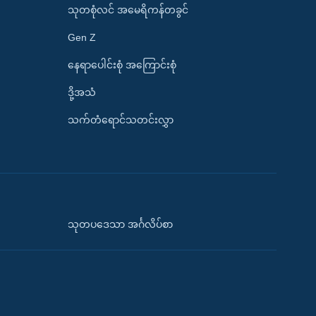
သုတစုံလင် အမေရိကန်တခွင်
Gen Z
နေရာပေါင်းစုံ အကြောင်းစုံ
ဒို့အသံ
သက်တံရောင်သတင်းလွှာ
သုတပဒေသာ အင်္ဂလိပ်စာ