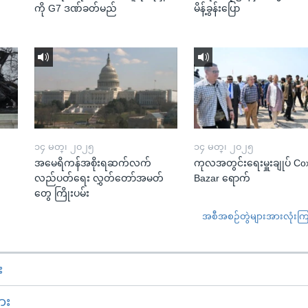
ကို G7 ဒဏ်ခတ်မည်
မိန့်ခွန်းပြော
၁၄ မတ္၊ ၂၀၂၅
၁၄ မတ္၊ ၂၀၂၅
အမေရိကန်အစိုးရဆက်လက်
ကုလအတွင်းရေးမှူးချုပ် Co
လည်ပတ်ရေး လွှတ်တော်အမတ်
Bazar ရောက်
တွေ ကြိုးပမ်း
အစီအစဉ်တွဲများအားလုံးကြည့
း
ား