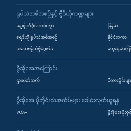
ရုပ်သံအစီအစဉ်နှင့် ဗွီဒီယိုကဏ္ဍများ
နေ့စဉ်တီဗွီသတင်းလွှာ
မြန်မာ
ရေဒီယို ရုပ်သံအစီအစဉ်
နိုင်ငံတကာ
အပတ်စဉ်တီဗွီမဂ္ဂဇင်း
တွေ့ဆုံမေးမြန
ဗွီအိုအေအကြောင်း
ဌာနမိတ်ဆက်
မီတာလှိုင်းမျာ
ဗွီအိုအေ မိုဘိုင်းလ်အက်ပ်များ ဒေါင်းလုတ်ယူရန်
Learning English
VOA+
ဗွီအိုအေမိုဘ
ဗွီအိုအေ လူမှုကွန်ယက်များ