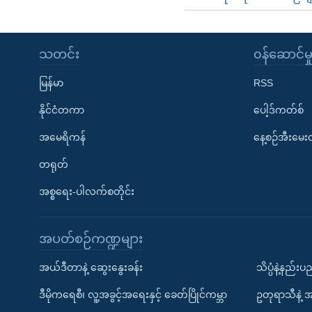
သတင်း
၀န်ဆောင်မှ
မြန်မာ
RSS
နိုင်ငံတကာ
ပေါ့ဒ်ကတ်စ်
အမေရိကန်
နေ့စဉ်အီးမေ
တရုတ်
အစ္စရေး-ပါလက်စတိုင်း
အပတ်စဉ်ကဏ္ဍများ
အယ်ဒီတာနဲ့ ဆွေးနွေးခန်း
သိပ္ပံနဲ့နည်း
ဒီမိုကရေစီ၊ လူ့အခွင့်အရေးနှင့် ခေတ်ပြိုင်ကမ္ဘာ
ဥတုရာသီနဲ့ 