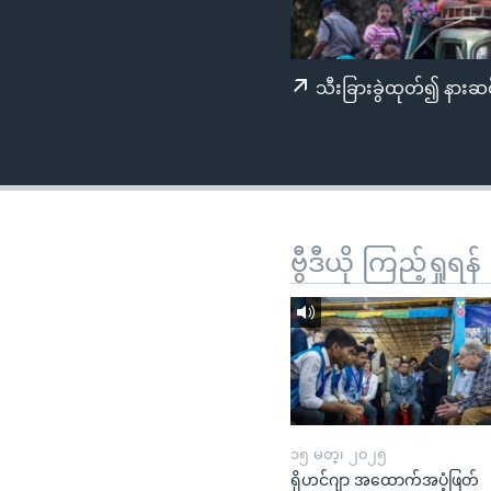
သုတပဒေသာ အင်္ဂလိပ်စာ
အ
ညွန်း
စာမျက်နှာ
သီးခြားခွဲထုတ်၍ နားဆင
သို့
ကျော်
ကြည့်
ရန်
ရှာဖွေ
ရန်
ဗွီဒီယို ကြည့်ရှုရန်
နေရာ
သို့
ကျော်
ရန်
၁၅ မတ္၊ ၂၀၂၅
ရိုဟင်ဂျာ အထောက်အပံ့ဖြတ်