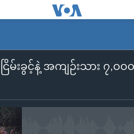
မ်းခွင့်နဲ့ အကျဉ်းသား ၇,ဝဝဝ န
No media source currently availa