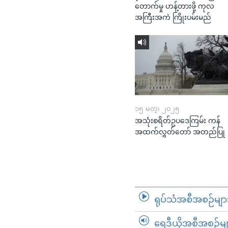
တောက်မှု ဟန့်တားဖို့ ကုလ
အကြီးအကဲ ကြိုးပမ်းမည်
၁၅ မတ္၊ ၂၀၂၅
အသုံးစရိတ်ဥပဒေကြမ်း ကန်
အထက်လွှတ်တော် အတည်ပြု
ရုပ်သံအစီအစဉ်မျာ
ရေဒီယိုအစီအစဉ်မျ