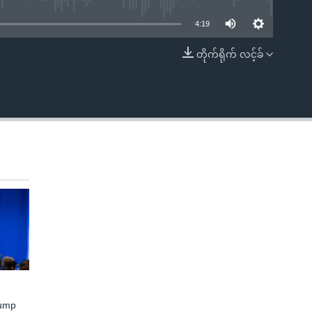
4:19
တိုက်ရိုက် လင့်ခ်
EMBED
rump