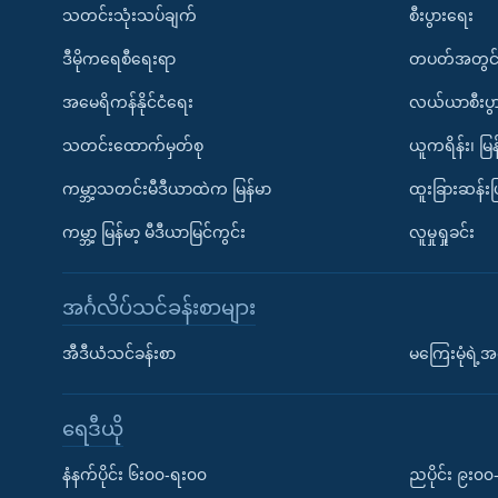
သတင်းသုံးသပ်ချက်
စီးပွားရေး
ဒီမိုကရေစီရေးရာ
တပတ်အတွင်
အမေရိကန်နိုင်ငံရေး
လယ်ယာစီးပွ
သတင်းထောက်မှတ်စု
ယူကရိန်း၊ မြန
ကမ္ဘာ့သတင်းမီဒီယာထဲက မြန်မာ
ထူးခြားဆန်း
ကမ္ဘာ့ မြန်မာ့ မီဒီယာမြင်ကွင်း
လူမှုရှုခင်း
အင်္ဂလိပ်သင်ခန်းစာများ
အီဒီယံသင်ခန်းစာ
မကြေးမုံရဲ့အင
ရေဒီယို
နံနက်ပိုင်း ၆း၀၀-ရး၀၀
ညပိုင်း ၉း၀