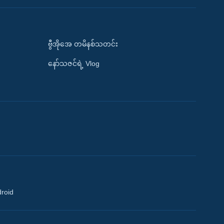
ဗွီအိုအေ တမိနစ်သတင်း
နော်သဇင်ရဲ့ Vlog
droid