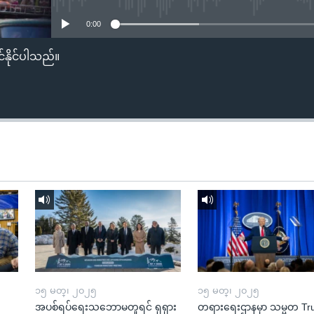
0:00
်နိုင်ပါသည်။
၁၅ မတ္၊ ၂၀၂၅
၁၅ မတ္၊ ၂၀၂၅
အပစ်ရပ်ရေးသဘောမတူရင် ရုရှား
တရားရေးဌာနမှာ သမ္မတ T