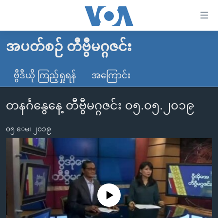
သုံး
ရ
လွယ်ကူ
အပတ်စဉ် တီဗွီမဂ္ဂဇင်း
မူလစာမျက်နှာ
စေ
မြန်မာ
ဗွီဒီယို ကြည့်ရှုရန်
အကြောင်း
သည့်
ကမ္ဘာ့သတင်းများ
Link
တနင်္ဂနွေနေ့ တီဗွီမဂ္ဂဇင်း ၀၅.၀၅.၂၀၁၉
ဗွီဒီယို
နိုင်ငံတကာ
များ
သတင်းလွတ်လပ်ခွင့်
အမေရိကန်
ပင်မ
၀၅ ေမ၊ ၂၀၁၉
ရပ်ဝန်းတခု လမ်းတခု အလွန်
တရုတ်
အကြောင်းအရာ
သို့
အင်္ဂလိပ်စာလေ့လာမယ်
အစ္စရေး-ပါလက်စတိုင်း
ကျော်
အပတ်စဉ်ကဏ္ဍများ
အမေရိကန်သုံးအီဒီယံ
ကြည့်
ရေဒီယိုနှင့်ရုပ်သံ အချက်အလက်များ
မကြေးမုံရဲ့ အင်္ဂလိပ်စာ
ရေဒီယို
ရန်
No media source currently available
ပင်မ
ရေဒီယို/တီဗွီအစီအစဉ်
ရုပ်ရှင်ထဲက အင်္ဂလိပ်စာ
တီဗွီ