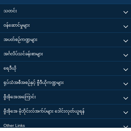
သတင်း
၀န်ဆောင်မှုများ
အပတ်စဉ်ကဏ္ဍများ
အင်္ဂလိပ်သင်ခန်းစာများ
ရေဒီယို
ရုပ်သံအစီအစဉ်နှင့် ဗွီဒီယိုကဏ္ဍများ
ဗွီအိုအေအကြောင်း
ဗွီအိုအေ မိုဘိုင်းလ်အက်ပ်များ ဒေါင်းလုတ်ယူရန်
Other Links