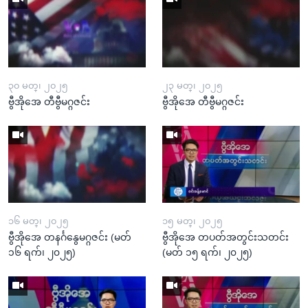
၃၀ မတ္၊ ၂၀၂၅
၂၃ မတ္၊ ၂၀၂၅
ဗွီအိုအေ တီဗွီမဂ္ဂဇင်း
ဗွီအိုအေ တီဗွီမဂ္ဂဇင်း
၁၆ မတ္၊ ၂၀၂၅
၁၅ မတ္၊ ၂၀၂၅
ဗွီအိုအေ တနင်္ဂနွေမဂ္ဂဇင်း (မတ်
ဗွီအိုအေ တပတ်အတွင်းသတင်း
၁၆ ရက်၊ ၂၀၂၅)
(မတ် ၁၅ ရက်၊ ၂၀၂၅)