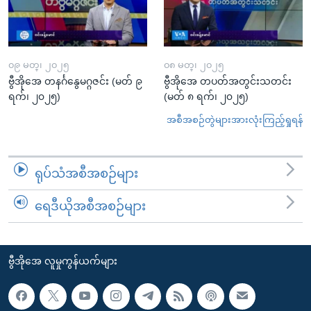
၀၉ မတ္၊ ၂၀၂၅
၀၈ မတ္၊ ၂၀၂၅
ဗွီအိုအေ တနင်္ဂနွေမဂ္ဂဇင်း (မတ် ၉
ဗွီအိုအေ တပတ်အတွင်းသတင်း
ရက်၊ ၂၀၂၅)
(မတ် ၈ ရက်၊ ၂၀၂၅)
အစီအစဉ်တွဲများအားလုံးကြည့်ရှုရန်
ရုပ်သံအစီအစဉ်များ
ရေဒီယိုအစီအစဉ်များ
ဗွီအိုအေ လူမှုကွန်ယက်များ