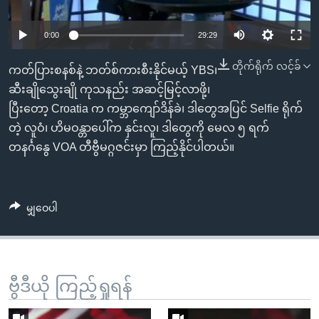
အ
သုတပဒေသာ အင်္ဂလိပ်စာ
ညွန်း
Learning English
0:00
29:29
စာမျက်နှာ
သို့
ဗွီအိုအေ လူမှုကွန်ယက်များ
တိုက်ရိုက် လင့်ခ်
ကတ်ပြားစနစ်နဲ့ ဘတ်စ်ကားစီးနိုင်မယ့် YBS၊
ကျော်
ဆီးချိုသွေးချို ကုသနည်း အဆင့်မြင့်လာဖို့၊
ကြည့်
ပြီးတော့ Croatia က ကမ္ဘာကျော်ဒိန်ခဲ၊ ဒါတွေအပြင် Selfie ရိုက်
ရန်
တဲ့ လူဝံ၊ ဟိမဝန္တာပေါ်က နှင်းလူ၊ ဒါတွေကို မေလ ၅ ရက်
ဘာသာစကားများ
ရှာဖွေ
တနင်္ဂနွေ VOA တီဗွီမဂ္ဂဇင်းမှာ ကြည့်နိုင်ပါတယ်။
ရန်
နေရာ
သို့
မျှဝေပါ
ကျော်
ရန်
ဗွီဒီယို ကြည့်ရှုရန်