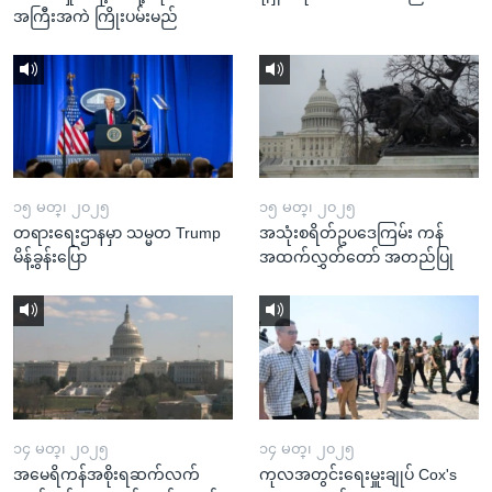
အကြီးအကဲ ကြိုးပမ်းမည်
၁၅ မတ္၊ ၂၀၂၅
၁၅ မတ္၊ ၂၀၂၅
တရားရေးဌာနမှာ သမ္မတ Trump
အသုံးစရိတ်ဥပဒေကြမ်း ကန်
မိန့်ခွန်းပြော
အထက်လွှတ်တော် အတည်ပြု
၁၄ မတ္၊ ၂၀၂၅
၁၄ မတ္၊ ၂၀၂၅
အမေရိကန်အစိုးရဆက်လက်
ကုလအတွင်းရေးမှူးချုပ် Cox's