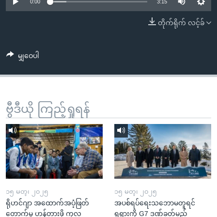
အ
0:00
3:15
သုတပဒေသာ အင်္ဂလိပ်စာ
ညွန်း
Learning English
တိုက်ရိုက် လင့်ခ်
စာမျက်နှာ
သို့
ဗွီအိုအေ လူမှုကွန်ယက်များ
ကျော်
မျှဝေပါ
ကြည့်
ရန်
ဘာသာစကားများ
ရှာဖွေ
ဗွီဒီယို ကြည့်ရှုရန်
ရန်
နေရာ
သို့
ကျော်
ရန်
၁၅ မတ္၊ ၂၀၂၅
၁၅ မတ္၊ ၂၀၂၅
ရိုဟင်ဂျာ အထောက်အပံ့ဖြတ်
အပစ်ရပ်ရေးသဘောမတူရင်
တောက်မှု ဟန့်တားဖို့ ကုလ
ရုရှားကို G7 ဒဏ်ခတ်မည်