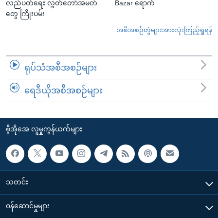
လည်ပတ်ရေး လွှတ်တော်အမတ်
Bazar ရောက်
တွေ ကြိုးပမ်း
အစီအစဉ်တွဲများအားလုံးကြည့်ရှုရန်
ရုပ်သံအစီအစဉ်များ
ရေဒီယိုအစီအစဉ်များ
ဗွီအိုအေ လူမှုကွန်ယက်များ
သတင်း
၀န်ဆောင်မှုများ