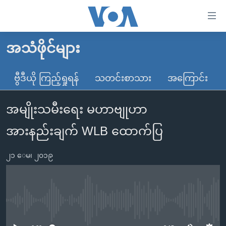
သုံး
ရ
လွယ်ကူ
အသံဖိုင်များ
မူလစာမျက်နှာ
စေ
မြန်မာ
ဗွီဒီယို ကြည့်ရှုရန်
သတင်းစာသား
အကြောင်း
သည့်
ကမ္ဘာ့သတင်းများ
Link
အမျိုးသမီးရေး မဟာဗျုဟာ
ဗွီဒီယို
နိုင်ငံတကာ
များ
သတင်းလွတ်လပ်ခွင့်
အမေရိကန်
အားနည်းချက် WLB ထောက်ပြ
ပင်မ
ရပ်ဝန်းတခု လမ်းတခု အလွန်
တရုတ်
အကြောင်းအရာ
၂၁ ေမ၊ ၂၀၁၉
သို့
အင်္ဂလိပ်စာလေ့လာမယ်
အစ္စရေး-ပါလက်စတိုင်း
ကျော်
အပတ်စဉ်ကဏ္ဍများ
အမေရိကန်သုံးအီဒီယံ
ကြည့်
ရေဒီယိုနှင့်ရုပ်သံ အချက်အလက်များ
မကြေးမုံရဲ့ အင်္ဂလိပ်စာ
ရေဒီယို
ရန်
No media source currently available
ပင်မ
ရေဒီယို/တီဗွီအစီအစဉ်
ရုပ်ရှင်ထဲက အင်္ဂလိပ်စာ
တီဗွီ