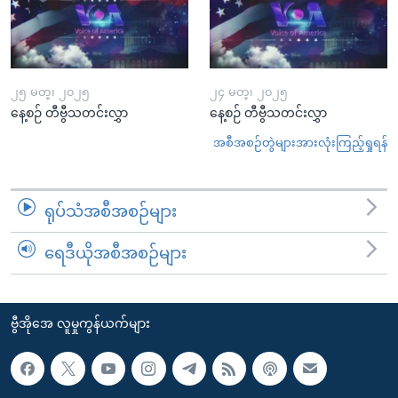
၂၅ မတ္၊ ၂၀၂၅
၂၄ မတ္၊ ၂၀၂၅
နေ့စဉ် တီဗွီသတင်းလွှာ
နေ့စဉ် တီဗွီသတင်းလွှာ
အစီအစဉ်တွဲများအားလုံးကြည့်ရှုရန်
ရုပ်သံအစီအစဉ်များ
ရေဒီယိုအစီအစဉ်များ
ဗွီအိုအေ လူမှုကွန်ယက်များ