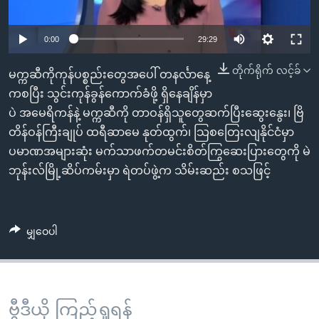
အ
သုတပဒေသာ အင်္ဂလိပ်စာ
ညွန်း
Learning English
0:00
29:29
စာမျက်နှာ
သို့
ဗွီအိုအေ လူမှုကွန်ယက်များ
တိုက်ရိုက် လင့်ခ်
မက္ကဆီကိုကုန်ပစ္စည်းတွေအပေါ် တနင်္လာနေ့
ကျော်
ကစပြီး သွင်းကုန်ခွန်ကောက်ခံဖို့ ရှိနေချိန်မှာ
ကြည့်
ပဲ အမေရိကန်နဲ့ မက္ကဆီကို တာဝန်ရှိသူတွေဆက်ပြီးဆွေးနွေး၊ ဗြိ
ရန်
ဘာသာစကားများ
တိန်ဝန်ကြီးချုပ် ထရီဆာမေ နုတ်ထွက်၊ သြစတြေးလျနိုင်ငံမှာ
ရှာဖွေ
ပမာဏအများဆုံး မက်သာဖက်တမင်းစိတ်ကြွဆေးပြားတွေကို မဲ
ရန်
ဘုန်းလ်မြို့ဆိပ်ကမ်းမှာ ရဲတပ်ဖွဲ့က သိမ်းဆည်း စသဖြင့်
နေရာ
သို့
ကျော်
မျှဝေပါ
ရန်
ဗွီဒီယို ကြည့်ရှုရန်