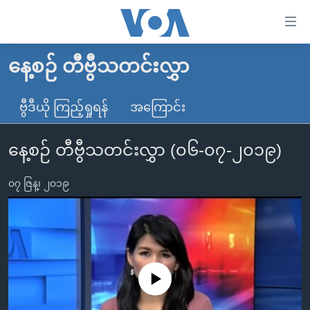
သုံး
ရ
လွယ်ကူ
နေ့စဉ် တီဗွီသတင်းလွှာ
မူလစာမျက်နှာ
စေ
မြန်မာ
ဗွီဒီယို ကြည့်ရှုရန်
အကြောင်း
သည့်
ကမ္ဘာ့သတင်းများ
Link
နေ့စဉ် တီဗွီသတင်းလွှာ (၀၆-၀၇-၂၀၁၉)
ဗွီဒီယို
နိုင်ငံတကာ
များ
သတင်းလွတ်လပ်ခွင့်
အမေရိကန်
ပင်မ
၀၇ ဇြန္၊ ၂၀၁၉
ရပ်ဝန်းတခု လမ်းတခု အလွန်
တရုတ်
အကြောင်းအရာ
သို့
အင်္ဂလိပ်စာလေ့လာမယ်
အစ္စရေး-ပါလက်စတိုင်း
ကျော်
အပတ်စဉ်ကဏ္ဍများ
အမေရိကန်သုံးအီဒီယံ
ကြည့်
ရေဒီယိုနှင့်ရုပ်သံ အချက်အလက်များ
မကြေးမုံရဲ့ အင်္ဂလိပ်စာ
ရေဒီယို
ရန်
No media source currently available
ပင်မ
ရေဒီယို/တီဗွီအစီအစဉ်
ရုပ်ရှင်ထဲက အင်္ဂလိပ်စာ
တီဗွီ