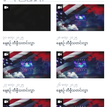
၃၁ မတ္၊ ၂၀၂၅
၂၈ မတ္၊ ၂၀၂၅
နေ့စဉ် တီဗွီသတင်းလွှာ
နေ့စဉ် တီဗွီသတင်းလွှာ
၂၇ မတ္၊ ၂၀၂၅
၂၆ မတ္၊ ၂၀၂၅
နေ့စဉ် တီဗွီသတင်းလွှာ
နေ့စဉ် တီဗွီသတင်းလွှာ