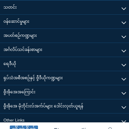
သတင်း
၀န်ဆောင်မှုများ
အပတ်စဉ်ကဏ္ဍများ
အင်္ဂလိပ်သင်ခန်းစာများ
ရေဒီယို
ရုပ်သံအစီအစဉ်နှင့် ဗွီဒီယိုကဏ္ဍများ
ဗွီအိုအေအကြောင်း
ဗွီအိုအေ မိုဘိုင်းလ်အက်ပ်များ ဒေါင်းလုတ်ယူရန်
Other Links