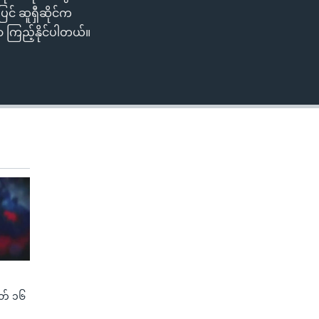
င် ဆူရှီဆိုင်က
ှာ ကြည့်နိုင်ပါတယ်။
(မတ် ၁၆