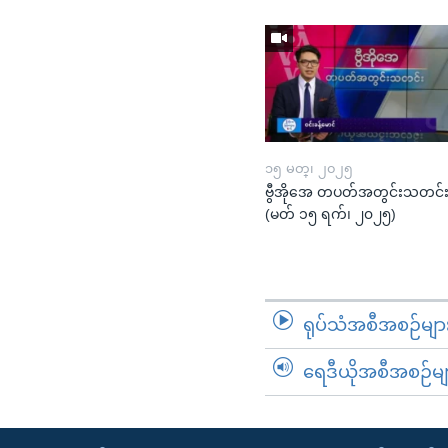
၁၅ မတ္၊ ၂၀၂၅
ဗွီအိုအေ တပတ်အတွင်းသတင်
(မတ် ၁၅ ရက်၊ ၂၀၂၅)
ရုပ်သံအစီအစဉ်မျာ
ရေဒီယိုအစီအစဉ်မျ