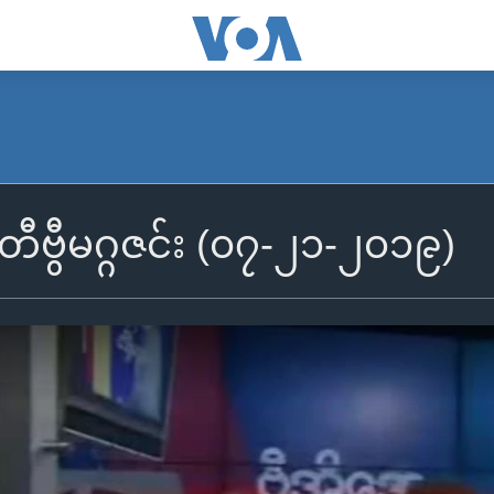
့ တီဗွီမဂ္ဂဇင်း (၀၇-၂၁-၂၀၁၉)