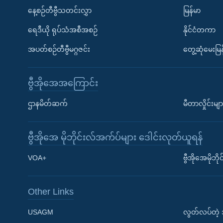
နေ့စဉ်တီဗွီသတင်းလွှာ
မြန်မာ
ရေဒီယို ရုပ်သံအစီအစဉ်
နိုင်ငံတကာ
အပတ်စဉ်တီဗွီမဂ္ဂဇင်း
တွေ့ဆုံမေးမြန
ဗွီအိုအေအကြောင်း
ဌာနမိတ်ဆက်
မီတာလှိုင်းမျာ
ဗွီအိုအေ မိုဘိုင်းလ်အက်ပ်များ ဒေါင်းလုတ်ယူရန်
Learning English
VOA+
ဗွီအိုအေမိုဘ
ဗွီအိုအေ လူမှုကွန်ယက်များ
Other Links
USAGM
လွတ်လပ်တဲ့