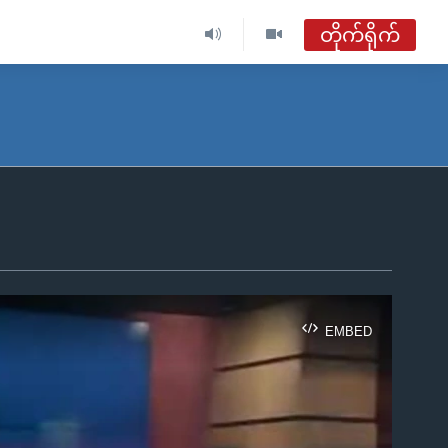
တိုက်ရိုက်
ဗွီအိုအေ မြန်မာညချမ်း
တိုက်ရိုက်ထုတ်လွှင့်မှု
အစီအစဉ်များ
ဗွီအိုအေ မြန်မာညချမ်း
ရေဒီယိုတိုက်ရိုက်နားဆင်ရန်
EMBED