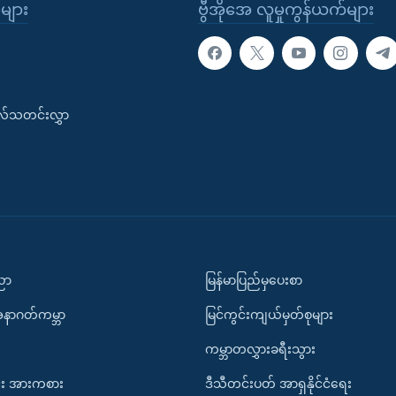
ုများ
ဗွီအိုအေ လူမှုကွန်ယက်များ
းလ်သတင်းလွှာ
ပညာ
မြန်မာပြည်မှပေးစာ
အနာဂတ်ကမ္ဘာ
မြင်ကွင်းကျယ်မှတ်စုများ
ကမ္ဘာတလွှားခရီးသွား
း အားကစား
ဒီသီတင်းပတ် အာရှနိုင်ငံရေး