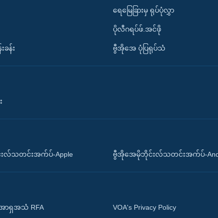
ရေမြေခြားမှ ရုပ်ပုံလွှာ
ပိုလီဂရပ်ဖ်.အင်ဖို
်းခန်း
ဗွီအိုအေ ပုံပြရုပ်သံ
း
ိုင်းလ်သတင်းအက်ပ်-Apple
ဗွီအိုအေမိုဘိုင်းလ်သတင်းအက်ပ်-An
 အာရှအသံ RFA
VOA's Privacy Policy