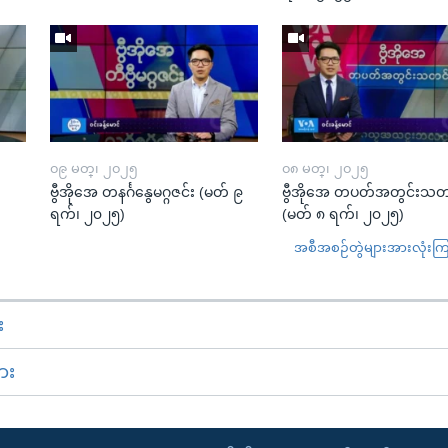
၀၉ မတ္၊ ၂၀၂၅
၀၈ မတ္၊ ၂၀၂၅
း
ဗွီအိုအေ တနင်္ဂနွေမဂ္ဂဇင်း (မတ် ၉
ဗွီအိုအေ တပတ်အတွင်းသတ
ရက်၊ ၂၀၂၅)
(မတ် ၈ ရက်၊ ၂၀၂၅)
အစီအစဉ်တွဲများအားလုံးကြည့
း
ား