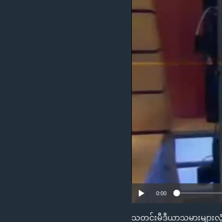
သုတပဒေသာ အင်္ဂလိပ်စာ
အ
ညွန်း
စာမျက်နှာ
သို့
ကျော်
ကြည့်
ရန်
ရှာဖွေ
ရန်
နေရာ
သို့
ကျော်
ရန်
0:00
သတင်းမီဒီယာသမားများလုံ