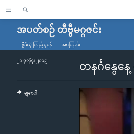
သုံး
ရ
ရှာဖွေ
လွယ်ကူ
မူလစာမျက်နှာ
အပတ်စဉ် တီဗွီမဂ္ဂဇင်း
ရ
စေ
မြန်မာ
လာ
ဗွီဒီယို ကြည့်ရှုရန်
အကြောင်း
သည့်
ဒ်
ကမ္ဘာ့သတင်းများ
Link
ဗွီဒီယို
နိုင်ငံတကာ
၂၁ ဇူလိုင္၊ ၂၀၁၉
တနင်္ဂနွေနေ
များ
သတင်းလွတ်လပ်ခွင့်
အမေရိကန်
ပင်မ
ရပ်ဝန်းတခု လမ်းတခု အလွန်
တရုတ်
အကြောင်းအရာ
အင်္ဂလိပ်စာလေ့လာမယ်
အစ္စရေး-ပါလက်စတိုင်း
မျှဝေပါ
သို့
အပတ်စဉ်ကဏ္ဍများ
အမေရိကန်သုံးအီဒီယံ
ကျော်
ကြည့်
ရေဒီယိုနှင့်ရုပ်သံ အချက်အလက်များ
မကြေးမုံရဲ့ အင်္ဂလိပ်စာ
ရေဒီယို
ရန်
ရေဒီယို/တီဗွီအစီအစဉ်
ရုပ်ရှင်ထဲက အင်္ဂလိပ်စာ
တီဗွီ
ပင်မ