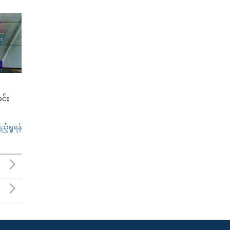
င်း
်ရှုရန်