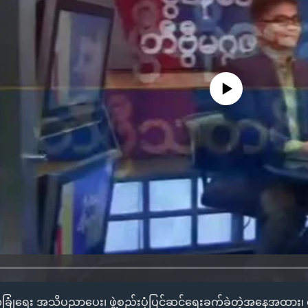
No media source currently availa
ခြုံရေး အသိပညာပေး၊ ဖွဲ့စည်းပုံပြင်ဆင်ရေးခက်ခဲတဲ့အနေအထား