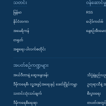
သတင်း
၀န်ဆောင်မှ
မြန်မာ
RSS
နိုင်ငံတကာ
ပေါ့ဒ်ကတ်စ်
အမေရိကန်
နေ့စဉ်အီးမေ
တရုတ်
အစ္စရေး-ပါလက်စတိုင်း
အပတ်စဉ်ကဏ္ဍများ
အယ်ဒီတာနဲ့ ဆွေးနွေးခန်း
သိပ္ပံနဲ့နည်း
ဒီမိုကရေစီ၊ လူ့အခွင့်အရေးနှင့် ခေတ်ပြိုင်ကမ္ဘာ
ဥတုရာသီနဲ့ 
သတင်းသုံးသပ်ချက်
စီးပွားရေး
ဒီမိုကရေစီရေးရာ
တပတ်အတွင်