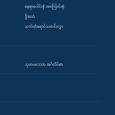
နေရာပေါင်းစုံ အကြောင်းစုံ
ဒို့အသံ
သက်တံရောင်သတင်းလွှာ
သုတပဒေသာ အင်္ဂလိပ်စာ