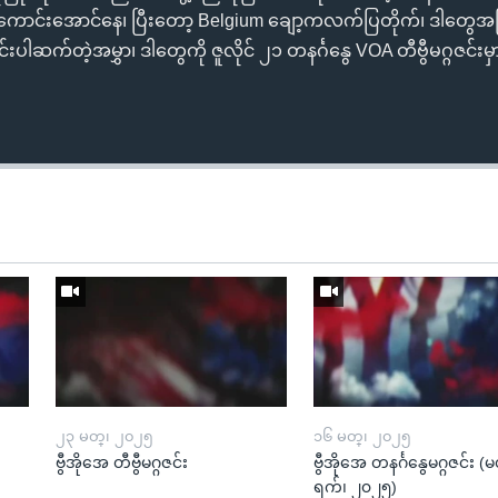
းကောင်းအောင်နေ၊ ပြီးတော့ Belgium ချော့ကလက်ပြတိုက်၊ ဒါတွေအပြ
ျင်းပါဆက်တဲ့အမွှာ၊ ဒါတွေကို ဇူလိုင် ၂၁ တနင်္ဂနွေ VOA တီဗွီမဂ္ဂဇင်းမ
၂၃ မတ္၊ ၂၀၂၅
၁၆ မတ္၊ ၂၀၂၅
ဗွီအိုအေ တီဗွီမဂ္ဂဇင်း
ဗွီအိုအေ တနင်္ဂနွေမဂ္ဂဇင်း 
ရက်၊ ၂၀၂၅)