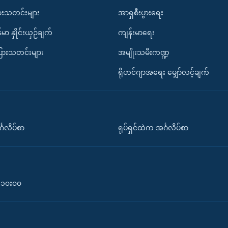
ားသတင်းများ
အာရှစီးပွားရေး
်မာ နှိုင်းယှဉ်ချက်
ကျန်းမာရေး
ပြားသတင်းများ
အမျိုးသမီးကဏ္ဍ
ရိုဟင်ဂျာအရေး မျှော်လင့်ချက်
်္ဂလိပ်စာ
ရုပ်ရှင်ထဲက အင်္ဂလိပ်စာ
၀-၁၀း၀၀