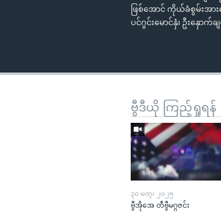
ဖြစ်အောင် ကိုယ်ခံစွမ်းအာ
ပင်ဂွင်းမောင်နှံ၊ ဦးနှောက်ခ
ဗွီဒီယို ကြည့်ရှုရန်
၃၀ မတ္၊ ၂၀၂၅
ဗွီအိုအေ တီဗွီမဂ္ဂဇင်း