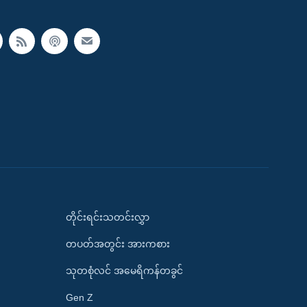
တိုင်းရင်းသတင်းလွှာ
တပတ်အတွင်း အားကစား
သုတစုံလင် အမေရိကန်တခွင်
Gen Z