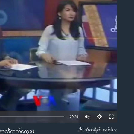
ble
29:29
တိုက်ရိုက် လင့်ခ်
၊ ရာသီတုတ်ကွေးမ
EMBED