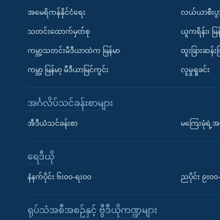
အမေရိကန်နိုင်ငံရေး
လယ်ယာစီးပွ
သတင်းထောက်မှတ်စု
ယူကရိန်း၊ မြန
ကမ္ဘာ့သတင်းမီဒီယာထဲက မြန်မာ
ထူးခြားဆန်း
ကမ္ဘာ့ မြန်မာ့ မီဒီယာမြင်ကွင်း
လူမှုရှုခင်း
အင်္ဂလိပ်သင်ခန်းစာများ
အီဒီယံသင်ခန်းစာ
မကြေးမုံရဲ့အင
ရေဒီယို
နံနက်ပိုင်း ၆း၀၀-ရး၀၀
ညပိုင်း ၉း၀
ရုပ်သံအစီအစဉ်နှင့် ဗွီဒီယိုကဏ္ဍများ