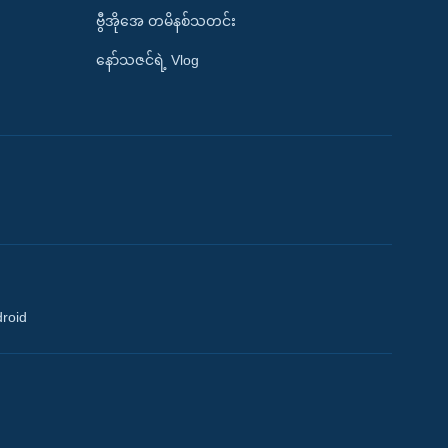
ဗွီအိုအေ တမိနစ်သတင်း
နော်သဇင်ရဲ့ Vlog
droid