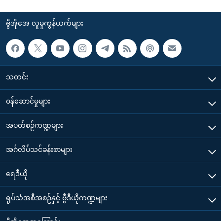
ဗွီအိုအေ လူမှုကွန်ယက်များ
သတင်း
၀န်ဆောင်မှုများ
အပတ်စဉ်ကဏ္ဍများ
အင်္ဂလိပ်သင်ခန်းစာများ
ရေဒီယို
ရုပ်သံအစီအစဉ်နှင့် ဗွီဒီယိုကဏ္ဍများ