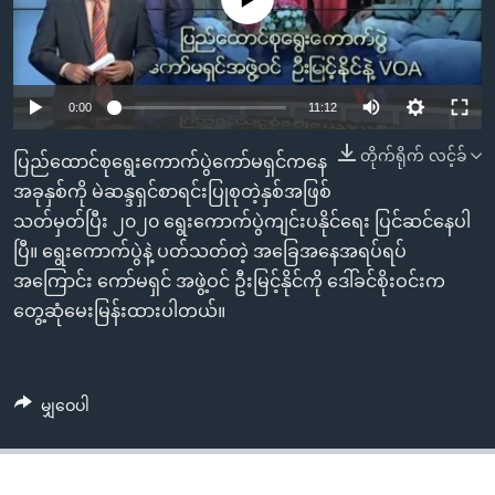
အ
သုတပဒေသာ အင်္ဂလိပ်စာ
ညွန်း
Learning English
စာမျက်နှာ
သို့
ဗွီအိုအေ လူမှုကွန်ယက်များ
0:00
11:12
ကျော်
ကြည့်
တိုက်ရိုက် လင့်ခ်
ပြည်ထောင်စုရွေးကောက်ပွဲကော်မရှင်ကနေ
ရန်
အခုနှစ်ကို မဲဆန္ဒရှင်စာရင်းပြုစုတဲ့နှစ်အဖြစ်
ဘာသာစကားများ
ရှာဖွေ
သတ်မှတ်ပြီး ၂၀၂၀ ရွေးကောက်ပွဲကျင်းပနိုင်ရေး ပြင်ဆင်နေပါ
ရန်
ပြီ။ ရွေးကောက်ပွဲနဲ့ ပတ်သတ်တဲ့ အခြေအနေအရပ်ရပ်
နေရာ
အကြောင်း ကော်မရှင် အဖွဲ့ဝင် ဦးမြင့်နိုင်ကို ဒေါ်ခင်စိုးဝင်းက
သို့
တွေ့ဆုံမေးမြန်းထားပါတယ်။
ကျော်
ရန်
မျှဝေပါ