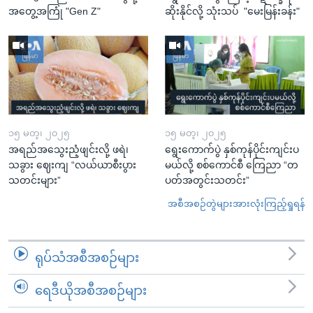
အတွေ့အကြုံ "Gen Z"
ဆိုးနိုင်လို့ သုံးသပ် "မေးမြန်းခန်း"
၁၅ မတ္၊ ၂၀၂၅
၁၅ မတ္၊ ၂၀၂၅
အရည်အသွေးညံ့ဖျင်းလို့ ဖရဲ၊
ရွေးကောက်ပွဲ နှစ်ကုန်ပိုင်းကျင်းပ
သခွား ဈေးကျ “လယ်ယာစီးပွား
မယ်လို့ စစ်ကောင်စီ ကြေညာ “တ
သတင်းများ”
ပတ်အတွင်းသတင်း”
အစီအစဉ်တွဲများအားလုံးကြည့်ရှုရန်
ရုပ်သံအစီအစဉ်များ
ရေဒီယိုအစီအစဉ်များ