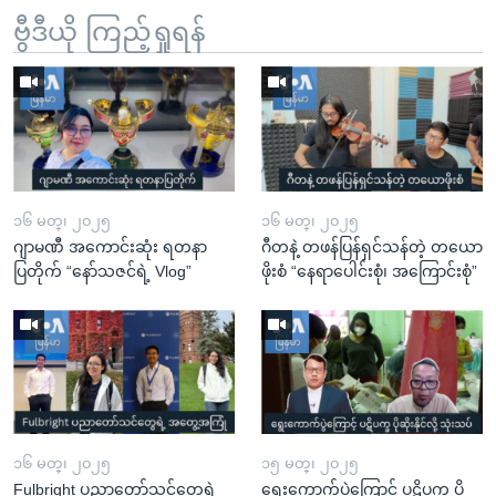
ဗွီဒီယို ကြည့်ရှုရန်
၁၆ မတ္၊ ၂၀၂၅
၁၆ မတ္၊ ၂၀၂၅
ဂျာမဏီ အကောင်းဆုံး ရတနာ
ဂီတနဲ့ တဖန်ပြန်ရှင်သန်တဲ့ တယော
ပြတိုက် “နော်သဇင်ရဲ့ Vlog”
ဖိုးစံ “နေရာပေါင်းစုံ၊ အကြောင်းစုံ”
၁၆ မတ္၊ ၂၀၂၅
၁၅ မတ္၊ ၂၀၂၅
Fulbright ပညာတော်သင်တွေရဲ့
ရွေးကောက်ပွဲကြောင့် ပဋိပက္ခ ပို