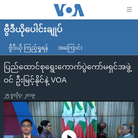
သုံး
ရ
လွယ်ကူ
ဗွီဒီယိုပေါင်းချုပ်
မူလစာမျက်နှာ
စေ
မြန်မာ
ဗွီဒီယို ကြည့်ရှုရန်
အကြောင်း
သည့်
ကမ္ဘာ့သတင်းများ
Link
ပြည်ထောင်စုရွေးကောက်ပွဲကော်မရှင်အဖွဲ့
ဗွီဒီယို
နိုင်ငံတကာ
များ
သတင်းလွတ်လပ်ခွင့်
အမေရိကန်
ဝင် ဦးမြင့်နိုင်နဲ့ VOA
ပင်မ
ရပ်ဝန်းတခု လမ်းတခု အလွန်
တရုတ်
အကြောင်းအရာ
၂၅ ဇူလိုင္၊ ၂၀၁၉
သို့
အင်္ဂလိပ်စာလေ့လာမယ်
အစ္စရေး-ပါလက်စတိုင်း
ကျော်
အပတ်စဉ်ကဏ္ဍများ
အမေရိကန်သုံးအီဒီယံ
ကြည့်
ရေဒီယိုနှင့်ရုပ်သံ အချက်အလက်များ
မကြေးမုံရဲ့ အင်္ဂလိပ်စာ
ရေဒီယို
ရန်
ပင်မ
ရေဒီယို/တီဗွီအစီအစဉ်
ရုပ်ရှင်ထဲက အင်္ဂလိပ်စာ
တီဗွီ
No media source currently available