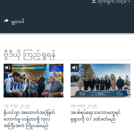
တိုက်ရိုက် လင့်ခ်
အ
သုတပဒေသာ အင်္ဂလိပ်စာ
ညွန်း
Learning English
စာမျက်နှာ
မျှဝေပါ
သို့
ဗွီအိုအေ လူမှုကွန်ယက်များ
ကျော်
ကြည့်
ရန်
ဗွီဒီယို ကြည့်ရှုရန်
ဘာသာစကားများ
ရှာဖွေ
ရန်
နေရာ
သို့
ကျော်
ရန်
၁၅ မတ္၊ ၂၀၂၅
၁၅ မတ္၊ ၂၀၂၅
ရိုဟင်ဂျာ အထောက်အပံ့ဖြတ်
အပစ်ရပ်ရေးသဘောမတူရင်
တောက်မှု ဟန့်တားဖို့ ကုလ
ရုရှားကို G7 ဒဏ်ခတ်မည်
အကြီးအကဲ ကြိုးပမ်းမည်