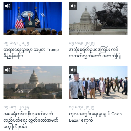
၁၅ မတ္၊ ၂၀၂၅
၁၅ မတ္၊ ၂၀၂၅
တရားရေးဌာနမှာ သမ္မတ Trump
အသုံးစရိတ်ဥပဒေကြမ်း ကန်
မိန့်ခွန်းပြော
အထက်လွှတ်တော် အတည်ပြု
၁၄ မတ္၊ ၂၀၂၅
၁၄ မတ္၊ ၂၀၂၅
အမေရိကန်အစိုးရဆက်လက်
ကုလအတွင်းရေးမှူးချုပ် Cox's
လည်ပတ်ရေး လွှတ်တော်အမတ်
Bazar ရောက်
တွေ ကြိုးပမ်း