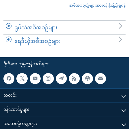
အစီအစဉ်တွဲများအားလုံးကြည့်ရှုရန်
ရုပ်သံအစီအစဉ်များ
ရေဒီယိုအစီအစဉ်များ
ဗွီအိုအေ လူမှုကွန်ယက်များ
သတင်း
၀န်ဆောင်မှုများ
အပတ်စဉ်ကဏ္ဍများ