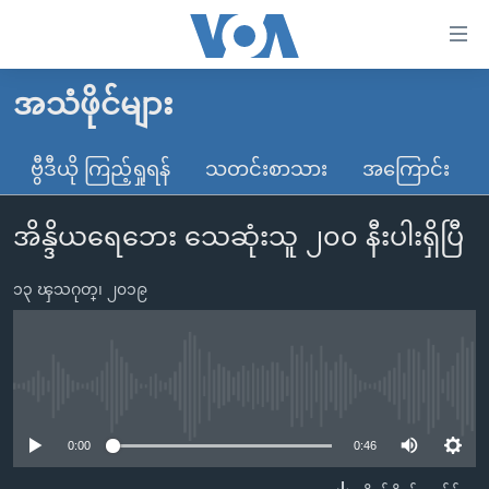
သုံး
ရ
လွယ်ကူ
အသံဖိုင်များ
မူလစာမျက်နှာ
စေ
မြန်မာ
ဗွီဒီယို ကြည့်ရှုရန်
သတင်းစာသား
အကြောင်း
သည့်
ကမ္ဘာ့သတင်းများ
Link
အိန္ဒိယရေဘေး သေဆုံးသူ ၂၀၀ နီးပါးရှိပြီ
ဗွီဒီယို
နိုင်ငံတကာ
များ
သတင်းလွတ်လပ်ခွင့်
အမေရိကန်
ပင်မ
၁၃ ၾသဂုတ္၊ ၂၀၁၉
ရပ်ဝန်းတခု လမ်းတခု အလွန်
တရုတ်
အကြောင်းအရာ
သို့
အင်္ဂလိပ်စာလေ့လာမယ်
အစ္စရေး-ပါလက်စတိုင်း
ကျော်
အပတ်စဉ်ကဏ္ဍများ
အမေရိကန်သုံးအီဒီယံ
No media source currently available
ကြည့်
ရေဒီယိုနှင့်ရုပ်သံ အချက်အလက်များ
မကြေးမုံရဲ့ အင်္ဂလိပ်စာ
ရေဒီယို
ရန်
0:00
0:46
ပင်မ
ရေဒီယို/တီဗွီအစီအစဉ်
ရုပ်ရှင်ထဲက အင်္ဂလိပ်စာ
တီဗွီ