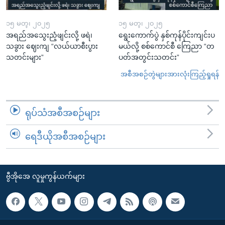
၁၅ မတ္၊ ၂၀၂၅
၁၅ မတ္၊ ၂၀၂၅
အရည်အသွေးညံ့ဖျင်းလို့ ဖရဲ၊
ရွေးကောက်ပွဲ နှစ်ကုန်ပိုင်းကျင်းပ
သခွား ဈေးကျ “လယ်ယာစီးပွား
မယ်လို့ စစ်ကောင်စီ ကြေညာ “တ
သတင်းများ”
ပတ်အတွင်းသတင်း”
အစီအစဉ်တွဲများအားလုံးကြည့်ရှုရန်
ရုပ်သံအစီအစဉ်များ
ရေဒီယိုအစီအစဉ်များ
ဗွီအိုအေ လူမှုကွန်ယက်များ