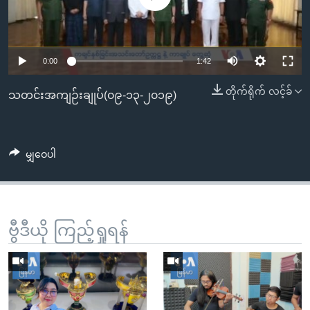
အ
သုတပဒေသာ အင်္ဂလိပ်စာ
ညွန်း
Learning English
စာမျက်နှာ
သို့
ဗွီအိုအေ လူမှုကွန်ယက်များ
0:00
1:42
ကျော်
တိုက်ရိုက် လင့်ခ်
သတင်းအကျဉ်းချုပ်(၀၉-၁၃-၂၀၁၉)
ကြည့်
ရန်
ဘာသာစကားများ
ရှာဖွေ
ရန်
မျှဝေပါ
နေရာ
သို့
ကျော်
ဗွီဒီယို ကြည့်ရှုရန်
ရန်