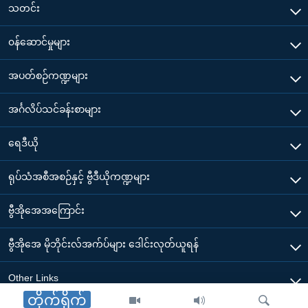
သတင်း
၀န်ဆောင်မှုများ
အပတ်စဉ်ကဏ္ဍများ
အင်္ဂလိပ်သင်ခန်းစာများ
ရေဒီယို
ရုပ်သံအစီအစဉ်နှင့် ဗွီဒီယိုကဏ္ဍများ
ဗွီအိုအေအကြောင်း
ဗွီအိုအေ မိုဘိုင်းလ်အက်ပ်များ ဒေါင်းလုတ်ယူရန်
Other Links
တိုက်ရိုက်