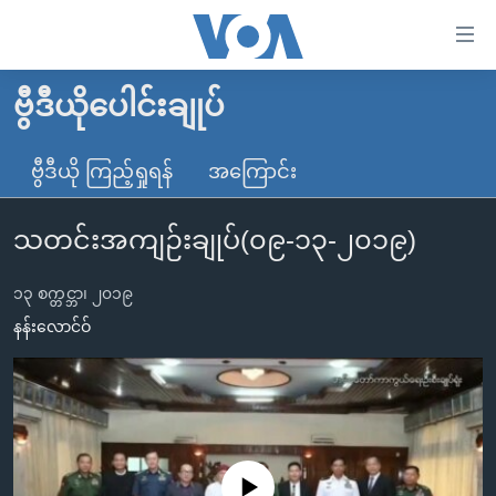
သုံး
ရ
လွယ်ကူ
ဗွီဒီယိုပေါင်းချုပ်
မူလစာမျက်နှာ
စေ
မြန်မာ
ဗွီဒီယို ကြည့်ရှုရန်
အကြောင်း
သည့်
ကမ္ဘာ့သတင်းများ
Link
သတင်းအကျဉ်းချုပ်(၀၉-၁၃-၂၀၁၉)
ဗွီဒီယို
နိုင်ငံတကာ
များ
သတင်းလွတ်လပ်ခွင့်
အမေရိကန်
ပင်မ
၁၃ စက္တင္ဘာ၊ ၂၀၁၉
ရပ်ဝန်းတခု လမ်းတခု အလွန်
တရုတ်
အကြောင်းအရာ
နန်းလောင်ဝ်
သို့
အင်္ဂလိပ်စာလေ့လာမယ်
အစ္စရေး-ပါလက်စတိုင်း
ကျော်
အပတ်စဉ်ကဏ္ဍများ
အမေရိကန်သုံးအီဒီယံ
ကြည့်
ရေဒီယိုနှင့်ရုပ်သံ အချက်အလက်များ
မကြေးမုံရဲ့ အင်္ဂလိပ်စာ
ရေဒီယို
ရန်
ပင်မ
ရေဒီယို/တီဗွီအစီအစဉ်
ရုပ်ရှင်ထဲက အင်္ဂလိပ်စာ
တီဗွီ
No media source currently available