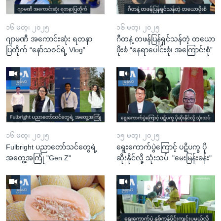
၁၆ မတ္၊ ၂၀၂၅
၁၆ မတ္၊ ၂၀၂၅
ဂျာမဏီ အကောင်းဆုံး ရတနာ
ဂီတနဲ့ တဖန်ပြန်ရှင်သန်တဲ့ တယော
ပြတိုက် “နော်သဇင်ရဲ့ Vlog”
ဖိုးစံ “နေရာပေါင်းစုံ၊ အကြောင်းစုံ”
၁၆ မတ္၊ ၂၀၂၅
၁၅ မတ္၊ ၂၀၂၅
Fulbright ပညာတော်သင်တွေရဲ့
ရွေးကောက်ပွဲကြောင့် ပဋိပက္ခ ပို
အတွေ့အကြုံ "Gen Z"
ဆိုးနိုင်လို့ သုံးသပ် "မေးမြန်းခန်း"