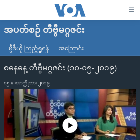
သုံး
ရ
လွယ်ကူ
အပတ်စဉ် တီဗွီမဂ္ဂဇင်း
မူလစာမျက်နှာ
စေ
မြန်မာ
ဗွီဒီယို ကြည့်ရှုရန်
အကြောင်း
သည့်
ကမ္ဘာ့သတင်းများ
Link
စနေနေ့ တီဗွီမဂ္ဂဇင်း (၁၀-၀၅-၂၀၁၉)
ဗွီဒီယို
နိုင်ငံတကာ
များ
သတင်းလွတ်လပ်ခွင့်
အမေရိကန်
ပင်မ
၀၅ ေအာက္တိုဘာ၊ ၂၀၁၉
ရပ်ဝန်းတခု လမ်းတခု အလွန်
တရုတ်
အကြောင်းအရာ
သို့
အင်္ဂလိပ်စာလေ့လာမယ်
အစ္စရေး-ပါလက်စတိုင်း
ကျော်
အပတ်စဉ်ကဏ္ဍများ
အမေရိကန်သုံးအီဒီယံ
ကြည့်
ရေဒီယိုနှင့်ရုပ်သံ အချက်အလက်များ
မကြေးမုံရဲ့ အင်္ဂလိပ်စာ
ရေဒီယို
ရန်
No media source currently available
ပင်မ
ရေဒီယို/တီဗွီအစီအစဉ်
ရုပ်ရှင်ထဲက အင်္ဂလိပ်စာ
တီဗွီ