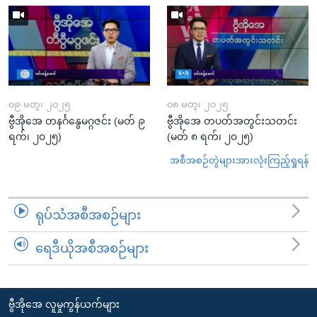
၀၉ မတ္၊ ၂၀၂၅
၀၈ မတ္၊ ၂၀၂၅
ဗွီအိုအေ တနင်္ဂနွေမဂ္ဂဇင်း (မတ် ၉
ဗွီအိုအေ တပတ်အတွင်းသတင်း
ရက်၊ ၂၀၂၅)
(မတ် ၈ ရက်၊ ၂၀၂၅)
အစီအစဉ်တွဲများအားလုံးကြည့်ရှုရန်
ရုပ်သံအစီအစဉ်များ
ရေဒီယိုအစီအစဉ်များ
ဗွီအိုအေ လူမှုကွန်ယက်များ