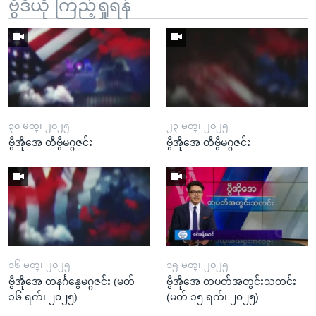
ဗွီဒီယို ကြည့်ရှုရန်
၃၀ မတ္၊ ၂၀၂၅
၂၃ မတ္၊ ၂၀၂၅
ဗွီအိုအေ တီဗွီမဂ္ဂဇင်း
ဗွီအိုအေ တီဗွီမဂ္ဂဇင်း
၁၆ မတ္၊ ၂၀၂၅
၁၅ မတ္၊ ၂၀၂၅
ဗွီအိုအေ တနင်္ဂနွေမဂ္ဂဇင်း (မတ်
ဗွီအိုအေ တပတ်အတွင်းသတင်း
၁၆ ရက်၊ ၂၀၂၅)
(မတ် ၁၅ ရက်၊ ၂၀၂၅)