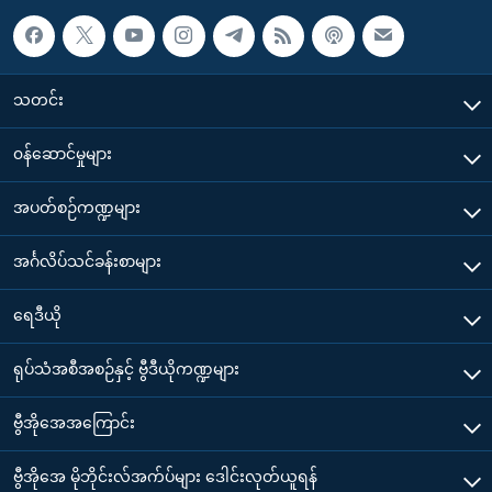
သတင်း
၀န်ဆောင်မှုများ
အပတ်စဉ်ကဏ္ဍများ
အင်္ဂလိပ်သင်ခန်းစာများ
ရေဒီယို
ရုပ်သံအစီအစဉ်နှင့် ဗွီဒီယိုကဏ္ဍများ
ဗွီအိုအေအကြောင်း
ဗွီအိုအေ မိုဘိုင်းလ်အက်ပ်များ ဒေါင်းလုတ်ယူရန်