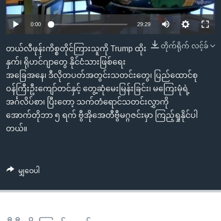
အ
သုတပဒေသာ အင်္ဂလိပ်စာ
ညွန်း
Learning English
0:00
29:29
စာမျက်နှာ
သို့
ဗွီအိုအေ လူမှုကွန်ယက်များ
တိုက်ရိုက် လင့်ခ်
တယ်လီဖုန်းကိစ္စတိုင်ကြားသူကို Trump ထိုး
ကျော်
နှက်၊ ရိုဟင်ဂျာတွေ နိုင်ငံသားဖြစ်ရေး
ကြည့်
အခြေအနေ၊ ဒီလိုတပတ်အတွင်းသတင်းတွေ၊ ပြည်ထောင်စု
ရန်
ဝန်ကြီးဦးကျော်တင်နှင့် တွေ့ဆုံမေးမြန်းခြင်း၊ မကြေးမုံရဲ့
ဘာသာစကားများ
ရှာဖွေ
အင်္ဂလိပ်စာ၊ ပြီးတော့ သက်တံရောင်သတင်းလွှာကို
ရန်
အောက်တိုဘာ ၅ ရက် ဗွီအိုအေတီဗွီမဂ္ဂဇင်းမှာ ကြည့်ရှုနိုင်ပါ
နေရာ
တယ်။
သို့
ကျော်
ရန်
မျှဝေပါ