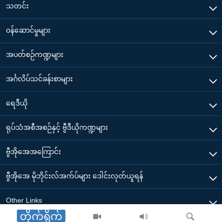
သတင်း
၀န်ဆောင်မှုများ
အပတ်စဉ်ကဏ္ဍများ
အင်္ဂလိပ်သင်ခန်းစာများ
ရေဒီယို
ရုပ်သံအစီအစဉ်နှင့် ဗွီဒီယိုကဏ္ဍများ
ဗွီအိုအေအကြောင်း
ဗွီအိုအေ မိုဘိုင်းလ်အက်ပ်များ ဒေါင်းလုတ်ယူရန်
Other Links
တိုက်ရိုက်