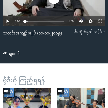
အ
သုတပဒေသာ အင်္ဂလိပ်စာ
ညွန်း
Learning English
စာမျက်နှာ
သို့
ဗွီအိုအေ လူမှုကွန်ယက်များ
0:00
1:30
ကျော်
တိုက်ရိုက် လင့်ခ်
သတင်းအကျဉ်းချုပ် (၁၁-၀၁-၂၀၁၉)
ကြည့်
ရန်
ဘာသာစကားများ
ရှာဖွေ
ရန်
မျှဝေပါ
နေရာ
သို့
ကျော်
ဗွီဒီယို ကြည့်ရှုရန်
ရန်