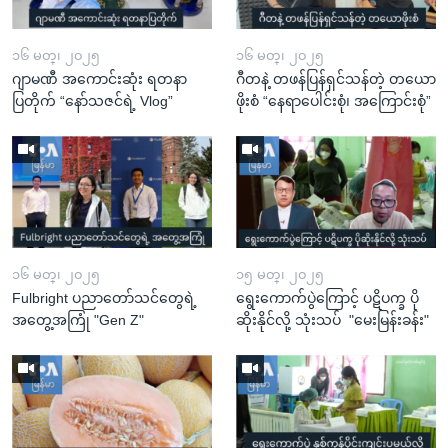
၁၆ မတ္၊ ၂၀၂၅
၁၆ မတ္၊ ၂၀၂၅
ဂျာမဏီ အကောင်းဆုံး ရတနာ
ဂီတနဲ့ တဖန်ပြန်ရှင်သန်တဲ့ တယော
ပြတိုက် “နော်သဇင်ရဲ့ Vlog”
ဖိုးစံ “နေရာပေါင်းစုံ၊ အကြောင်းစုံ”
၁၆ မတ္၊ ၂၀၂၅
၁၅ မတ္၊ ၂၀၂၅
Fulbright ပညာတော်သင်တွေရဲ့
ရွေးကောက်ပွဲကြောင့် ပဋိပက္ခ ပို
အတွေ့အကြုံ "Gen Z"
ဆိုးနိုင်လို့ သုံးသပ် "မေးမြန်းခန်း"