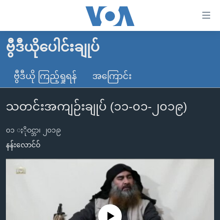
သုံး
ရ
လွယ်ကူ
ဗွီဒီယိုပေါင်းချုပ်
မူလစာမျက်နှာ
စေ
မြန်မာ
ဗွီဒီယို ကြည့်ရှုရန်
အကြောင်း
သည့်
ကမ္ဘာ့သတင်းများ
Link
သတင်းအကျဉ်းချုပ် (၁၁-၀၁-၂၀၁၉)
ဗွီဒီယို
နိုင်ငံတကာ
များ
သတင်းလွတ်လပ်ခွင့်
အမေရိကန်
ပင်မ
၀၁ ႏိုဝင္ဘာ၊ ၂၀၁၉
ရပ်ဝန်းတခု လမ်းတခု အလွန်
တရုတ်
အကြောင်းအရာ
နန်းလောင်ဝ်
သို့
အင်္ဂလိပ်စာလေ့လာမယ်
အစ္စရေး-ပါလက်စတိုင်း
ကျော်
အပတ်စဉ်ကဏ္ဍများ
အမေရိကန်သုံးအီဒီယံ
ကြည့်
ရေဒီယိုနှင့်ရုပ်သံ အချက်အလက်များ
မကြေးမုံရဲ့ အင်္ဂလိပ်စာ
ရေဒီယို
ရန်
ပင်မ
ရေဒီယို/တီဗွီအစီအစဉ်
ရုပ်ရှင်ထဲက အင်္ဂလိပ်စာ
တီဗွီ
No media source currently available