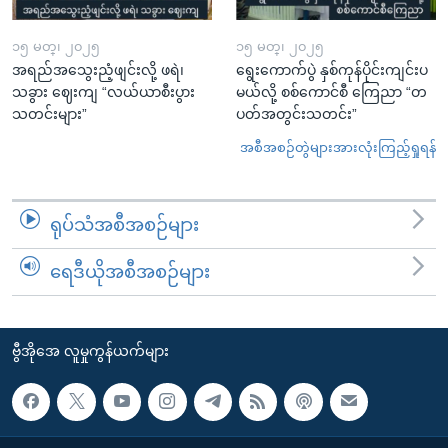
၁၅ မတ္၊ ၂၀၂၅
၁၅ မတ္၊ ၂၀၂၅
အရည်အသွေးညံ့ဖျင်းလို့ ဖရဲ၊
ရွေးကောက်ပွဲ နှစ်ကုန်ပိုင်းကျင်းပ
သခွား ဈေးကျ “လယ်ယာစီးပွား
မယ်လို့ စစ်ကောင်စီ ကြေညာ “တ
သတင်းများ”
ပတ်အတွင်းသတင်း”
အစီအစဉ်တွဲများအားလုံးကြည့်ရှုရန်
ရုပ်သံအစီအစဉ်များ
ရေဒီယိုအစီအစဉ်များ
ဗွီအိုအေ လူမှုကွန်ယက်များ