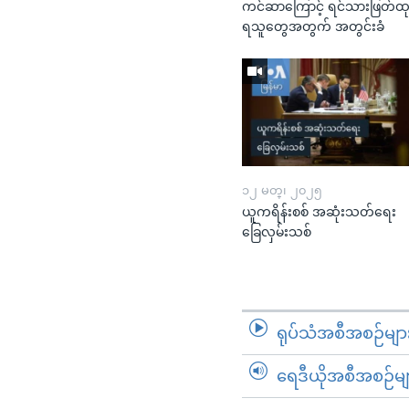
ကင်ဆာကြောင့် ရင်သားဖြတ်ထ
ရသူတွေအတွက် အတွင်းခံ
၁၂ မတ္၊ ၂၀၂၅
ယူကရိန်းစစ် အဆုံးသတ်ရေး
ခြေလှမ်းသစ်
ရုပ်သံအစီအစဉ်မျာ
ရေဒီယိုအစီအစဉ်မျ