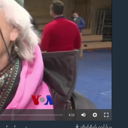
ble
4:12
တိုက်ရိုက် လင့်ခ်