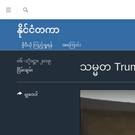
သုံး
ရ
ရှာဖွေ
လွယ်ကူ
မူလစာမျက်နှာ
နိုင်ငံတကာ
ရ
စေ
မြန်မာ
လာ
ဗွီဒီယို ကြည့်ရှုရန်
အကြောင်း
သည့်
ဒ်
ကမ္ဘာ့သတင်းများ
Link
ဗွီဒီယို
နိုင်ငံတကာ
၀၆ ႏိုဝင္ဘာ၊ ၂၀၁၉
သမ္မတ Trum
များ
ငြိမ်းချမ်း
သတင်းလွတ်လပ်ခွင့်
အမေရိကန်
ပင်မ
ရပ်ဝန်းတခု လမ်းတခု အလွန်
တရုတ်
အကြောင်းအရာ
အင်္ဂလိပ်စာလေ့လာမယ်
အစ္စရေး-ပါလက်စတိုင်း
မျှဝေပါ
သို့
အပတ်စဉ်ကဏ္ဍများ
အမေရိကန်သုံးအီဒီယံ
ကျော်
ကြည့်
ရေဒီယိုနှင့်ရုပ်သံ အချက်အလက်များ
မကြေးမုံရဲ့ အင်္ဂလိပ်စာ
ရေဒီယို
ရန်
ရေဒီယို/တီဗွီအစီအစဉ်
ရုပ်ရှင်ထဲက အင်္ဂလိပ်စာ
တီဗွီ
ပင်မ