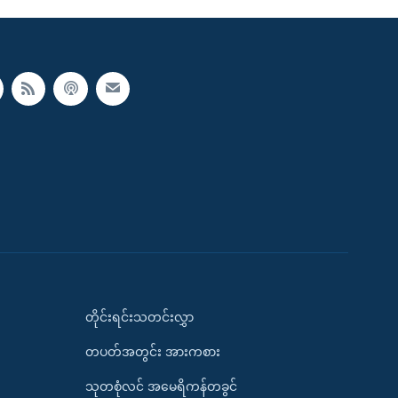
တိုင်းရင်းသတင်းလွှာ
တပတ်အတွင်း အားကစား
သုတစုံလင် အမေရိကန်တခွင်