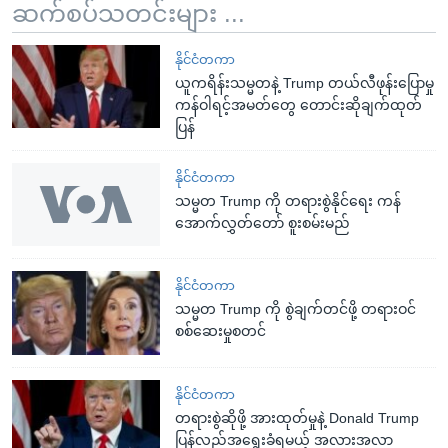
ဆက်စပ်သတင်းများ ...
နိုင်ငံတကာ
ယူကရိန်းသမ္မတနဲ့ Trump တယ်လီဖုန်းပြောမှု
ကန်ဝါရင့်အမတ်တွေ တောင်းဆိုချက်ထုတ်
ပြန်
နိုင်ငံတကာ
သမ္မတ Trump ကို တရားစွဲနိုင်ရေး ကန်
အောက်လွှတ်တော် စူးစမ်းမည်
နိုင်ငံတကာ
သမ္မတ Trump ကို စွဲချက်တင်ဖို့ တရားဝင်
စစ်ဆေးမှုစတင်
နိုင်ငံတကာ
တရားစွဲဆိုဖို့ အားထုတ်မှုနဲ့ Donald Trump
ပြန်လည်အရွေးခံရမယ့် အလားအလာ