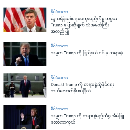
နိုင်ငံတကာ
ယူကရိန်းစစ်ရေးအကူအညီကိစ္စ သမ္မတ
Trump ပြောဆိုချက် သံအမတ်ကြီး
အတည်ပြု
နိုင်ငံတကာ
သမ္မတ Trump ကို ပြည်နယ် ၁၆ ခု တရားစွဲ
နိုင်ငံတကာ
Donald Trump ကို တရားစွဲဆိုနိုင်ရေး
ဘယ်လောက်နီးစပ်ပြီလဲ
နိုင်ငံတကာ
သမ္မတ Trump ကို တရားစွဲမည့်ကိစ္စ အိမ်ဖြူ
တော်ကာကွယ်