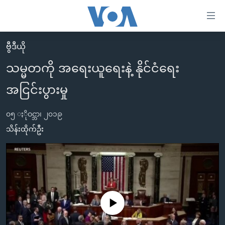
သုံး
ရ
လွယ်ကူ
ဗွီဒီယို
မူလစာမျက်နှာ
စေ
သမ္မတကို အရေးယူရေးနဲ့ နိုင်ငံရေး
မြန်မာ
သည့်
အငြင်းပွားမှု
ကမ္ဘာ့သတင်းများ
Link
ဗွီဒီယို
နိုင်ငံတကာ
များ
၀၅ ႏိုဝင္ဘာ၊ ၂၀၁၉
သတင်းလွတ်လပ်ခွင့်
အမေရိကန်
သိန်းထိုက်ဦး
ပင်မ
ရပ်ဝန်းတခု လမ်းတခု အလွန်
တရုတ်
အကြောင်းအရာ
သို့
အင်္ဂလိပ်စာလေ့လာမယ်
အစ္စရေး-ပါလက်စတိုင်း
ကျော်
အပတ်စဉ်ကဏ္ဍများ
အမေရိကန်သုံးအီဒီယံ
ကြည့်
ရေဒီယိုနှင့်ရုပ်သံ အချက်အလက်များ
မကြေးမုံရဲ့ အင်္ဂလိပ်စာ
ရေဒီယို
ရန်
No media source currently available
ပင်မ
ရေဒီယို/တီဗွီအစီအစဉ်
ရုပ်ရှင်ထဲက အင်္ဂလိပ်စာ
တီဗွီ