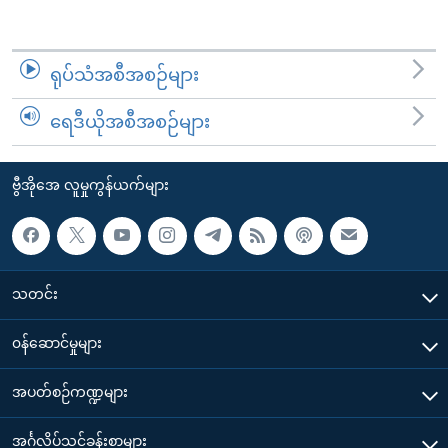
ရုပ်သံအစီအစဉ်များ
ရေဒီယိုအစီအစဉ်များ
ဗွီအိုအေ လူမှုကွန်ယက်များ
သတင်း
၀န်ဆောင်မှုများ
အပတ်စဉ်ကဏ္ဍများ
အင်္ဂလိပ်သင်ခန်းစာများ