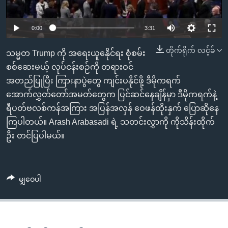
အ
သုတပဒေသာ အင်္ဂလိပ်စာ
ညွန်း
Learning English
0:00
3:31
စာမျက်နှာ
သို့
ဗွီအိုအေ လူမှုကွန်ယက်များ
တိုက်ရိုက် လင့်ခ်
သမ္မတ Trump ကို အရေးယူနေိုင်ရး စုံစမ်း
ကျော်
စစ်ဆေးမယ့် လုပ်ငန်းစဉ်ကို တရားဝင်
ကြည့်
အတည်ပြုပြီး ကြားနာပွဲတွေ ကျင်းပနိုင်ဖို့ ဒီမိုကရက်
ရန်
ဘာသာစကားများ
အောက်လွှတ်တော်အမတ်တွေက ပြင်ဆင်နေချိန်မှာ ဒီမိုကရက်နဲ့
ရှာဖွေ
ရီပတ်ဗလစ်ကန်အကြား အပြန်အလှန် ဝေဖန်ထိုးနှက် ပြောဆိုနေ
ရန်
ကြပါတယ်။ Arash Arabasadi ရဲ့ သတင်းလွှာကို ကိုသိန်းထိုက်
နေရာ
ဦး တင်ပြပါမယ်။
သို့
ကျော်
ရန်
မျှဝေပါ