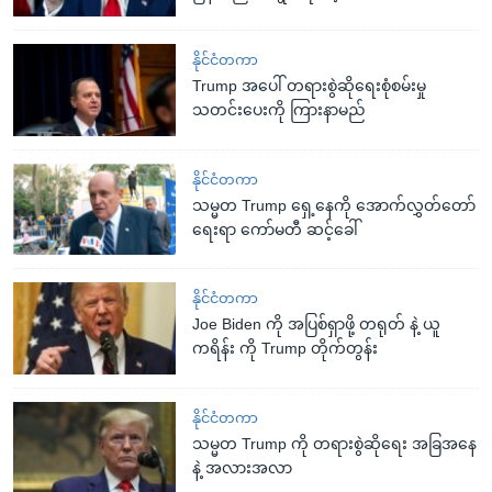
နိုင်ငံတကာ
Trump အပေါ် တရားစွဲဆိုရေးစုံစမ်းမှု
သတင်းပေးကို ကြားနာမည်
နိုင်ငံတကာ
သမ္မတ Trump ရှေ့နေကို အောက်လွှတ်တော်
ရေးရာ ကော်မတီ ဆင့်ခေါ်
နိုင်ငံတကာ
Joe Biden ကို အပြစ်ရှာဖို့ တရုတ် နဲ့ ယူ
ကရိန်း ကို Trump တိုက်တွန်း
နိုင်ငံတကာ
သမ္မတ Trump ကို တရားစွဲဆိုရေး အခြအနေ
နဲ့ အလားအလာ