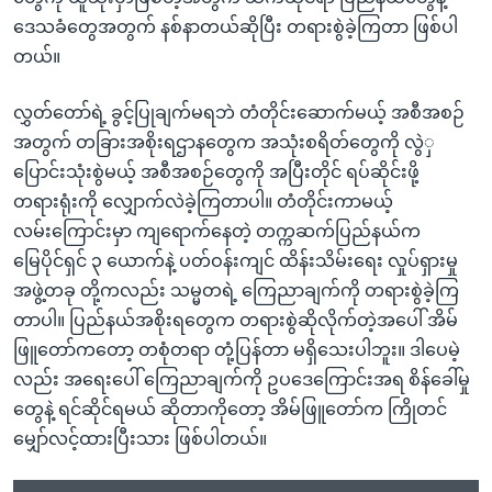
ဒေသခံတွေအတွက် နစ်နာတယ်ဆိုပြီး တရားစွဲခဲ့ကြတာ ဖြစ်ပါ
တယ်။
လွှတ်တော်ရဲ့ ခွင့်ပြုချက်မရဘဲ တံတိုင်းဆောက်မယ့် အစီအစဉ်
အတွက် တခြားအစိုးရဌာနတွေက အသုံးစရိတ်တွေကို လွဲှ
ပြောင်းသုံးစွဲမယ့် အစီအစဉ်တွေကို အပြီးတိုင် ရပ်ဆိုင်းဖို့
တရားရုံးကို လျှောက်လဲခဲ့ကြတာပါ။ တံတိုင်းကာမယ့်
လမ်းကြောင်းမှာ ကျရောက်နေတဲ့ တက္ကဆက်ပြည်နယ်က
မြေပိုင်ရှင် ၃ ယောက်နဲ့ ပတ်ဝန်းကျင် ထိန်းသိမ်းရေး လှုပ်ရှားမှု
အဖွဲ့တခု တို့ကလည်း သမ္မတရဲ့ ကြေညာချက်ကို တရားစွဲခဲ့ကြ
တာပါ။ ပြည်နယ်အစိုးရတွေက တရားစွဲဆိုလိုက်တဲ့အပေါ် အိမ်
ဖြူတော်ကတော့ တစုံတရာ တုံ့ပြန်တာ မရှိသေးပါဘူး။ ဒါပေမဲ့
လည်း အရေးပေါ် ကြေညာချက်ကို ဥပဒေကြောင်းအရ စိန်ခေါ်မှု
တွေနဲ့ ရင်ဆိုင်ရမယ် ဆိုတာကိုတော့ အိမ်ဖြူတော်က ကြိုတင်
မျှော်လင့်ထားပြီးသား ဖြစ်ပါတယ်။