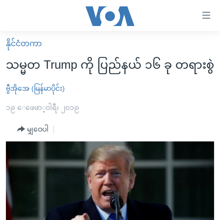
သုံး
ရ
လွယ်ကူ
နိုင်ငံတကာ
မူလစာမျက်နှာ
စေ
သမ္မတ Trump ကို ပြည်နယ် ၁၆ ခု တရားစွဲ
မြန်မာ
သည့်
ကမ္ဘာ့သတင်းများ
ဗွီအိုအေ (မြန်မာပိုင်း)
Link
ဗွီဒီယို
နိုင်ငံတကာ
၁၉ ေဖေဖာ္၀ါရီ၊ ၂၀၁၉
များ
သတင်းလွတ်လပ်ခွင့်
အမေရိကန်
မျှဝေပါ
ပင်မ
ရပ်ဝန်းတခု လမ်းတခု အလွန်
တရုတ်
အကြောင်းအရာ
သို့
အင်္ဂလိပ်စာလေ့လာမယ်
အစ္စရေး-ပါလက်စတိုင်း
ကျော်
အပတ်စဉ်ကဏ္ဍများ
အမေရိကန်သုံးအီဒီယံ
ကြည့်
ရေဒီယိုနှင့်ရုပ်သံ အချက်အလက်များ
မကြေးမုံရဲ့ အင်္ဂလိပ်စာ
ရေဒီယို
ရန်
ပင်မ
ရေဒီယို/တီဗွီအစီအစဉ်
ရုပ်ရှင်ထဲက အင်္ဂလိပ်စာ
တီဗွီ