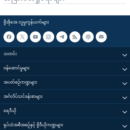
ဗွီအိုအေ လူမှုကွန်ယက်များ
သတင်း
၀န်ဆောင်မှုများ
အပတ်စဉ်ကဏ္ဍများ
အင်္ဂလိပ်သင်ခန်းစာများ
ရေဒီယို
ရုပ်သံအစီအစဉ်နှင့် ဗွီဒီယိုကဏ္ဍများ