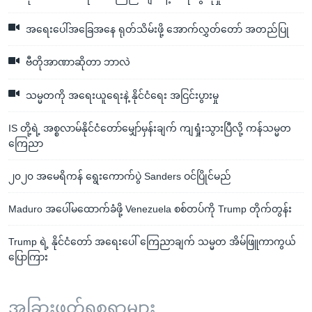
အရေးပေါ်အခြေအနေ ရုတ်သိမ်းဖို့ အောက်လွှတ်တော် အတည်ပြု
ဗီတိုအာဏာဆိုတာ ဘာလဲ
သမ္မတကို အရေးယူရေးနဲ့ နိုင်ငံရေး အငြင်းပွားမှု
IS တို့ရဲ့ အစ္စလာမ်နိုင်ငံတော်မျှော်မှန်းချက် ကျရှုံးသွားပြီလို့ ကန်သမ္မတ
ကြေညာ
၂၀၂၀ အမေရိကန် ရွေးကောက်ပွဲ Sanders ဝင်ပြိုင်မည်
Maduro အပေါ်မထောက်ခံဖို့ Venezuela စစ်တပ်ကို Trump တိုက်တွန်း
Trump ရဲ့ နိုင်ငံတော် အရေးပေါ် ကြေညာချက် သမ္မတ အိမ်ဖြူကာကွယ်
ပြောကြား
အခြားဖတ်ရှုစရာများ