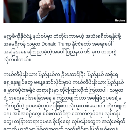
အ
သုတပဒေသာ အင်္ဂလိပ်စာ
ညွန်း
Learning English
စာမျက်နှာ
သို့
ဗွီအိုအေ လူမှုကွန်ယက်များ
ကျော်
မက္ကစီကိုနိုင်ငံနဲ့ နယ်စပ်မှာ တံတိုင်းကာမယ့် အသုံးစရိတ်ရနိုင်ဖို့
ကြည့်
အမေရိကန် သမ္မတ Donald Trump နိုင်ငံတော် အရေးပေါ်
ရန်
အခြေအနေ ကြေညာခဲ့တဲ့အပေါ် ပြည်နယ် ၁၆ ခုက တရားစွဲ
ဘာသာစကားများ
ရှာဖွေ
လိုက်ပါတယ်။
ရန်
နေရာ
ကယ်လီဖိုးနီးယားပြည်နယ်က ဦးဆောင်ပြီး ပြည်နယ် အစိုးရ
သို့
ရှေ့နေချုပ်တွေ မနေ့နှောင်းပိုင်းမှာပဲ ကယ်လီဖိုးနီးယားပြည်နယ်
ကျော်
မြောက်ပိုင်းခရိုင် တရားရုံးမှာ တိုင်ကြားလိုက်ကြတာပါ။ သမ္မတ
ရန်
ရဲ့ အရေးပေါ်အခြေအနေ ကြေညာချက်ဟာ အခြေခံဥပဒေနဲ့ မ
ကိုက်ညီတဲ့ ဥပဒေမဲ့လုပ်ရပ်ဖြစ်သလို၊ မူးယစ်ဆေးဝါး တိုက်ဖျက်
ရေး အစီအစဉ်တွေ၊ စစ်ဖက်ဆိုင်ရာ ဆောက်လုပ်ရေး လုပ်ငန်း
တွေ၊ တခြားတရားဥပဒေ စိုးမိုးရေး လုပ်ငန်းတွေက အသုံးစရိတ်
တွေကို ယူသုံးမှာဖြစ်တဲ့အတွက် သက်ဆိုင်ရာ ပြည်နယ်တွေနဲ့