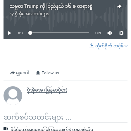
သမ္မတ Trump ကို ပြည်နယ် ၁၆ ခု တရားစွဲ
by
ဗွီအိုအေသတင်းဌာန
No media source currently available
0:00
1:09
တိုက်ရိုက် လင့်ခ်
မျှဝေပါ
Follow us
ဗွီအိုအေ (မြန်မာပိုင်း)
ဆက်စပ်သတင်းများ ...
နိုင်ငံတော်အရေးပေါ်ကြေညာချက်နဲ့ တရားစွဲဆိုမှု