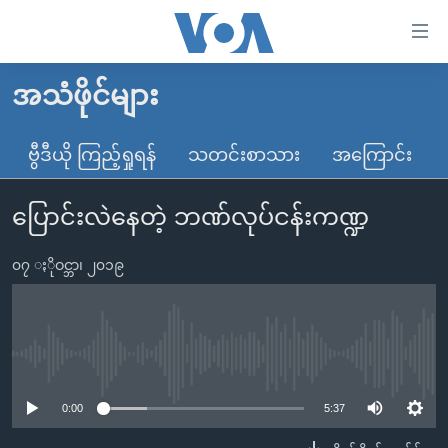
သုံး
ရ
လွယ်ကူ
အသံဖိုင်များ
မူလစာမျက်နှာ
စေ
မြန်မာ
ဗွီဒီယို ကြည့်ရှုရန်
သတင်းစာသား
အကြောင်း
သည့်
ကမ္ဘာ့သတင်းများ
Link
ပြောင်းလဲနေတဲ့ ဘဏ်လုပ်ငန်းကဏ္ဍ
ဗွီဒီယို
နိုင်ငံတကာ
များ
သတင်းလွတ်လပ်ခွင့်
အမေရိကန်
ပင်မ
၀၇ ႏိုဝင္ဘာ၊ ၂၀၁၉
ရပ်ဝန်းတခု လမ်းတခု အလွန်
တရုတ်
အကြောင်းအရာ
သို့
အင်္ဂလိပ်စာလေ့လာမယ်
အစ္စရေး-ပါလက်စတိုင်း
ကျော်
အပတ်စဉ်ကဏ္ဍများ
အမေရိကန်သုံးအီဒီယံ
No media source currently available
ကြည့်
ရေဒီယိုနှင့်ရုပ်သံ အချက်အလက်များ
မကြေးမုံရဲ့ အင်္ဂလိပ်စာ
ရေဒီယို
ရန်
0:00
5:37
ပင်မ
ရေဒီယို/တီဗွီအစီအစဉ်
ရုပ်ရှင်ထဲက အင်္ဂလိပ်စာ
တီဗွီ