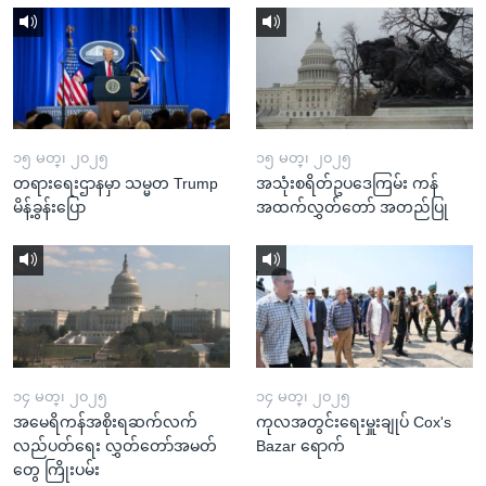
၁၅ မတ္၊ ၂၀၂၅
၁၅ မတ္၊ ၂၀၂၅
တရားရေးဌာနမှာ သမ္မတ Trump
အသုံးစရိတ်ဥပဒေကြမ်း ကန်
မိန့်ခွန်းပြော
အထက်လွှတ်တော် အတည်ပြု
၁၄ မတ္၊ ၂၀၂၅
၁၄ မတ္၊ ၂၀၂၅
အမေရိကန်အစိုးရဆက်လက်
ကုလအတွင်းရေးမှူးချုပ် Cox's
လည်ပတ်ရေး လွှတ်တော်အမတ်
Bazar ရောက်
တွေ ကြိုးပမ်း