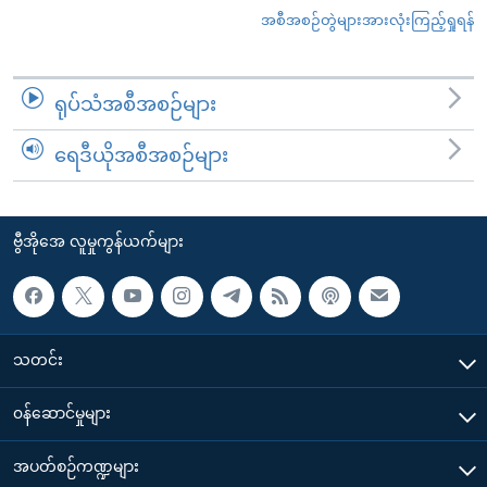
အစီအစဉ်တွဲများအားလုံးကြည့်ရှုရန်
ရုပ်သံအစီအစဉ်များ
ရေဒီယိုအစီအစဉ်များ
ဗွီအိုအေ လူမှုကွန်ယက်များ
သတင်း
၀န်ဆောင်မှုများ
အပတ်စဉ်ကဏ္ဍများ