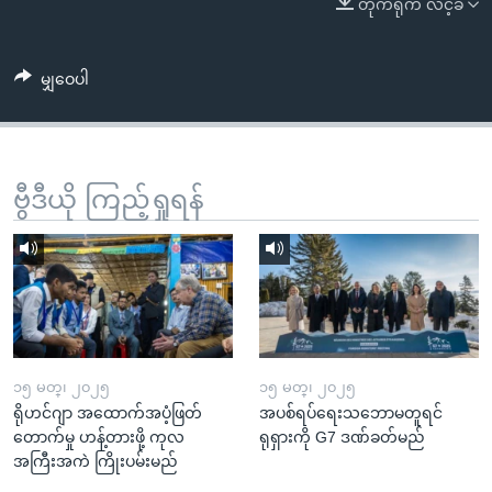
တိုက်ရိုက် လင့်ခ်
အ
သုတပဒေသာ အင်္ဂလိပ်စာ
ညွန်း
Learning English
စာမျက်နှာ
မျှဝေပါ
သို့
ဗွီအိုအေ လူမှုကွန်ယက်များ
ကျော်
ကြည့်
ရန်
ဗွီဒီယို ကြည့်ရှုရန်
ဘာသာစကားများ
ရှာဖွေ
ရန်
နေရာ
သို့
ကျော်
ရန်
၁၅ မတ္၊ ၂၀၂၅
၁၅ မတ္၊ ၂၀၂၅
ရိုဟင်ဂျာ အထောက်အပံ့ဖြတ်
အပစ်ရပ်ရေးသဘောမတူရင်
တောက်မှု ဟန့်တားဖို့ ကုလ
ရုရှားကို G7 ဒဏ်ခတ်မည်
အကြီးအကဲ ကြိုးပမ်းမည်