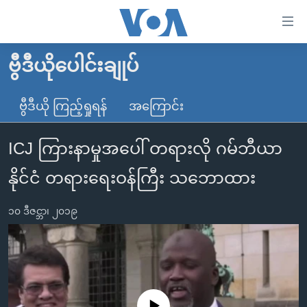
သုံး
ရ
လွယ်ကူ
ဗွီဒီယိုပေါင်းချုပ်
မူလစာမျက်နှာ
စေ
မြန်မာ
ဗွီဒီယို ကြည့်ရှုရန်
အကြောင်း
သည့်
ကမ္ဘာ့သတင်းများ
Link
ICJ ကြားနာမှုအပေါ် တရားလို ဂမ်ဘီယာ
ဗွီဒီယို
နိုင်ငံတကာ
များ
သတင်းလွတ်လပ်ခွင့်
အမေရိကန်
နိုင်ငံ တရားရေးဝန်ကြီး သဘောထား
ပင်မ
ရပ်ဝန်းတခု လမ်းတခု အလွန်
တရုတ်
အကြောင်းအရာ
၁၀ ဒီဇင္ဘာ၊ ၂၀၁၉
သို့
အင်္ဂလိပ်စာလေ့လာမယ်
အစ္စရေး-ပါလက်စတိုင်း
ကျော်
အပတ်စဉ်ကဏ္ဍများ
အမေရိကန်သုံးအီဒီယံ
ကြည့်
ရေဒီယိုနှင့်ရုပ်သံ အချက်အလက်များ
မကြေးမုံရဲ့ အင်္ဂလိပ်စာ
ရေဒီယို
ရန်
ပင်မ
ရေဒီယို/တီဗွီအစီအစဉ်
ရုပ်ရှင်ထဲက အင်္ဂလိပ်စာ
တီဗွီ
No media source currently available