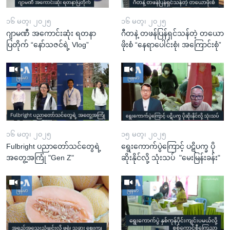
၁၆ မတ္၊ ၂၀၂၅
၁၆ မတ္၊ ၂၀၂၅
ဂျာမဏီ အကောင်းဆုံး ရတနာ
ဂီတနဲ့ တဖန်ပြန်ရှင်သန်တဲ့ တယော
ပြတိုက် “နော်သဇင်ရဲ့ Vlog”
ဖိုးစံ “နေရာပေါင်းစုံ၊ အကြောင်းစုံ”
၁၆ မတ္၊ ၂၀၂၅
၁၅ မတ္၊ ၂၀၂၅
Fulbright ပညာတော်သင်တွေရဲ့
ရွေးကောက်ပွဲကြောင့် ပဋိပက္ခ ပို
အတွေ့အကြုံ "Gen Z"
ဆိုးနိုင်လို့ သုံးသပ် "မေးမြန်းခန်း"