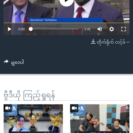
အ
သုတပဒေသာ အင်္ဂလိပ်စာ
ညွန်း
Learning English
စာမျက်နှာ
သို့
ဗွီအိုအေ လူမှုကွန်ယက်များ
0:00
1:41
ကျော်
ကြည့်
တိုက်ရိုက် လင့်ခ်
ရန်
ဘာသာစကားများ
ရှာဖွေ
မျှဝေပါ
ရန်
နေရာ
သို့
ကျော်
ဗွီဒီယို ကြည့်ရှုရန်
ရန်