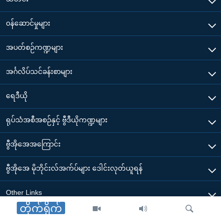
၀န်ဆောင်မှုများ
အပတ်စဉ်ကဏ္ဍများ
အင်္ဂလိပ်သင်ခန်းစာများ
ရေဒီယို
ရုပ်သံအစီအစဉ်နှင့် ဗွီဒီယိုကဏ္ဍများ
ဗွီအိုအေအကြောင်း
ဗွီအိုအေ မိုဘိုင်းလ်အက်ပ်များ ဒေါင်းလုတ်ယူရန်
Other Links
တိုက်ရိုက်