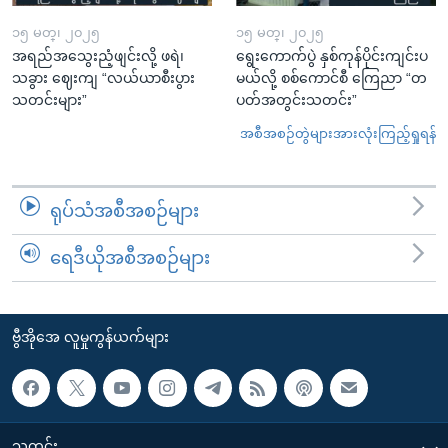
၁၅ မတ္၊ ၂၀၂၅
၁၅ မတ္၊ ၂၀၂၅
အရည်အသွေးညံ့ဖျင်းလို့ ဖရဲ၊
ရွေးကောက်ပွဲ နှစ်ကုန်ပိုင်းကျင်းပ
သခွား ဈေးကျ “လယ်ယာစီးပွား
မယ်လို့ စစ်ကောင်စီ ကြေညာ “တ
သတင်းများ”
ပတ်အတွင်းသတင်း”
အစီအစဉ်တွဲများအားလုံးကြည့်ရှုရန်
ရုပ်သံအစီအစဉ်များ
ရေဒီယိုအစီအစဉ်များ
ဗွီအိုအေ လူမှုကွန်ယက်များ
သတင်း