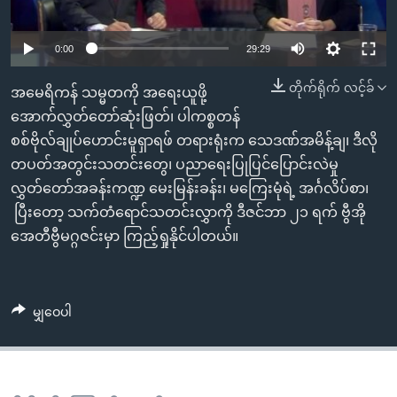
အ
သုတပဒေသာ အင်္ဂလိပ်စာ
ညွန်း
Learning English
0:00
29:29
စာမျက်နှာ
သို့
ဗွီအိုအေ လူမှုကွန်ယက်များ
တိုက်ရိုက် လင့်ခ်
အမေရိကန် သမ္မတကို အရေးယူဖို့
ကျော်
အောက်လွှတ်တော်ဆုံးဖြတ်၊ ပါကစ္စတန်
ကြည့်
စစ်ဗိုလ်ချုပ်ဟောင်းမူရှာရဖ် တရားရုံးက သေဒဏ်အမိန့်ချ၊ ဒီလို
ရန်
ဘာသာစကားများ
တပတ်အတွင်းသတင်းတွေ၊ ပညာရေးပြုပြင်ပြောင်းလဲမှု
ရှာဖွေ
လွှတ်တော်အခန်းကဏ္ဍ မေးမြန်းခန်း၊ မကြေးမုံရဲ့ အင်္ဂလိပ်စာ၊
ရန်
ပြီးတော့ သက်တံရောင်သတင်းလွှာကို ဒီဇင်ဘာ ၂၁ ရက် ဗွီအို
နေရာ
အေတီဗွီမဂ္ဂဇင်းမှာ ကြည့်ရှုနိုင်ပါတယ်။
သို့
ကျော်
ရန်
မျှဝေပါ