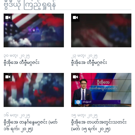
ဗွီဒီယို ကြည့်ရှုရန်
၃၀ မတ္၊ ၂၀၂၅
၂၃ မတ္၊ ၂၀၂၅
ဗွီအိုအေ တီဗွီမဂ္ဂဇင်း
ဗွီအိုအေ တီဗွီမဂ္ဂဇင်း
၁၆ မတ္၊ ၂၀၂၅
၁၅ မတ္၊ ၂၀၂၅
ဗွီအိုအေ တနင်္ဂနွေမဂ္ဂဇင်း (မတ်
ဗွီအိုအေ တပတ်အတွင်းသတင်း
၁၆ ရက်၊ ၂၀၂၅)
(မတ် ၁၅ ရက်၊ ၂၀၂၅)