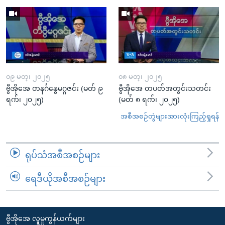
၀၉ မတ္၊ ၂၀၂၅
၀၈ မတ္၊ ၂၀၂၅
ဗွီအိုအေ တနင်္ဂနွေမဂ္ဂဇင်း (မတ် ၉
ဗွီအိုအေ တပတ်အတွင်းသတင်း
ရက်၊ ၂၀၂၅)
(မတ် ၈ ရက်၊ ၂၀၂၅)
အစီအစဉ်တွဲများအားလုံးကြည့်ရှုရန်
ရုပ်သံအစီအစဉ်များ
ရေဒီယိုအစီအစဉ်များ
ဗွီအိုအေ လူမှုကွန်ယက်များ