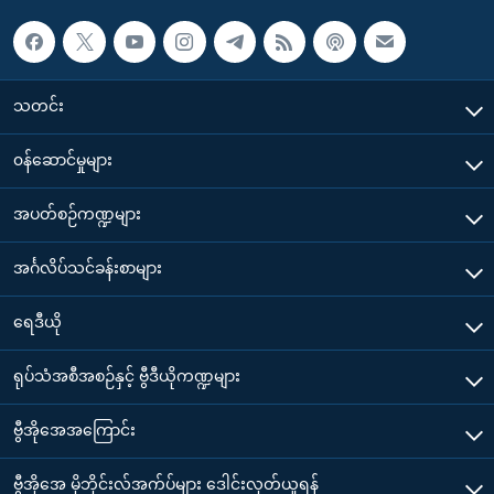
သတင်း
၀န်ဆောင်မှုများ
အပတ်စဉ်ကဏ္ဍများ
အင်္ဂလိပ်သင်ခန်းစာများ
ရေဒီယို
ရုပ်သံအစီအစဉ်နှင့် ဗွီဒီယိုကဏ္ဍများ
ဗွီအိုအေအကြောင်း
ဗွီအိုအေ မိုဘိုင်းလ်အက်ပ်များ ဒေါင်းလုတ်ယူရန်