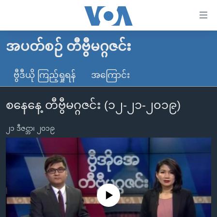
သုံး
ရ
လွယ်ကူ
အပတ်စဉ် တီဗွီမဂ္ဂဇင်း
မူလစာမျက်နှာ
စေ
မြန်မာ
ဗွီဒီယို ကြည့်ရှုရန်
အကြောင်း
သည့်
ကမ္ဘာ့သတင်းများ
Link
စနေနေ့ တီဗွီမဂ္ဂဇင်း (၁၂-၂၁-၂၀၁၉)
ဗွီဒီယို
နိုင်ငံတကာ
များ
သတင်းလွတ်လပ်ခွင့်
အမေရိကန်
ပင်မ
၂၁ ဒီဇင္ဘာ၊ ၂၀၁၉
ရပ်ဝန်းတခု လမ်းတခု အလွန်
တရုတ်
အကြောင်းအရာ
သို့
အင်္ဂလိပ်စာလေ့လာမယ်
အစ္စရေး-ပါလက်စတိုင်း
ကျော်
အပတ်စဉ်ကဏ္ဍများ
အမေရိကန်သုံးအီဒီယံ
ကြည့်
ရေဒီယိုနှင့်ရုပ်သံ အချက်အလက်များ
မကြေးမုံရဲ့ အင်္ဂလိပ်စာ
ရေဒီယို
ရန်
No media source currently available
ပင်မ
ရေဒီယို/တီဗွီအစီအစဉ်
ရုပ်ရှင်ထဲက အင်္ဂလိပ်စာ
တီဗွီ