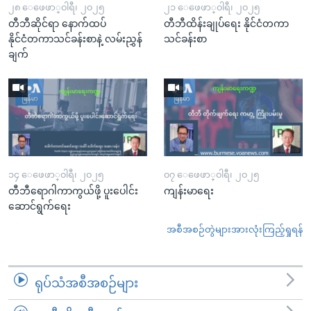
၂၈ ေဖေဖာ္၀ါရီ၊ ၂၀၂၅
၂၁ ေဖေဖာ္၀ါရီ၊ ၂၀၂၅
တီဘီဆိုင်ရာ နောက်ထပ်
တီဘီထိန်းချုပ်ရေး နိုင်ငံတကာ
နိုင်ငံတကာသင်ခန်းစာနဲ့ လမ်းညွှန်
သင်ခန်းစာ
ချက်
၁၄ ေဖေဖာ္၀ါရီ၊ ၂၀၂၅
၀၇ ေဖေဖာ္၀ါရီ၊ ၂၀၂၅
တီဘီရောဂါကာကွယ်ဖို့ ပူးပေါင်း
ကျန်းမာရေး
ဆောင်ရွက်ရေး
အစီအစဉ်တွဲများအားလုံးကြည့်ရှုရန်
ရုပ်သံအစီအစဉ်များ