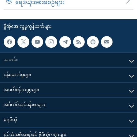
ရေဒီယိုအစီအစဉ်များ
ဗွီအိုအေ လူမှုကွန်ယက်များ
သတင်း
၀န်ဆောင်မှုများ
အပတ်စဉ်ကဏ္ဍများ
အင်္ဂလိပ်သင်ခန်းစာများ
ရေဒီယို
ရုပ်သံအစီအစဉ်နှင့် ဗွီဒီယိုကဏ္ဍများ