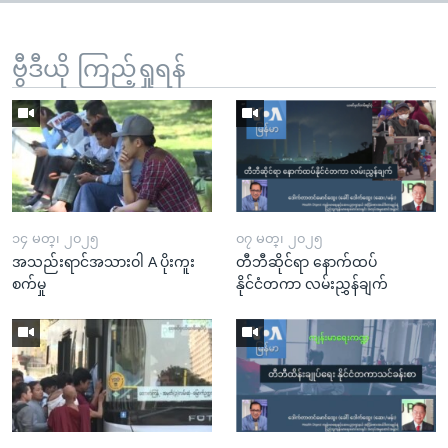
ဗွီဒီယို ကြည့်ရှုရန်
၁၄ မတ္၊ ၂၀၂၅
၀၇ မတ္၊ ၂၀၂၅
အသည်းရာင်အသားဝါ A ပိုးကူး
တီဘီဆိုင်ရာ နောက်ထပ်
စက်မှု
နိုင်ငံတကာ လမ်းညွှန်ချက်