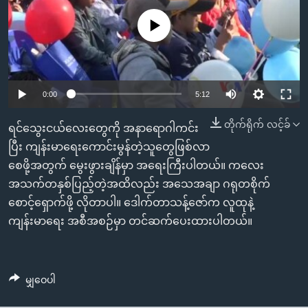
အ
သုတပဒေသာ အင်္ဂလိပ်စာ
ညွန်း
Learning English
No media source currently available
စာမျက်နှာ
သို့
ဗွီအိုအေ လူမှုကွန်ယက်များ
ကျော်
0:00
5:12
ကြည့်
ရန်
တိုက်ရိုက် လင့်ခ်
ဘာသာစကားများ
ရင်သွေးငယ်လေးတွေကို အနာရောဂါကင်း
ရှာဖွေ
ပြီး ကျန်းမာရေးကောင်းမွန်တဲ့သူတွေဖြစ်လာ
ရန်
စေဖို့အတွက် မွေးဖွားချိန်မှာ အရေးကြီးပါတယ်။ ကလေး
နေရာ
အသက်တနှစ်ပြည့်တဲ့အထိလည်း အသေအချာ ဂရုတစိုက်
သို့
စောင့်ရှောက်ဖို့ လိုတာပါ။ ဒေါက်တာသန့်ဇော်က လူထုနဲ့
ကျော်
ကျန်းမာရေး အစီအစဉ်မှာ တင်ဆက်ပေးထားပါတယ်။
ရန်
မျှဝေပါ