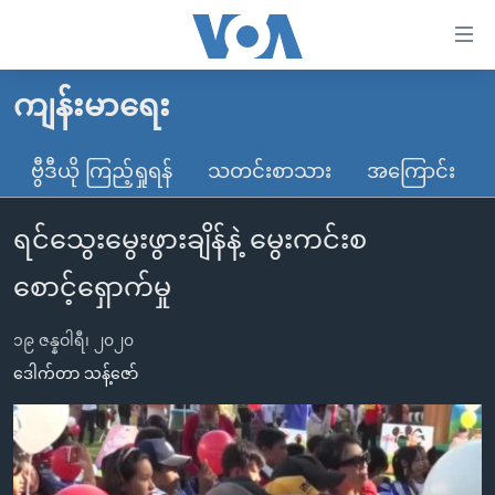
သုံး
ရ
လွယ်ကူ
ကျန်းမာရေး
မူလစာမျက်နှာ
စေ
မြန်မာ
ဗွီဒီယို ကြည့်ရှုရန်
သတင်းစာသား
အကြောင်း
သည့်
ကမ္ဘာ့သတင်းများ
Link
ရင်သွေးမွေးဖွားချိန်နဲ့ မွေးကင်းစ
ဗွီဒီယို
နိုင်ငံတကာ
များ
သတင်းလွတ်လပ်ခွင့်
အမေရိကန်
စောင့်ရှောက်မှု
ပင်မ
ရပ်ဝန်းတခု လမ်းတခု အလွန်
တရုတ်
အကြောင်းအရာ
၁၉ ဇန္နဝါရီ၊ ၂၀၂၀
သို့
အင်္ဂလိပ်စာလေ့လာမယ်
အစ္စရေး-ပါလက်စတိုင်း
ဒေါက်တာ သန့်ဇော်
ကျော်
အပတ်စဉ်ကဏ္ဍများ
အမေရိကန်သုံးအီဒီယံ
ကြည့်
ရေဒီယိုနှင့်ရုပ်သံ အချက်အလက်များ
မကြေးမုံရဲ့ အင်္ဂလိပ်စာ
ရေဒီယို
ရန်
ပင်မ
ရေဒီယို/တီဗွီအစီအစဉ်
ရုပ်ရှင်ထဲက အင်္ဂလိပ်စာ
တီဗွီ