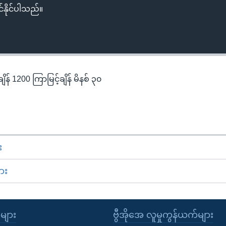
်နိုင်ပါသည်။
န် 1200 ကြာမြင့်ချိန် မိနစ် ၃၀
း
ား
ုများ
ဗွီအိုအေ လူမှုကွန်ယက်များ