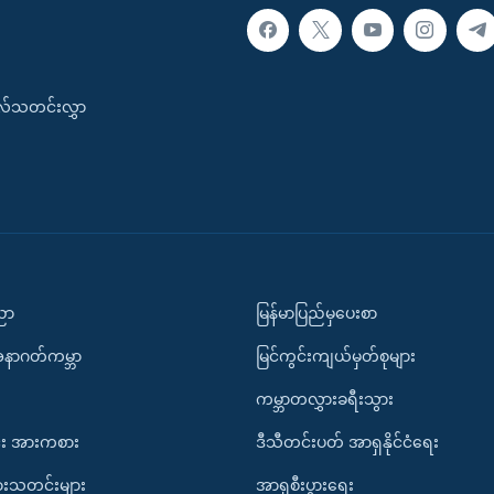
းလ်သတင်းလွှာ
ပညာ
မြန်မာပြည်မှပေးစာ
အနာဂတ်ကမ္ဘာ
မြင်ကွင်းကျယ်မှတ်စုများ
ကမ္ဘာတလွှားခရီးသွား
း အားကစား
ဒီသီတင်းပတ် အာရှနိုင်ငံရေး
ားသတင်းများ
အာရှစီးပွားရေး