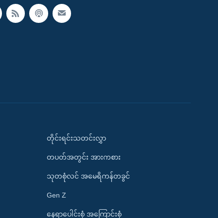
တိုင်းရင်းသတင်းလွှာ
တပတ်အတွင်း အားကစား
သုတစုံလင် အမေရိကန်တခွင်
Gen Z
နေရာပေါင်းစုံ အကြောင်းစုံ