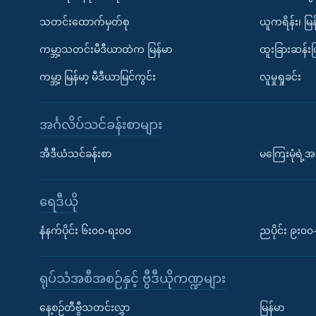
သတင်းထောက်မှတ်စု
ယူကရိန်း၊ မြန
ကမ္ဘာ့သတင်းမီဒီယာထဲက မြန်မာ
ထူးခြားဆန်း
ကမ္ဘာ့ မြန်မာ့ မီဒီယာမြင်ကွင်း
လူမှုရှုခင်း
အင်္ဂလိပ်သင်ခန်းစာများ
အီဒီယံသင်ခန်းစာ
မကြေးမုံရဲ့အင
ရေဒီယို
နံနက်ပိုင်း ၆း၀၀-ရး၀၀
ညပိုင်း ၉း၀
ရုပ်သံအစီအစဉ်နှင့် ဗွီဒီယိုကဏ္ဍများ
နေ့စဉ်တီဗွီသတင်းလွှာ
မြန်မာ