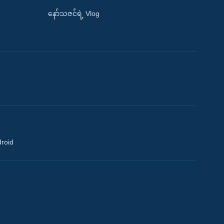
နော်သဇင်ရဲ့ Vlog
droid