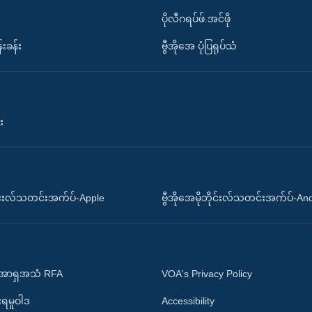
ပိုလီဂရပ်ဖ်.အင်ဖို
်းခန်း
ဗွီအိုအေ ပုံပြရုပ်သံ
း
ိုင်းလ်သတင်းအက်ပ်-Apple
ဗွီအိုအေမိုဘိုင်းလ်သတင်းအက်ပ်-An
 အာရှအသံ RFA
VOA's Privacy Policy
ုးရမူဝါဒ
Accessibility