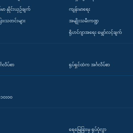
်မာ နှိုင်းယှဉ်ချက်
ကျန်းမာရေး
ပြားသတင်းများ
အမျိုးသမီးကဏ္ဍ
ရိုဟင်ဂျာအရေး မျှော်လင့်ချက်
်္ဂလိပ်စာ
ရုပ်ရှင်ထဲက အင်္ဂလိပ်စာ
၀-၁၀း၀၀
ရေမြေခြားမှ ရုပ်ပုံလွှာ