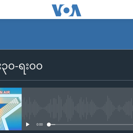
၆း၃၀-ရး၀၀
No media source currently availa
0:00