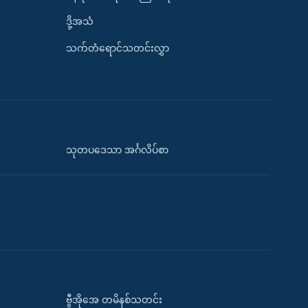
ဒို့အသံ
သက်တံရောင်သတင်းလွှာ
သုတပဒေသာ အင်္ဂလိပ်စာ
ဗွီအိုအေ တမိနစ်သတင်း