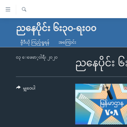
သုံး
ရ
ရှာဖွေ
လွယ်ကူ
မူလစာမျက်နှာ
ညနေပိုင်း ၆း၃၀-ရး၀၀
ရ
စေ
မြန်မာ
လာ
ဗွီဒီယို ကြည့်ရှုရန်
အကြောင်း
သည့်
ဒ်
ကမ္ဘာ့သတင်းများ
Link
ဗွီဒီယို
နိုင်ငံတကာ
၀၃ ေဖေဖာ္၀ါရီ၊ ၂၀၂၀
ညနေပိုင်း 
များ
သတင်းလွတ်လပ်ခွင့်
အမေရိကန်
ပင်မ
ရပ်ဝန်းတခု လမ်းတခု အလွန်
တရုတ်
အကြောင်းအရာ
အင်္ဂလိပ်စာလေ့လာမယ်
အစ္စရေး-ပါလက်စတိုင်း
မျှဝေပါ
သို့
အပတ်စဉ်ကဏ္ဍများ
အမေရိကန်သုံးအီဒီယံ
ကျော်
ကြည့်
ရေဒီယိုနှင့်ရုပ်သံ အချက်အလက်များ
မကြေးမုံရဲ့ အင်္ဂလိပ်စာ
ရေဒီယို
ရန်
ရေဒီယို/တီဗွီအစီအစဉ်
ရုပ်ရှင်ထဲက အင်္ဂလိပ်စာ
တီဗွီ
ပင်မ