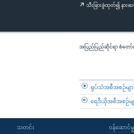
သုတပဒေသာ အင်္ဂလိပ်စာ
အ
သီးခြားခွဲထုတ်၍ နားဆင
ညွန်း
စာမျက်နှာ
သို့
ကျော်
ကြည့်
အပြည်ပြည်ဆိုင်ရာ စံတော်ချိ
ရန်
ရှာဖွေ
ရန်
နေရာ
သို့
ရုပ်သံအစီအစဉ်မျာ
ကျော်
ရန်
ရေဒီယိုအစီအစဉ်မျ
သတင်း
၀န်ဆောင်မှ