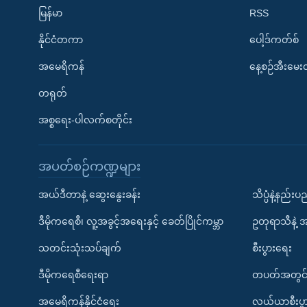
မြန်မာ
RSS
နိုင်ငံတကာ
ပေါ့ဒ်ကတ်စ်
အမေရိကန်
နေ့စဉ်အီးမေ
တရုတ်
အစ္စရေး-ပါလက်စတိုင်း
အပတ်စဉ်ကဏ္ဍများ
အယ်ဒီတာနဲ့ ဆွေးနွေးခန်း
သိပ္ပံနဲ့နည်း
ဒီမိုကရေစီ၊ လူ့အခွင့်အရေးနှင့် ခေတ်ပြိုင်ကမ္ဘာ
ဥတုရာသီနဲ့ 
သတင်းသုံးသပ်ချက်
စီးပွားရေး
ဒီမိုကရေစီရေးရာ
တပတ်အတွင်
အမေရိကန်နိုင်ငံရေး
လယ်ယာစီးပွ