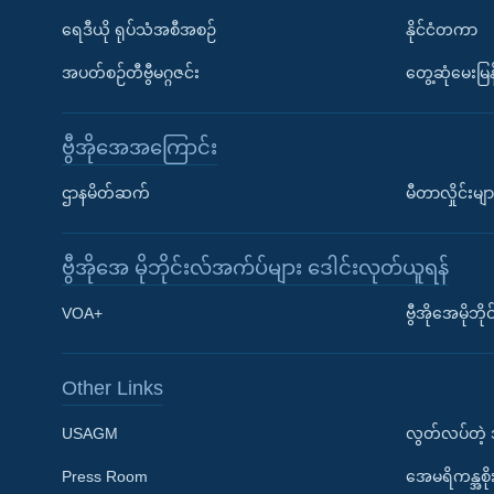
ရေဒီယို ရုပ်သံအစီအစဉ်
နိုင်ငံတကာ
အပတ်စဉ်တီဗွီမဂ္ဂဇင်း
တွေ့ဆုံမေးမြန
ဗွီအိုအေအကြောင်း
ဌာနမိတ်ဆက်
မီတာလှိုင်းမျာ
ဗွီအိုအေ မိုဘိုင်းလ်အက်ပ်များ ဒေါင်းလုတ်ယူရန်
Learning English
VOA+
ဗွီအိုအေမိုဘ
ဗွီအိုအေ လူမှုကွန်ယက်များ
Other Links
USAGM
လွတ်လပ်တဲ့
Press Room
အေမရိကန္အစိ
ဘာသာစကားများ