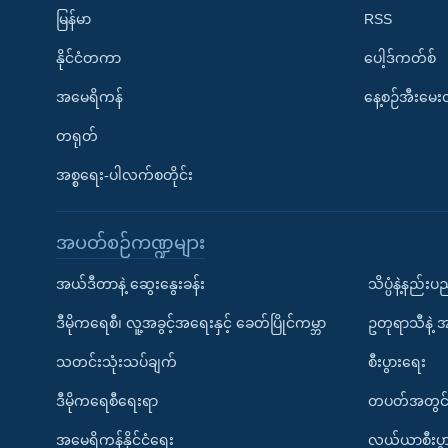
မြန်မာ
RSS
နိုင်ငံတကာ
ပေါ့ဒ်ကတ်စ်
အမေရိကန်
နေ့စဉ်အီးမေ
တရုတ်
အစ္စရေး-ပါလက်စတိုင်း
အပတ်စဉ်ကဏ္ဍများ
အယ်ဒီတာနဲ့ ဆွေးနွေးခန်း
သိပ္ပံနဲ့နည်း
ဒီမိုကရေစီ၊ လူ့အခွင့်အရေးနှင့် ခေတ်ပြိုင်ကမ္ဘာ
ဥတုရာသီနဲ့ 
သတင်းသုံးသပ်ချက်
စီးပွားရေး
ဒီမိုကရေစီရေးရာ
တပတ်အတွင်
အမေရိကန်နိုင်ငံရေး
လယ်ယာစီးပွ