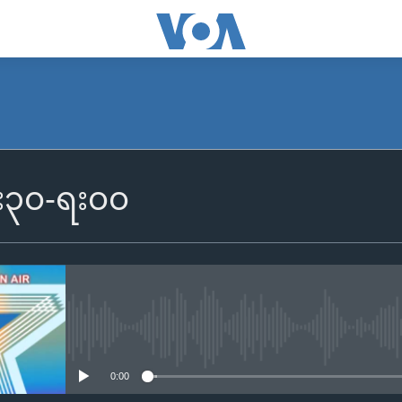
၆း၃၀-ရး၀၀
No media source currently availa
0:00