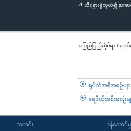
သုတပဒေသာ အင်္ဂလိပ်စာ
အ
သီးခြားခွဲထုတ်၍ နားဆင
ညွန်း
စာမျက်နှာ
သို့
ကျော်
ကြည့်
အပြည်ပြည်ဆိုင်ရာ စံတော်ချိ
ရန်
ရှာဖွေ
ရန်
နေရာ
သို့
ရုပ်သံအစီအစဉ်မျာ
ကျော်
ရန်
ရေဒီယိုအစီအစဉ်မျ
သတင်း
၀န်ဆောင်မှ