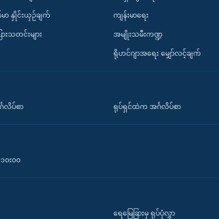
်မာ နှိုင်းယှဉ်ချက်
ကျန်းမာရေး
ပြားသတင်းများ
အမျိုးသမီးကဏ္ဍ
ရိုဟင်ဂျာအရေး မျှော်လင့်ချက်
်္ဂလိပ်စာ
ရုပ်ရှင်ထဲက အင်္ဂလိပ်စာ
၀-၁၀း၀၀
ရေမြေခြားမှ ရုပ်ပုံလွှာ