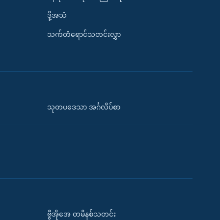
ဒို့အသံ
သက်တံရောင်သတင်းလွှာ
သုတပဒေသာ အင်္ဂလိပ်စာ
ဗွီအိုအေ တမိနစ်သတင်း