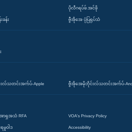
ပိုလီဂရပ်ဖ်.အင်ဖို
်းခန်း
ဗွီအိုအေ ပုံပြရုပ်သံ
း
ိုင်းလ်သတင်းအက်ပ်-Apple
ဗွီအိုအေမိုဘိုင်းလ်သတင်းအက်ပ်-An
 အာရှအသံ RFA
VOA's Privacy Policy
ုးရမူဝါဒ
Accessibility