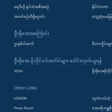
ရေဒီယို ရုပ်သံအစီအစဉ်
နိုင်ငံတကာ
အပတ်စဉ်တီဗွီမဂ္ဂဇင်း
တွေ့ဆုံမေးမြန
ဗွီအိုအေအကြောင်း
ဌာနမိတ်ဆက်
မီတာလှိုင်းမျာ
ဗွီအိုအေ မိုဘိုင်းလ်အက်ပ်များ ဒေါင်းလုတ်ယူရန်
Learning English
VOA+
ဗွီအိုအေမိုဘ
ဗွီအိုအေ လူမှုကွန်ယက်များ
Other Links
USAGM
လွတ်လပ်တဲ့
Press Room
အေမရိကန္အစိ
ဘာသာစကားများ