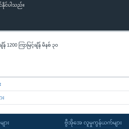
်နိုင်ပါသည်။
န် 1200 ကြာမြင့်ချိန် မိနစ် ၃၀
း
ား
ုများ
ဗွီအိုအေ လူမှုကွန်ယက်များ