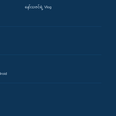
နော်သဇင်ရဲ့ Vlog
droid