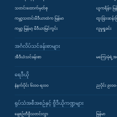
သတင်းထောက်မှတ်စု
ယူကရိန်း၊ မြန
ကမ္ဘာ့သတင်းမီဒီယာထဲက မြန်မာ
ထူးခြားဆန်း
ကမ္ဘာ့ မြန်မာ့ မီဒီယာမြင်ကွင်း
လူမှုရှုခင်း
အင်္ဂလိပ်သင်ခန်းစာများ
အီဒီယံသင်ခန်းစာ
မကြေးမုံရဲ့အင
ရေဒီယို
နံနက်ပိုင်း ၆း၀၀-ရး၀၀
ညပိုင်း ၉း၀
ရုပ်သံအစီအစဉ်နှင့် ဗွီဒီယိုကဏ္ဍများ
နေ့စဉ်တီဗွီသတင်းလွှာ
မြန်မာ