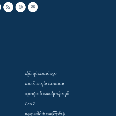
တိုင်းရင်းသတင်းလွှာ
တပတ်အတွင်း အားကစား
သုတစုံလင် အမေရိကန်တခွင်
Gen Z
နေရာပေါင်းစုံ အကြောင်းစုံ