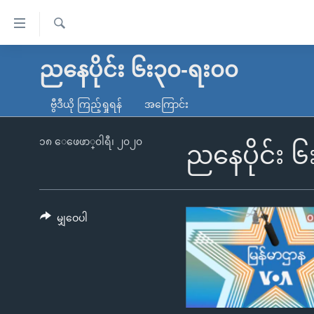
သုံး
ရ
ရှာဖွေ
လွယ်ကူ
မူလစာမျက်နှာ
ညနေပိုင်း ၆း၃၀-ရး၀၀
ရ
စေ
မြန်မာ
လာ
ဗွီဒီယို ကြည့်ရှုရန်
အကြောင်း
သည့်
ဒ်
ကမ္ဘာ့သတင်းများ
Link
ဗွီဒီယို
နိုင်ငံတကာ
၁၈ ေဖေဖာ္၀ါရီ၊ ၂၀၂၀
ညနေပိုင်း 
များ
သတင်းလွတ်လပ်ခွင့်
အမေရိကန်
ပင်မ
ရပ်ဝန်းတခု လမ်းတခု အလွန်
တရုတ်
အကြောင်းအရာ
အင်္ဂလိပ်စာလေ့လာမယ်
အစ္စရေး-ပါလက်စတိုင်း
မျှဝေပါ
သို့
အပတ်စဉ်ကဏ္ဍများ
အမေရိကန်သုံးအီဒီယံ
ကျော်
ကြည့်
ရေဒီယိုနှင့်ရုပ်သံ အချက်အလက်များ
မကြေးမုံရဲ့ အင်္ဂလိပ်စာ
ရေဒီယို
ရန်
ရေဒီယို/တီဗွီအစီအစဉ်
ရုပ်ရှင်ထဲက အင်္ဂလိပ်စာ
တီဗွီ
ပင်မ