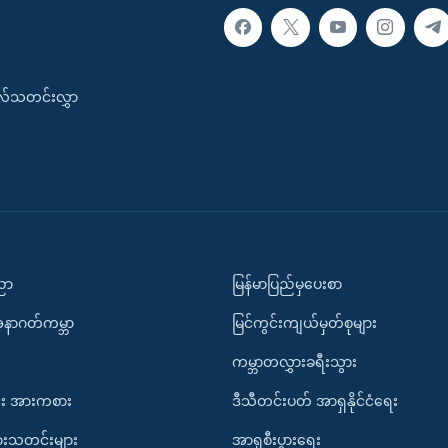
းလ်သတင်းလွှာ
ပညာ
မြန်မာပြည်မှပေးစာ
အနာဂတ်ကမ္ဘာ
မြင်ကွင်းကျယ်မှတ်စုများ
ကမ္ဘာတလွှားခရီးသွား
း အားကစား
ဒီသီတင်းပတ် အာရှနိုင်ငံရေး
ားသတင်းများ
အာရှစီးပွားရေး