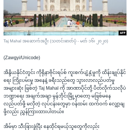
အ
သုတပဒေသာ အင်္ဂလိပ်စာ
ညွန်း
Learning English
စာမျက်နှာ
သို့
ဗွီအိုအေ လူမှုကွန်ယက်များ
ကျော်
ကြည့်
Taj Mahal အဆောက်အဦး (သတင်းဓာတ်ပုံ - မတ် ၁၆၊ ၂၀၂၀)
ရန်
ဘာသာစကားများ
ရှာဖွေ
(Zawgyi/Unicode)
ရန်
နေရာ
အိန္ဒိယနိုင်ငံတွင်း ကိုရိုနာဗိုင်းရပ်စ် ကူးစက်ပျံ့နှံ့မှုကို ထိန်းချုပ်နိုင်
သို့
ရေး ကြိုးပမ်းမှု အနေနဲ့ ခရီးသည်တွေ သွားလာလည်ပတ်မှု
ကျော်
အများဆုံး ဖြစ်တဲ့ Taj Mahal ကို အာဏာပိုင်တို့ ပိတ်လိုက်သလိုပဲ
ရန်
ဘဏ္ဍာရေး အချက်အချာ မွန်ဘိုင်းမြို့မှာတော့ မဖြစ်မနေ
လည်ပတ်ဖို့ မလိုတဲ့ လုပ်ငန်းတွေမှာ ဝန်ထမ်း ထက်ဝက် လျှော့ချ
ဖို့လည်း ညွှန်ကြားထားပါတယ်။
အိမ်မှာ သီးခြားခွဲပြီး နေထိုင်ရမယ့်သူတွေကိုလည်း