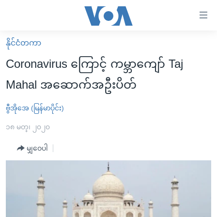
သုံး
ရ
လွယ်ကူ
နိုင်ငံတကာ
မူလစာမျက်နှာ
စေ
Coronavirus ကြောင့် ကမ္ဘာကျော် Taj
မြန်မာ
သည့်
Mahal အဆောက်အဦးပိတ်
ကမ္ဘာ့သတင်းများ
Link
ဗွီဒီယို
နိုင်ငံတကာ
ဗွီအိုအေ (မြန်မာပိုင်း)
များ
သတင်းလွတ်လပ်ခွင့်
အမေရိကန်
၁၈ မတ္၊ ၂၀၂၀
ပင်မ
ရပ်ဝန်းတခု လမ်းတခု အလွန်
တရုတ်
အကြောင်းအရာ
မျှဝေပါ
သို့
အင်္ဂလိပ်စာလေ့လာမယ်
အစ္စရေး-ပါလက်စတိုင်း
ကျော်
အပတ်စဉ်ကဏ္ဍများ
အမေရိကန်သုံးအီဒီယံ
ကြည့်
ရေဒီယိုနှင့်ရုပ်သံ အချက်အလက်များ
မကြေးမုံရဲ့ အင်္ဂလိပ်စာ
ရေဒီယို
ရန်
ပင်မ
ရေဒီယို/တီဗွီအစီအစဉ်
ရုပ်ရှင်ထဲက အင်္ဂလိပ်စာ
တီဗွီ