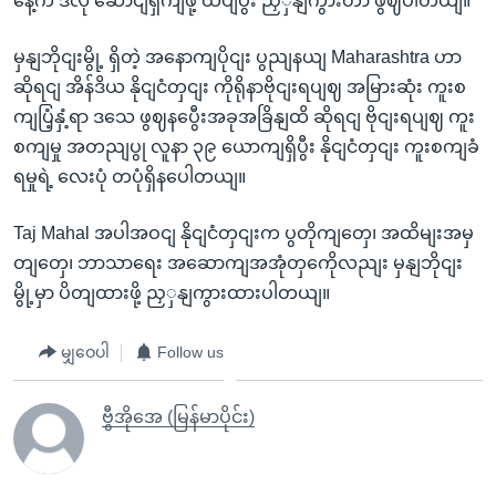
နေ့က ဒီလို ဆောငျရှကျဖို့ ထပျပွီး ညှှနျကွားတာ ဖွဈပါတယျ။
မှနျဘိုငျးမွို့ ရှိတဲ့ အနောကျပိုငျး ပွညျနယျ Maharashtra ဟာ
ဆိုရငျ အိန်ဒိယ နိုငျငံတှငျး ကိုရိုနာဗိုငျးရပျဈ အမြားဆုံး ကူးစ
ကျပြံ့နှံ့ရာ ဒသေ ဖွဈနပွေီးအခုအခြိနျထိ ဆိုရငျ ဗိုငျးရပျဈ ကူး
စကျမှု အတညျပွု လူနာ ၃၉ ယောကျရှိပွီး နိုငျငံတှငျး ကူးစကျခံ
ရမှုရဲ့ လေးပုံ တပုံရှိနပေါတယျ။
Taj Mahal အပါအဝငျ နိုငျငံတှငျးက ပွတိုကျတှေ၊ အထိမျးအမှ
တျတှေ၊ ဘာသာရေး အဆောကျအအုံတှကေိုလညျး မှနျဘိုငျး
မွို့မှာ ပိတျထားဖို့ ညှှနျကွားထားပါတယျ။
မျှဝေပါ
Follow us
ဗွီအိုအေ (မြန်မာပိုင်း)