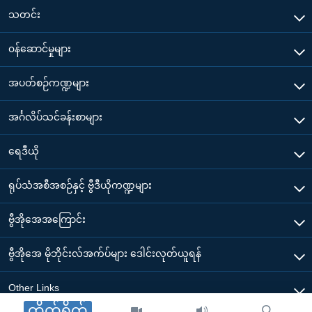
သတင်း
၀န်ဆောင်မှုများ
အပတ်စဉ်ကဏ္ဍများ
အင်္ဂလိပ်သင်ခန်းစာများ
ရေဒီယို
ရုပ်သံအစီအစဉ်နှင့် ဗွီဒီယိုကဏ္ဍများ
ဗွီအိုအေအကြောင်း
ဗွီအိုအေ မိုဘိုင်းလ်အက်ပ်များ ဒေါင်းလုတ်ယူရန်
Other Links
တိုက်ရိုက်