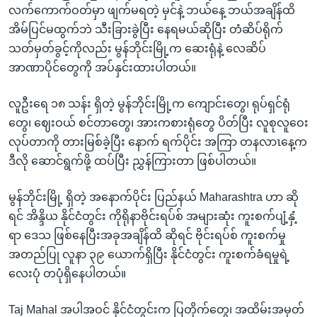
လက်ကောက်ဝတ်မှာ ဖျက်မရတဲ့ မှင်နဲ့ ဘယ်နေ့ ဘယ်အချိန်ထိ
အိမ်ပြင်မထွက်ဘဲ သီးခြားခွဲပြီး နေရမယ်ဆိုပြီး တံဆိပ်ရိုက်
သတ်မှတ်ခွင့်ကိုလည်း မွန်ဘိုင်းမြို့က ဆေးရုံနဲ့ လေဆိပ်
အာဏာပိုင်တွေကို အပ်နှင်းထားပါတယ်။
လူဦးရေ ၁၈ သန်း ရှိတဲ့ မွန်ဘိုင်းမြို့က ကျောင်းတွေ၊ ရုပ်ရှင်ရုံ
တွေ၊ ဈေးဝယ် စင်တာတွေ၊ အားကစားရုံတွေ ပိတ်ပြီး လူစုလူဝေး
လုပ်တာကို တားမြစ်ခဲ့ပြီး နောက် ရက်ပိုင်း အကြာ တနလာၤနေ့က
ဒီလို ဆောင်ရွက်ဖို့ ထပ်ပြီး ညွှန်ကြားတာ ဖြစ်ပါတယ်။
မွန်ဘိုင်းမြို့ ရှိတဲ့ အနောက်ပိုင်း ပြည်နယ် Maharashtra ဟာ ဆို
ရင် အိန္ဒိယ နိုင်ငံတွင်း ကိုရိုနာဗိုင်းရပ်စ် အများဆုံး ကူးစက်ပျံ့နှံ့
ရာ ဒေသ ဖြစ်နေပြီးအခုအချိန်ထိ ဆိုရင် ဗိုင်းရပ်စ် ကူးစက်မှု
အတည်ပြု လူနာ ၃၉ ယောက်ရှိပြီး နိုင်ငံတွင်း ကူးစက်ခံရမှုရဲ့
လေးပုံ တပုံရှိနေပါတယ်။
Taj Mahal အပါအဝင် နိုင်ငံတွင်းက ပြတိုက်တွေ၊ အထိမ်းအမှတ်