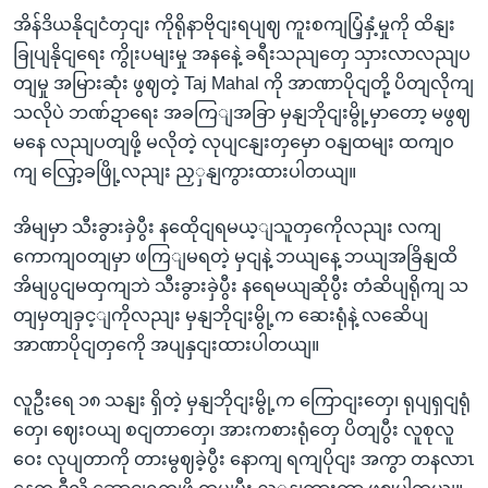
အိန်ဒိယနိုငျငံတှငျး ကိုရိုနာဗိုငျးရပျဈ ကူးစကျပြံ့နှံ့မှုကို ထိနျး
ခြုပျနိုငျရေး ကွိုးပမျးမှု အနနေဲ့ ခရီးသညျတှေ သှားလာလညျပ
တျမှု အမြားဆုံး ဖွဈတဲ့ Taj Mahal ကို အာဏာပိုငျတို့ ပိတျလိုကျ
သလိုပဲ ဘဏ်ဍာရေး အခကြျအခြာ မှနျဘိုငျးမွို့မှာတော့ မဖွဈ
မနေ လညျပတျဖို့ မလိုတဲ့ လုပျငနျးတှမှော ဝနျထမျး ထကျဝ
ကျ လြှော့ခဖြို့လညျး ညှှနျကွားထားပါတယျ။
အိမျမှာ သီးခွားခှဲပွီး နထေိုငျရမယ့ျသူတှကေိုလညျး လကျ
ကောကျဝတျမှာ ဖကြျမရတဲ့ မှငျနဲ့ ဘယျနေ့ ဘယျအခြိနျထိ
အိမျပွငျမထှကျဘဲ သီးခွားခှဲပွီး နရေမယျဆိုပွီး တံဆိပျရိုကျ သ
တျမှတျခှင့ျကိုလညျး မှနျဘိုငျးမွို့က ဆေးရုံနဲ့ လဆေိပျ
အာဏာပိုငျတှကေို အပျနှငျးထားပါတယျ။
လူဦးရေ ၁၈ သနျး ရှိတဲ့ မှနျဘိုငျးမွို့က ကြောငျးတှေ၊ ရုပျရှငျရုံ
တှေ၊ ဈေးဝယျ စငျတာတှေ၊ အားကစားရုံတှေ ပိတျပွီး လူစုလူ
ဝေး လုပျတာကို တားမွဈခဲ့ပွီး နောကျ ရကျပိုငျး အကွာ တနလာၤ