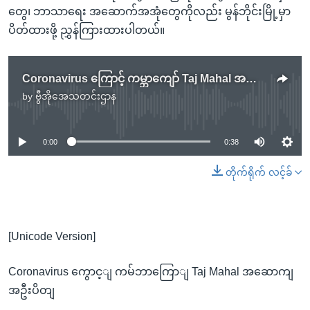
တွေ၊ ဘာသာရေး အဆောက်အအုံတွေကိုလည်း မွန်ဘိုင်းမြို့မှာ
ပိတ်ထားဖို့ ညွှန်ကြားထားပါတယ်။
Coronavirus ကြောင့် ကမ္ဘာကျော် Taj Mahal အဆောက်အဦးပိတ်
by
ဗွီအိုအေသတင်းဌာန
No media source currently available
0:00
0:38
တိုက်ရိုက် လင့်ခ်
[Unicode Version]
Coronavirus ကွောင့ျ ကမ်ဘာကြောျ Taj Mahal အဆောကျ
အဦးပိတျ