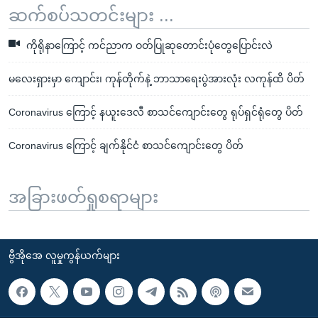
ဆက်စပ်သတင်းများ ...
ကိုရိုနာကြောင့် ကင်ညာက ဝတ်ပြုဆုတောင်းပုံတွေပြောင်းလဲ
မလေးရှားမှာ ကျောင်း၊ ကုန်တိုက်နဲ့ ဘာသာရေးပွဲအားလုံး လကုန်ထိ ပိတ်
Coronavirus ကြောင့် နယူးဒေလီ စာသင်ကျောင်းတွေ ရုပ်ရှင်ရုံတွေ ပိတ်
Coronavirus ကြောင့် ချက်နိုင်ငံ စာသင်ကျောင်းတွေ ပိတ်
အခြားဖတ်ရှုစရာများ
ဗွီအိုအေ လူမှုကွန်ယက်များ