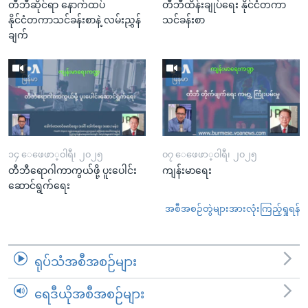
တီဘီဆိုင်ရာ နောက်ထပ်
တီဘီထိန်းချုပ်ရေး နိုင်ငံတကာ
နိုင်ငံတကာသင်ခန်းစာနဲ့ လမ်းညွှန်
သင်ခန်းစာ
ချက်
၁၄ ေဖေဖာ္၀ါရီ၊ ၂၀၂၅
၀၇ ေဖေဖာ္၀ါရီ၊ ၂၀၂၅
တီဘီရောဂါကာကွယ်ဖို့ ပူးပေါင်း
ကျန်းမာရေး
ဆောင်ရွက်ရေး
အစီအစဉ်တွဲများအားလုံးကြည့်ရှုရန်
ရုပ်သံအစီအစဉ်များ
ရေဒီယိုအစီအစဉ်များ