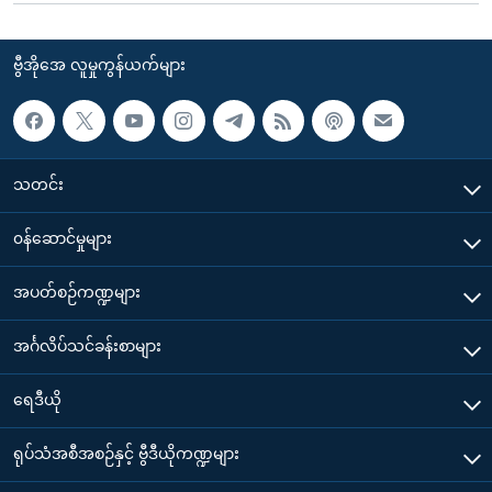
ဗွီအိုအေ လူမှုကွန်ယက်များ
သတင်း
၀န်ဆောင်မှုများ
အပတ်စဉ်ကဏ္ဍများ
အင်္ဂလိပ်သင်ခန်းစာများ
ရေဒီယို
ရုပ်သံအစီအစဉ်နှင့် ဗွီဒီယိုကဏ္ဍများ