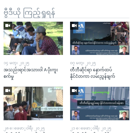
ဗွီဒီယို ကြည့်ရှုရန်
၁၄ မတ္၊ ၂၀၂၅
၀၇ မတ္၊ ၂၀၂၅
အသည်းရာင်အသားဝါ A ပိုးကူး
တီဘီဆိုင်ရာ နောက်ထပ်
စက်မှု
နိုင်ငံတကာ လမ်းညွှန်ချက်
၂၈ ေဖေဖာ္၀ါရီ၊ ၂၀၂၅
၂၁ ေဖေဖာ္၀ါရီ၊ ၂၀၂၅