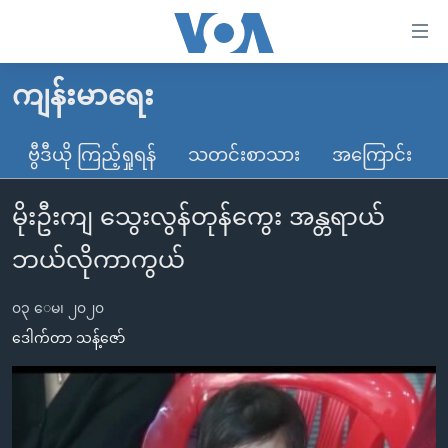
သုံး
ရ
လွယ်ကူ
ကျန်းမာရေး
မူလစာမျက်နှာ
စေ
မြန်မာ
ဗွီဒီယို ကြည့်ရှုရန်
သတင်းစာသား
အကြောင်း
သည့်
ကမ္ဘာ့သတင်းများ
Link
မိုးဦးကျ သွေးလွန်တုန်ကွေး အန္တရာယ်
ဗွီဒီယို
နိုင်ငံတကာ
များ
သတင်းလွတ်လပ်ခွင့်
အမေရိကန်
ဘယ်လိုကာကွယ်
ပင်မ
ရပ်ဝန်းတခု လမ်းတခု အလွန်
တရုတ်
အကြောင်းအရာ
၀၃ ေမ၊ ၂၀၂၀
သို့
အင်္ဂလိပ်စာလေ့လာမယ်
အစ္စရေး-ပါလက်စတိုင်း
ဒေါက်တာ သန့်ဇော်
ကျော်
အပတ်စဉ်ကဏ္ဍများ
အမေရိကန်သုံးအီဒီယံ
ကြည့်
ရေဒီယိုနှင့်ရုပ်သံ အချက်အလက်များ
မကြေးမုံရဲ့ အင်္ဂလိပ်စာ
ရေဒီယို
ရန်
ပင်မ
ရေဒီယို/တီဗွီအစီအစဉ်
ရုပ်ရှင်ထဲက အင်္ဂလိပ်စာ
တီဗွီ