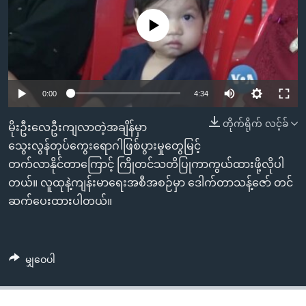
အ
သုတပဒေသာ အင်္ဂလိပ်စာ
ညွန်း
Learning English
No media source currently available
စာမျက်နှာ
သို့
ဗွီအိုအေ လူမှုကွန်ယက်များ
ကျော်
0:00
4:34
ကြည့်
ရန်
တိုက်ရိုက် လင့်ခ်
ဘာသာစကားများ
မိုးဦးလေဦးကျလာတဲ့အချိန်မှာ
ရှာဖွေ
သွေးလွန်တုပ်ကွေးရောဂါဖြစ်ပွားမှုတွေမြင့်
ရန်
တက်လာနိုင်တာကြောင့် ကြိုတင်သတိပြုကာကွယ်ထားဖို့လိုပါ
နေရာ
တယ်။ လူထုနဲ့ကျန်းမာရေးအစီအစဉ်မှာ ဒေါက်တာသန့်ဇော် တင်
သို့
ဆက်ပေးထားပါတယ်။
ကျော်
ရန်
မျှဝေပါ