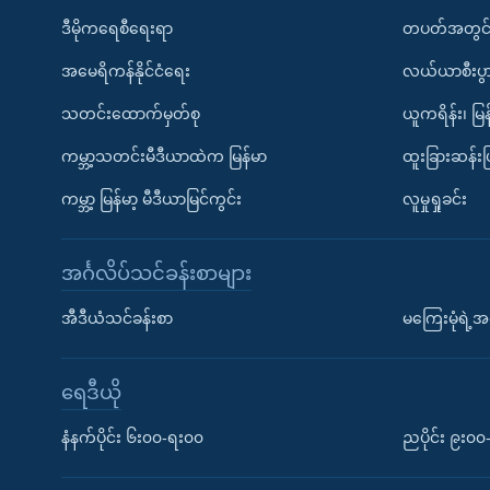
ဒီမိုကရေစီရေးရာ
တပတ်အတွင်
အမေရိကန်နိုင်ငံရေး
လယ်ယာစီးပွ
သတင်းထောက်မှတ်စု
ယူကရိန်း၊ မြန
ကမ္ဘာ့သတင်းမီဒီယာထဲက မြန်မာ
ထူးခြားဆန်း
ကမ္ဘာ့ မြန်မာ့ မီဒီယာမြင်ကွင်း
လူမှုရှုခင်း
အင်္ဂလိပ်သင်ခန်းစာများ
အီဒီယံသင်ခန်းစာ
မကြေးမုံရဲ့အင
ရေဒီယို
နံနက်ပိုင်း ၆း၀၀-ရး၀၀
ညပိုင်း ၉း၀