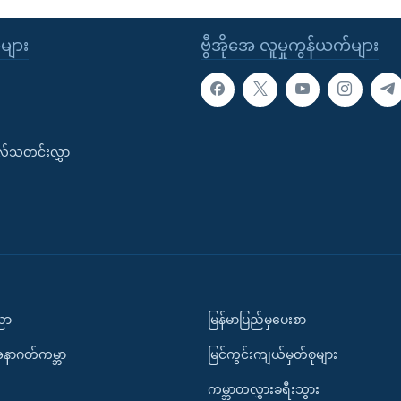
ုများ
ဗွီအိုအေ လူမှုကွန်ယက်များ
းလ်သတင်းလွှာ
ပညာ
မြန်မာပြည်မှပေးစာ
အနာဂတ်ကမ္ဘာ
မြင်ကွင်းကျယ်မှတ်စုများ
ကမ္ဘာတလွှားခရီးသွား