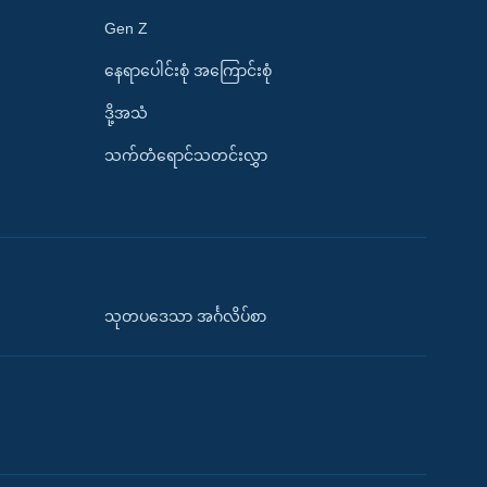
Gen Z
နေရာပေါင်းစုံ အကြောင်းစုံ
ဒို့အသံ
သက်တံရောင်သတင်းလွှာ
သုတပဒေသာ အင်္ဂလိပ်စာ