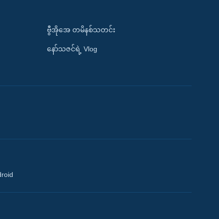
ဗွီအိုအေ တမိနစ်သတင်း
နော်သဇင်ရဲ့ Vlog
droid