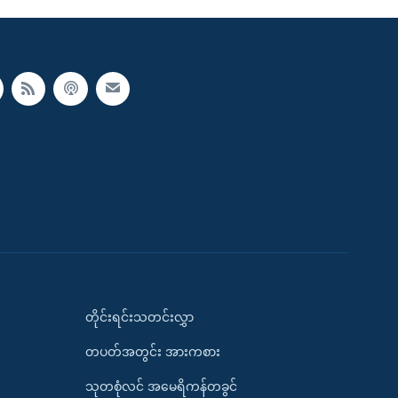
တိုင်းရင်းသတင်းလွှာ
တပတ်အတွင်း အားကစား
သုတစုံလင် အမေရိကန်တခွင်