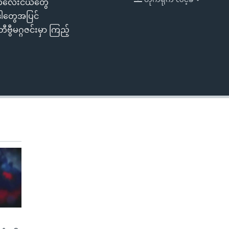
်၊ ကလေးငယ်တွေ
EMBED
ဒါတွေအပြင်
ဗွီမဂ္ဂဇင်းမှာ ကြည့်