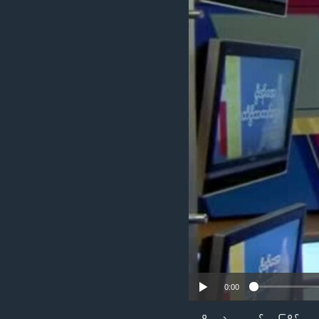
သုတပဒေသာ အင်္ဂလိပ်စာ
အ
ညွန်း
စာမျက်နှာ
သို့
ကျော်
ကြည့်
ရန်
ရှာဖွေ
ရန်
နေရာ
သို့
ကျော်
ရန်
0:00