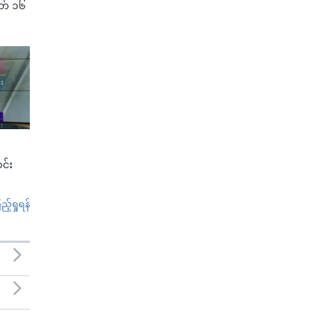
(မတ် ၁၆
င်း
်ရှုရန်