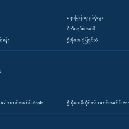
ရေမြေခြားမှ ရုပ်ပုံလွှာ
ပိုလီဂရပ်ဖ်.အင်ဖို
်းခန်း
ဗွီအိုအေ ပုံပြရုပ်သံ
း
ိုင်းလ်သတင်းအက်ပ်-Apple
ဗွီအိုအေမိုဘိုင်းလ်သတင်းအက်ပ်-An