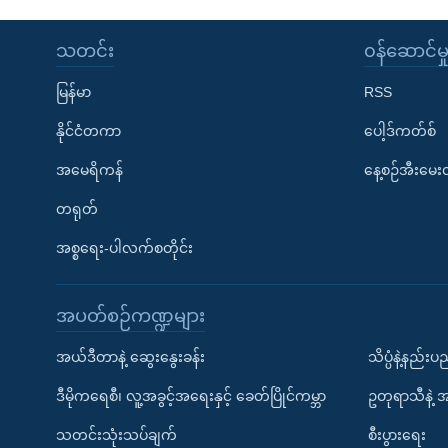
သတင်း
၀န်ဆောင်မှ
မြန်မာ
RSS
နိုင်ငံတကာ
ပေါ့ဒ်ကတ်စ်
အမေရိကန်
နေ့စဉ်အီးမေ
တရုတ်
အစ္စရေး-ပါလက်စတိုင်း
အပတ်စဉ်ကဏ္ဍများ
အယ်ဒီတာနဲ့ ဆွေးနွေးခန်း
သိပ္ပံနဲ့နည်း
ဒီမိုကရေစီ၊ လူ့အခွင့်အရေးနှင့် ခေတ်ပြိုင်ကမ္ဘာ
ဥတုရာသီနဲ့ 
သတင်းသုံးသပ်ချက်
စီးပွားရေး