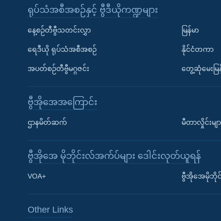
ရုပ်သံအစီအစဉ်နှင့် ဗွီဒီယိုကဏ္ဍများ
နေ့စဉ်တီဗွီသတင်းလွှာ
မြန်မာ
ရေဒီယို ရုပ်သံအစီအစဉ်
နိုင်ငံတကာ
အပတ်စဉ်တီဗွီမဂ္ဂဇင်း
တွေ့ဆုံမေးမြန
ဗွီအိုအေအကြောင်း
ဌာနမိတ်ဆက်
မီတာလှိုင်းမျာ
ဗွီအိုအေ မိုဘိုင်းလ်အက်ပ်များ ဒေါင်းလုတ်ယူရန်
Learning English
VOA+
ဗွီအိုအေမိုဘ
ဗွီအိုအေ လူမှုကွန်ယက်များ
Other Links