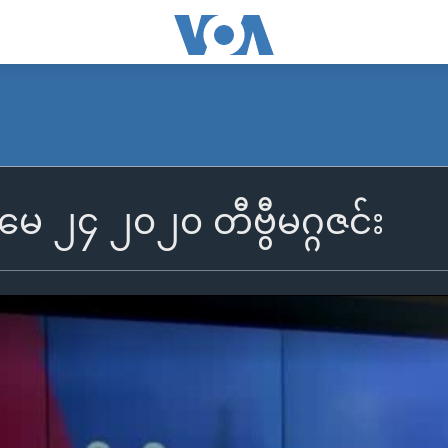
့ မေ ၂၄ ၂၀၂၀ တီဗွီမဂ္ဂဇင်း