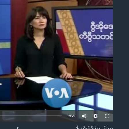
ble
29:29
တိုက်ရိုက် လင့်ခ်