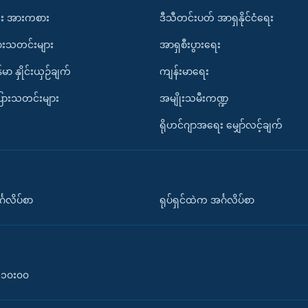
း အားကစား
ဒီသီတင်းပတ် အာရှနိုင်ငံရေး
ားသတင်းများ
အာရှစီးပွားရေး
်မာ နှိုင်းယှဉ်ချက်
ကျန်းမာရေး
ပြားသတင်းများ
အမျိုးသမီးကဏ္ဍ
ရိုဟင်ဂျာအရေး မျှော်လင့်ချက်
်္ဂလိပ်စာ
ရုပ်ရှင်ထဲက အင်္ဂလိပ်စာ
၀-၁၀း၀၀