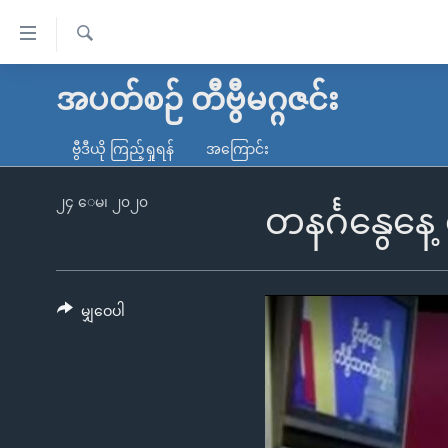
သုံး
ရ
ရှာဖွေ
လွယ်ကူ
မူလစာမျက်နှာ
အပတ်စဉ် တီဗွီမဂ္ဂဇင်း
ရ
စေ
မြန်မာ
လာ
ဗွီဒီယို ကြည့်ရှုရန်
အကြောင်း
သည့်
ဒ်
ကမ္ဘာ့သတင်းများ
Link
ဗွီဒီယို
နိုင်ငံတကာ
၂၄ ေမ၊ ၂၀၂၀
တနင်္ဂနွေနေ
များ
သတင်းလွတ်လပ်ခွင့်
အမေရိကန်
ပင်မ
ရပ်ဝန်းတခု လမ်းတခု အလွန်
တရုတ်
အကြောင်းအရာ
အင်္ဂလိပ်စာလေ့လာမယ်
အစ္စရေး-ပါလက်စတိုင်း
မျှဝေပါ
သို့
အပတ်စဉ်ကဏ္ဍများ
အမေရိကန်သုံးအီဒီယံ
ကျော်
ကြည့်
ရေဒီယိုနှင့်ရုပ်သံ အချက်အလက်များ
မကြေးမုံရဲ့ အင်္ဂလိပ်စာ
ရေဒီယို
ရန်
ရေဒီယို/တီဗွီအစီအစဉ်
ရုပ်ရှင်ထဲက အင်္ဂလိပ်စာ
တီဗွီ
ပင်မ