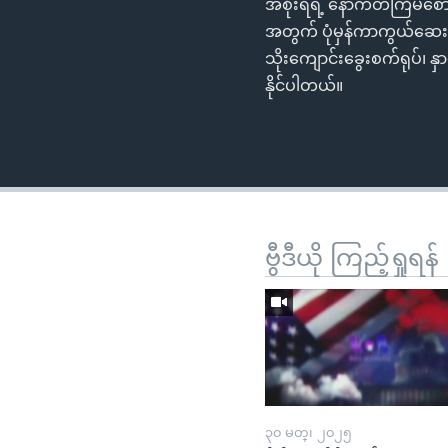
အစိုးရရဲ့ နောက်တကြိမ်စော
အတွက် ပုံမှန်ကာကွယ်ဆေ
သိုးကျောင်းခွေးစက်ရုပ်၊ န
နိုင်ပါတယ်။
ဗွီဒီယို ကြည့်ရှုရန်
၃၀ မတ္၊ ၂၀၂၅