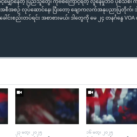
င့်မျှော်နေတဲ့ ပြည်သူတွေ၊ ကိုဗစ်ကြောင့်ရတဲ့ လူနေမှုဘဝ ပုံစံသစ
းအစီအစဉ် လုပ်ဆောင်နေ၊ ပြီးတော့ ချောကလက်အနုပညာပြတိုက်၊ 
ှာခေါင်းစည်းတပ်ရင်း အစာစားမယ်၊ ဒါတွေကို မေ ၂၄ တနင်္ဂနွေ VOA တီ
၂၃ မတ္၊ ၂၀၂၅
၁၆ မတ္၊ ၂၀၂၅