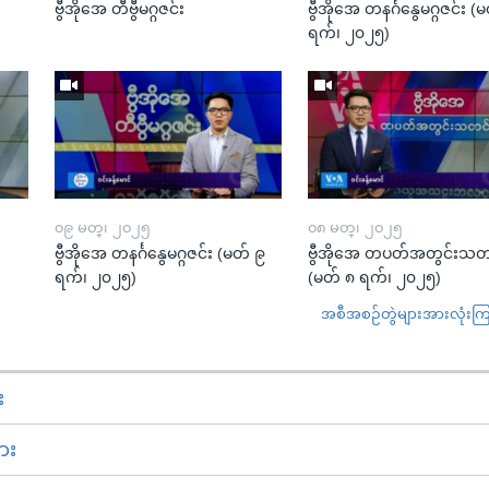
ဗွီအိုအေ တီဗွီမဂ္ဂဇင်း
ဗွီအိုအေ တနင်္ဂနွေမဂ္ဂဇင်း 
ရက်၊ ၂၀၂၅)
၀၉ မတ္၊ ၂၀၂၅
၀၈ မတ္၊ ၂၀၂၅
း
ဗွီအိုအေ တနင်္ဂနွေမဂ္ဂဇင်း (မတ် ၉
ဗွီအိုအေ တပတ်အတွင်းသတ
ရက်၊ ၂၀၂၅)
(မတ် ၈ ရက်၊ ၂၀၂၅)
အစီအစဉ်တွဲများအားလုံးကြည့
း
ား