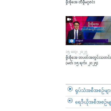
ဗွီအိုအေ တီဗွီမဂ္ဂဇင်း
၁၅ မတ္၊ ၂၀၂၅
ဗွီအိုအေ တပတ်အတွင်းသတင်
(မတ် ၁၅ ရက်၊ ၂၀၂၅)
ရုပ်သံအစီအစဉ်မျာ
ရေဒီယိုအစီအစဉ်မျ