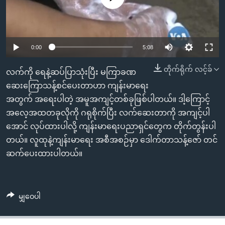
အ
သုတပဒေသာ အင်္ဂလိပ်စာ
ညွန်း
Learning English
စာမျက်နှာ
သို့
ဗွီအိုအေ လူမှုကွန်ယက်များ
0:00
5:08
ကျော်
တိုက်ရိုက် လင့်ခ်
ကြည့်
လက်ကို ရေနဲ့ဆပ်ပြာသုံးပြီး မကြာခဏ
ရန်
ဆေးကြောသန့်စင်ပေးတာဟာ ကျန်းမာရေး
ဘာသာစကားများ
ရှာဖွေ
အတွက် အရေးပါတဲ့ အမူအကျင့်တစ်ခုဖြစ်ပါတယ်။ ဒါ့ကြောင့်
ရန်
အလေ့အထတခုလိုကို ဂရုစိုက်ပြီး လက်ဆေးတာကို အကျင့်ပါ
နေရာ
အောင် လုပ်ထားပါလို့ ကျန်းမာရေးပညာရှင်တွေက တိုက်တွန်းပါ
သို့
တယ်။ လူထုနဲ့ကျန်းမာရေး အစီအစဉ်မှာ ဒေါက်တာသန့်ဇော် တင်
ကျော်
ဆက်ပေးထားပါတယ်။
ရန်
မျှဝေပါ