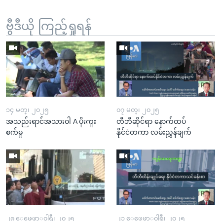
ဗွီဒီယို ကြည့်ရှုရန်
၁၄ မတ္၊ ၂၀၂၅
၀၇ မတ္၊ ၂၀၂၅
အသည်းရာင်အသားဝါ A ပိုးကူး
တီဘီဆိုင်ရာ နောက်ထပ်
စက်မှု
နိုင်ငံတကာ လမ်းညွှန်ချက်
၂၈ ေဖေဖာ္၀ါရီ၊ ၂၀၂၅
၂၁ ေဖေဖာ္၀ါရီ၊ ၂၀၂၅