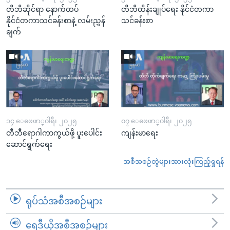
တီဘီဆိုင်ရာ နောက်ထပ်
တီဘီထိန်းချုပ်ရေး နိုင်ငံတကာ
နိုင်ငံတကာသင်ခန်းစာနဲ့ လမ်းညွှန်
သင်ခန်းစာ
ချက်
၁၄ ေဖေဖာ္၀ါရီ၊ ၂၀၂၅
၀၇ ေဖေဖာ္၀ါရီ၊ ၂၀၂၅
တီဘီရောဂါကာကွယ်ဖို့ ပူးပေါင်း
ကျန်းမာရေး
ဆောင်ရွက်ရေး
အစီအစဉ်တွဲများအားလုံးကြည့်ရှုရန်
ရုပ်သံအစီအစဉ်များ
ရေဒီယိုအစီအစဉ်များ