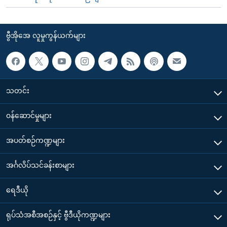
ဗွီအိုအေ လူမှုကွန်ယက်များ
သတင်း
၀န်ဆောင်မှုများ
အပတ်စဉ်ကဏ္ဍများ
အင်္ဂလိပ်သင်ခန်းစာများ
ရေဒီယို
ရုပ်သံအစီအစဉ်နှင့် ဗွီဒီယိုကဏ္ဍများ