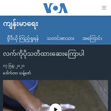
သုံး
ရ
လွယ်ကူ
ကျန်းမာရေး
မူလစာမျက်နှာ
စေ
မြန်မာ
ဗွီဒီယို ကြည့်ရှုရန်
သတင်းစာသား
အကြောင်း
သည့်
ကမ္ဘာ့သတင်းများ
Link
လက်ကိုပိုသတိထားဆေးကြောပါ
ဗွီဒီယို
နိုင်ငံတကာ
များ
သတင်းလွတ်လပ်ခွင့်
အမေရိကန်
ပင်မ
၀၇ ဇြန္၊ ၂၀၂၀
ရပ်ဝန်းတခု လမ်းတခု အလွန်
တရုတ်
အကြောင်းအရာ
ဒေါက်တာ သန့်ဇော်
သို့
အင်္ဂလိပ်စာလေ့လာမယ်
အစ္စရေး-ပါလက်စတိုင်း
ကျော်
အပတ်စဉ်ကဏ္ဍများ
အမေရိကန်သုံးအီဒီယံ
ကြည့်
ရေဒီယိုနှင့်ရုပ်သံ အချက်အလက်များ
မကြေးမုံရဲ့ အင်္ဂလိပ်စာ
ရေဒီယို
ရန်
ပင်မ
ရေဒီယို/တီဗွီအစီအစဉ်
ရုပ်ရှင်ထဲက အင်္ဂလိပ်စာ
တီဗွီ
No media source currently available