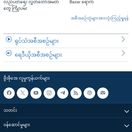
လည်ပတ်ရေး လွှတ်တော်အမတ်
Bazar ရောက်
တွေ ကြိုးပမ်း
အစီအစဉ်တွဲများအားလုံးကြည့်ရှုရန်
ရုပ်သံအစီအစဉ်များ
ရေဒီယိုအစီအစဉ်များ
ဗွီအိုအေ လူမှုကွန်ယက်များ
သတင်း
၀န်ဆောင်မှုများ