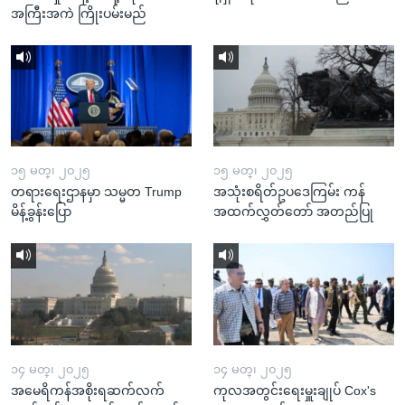
အကြီးအကဲ ကြိုးပမ်းမည်
၁၅ မတ္၊ ၂၀၂၅
၁၅ မတ္၊ ၂၀၂၅
တရားရေးဌာနမှာ သမ္မတ Trump
အသုံးစရိတ်ဥပဒေကြမ်း ကန်
မိန့်ခွန်းပြော
အထက်လွှတ်တော် အတည်ပြု
၁၄ မတ္၊ ၂၀၂၅
၁၄ မတ္၊ ၂၀၂၅
အမေရိကန်အစိုးရဆက်လက်
ကုလအတွင်းရေးမှူးချုပ် Cox's