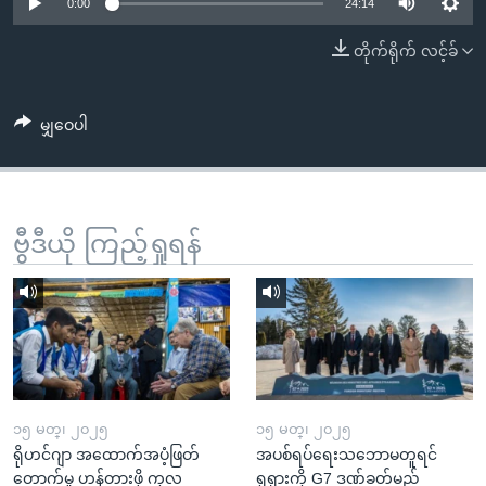
အ
0:00
24:14
သုတပဒေသာ အင်္ဂလိပ်စာ
ညွန်း
Learning English
တိုက်ရိုက် လင့်ခ်
စာမျက်နှာ
သို့
ဗွီအိုအေ လူမှုကွန်ယက်များ
ကျော်
မျှဝေပါ
ကြည့်
ရန်
ဘာသာစကားများ
ရှာဖွေ
ဗွီဒီယို ကြည့်ရှုရန်
ရန်
နေရာ
သို့
ကျော်
ရန်
၁၅ မတ္၊ ၂၀၂၅
၁၅ မတ္၊ ၂၀၂၅
ရိုဟင်ဂျာ အထောက်အပံ့ဖြတ်
အပစ်ရပ်ရေးသဘောမတူရင်
တောက်မှု ဟန့်တားဖို့ ကုလ
ရုရှားကို G7 ဒဏ်ခတ်မည်