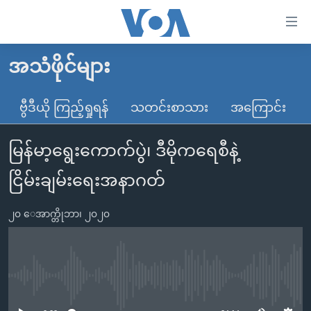
သုံး
ရ
လွယ်ကူ
အသံဖိုင်များ
မူလစာမျက်နှာ
စေ
မြန်မာ
ဗွီဒီယို ကြည့်ရှုရန်
သတင်းစာသား
အကြောင်း
သည့်
ကမ္ဘာ့သတင်းများ
Link
မြန်မာ့ရွေးကောက်ပွဲ၊ ဒီမိုကရေစီနဲ့
ဗွီဒီယို
နိုင်ငံတကာ
များ
သတင်းလွတ်လပ်ခွင့်
အမေရိကန်
ငြိမ်းချမ်းရေးအနာဂတ်
ပင်မ
ရပ်ဝန်းတခု လမ်းတခု အလွန်
တရုတ်
အကြောင်းအရာ
၂၀ ေအာက္တိုဘာ၊ ၂၀၂၀
သို့
အင်္ဂလိပ်စာလေ့လာမယ်
အစ္စရေး-ပါလက်စတိုင်း
ကျော်
အပတ်စဉ်ကဏ္ဍများ
အမေရိကန်သုံးအီဒီယံ
ကြည့်
ရေဒီယိုနှင့်ရုပ်သံ အချက်အလက်များ
မကြေးမုံရဲ့ အင်္ဂလိပ်စာ
ရေဒီယို
ရန်
No media source currently available
ပင်မ
ရေဒီယို/တီဗွီအစီအစဉ်
ရုပ်ရှင်ထဲက အင်္ဂလိပ်စာ
တီဗွီ