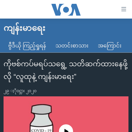
သုံး
ရ
လွယ်ကူ
ကျန်းမာရေး
မူလစာမျက်နှာ
စေ
မြန်မာ
ဗွီဒီယို ကြည့်ရှုရန်
သတင်းစာသား
အကြောင်း
သည့်
ကမ္ဘာ့သတင်းများ
Link
ကိုဗစ်ကပ်မရပ်သရွေ့ သတိဆက်ထားနေဖို့
ဗွီဒီယို
နိုင်ငံတကာ
များ
သတင်းလွတ်လပ်ခွင့်
အမေရိကန်
လို “လူထုနဲ့ ကျန်းမာရေး”
ပင်မ
ရပ်ဝန်းတခု လမ်းတခု အလွန်
တရုတ်
အကြောင်းအရာ
၂၉ ႏိုဝင္ဘာ၊ ၂၀၂၀
သို့
အင်္ဂလိပ်စာလေ့လာမယ်
အစ္စရေး-ပါလက်စတိုင်း
ကျော်
အပတ်စဉ်ကဏ္ဍများ
အမေရိကန်သုံးအီဒီယံ
ကြည့်
ရေဒီယိုနှင့်ရုပ်သံ အချက်အလက်များ
မကြေးမုံရဲ့ အင်္ဂလိပ်စာ
ရေဒီယို
ရန်
ပင်မ
ရေဒီယို/တီဗွီအစီအစဉ်
ရုပ်ရှင်ထဲက အင်္ဂလိပ်စာ
တီဗွီ
No media source currently available