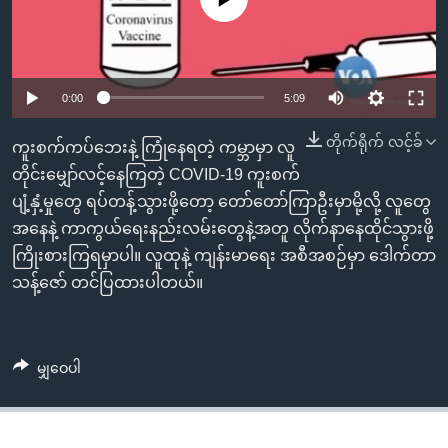
အ
သုတပဒေသာ အင်္ဂလိပ်စာ
ညွန်း
Learning English
စာမျက်နှာ
သို့
ဗွီအိုအေ လူမှုကွန်ယက်များ
0:00
5:09
ကျော်
ကြည့်
တိုက်ရိုက် လင့်ခ်
ကူးစက်ကပ်ဘေးနဲ့ ကြုံနေရတဲ့ ကမ္ဘာမှာ လူ
ရန်
တိုင်းမျှော်လင့်နေကြတဲ့ COVID-19 ကူးစက်
ဘာသာစကားများ
ရှာဖွေ
ပျံ့နှံ့မှုတွေ ရပ်တန့်သွားဖို့တော့ တော်တော်ကြာဦးမှာမို့လို့ လူတွေ
ရန်
အနေနဲ့ ကာကွယ်ရေးနည်းလမ်းတွေနဲ့အတူ လိုက်နာနေထိုင်သွားဖို့
နေရာ
ကြိုးစားကြရမှာပါ။ လူထုနဲ့ ကျန်းမာရေး အစီအစဉ်မှာ ဒေါက်တာ
သို့
သန့်ဇော် တင်ပြထားပါတယ်။
ကျော်
ရန်
မျှဝေပါ