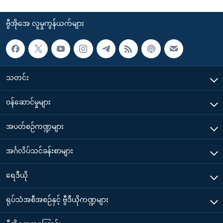
ဗွီအိုအေ လူမှုကွန်ယက်များ
သတင်း
၀န်ဆောင်မှုများ
အပတ်စဉ်ကဏ္ဍများ
အင်္ဂလိပ်သင်ခန်းစာများ
ရေဒီယို
ရုပ်သံအစီအစဉ်နှင့် ဗွီဒီယိုကဏ္ဍများ