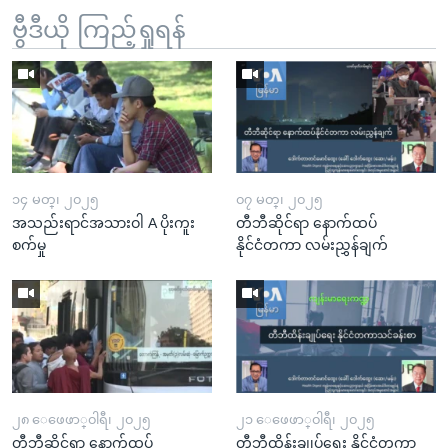
ဗွီဒီယို ကြည့်ရှုရန်
၁၄ မတ္၊ ၂၀၂၅
၀၇ မတ္၊ ၂၀၂၅
အသည်းရာင်အသားဝါ A ပိုးကူး
တီဘီဆိုင်ရာ နောက်ထပ်
စက်မှု
နိုင်ငံတကာ လမ်းညွှန်ချက်
၂၈ ေဖေဖာ္၀ါရီ၊ ၂၀၂၅
၂၁ ေဖေဖာ္၀ါရီ၊ ၂၀၂၅
တီဘီဆိုင်ရာ နောက်ထပ်
တီဘီထိန်းချုပ်ရေး နိုင်ငံတကာ