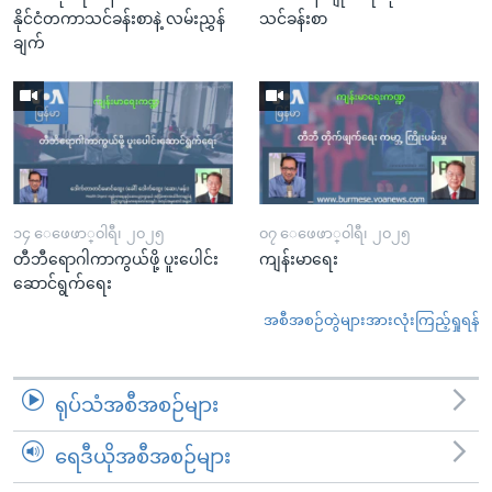
နိုင်ငံတကာသင်ခန်းစာနဲ့ လမ်းညွှန်
သင်ခန်းစာ
ချက်
၁၄ ေဖေဖာ္၀ါရီ၊ ၂၀၂၅
၀၇ ေဖေဖာ္၀ါရီ၊ ၂၀၂၅
တီဘီရောဂါကာကွယ်ဖို့ ပူးပေါင်း
ကျန်းမာရေး
ဆောင်ရွက်ရေး
အစီအစဉ်တွဲများအားလုံးကြည့်ရှုရန်
ရုပ်သံအစီအစဉ်များ
ရေဒီယိုအစီအစဉ်များ