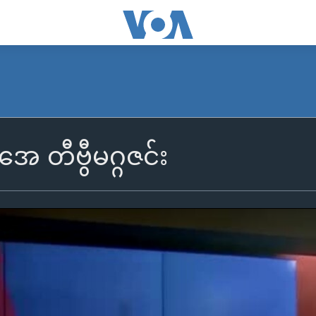
ုအေ တီဗွီမဂ္ဂဇင်း