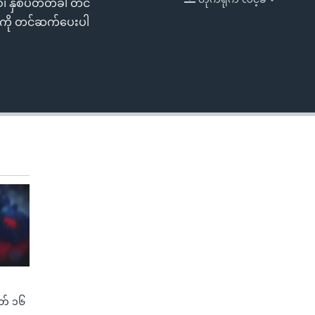
ဲ၊ နှစ်ပတ်တခါ တင်
EMBED
ွေကို တင်ဆက်ပေးပါ
(မတ် ၁၆