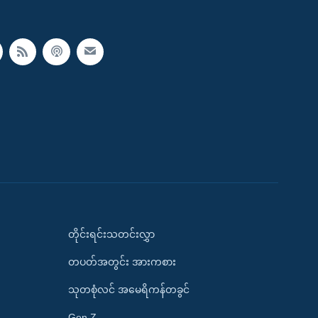
တိုင်းရင်းသတင်းလွှာ
တပတ်အတွင်း အားကစား
သုတစုံလင် အမေရိကန်တခွင်
Gen Z