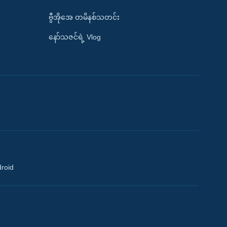
ဗွီအိုအေ တမိနစ်သတင်း
နော်သဇင်ရဲ့ Vlog
droid