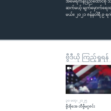
အမေရိကန်ပြည်ထောင်စု သမ္
ဆက်မယ့် မျက်မှောက်ရေးရာ
မယ်။ ၂၀၂၁ ဇန်နဝါရီ ၉ ရက် 
ဗွီဒီယို ကြည့်ရှုရန်
၃၀ မတ္၊ ၂၀၂၅
ဗွီအိုအေ တီဗွီမဂ္ဂဇင်း