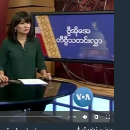
ble
29:29
တိုက်ရိုက် လင့်ခ်