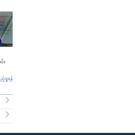
င်း
်ရှုရန်