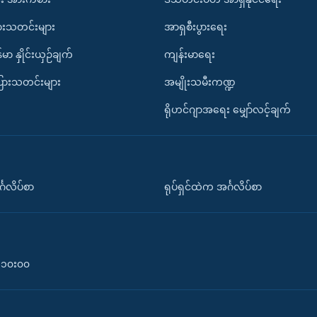
ားသတင်းများ
အာရှစီးပွားရေး
်မာ နှိုင်းယှဉ်ချက်
ကျန်းမာရေး
ပြားသတင်းများ
အမျိုးသမီးကဏ္ဍ
ရိုဟင်ဂျာအရေး မျှော်လင့်ချက်
်္ဂလိပ်စာ
ရုပ်ရှင်ထဲက အင်္ဂလိပ်စာ
၀-၁၀း၀၀