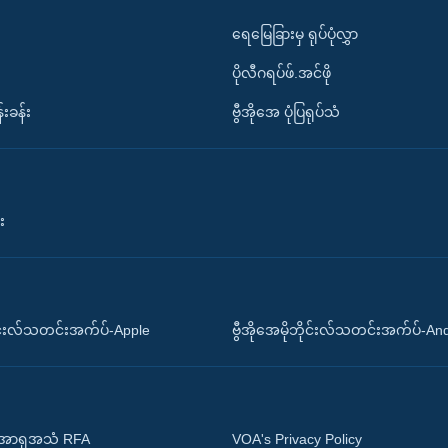
ရေမြေခြားမှ ရုပ်ပုံလွှာ
ပိုလီဂရပ်ဖ်.အင်ဖို
်းခန်း
ဗွီအိုအေ ပုံပြရုပ်သံ
း
ိုင်းလ်သတင်းအက်ပ်-Apple
ဗွီအိုအေမိုဘိုင်းလ်သတင်းအက်ပ်-An
 အာရှအသံ RFA
VOA's Privacy Policy