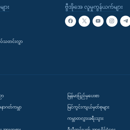
ုများ
ဗွီအိုအေ လူမှုကွန်ယက်များ
းလ်သတင်းလွှာ
ပညာ
မြန်မာပြည်မှပေးစာ
အနာဂတ်ကမ္ဘာ
မြင်ကွင်းကျယ်မှတ်စုများ
ကမ္ဘာတလွှားခရီးသွား
း အားကစား
ဒီသီတင်းပတ် အာရှနိုင်ငံရေး