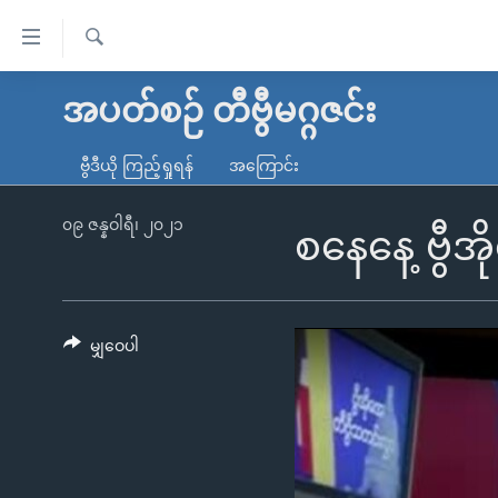
သုံး
ရ
ရှာဖွေ
လွယ်ကူ
မူလစာမျက်နှာ
အပတ်စဉ် တီဗွီမဂ္ဂဇင်း
ရ
စေ
မြန်မာ
လာ
ဗွီဒီယို ကြည့်ရှုရန်
အကြောင်း
သည့်
ဒ်
ကမ္ဘာ့သတင်းများ
Link
ဗွီဒီယို
နိုင်ငံတကာ
၀၉ ဇန္နဝါရီ၊ ၂၀၂၁
စနေနေ့ ဗွီအိ
များ
သတင်းလွတ်လပ်ခွင့်
အမေရိကန်
ပင်မ
ရပ်ဝန်းတခု လမ်းတခု အလွန်
တရုတ်
အကြောင်းအရာ
အင်္ဂလိပ်စာလေ့လာမယ်
အစ္စရေး-ပါလက်စတိုင်း
မျှဝေပါ
သို့
အပတ်စဉ်ကဏ္ဍများ
အမေရိကန်သုံးအီဒီယံ
ကျော်
ကြည့်
ရေဒီယိုနှင့်ရုပ်သံ အချက်အလက်များ
မကြေးမုံရဲ့ အင်္ဂလိပ်စာ
ရေဒီယို
ရန်
ရေဒီယို/တီဗွီအစီအစဉ်
ရုပ်ရှင်ထဲက အင်္ဂလိပ်စာ
တီဗွီ
ပင်မ