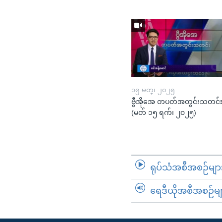
၁၅ မတ္၊ ၂၀၂၅
ဗွီအိုအေ တပတ်အတွင်းသတင်
(မတ် ၁၅ ရက်၊ ၂၀၂၅)
ရုပ်သံအစီအစဉ်မျာ
ရေဒီယိုအစီအစဉ်မျ