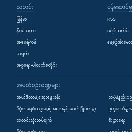
သတင်း
၀န်ဆောင်မှ
မြန်မာ
RSS
နိုင်ငံတကာ
ပေါ့ဒ်ကတ်စ်
အမေရိကန်
နေ့စဉ်အီးမေ
တရုတ်
အစ္စရေး-ပါလက်စတိုင်း
အပတ်စဉ်ကဏ္ဍများ
အယ်ဒီတာနဲ့ ဆွေးနွေးခန်း
သိပ္ပံနဲ့နည်း
ဒီမိုကရေစီ၊ လူ့အခွင့်အရေးနှင့် ခေတ်ပြိုင်ကမ္ဘာ
ဥတုရာသီနဲ့ 
သတင်းသုံးသပ်ချက်
စီးပွားရေး
ဒီမိုကရေစီရေးရာ
တပတ်အတွင်