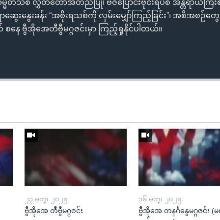
မတသစ် လွှတ်တော်အတည်ပြု၊ ဗီဇပြောင်းဗိုင်းရပ်စ် အန္တရာယ်ကြီးစ
ဆွေးနွေးခန်း “အစိုးရသစ်ကို လှမ်းမျှော်ကြည့်ခြင်း”၊ အစီအစဉ်တ
စနေ ဗွီအိုအေတီဗွီမဂ္ဂဇင်းမှာ ကြည့်ရှုနိုင်ပါတယ်။
၂၃ မတ္၊ ၂၀၂၅
၁၆ မတ္၊ ၂၀၂၅
ဗွီအိုအေ တီဗွီမဂ္ဂဇင်း
ဗွီအိုအေ တနင်္ဂနွေမဂ္ဂဇင်း 