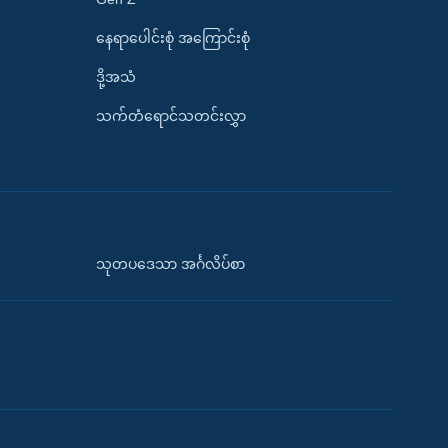
နေရာပေါင်းစုံ အကြောင်းစုံ
ဒို့အသံ
သက်တံရောင်သတင်းလွှာ
သုတပဒေသာ အင်္ဂလိပ်စာ