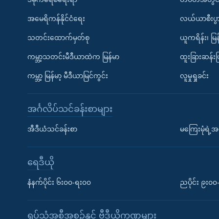
အမေရိကန်နိုင်ငံရေး
လယ်ယာစီးပွ
သတင်းထောက်မှတ်စု
ယူကရိန်း၊ မြန
ကမ္ဘာ့သတင်းမီဒီယာထဲက မြန်မာ
ထူးခြားဆန်း
ကမ္ဘာ့ မြန်မာ့ မီဒီယာမြင်ကွင်း
လူမှုရှုခင်း
အင်္ဂလိပ်သင်ခန်းစာများ
အီဒီယံသင်ခန်းစာ
မကြေးမုံရဲ့အင
ရေဒီယို
နံနက်ပိုင်း ၆း၀၀-ရး၀၀
ညပိုင်း ၉း၀
ရုပ်သံအစီအစဉ်နှင့် ဗွီဒီယိုကဏ္ဍများ