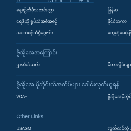
နေ့စဉ်တီဗွီသတင်းလွှာ
မြန်မာ
ရေဒီယို ရုပ်သံအစီအစဉ်
နိုင်ငံတကာ
အပတ်စဉ်တီဗွီမဂ္ဂဇင်း
တွေ့ဆုံမေးမြန
ဗွီအိုအေအကြောင်း
ဌာနမိတ်ဆက်
မီတာလှိုင်းမျာ
ဗွီအိုအေ မိုဘိုင်းလ်အက်ပ်များ ဒေါင်းလုတ်ယူရန်
Learning English
VOA+
ဗွီအိုအေမိုဘ
ဗွီအိုအေ လူမှုကွန်ယက်များ
Other Links
USAGM
လွတ်လပ်တဲ့