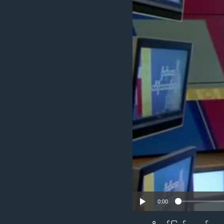
သုတပဒေသာ အင်္ဂလိပ်စာ
အ
ညွန်း
စာမျက်နှာ
သို့
ကျော်
ကြည့်
ရန်
ရှာဖွေ
ရန်
နေရာ
သို့
ကျော်
ရန်
0:00