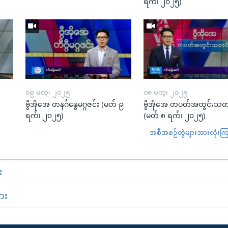
ရက်၊ ၂၀၂၅)
၀၉ မတ္၊ ၂၀၂၅
၀၈ မတ္၊ ၂၀၂၅
း
ဗွီအိုအေ တနင်္ဂနွေမဂ္ဂဇင်း (မတ် ၉
ဗွီအိုအေ တပတ်အတွင်းသတ
ရက်၊ ၂၀၂၅)
(မတ် ၈ ရက်၊ ၂၀၂၅)
အစီအစဉ်တွဲများအားလုံးကြည့
း
ား