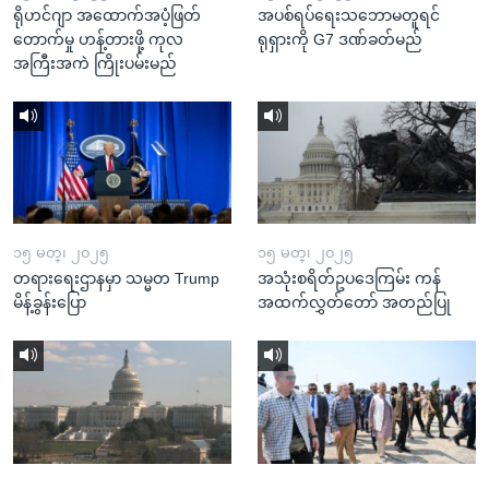
ရိုဟင်ဂျာ အထောက်အပံ့ဖြတ်
အပစ်ရပ်ရေးသဘောမတူရင်
တောက်မှု ဟန့်တားဖို့ ကုလ
ရုရှားကို G7 ဒဏ်ခတ်မည်
အကြီးအကဲ ကြိုးပမ်းမည်
၁၅ မတ္၊ ၂၀၂၅
၁၅ မတ္၊ ၂၀၂၅
တရားရေးဌာနမှာ သမ္မတ Trump
အသုံးစရိတ်ဥပဒေကြမ်း ကန်
မိန့်ခွန်းပြော
အထက်လွှတ်တော် အတည်ပြု