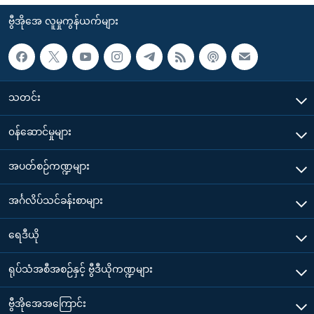
ဗွီအိုအေ လူမှုကွန်ယက်များ
သတင်း
၀န်ဆောင်မှုများ
အပတ်စဉ်ကဏ္ဍများ
အင်္ဂလိပ်သင်ခန်းစာများ
ရေဒီယို
ရုပ်သံအစီအစဉ်နှင့် ဗွီဒီယိုကဏ္ဍများ
ဗွီအိုအေအကြောင်း