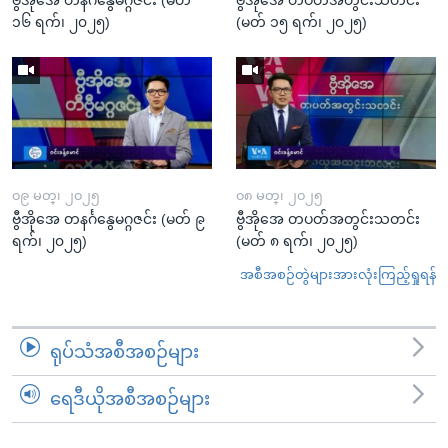
၁၆ ရက်၊ ၂၀၂၅)
(မတ် ၁၅ ရက်၊ ၂၀၂၅)
၀၉ မတ္၊ ၂၀၂၅
၀၈ မတ္၊ ၂၀၂၅
ဗွီအိုအေ တနင်္ဂနွေမဂ္ဂဇင်း (မတ် ၉
ဗွီအိုအေ တပတ်အတွင်းသတင်း
ရက်၊ ၂၀၂၅)
(မတ် ၈ ရက်၊ ၂၀၂၅)
အစီအစဉ်တွဲများအားလုံးကြည့်ရှုရန်
ရုပ်သံအစီအစဉ်များ
ရေဒီယိုအစီအစဉ်များ