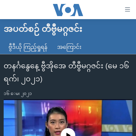
သုံး
ရ
လွယ်ကူ
အပတ်စဉ် တီဗွီမဂ္ဂဇင်း
မူလစာမျက်နှာ
စေ
မြန်မာ
ဗွီဒီယို ကြည့်ရှုရန်
အကြောင်း
သည့်
ကမ္ဘာ့သတင်းများ
Link
တနင်္ဂနွေနေ့ ဗွီအိုအေ တီဗွီမဂ္ဂဇင်း (မေ ၁၆
ဗွီဒီယို
နိုင်ငံတကာ
များ
သတင်းလွတ်လပ်ခွင့်
အမေရိကန်
ရက်၊ ၂၀၂၁)
ပင်မ
ရပ်ဝန်းတခု လမ်းတခု အလွန်
တရုတ်
အကြောင်းအရာ
၁၆ ေမ၊ ၂၀၂၁
သို့
အင်္ဂလိပ်စာလေ့လာမယ်
အစ္စရေး-ပါလက်စတိုင်း
ကျော်
အပတ်စဉ်ကဏ္ဍများ
အမေရိကန်သုံးအီဒီယံ
ကြည့်
ရေဒီယိုနှင့်ရုပ်သံ အချက်အလက်များ
မကြေးမုံရဲ့ အင်္ဂလိပ်စာ
ရေဒီယို
ရန်
ပင်မ
ရေဒီယို/တီဗွီအစီအစဉ်
ရုပ်ရှင်ထဲက အင်္ဂလိပ်စာ
တီဗွီ
No media source currently available