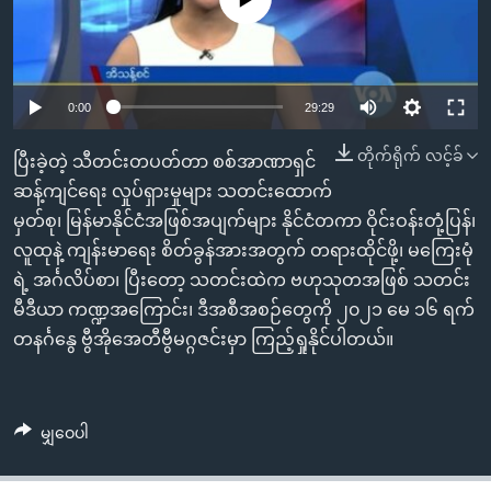
အ
သုတပဒေသာ အင်္ဂလိပ်စာ
ညွန်း
Learning English
စာမျက်နှာ
သို့
ဗွီအိုအေ လူမှုကွန်ယက်များ
0:00
29:29
ကျော်
ကြည့်
တိုက်ရိုက် လင့်ခ်
ပြီးခဲ့တဲ့ သီတင်းတပတ်တာ စစ်အာဏာရှင်
ရန်
ဆန့်ကျင်ရေး လှုပ်ရှားမှုများ သတင်းထောက်
ဘာသာစကားများ
ရှာဖွေ
မှတ်စု၊ မြန်မာနိုင်ငံအဖြစ်အပျက်များ နိုင်ငံတကာ ဝိုင်းဝန်းတုံ့ပြန်၊
ရန်
လူထုနဲ့ ကျန်းမာရေး စိတ်ခွန်အားအတွက် တရားထိုင်ဖို့၊ မကြေးမုံ
နေရာ
ရဲ့ အင်္ဂလိပ်စာ၊ ပြီးတော့ သတင်းထဲက ဗဟုသုတအဖြစ် သတင်း
သို့
မီဒီယာ ကဏ္ဍအကြောင်း၊ ဒီအစီအစဉ်တွေကို ၂၀၂၁ မေ ၁၆ ရက်
ကျော်
တနင်္ဂနွေ ဗွီအိုအေတီဗွီမဂ္ဂဇင်းမှာ ကြည့်ရှုနိုင်ပါတယ်။
ရန်
မျှဝေပါ