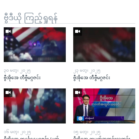
ဗွီဒီယို ကြည့်ရှုရန်
၃၀ မတ္၊ ၂၀၂၅
၂၃ မတ္၊ ၂၀၂၅
ဗွီအိုအေ တီဗွီမဂ္ဂဇင်း
ဗွီအိုအေ တီဗွီမဂ္ဂဇင်း
၁၆ မတ္၊ ၂၀၂၅
၁၅ မတ္၊ ၂၀၂၅
ဗွီအိုအေ တနင်္ဂနွေမဂ္ဂဇင်း (မတ်
ဗွီအိုအေ တပတ်အတွင်းသတင်း