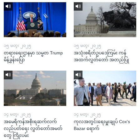
၁၅ မတ္၊ ၂၀၂၅
၁၅ မတ္၊ ၂၀၂၅
တရားရေးဌာနမှာ သမ္မတ Trump
အသုံးစရိတ်ဥပဒေကြမ်း ကန်
မိန့်ခွန်းပြော
အထက်လွှတ်တော် အတည်ပြု
၁၄ မတ္၊ ၂၀၂၅
၁၄ မတ္၊ ၂၀၂၅
အမေရိကန်အစိုးရဆက်လက်
ကုလအတွင်းရေးမှူးချုပ် Cox's
လည်ပတ်ရေး လွှတ်တော်အမတ်
Bazar ရောက်
တွေ ကြိုးပမ်း