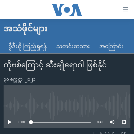
သုံး
ရ
လွယ်ကူ
အသံဖိုင်များ
မူလစာမျက်နှာ
စေ
မြန်မာ
ဗွီဒီယို ကြည့်ရှုရန်
သတင်းစာသား
အကြောင်း
သည့်
ကမ္ဘာ့သတင်းများ
Link
ကိုဗစ်ကြောင့် ဆီးချိုရောဂါ ဖြစ်နိုင်
ဗွီဒီယို
နိုင်ငံတကာ
များ
သတင်းလွတ်လပ်ခွင့်
အမေရိကန်
ပင်မ
၃၀ စက္တင္ဘာ၊ ၂၀၂၁
ရပ်ဝန်းတခု လမ်းတခု အလွန်
တရုတ်
အကြောင်းအရာ
သို့
အင်္ဂလိပ်စာလေ့လာမယ်
အစ္စရေး-ပါလက်စတိုင်း
ကျော်
အပတ်စဉ်ကဏ္ဍများ
အမေရိကန်သုံးအီဒီယံ
No media source currently available
ကြည့်
ရေဒီယိုနှင့်ရုပ်သံ အချက်အလက်များ
မကြေးမုံရဲ့ အင်္ဂလိပ်စာ
ရေဒီယို
ရန်
0:00
0:42
ပင်မ
ရေဒီယို/တီဗွီအစီအစဉ်
ရုပ်ရှင်ထဲက အင်္ဂလိပ်စာ
တီဗွီ