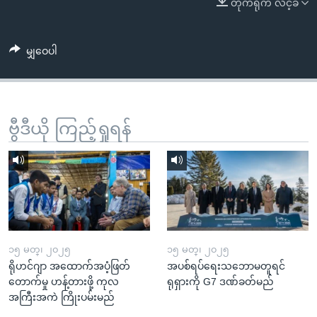
တိုက်ရိုက် လင့်ခ်
အ
သုတပဒေသာ အင်္ဂလိပ်စာ
ညွန်း
Learning English
စာမျက်နှာ
မျှဝေပါ
သို့
ဗွီအိုအေ လူမှုကွန်ယက်များ
ကျော်
ကြည့်
ရန်
ဗွီဒီယို ကြည့်ရှုရန်
ဘာသာစကားများ
ရှာဖွေ
ရန်
နေရာ
သို့
ကျော်
ရန်
၁၅ မတ္၊ ၂၀၂၅
၁၅ မတ္၊ ၂၀၂၅
ရိုဟင်ဂျာ အထောက်အပံ့ဖြတ်
အပစ်ရပ်ရေးသဘောမတူရင်
တောက်မှု ဟန့်တားဖို့ ကုလ
ရုရှားကို G7 ဒဏ်ခတ်မည်
အကြီးအကဲ ကြိုးပမ်းမည်