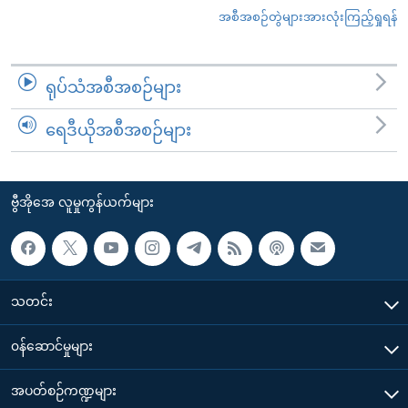
အစီအစဉ်တွဲများအားလုံးကြည့်ရှုရန်
ရုပ်သံအစီအစဉ်များ
ရေဒီယိုအစီအစဉ်များ
ဗွီအိုအေ လူမှုကွန်ယက်များ
သတင်း
၀န်ဆောင်မှုများ
အပတ်စဉ်ကဏ္ဍများ