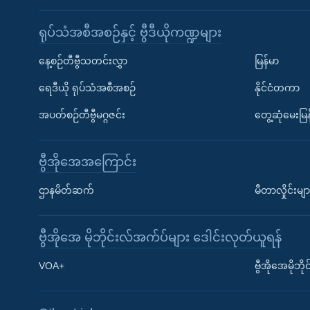
ရုပ်သံအစီအစဉ်နှင့် ဗွီဒီယိုကဏ္ဍများ
နေ့စဉ်တီဗွီသတင်းလွှာ
မြန်မာ
ရေဒီယို ရုပ်သံအစီအစဉ်
နိုင်ငံတကာ
အပတ်စဉ်တီဗွီမဂ္ဂဇင်း
တွေ့ဆုံမေးမြန
ဗွီအိုအေအကြောင်း
ဌာနမိတ်ဆက်
မီတာလှိုင်းမျာ
ဗွီအိုအေ မိုဘိုင်းလ်အက်ပ်များ ဒေါင်းလုတ်ယူရန်
Learning English
VOA+
ဗွီအိုအေမိုဘ
ဗွီအိုအေ လူမှုကွန်ယက်များ