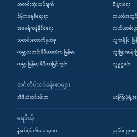
သတင်းသုံးသပ်ချက်
စီးပွားရေး
ဒီမိုကရေစီရေးရာ
တပတ်အတွင်
အမေရိကန်နိုင်ငံရေး
လယ်ယာစီးပွ
သတင်းထောက်မှတ်စု
ယူကရိန်း၊ မြန
ကမ္ဘာ့သတင်းမီဒီယာထဲက မြန်မာ
ထူးခြားဆန်း
ကမ္ဘာ့ မြန်မာ့ မီဒီယာမြင်ကွင်း
လူမှုရှုခင်း
အင်္ဂလိပ်သင်ခန်းစာများ
အီဒီယံသင်ခန်းစာ
မကြေးမုံရဲ့အင
ရေဒီယို
နံနက်ပိုင်း ၆း၀၀-ရး၀၀
ညပိုင်း ၉း၀