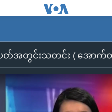
တပတ်အတွင်းသတင်း ( အောက်တ