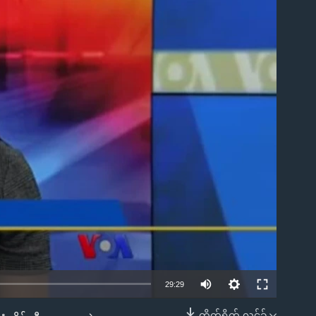
ble
29:29
တိုက်ရိုက် လင့်ခ်