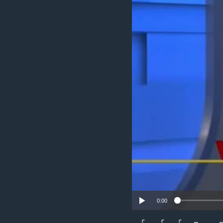
သုတပဒေသာ အင်္ဂလိပ်စာ
အ
ညွန်း
စာမျက်နှာ
သို့
ကျော်
ကြည့်
ရန်
ရှာဖွေ
ရန်
နေရာ
သို့
ကျော်
ရန်
0:00