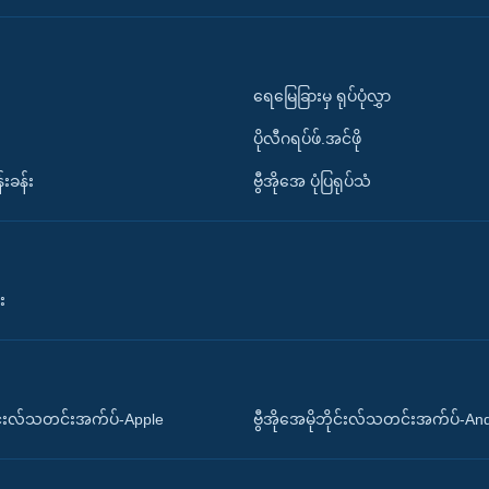
ရေမြေခြားမှ ရုပ်ပုံလွှာ
ပိုလီဂရပ်ဖ်.အင်ဖို
်းခန်း
ဗွီအိုအေ ပုံပြရုပ်သံ
း
ိုင်းလ်သတင်းအက်ပ်-Apple
ဗွီအိုအေမိုဘိုင်းလ်သတင်းအက်ပ်-An