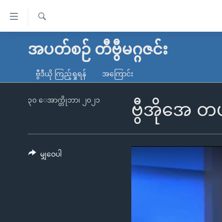
သုံး
ရ
ရှာဖွေ
လွယ်ကူ
မူလစာမျက်နှာ
အပတ်စဉ် တီဗွီမဂ္ဂဇင်း
ရ
စေ
မြန်မာ
လာ
ဗွီဒီယို ကြည့်ရှုရန်
အကြောင်း
သည့်
ဒ်
ကမ္ဘာ့သတင်းများ
Link
ဗွီဒီယို
နိုင်ငံတကာ
၃၀ ေအာက္တိုဘာ၊ ၂၀၂၁
ဗွီအိုအေ 
များ
သတင်းလွတ်လပ်ခွင့်
အမေရိကန်
ပင်မ
ရပ်ဝန်းတခု လမ်းတခု အလွန်
တရုတ်
အကြောင်းအရာ
အင်္ဂလိပ်စာလေ့လာမယ်
အစ္စရေး-ပါလက်စတိုင်း
မျှဝေပါ
သို့
အပတ်စဉ်ကဏ္ဍများ
အမေရိကန်သုံးအီဒီယံ
ကျော်
ကြည့်
ရေဒီယိုနှင့်ရုပ်သံ အချက်အလက်များ
မကြေးမုံရဲ့ အင်္ဂလိပ်စာ
ရေဒီယို
ရန်
ရေဒီယို/တီဗွီအစီအစဉ်
ရုပ်ရှင်ထဲက အင်္ဂလိပ်စာ
တီဗွီ
ပင်မ