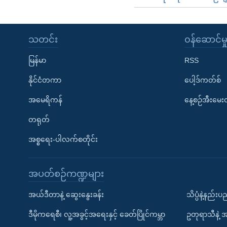
သတင်း
၀န်ဆောင်မှ
မြန်မာ
RSS
နိုင်ငံတကာ
ပေါ့ဒ်ကတ်စ်
အမေရိကန်
နေ့စဉ်အီးမေ
တရုတ်
အစ္စရေး-ပါလက်စတိုင်း
အပတ်စဉ်ကဏ္ဍများ
အယ်ဒီတာနဲ့ ဆွေးနွေးခန်း
သိပ္ပံနဲ့နည်း
ဒီမိုကရေစီ၊ လူ့အခွင့်အရေးနှင့် ခေတ်ပြိုင်ကမ္ဘာ
ဥတုရာသီနဲ့ 