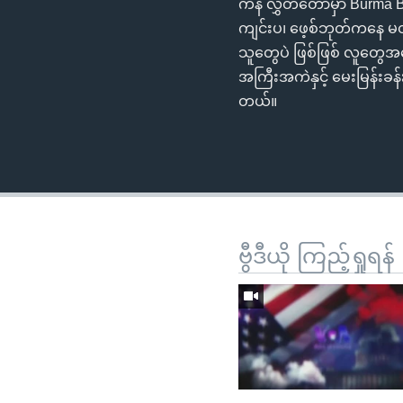
ကန် လွှတ်တော်မှာ Burma 
ကျင်းပ၊ ဖေ့စ်ဘုတ်ကနေ မ
သူတွေပဲ ဖြစ်ဖြစ် လူတွေအ
အကြီးအကဲနှင့် မေးမြန်းခန်
တယ်။
ဗွီဒီယို ကြည့်ရှုရန်