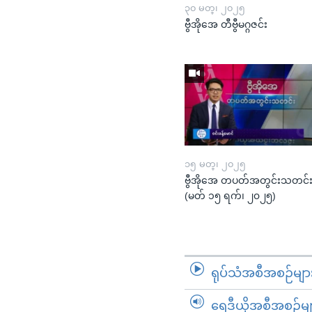
၃၀ မတ္၊ ၂၀၂၅
ဗွီအိုအေ တီဗွီမဂ္ဂဇင်း
၁၅ မတ္၊ ၂၀၂၅
ဗွီအိုအေ တပတ်အတွင်းသတင်
(မတ် ၁၅ ရက်၊ ၂၀၂၅)
ရုပ်သံအစီအစဉ်မျာ
ရေဒီယိုအစီအစဉ်မျ