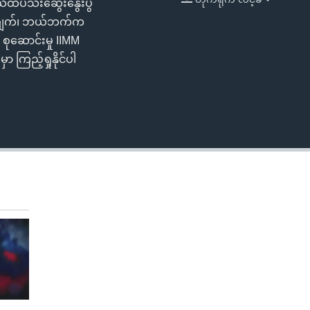
ထိပ်သီးဆွေးနွေးပွဲ
EMBED
ပြချက်၊ ဘယ်ဘက်က
ုဆောင်းမှု IIMM
 ကြည့်ရှုနိုင်ပါ