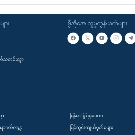
ုများ
ဗွီအိုအေ လူမှုကွန်ယက်များ
းလ်သတင်းလွှာ
ပညာ
မြန်မာပြည်မှပေးစာ
အနာဂတ်ကမ္ဘာ
မြင်ကွင်းကျယ်မှတ်စုများ