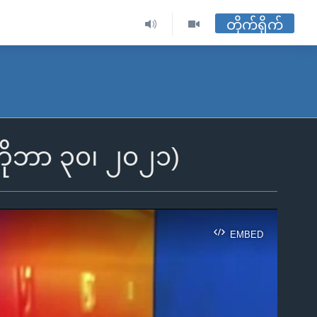
တိုက်ရိုက်
ိုဘာ ၃၀၊ ၂၀၂၁)
EMBED