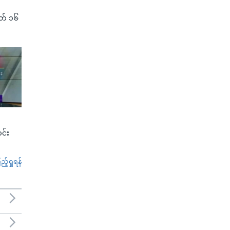
(မတ် ၁၆
င်း
်ရှုရန်