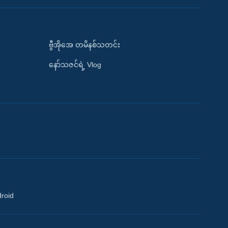
ဗွီအိုအေ တမိနစ်သတင်း
နော်သဇင်ရဲ့ Vlog
droid