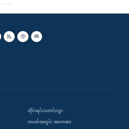
တိုင်းရင်းသတင်းလွှာ
တပတ်အတွင်း အားကစား