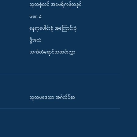
သုတစုံလင် အမေရိကန်တခွင်
Gen Z
နေရာပေါင်းစုံ အကြောင်းစုံ
ဒို့အသံ
သက်တံရောင်သတင်းလွှာ
သုတပဒေသာ အင်္ဂလိပ်စာ