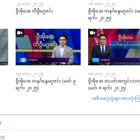
၂၃ မတ္၊ ၂၀၂၅
၁၆ မတ္၊ ၂၀၂၅
ဗွီအိုအေ တီဗွီမဂ္ဂဇင်း
ဗွီအိုအေ တနင်္ဂနွေမဂ္ဂဇင်း 
ရက်၊ ၂၀၂၅)
၀၉ မတ္၊ ၂၀၂၅
၀၈ မတ္၊ ၂၀၂၅
း
ဗွီအိုအေ တနင်္ဂနွေမဂ္ဂဇင်း (မတ် ၉
ဗွီအိုအေ တပတ်အတွင်းသတ
ရက်၊ ၂၀၂၅)
(မတ် ၈ ရက်၊ ၂၀၂၅)
အစီအစဉ်တွဲများအားလုံးကြည့
း
ား