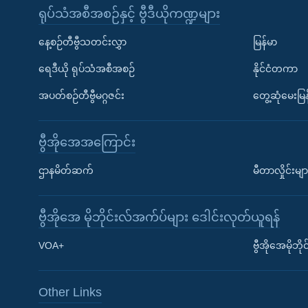
ရုပ်သံအစီအစဉ်နှင့် ဗွီဒီယိုကဏ္ဍများ
နေ့စဉ်တီဗွီသတင်းလွှာ
မြန်မာ
ရေဒီယို ရုပ်သံအစီအစဉ်
နိုင်ငံတကာ
အပတ်စဉ်တီဗွီမဂ္ဂဇင်း
တွေ့ဆုံမေးမြန
ဗွီအိုအေအကြောင်း
ဌာနမိတ်ဆက်
မီတာလှိုင်းမျာ
ဗွီအိုအေ မိုဘိုင်းလ်အက်ပ်များ ဒေါင်းလုတ်ယူရန်
Learning English
VOA+
ဗွီအိုအေမိုဘ
ဗွီအိုအေ လူမှုကွန်ယက်များ
Other Links