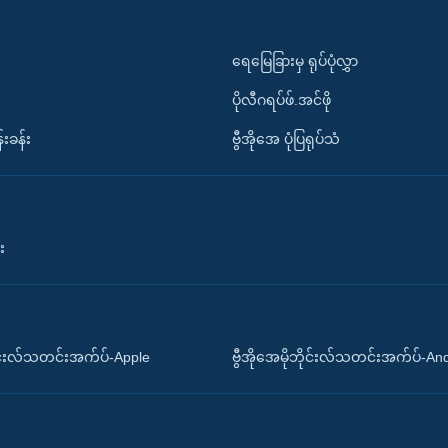
ရေမြေခြားမှ ရုပ်ပုံလွှာ
ပိုလီဂရပ်ဖ်.အင်ဖို
်းခန်း
ဗွီအိုအေ ပုံပြရုပ်သံ
း
ိုင်းလ်သတင်းအက်ပ်-Apple
ဗွီအိုအေမိုဘိုင်းလ်သတင်းအက်ပ်-An