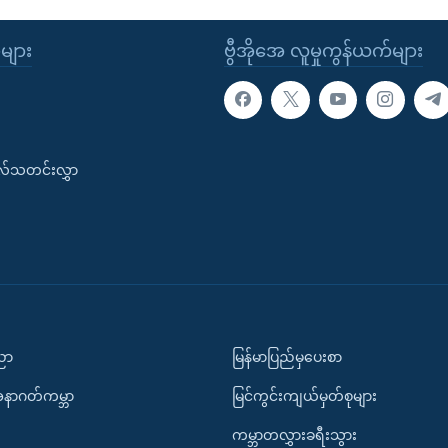
ုများ
ဗွီအိုအေ လူမှုကွန်ယက်များ
းလ်သတင်းလွှာ
ပညာ
မြန်မာပြည်မှပေးစာ
အနာဂတ်ကမ္ဘာ
မြင်ကွင်းကျယ်မှတ်စုများ
ကမ္ဘာတလွှားခရီးသွား