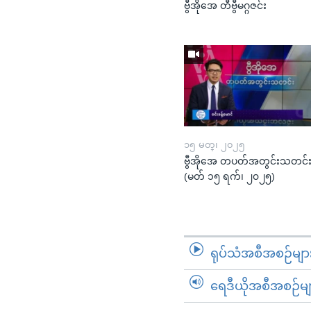
ဗွီအိုအေ တီဗွီမဂ္ဂဇင်း
၁၅ မတ္၊ ၂၀၂၅
ဗွီအိုအေ တပတ်အတွင်းသတင်
(မတ် ၁၅ ရက်၊ ၂၀၂၅)
ရုပ်သံအစီအစဉ်မျာ
ရေဒီယိုအစီအစဉ်မျ