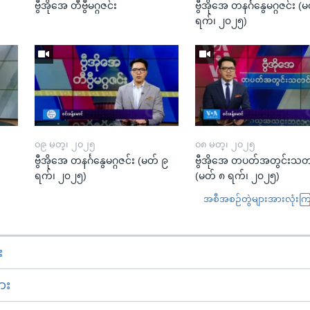
ဗွီအိုအေ တီဗွီမဂ္ဂဇင်း
ဗွီအိုအေ တနင်္ဂနွေမဂ္ဂဇင်း 
ရက်၊ ၂၀၂၅)
၀၉ မတ္၊ ၂၀၂၅
၀၈ မတ္၊ ၂၀၂၅
း
ဗွီအိုအေ တနင်္ဂနွေမဂ္ဂဇင်း (မတ် ၉
ဗွီအိုအေ တပတ်အတွင်းသတ
ရက်၊ ၂၀၂၅)
(မတ် ၈ ရက်၊ ၂၀၂၅)
အစီအစဉ်တွဲများအားလုံးကြည့
း
ား