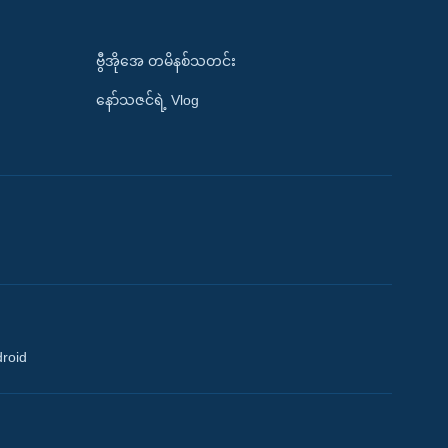
ဗွီအိုအေ တမိနစ်သတင်း
နော်သဇင်ရဲ့ Vlog
droid