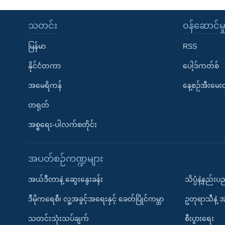
သတင်း
၀န်ဆောင်မှ
မြန်မာ
RSS
နိုင်ငံတကာ
ပေါ့ဒ်ကတ်စ်
အမေရိကန်
နေ့စဉ်အီးမေ
တရုတ်
အစ္စရေး-ပါလက်စတိုင်း
အပတ်စဉ်ကဏ္ဍများ
အယ်ဒီတာနဲ့ ဆွေးနွေးခန်း
သိပ္ပံနဲ့နည်း
ဒီမိုကရေစီ၊ လူ့အခွင့်အရေးနှင့် ခေတ်ပြိုင်ကမ္ဘာ
ဥတုရာသီနဲ့ 
သတင်းသုံးသပ်ချက်
စီးပွားရေး