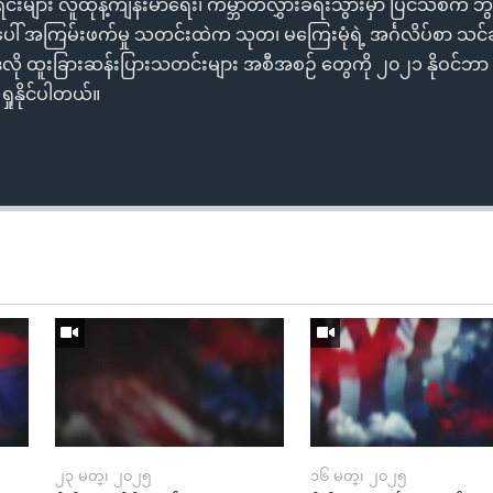
ျား လူထုနဲ့ကျန်းမာရေး၊ ကမ္ဘာတလွှားခရီးသွားမှာ ပြင်သစ်က ဘွန်
ေါ် အကြမ်းဖက်မှု သတင်းထဲက သုတ၊ မကြေးမုံရဲ့ အင်္ဂလိပ်စာ သင်ခန်း
လို ထူးခြားဆန်းပြားသတင်းများ အစီအစဉ် တွေကို ၂၀၂၁ နိုဝင်ဘာ ၂၈
ရှုနိုင်ပါတယ်။
၂၃ မတ္၊ ၂၀၂၅
၁၆ မတ္၊ ၂၀၂၅