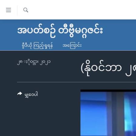
သုံး
ရ
ရှာဖွေ
လွယ်ကူ
မူလစာမျက်နှာ
အပတ်စဉ် တီဗွီမဂ္ဂဇင်း
ရ
စေ
မြန်မာ
လာ
ဗွီဒီယို ကြည့်ရှုရန်
အကြောင်း
သည့်
ဒ်
ကမ္ဘာ့သတင်းများ
Link
ဗွီဒီယို
နိုင်ငံတကာ
၂၈ ႏိုဝင္ဘာ၊ ၂၀၂၁
(နိုဝင်ဘာ 
များ
သတင်းလွတ်လပ်ခွင့်
အမေရိကန်
ပင်မ
ရပ်ဝန်းတခု လမ်းတခု အလွန်
တရုတ်
အကြောင်းအရာ
အင်္ဂလိပ်စာလေ့လာမယ်
အစ္စရေး-ပါလက်စတိုင်း
မျှဝေပါ
သို့
အပတ်စဉ်ကဏ္ဍများ
အမေရိကန်သုံးအီဒီယံ
ကျော်
ကြည့်
ရေဒီယိုနှင့်ရုပ်သံ အချက်အလက်များ
မကြေးမုံရဲ့ အင်္ဂလိပ်စာ
ရေဒီယို
ရန်
ရေဒီယို/တီဗွီအစီအစဉ်
ရုပ်ရှင်ထဲက အင်္ဂလိပ်စာ
တီဗွီ
ပင်မ