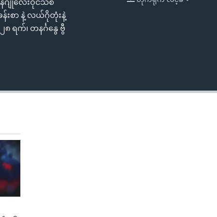
ဂျိုလေးဝိုင်သစ်
EMBED
စာ နဲ့ လယ်ဂိုတုံးနဲ့
 ရက်၊ တနင်္ဂနွေ ဗွီ