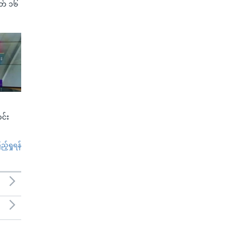
(မတ် ၁၆
င်း
်ရှုရန်