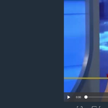
သုတပဒေသာ အင်္ဂလိပ်စာ
အ
ညွန်း
စာမျက်နှာ
သို့
ကျော်
ကြည့်
ရန်
ရှာဖွေ
ရန်
နေရာ
သို့
ကျော်
ရန်
0:00