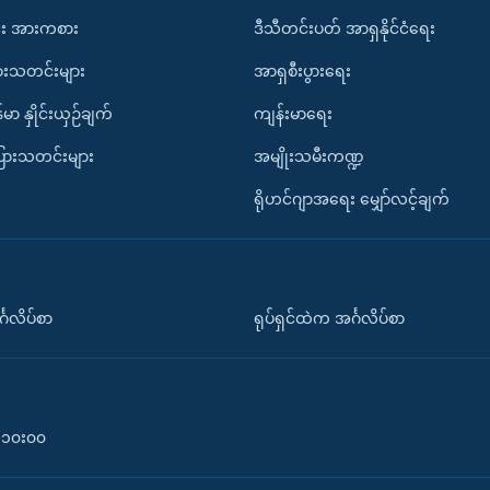
း အားကစား
ဒီသီတင်းပတ် အာရှနိုင်ငံရေး
ားသတင်းများ
အာရှစီးပွားရေး
်မာ နှိုင်းယှဉ်ချက်
ကျန်းမာရေး
ပြားသတင်းများ
အမျိုးသမီးကဏ္ဍ
ရိုဟင်ဂျာအရေး မျှော်လင့်ချက်
်္ဂလိပ်စာ
ရုပ်ရှင်ထဲက အင်္ဂလိပ်စာ
၀-၁၀း၀၀