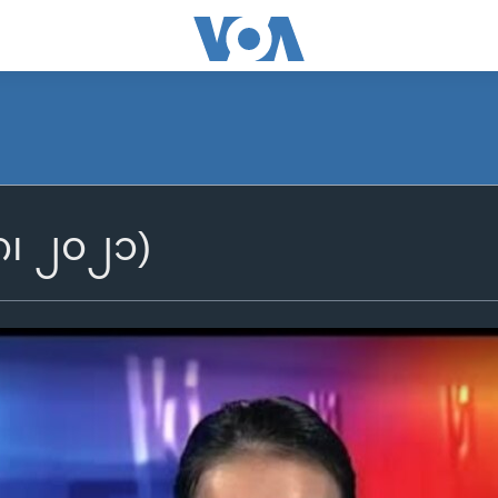
၂၈၊ ၂၀၂၁)