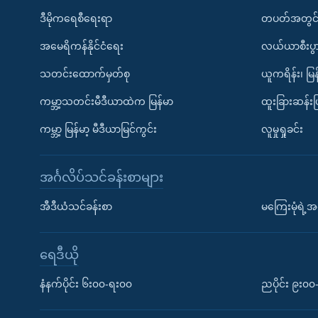
ဒီမိုကရေစီရေးရာ
တပတ်အတွင်
အမေရိကန်နိုင်ငံရေး
လယ်ယာစီးပွ
သတင်းထောက်မှတ်စု
ယူကရိန်း၊ မြန
ကမ္ဘာ့သတင်းမီဒီယာထဲက မြန်မာ
ထူးခြားဆန်း
ကမ္ဘာ့ မြန်မာ့ မီဒီယာမြင်ကွင်း
လူမှုရှုခင်း
အင်္ဂလိပ်သင်ခန်းစာများ
အီဒီယံသင်ခန်းစာ
မကြေးမုံရဲ့အင
ရေဒီယို
နံနက်ပိုင်း ၆း၀၀-ရး၀၀
ညပိုင်း ၉း၀