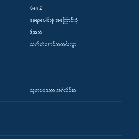
Gen Z
နေရာပေါင်းစုံ အကြောင်းစုံ
ဒို့အသံ
သက်တံရောင်သတင်းလွှာ
သုတပဒေသာ အင်္ဂလိပ်စာ