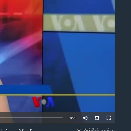
ble
29:29
တိုက်ရိုက် လင့်ခ်