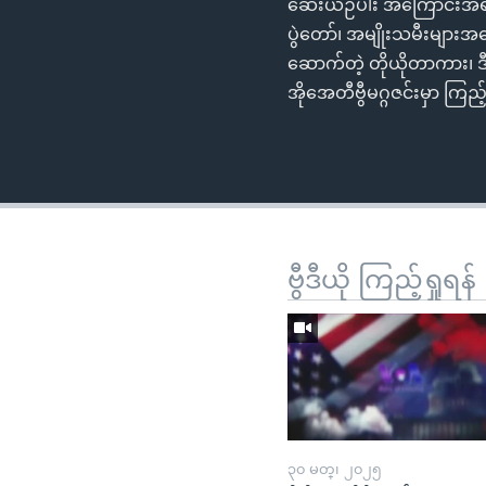
ဆေးယဉ်ပါး အကြောင်းအရင်းမ
ပွဲတော်၊ အမျိုးသမီးများအပ
ဆောက်တဲ့ တိုယိုတာကား၊ ဒီ
အိုအေတီဗွီမဂ္ဂဇင်းမှာ ကြည့်
ဗွီဒီယို ကြည့်ရှုရန်
၃၀ မတ္၊ ၂၀၂၅