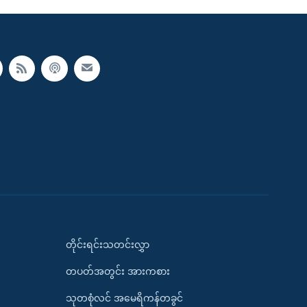
တိုင်းရင်းသတင်းလွှာ
တပတ်အတွင်း အားကစား
သုတစုံလင် အမေရိကန်တခွင်