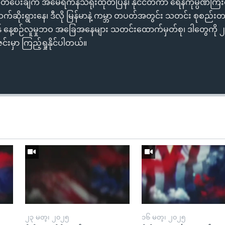
တိပေးချက် အမေရိကန်သံရုံးထုတ်ပြန်၊ နိုင်ငံတကာ ရေနံကုမ္ပဏီကြီ
 ဆက်ဆိုးရွားနေ၊ ဒီလို မြန်မာနဲ့ ကမ္ဘာ တပတ်အတွင်း သတင်း စုစည်းတ
န် နေ့စဉ်လူမှုဘဝ အခြေအနေများ သတင်းထောက်မှတ်စု၊ ဒါတွေကို 
င်းမှာ ကြည့်ရှုနိုင်ပါတယ်။
၂၃ မတ္၊ ၂၀၂၅
၁၆ မတ္၊ ၂၀၂၅