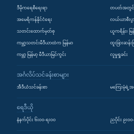
ဒီမိုကရေစီရေးရာ
တပတ်အတွင်
အမေရိကန်နိုင်ငံရေး
လယ်ယာစီးပွ
သတင်းထောက်မှတ်စု
ယူကရိန်း၊ မြန
ကမ္ဘာ့သတင်းမီဒီယာထဲက မြန်မာ
ထူးခြားဆန်း
ကမ္ဘာ့ မြန်မာ့ မီဒီယာမြင်ကွင်း
လူမှုရှုခင်း
အင်္ဂလိပ်သင်ခန်းစာများ
အီဒီယံသင်ခန်းစာ
မကြေးမုံရဲ့အင
ရေဒီယို
နံနက်ပိုင်း ၆း၀၀-ရး၀၀
ညပိုင်း ၉း၀