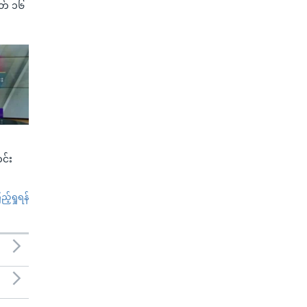
(မတ် ၁၆
င်း
်ရှုရန်