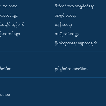
း အားကစား
ဒီသီတင်းပတ် အာရှနိုင်ငံရေး
ားသတင်းများ
အာရှစီးပွားရေး
်မာ နှိုင်းယှဉ်ချက်
ကျန်းမာရေး
ပြားသတင်းများ
အမျိုးသမီးကဏ္ဍ
ရိုဟင်ဂျာအရေး မျှော်လင့်ချက်
်္ဂလိပ်စာ
ရုပ်ရှင်ထဲက အင်္ဂလိပ်စာ
၀-၁၀း၀၀