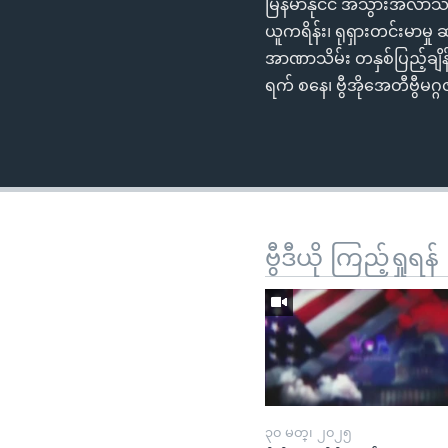
မြန်မာနိုင်ငံ အသွားအလာသ
ယူကရိန်း၊ ရုရှားတင်းမာမှု
အာဏာသိမ်း တနှစ်ပြည့်ချိ
ရက် စနေ၊ ဗွီအိုအေတီဗွီမဂ္ဂဇ
ဗွီဒီယို ကြည့်ရှုရန်
၃၀ မတ္၊ ၂၀၂၅