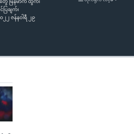
းတွေ မြန်မာက ထွက်၊
EMBED
င်ပြချက်၊
၂၀၂၂ ဇန်နဝါရီ ၂၉