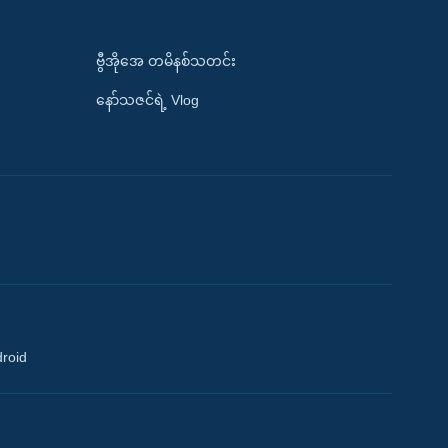
ဗွီအိုအေ တမိနစ်သတင်း
နော်သဇင်ရဲ့ Vlog
droid