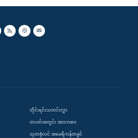
တိုင်းရင်းသတင်းလွှာ
တပတ်အတွင်း အားကစား
သုတစုံလင် အမေရိကန်တခွင်