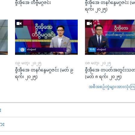
ဗွီအိုအေ တီဗွီမဂ္ဂဇင်း
ဗွီအိုအေ တနင်္ဂနွေမဂ္ဂဇင်း 
ရက်၊ ၂၀၂၅)
၀၉ မတ္၊ ၂၀၂၅
၀၈ မတ္၊ ၂၀၂၅
း
ဗွီအိုအေ တနင်္ဂနွေမဂ္ဂဇင်း (မတ် ၉
ဗွီအိုအေ တပတ်အတွင်းသတ
ရက်၊ ၂၀၂၅)
(မတ် ၈ ရက်၊ ၂၀၂၅)
အစီအစဉ်တွဲများအားလုံးကြည့
း
ား