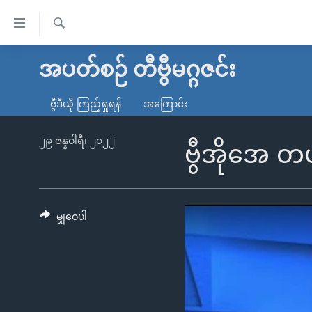
သုံး
ရ
ရှာဖွေ
လွယ်ကူ
မူလစာမျက်နှာ
အပတ်စဉ် တီဗွီမဂ္ဂဇင်း
ရ
စေ
မြန်မာ
လာ
ဗွီဒီယို ကြည့်ရှုရန်
အကြောင်း
သည့်
ဒ်
ကမ္ဘာ့သတင်းများ
Link
ဗွီဒီယို
နိုင်ငံတကာ
၂၉ ဇန္နဝါရီ၊ ၂၀၂၂
ဗွီအိုအေ တ
များ
သတင်းလွတ်လပ်ခွင့်
အမေရိကန်
ပင်မ
ရပ်ဝန်းတခု လမ်းတခု အလွန်
တရုတ်
အကြောင်းအရာ
အင်္ဂလိပ်စာလေ့လာမယ်
အစ္စရေး-ပါလက်စတိုင်း
မျှဝေပါ
သို့
အပတ်စဉ်ကဏ္ဍများ
အမေရိကန်သုံးအီဒီယံ
ကျော်
ကြည့်
ရေဒီယိုနှင့်ရုပ်သံ အချက်အလက်များ
မကြေးမုံရဲ့ အင်္ဂလိပ်စာ
ရေဒီယို
ရန်
ရေဒီယို/တီဗွီအစီအစဉ်
ရုပ်ရှင်ထဲက အင်္ဂလိပ်စာ
တီဗွီ
ပင်မ