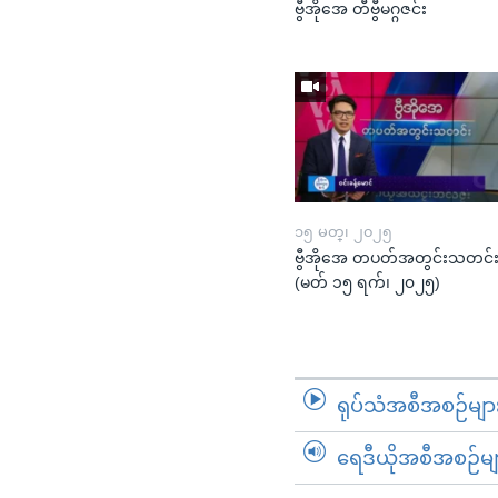
ဗွီအိုအေ တီဗွီမဂ္ဂဇင်း
၁၅ မတ္၊ ၂၀၂၅
ဗွီအိုအေ တပတ်အတွင်းသတင်
(မတ် ၁၅ ရက်၊ ၂၀၂၅)
ရုပ်သံအစီအစဉ်မျာ
ရေဒီယိုအစီအစဉ်မျ