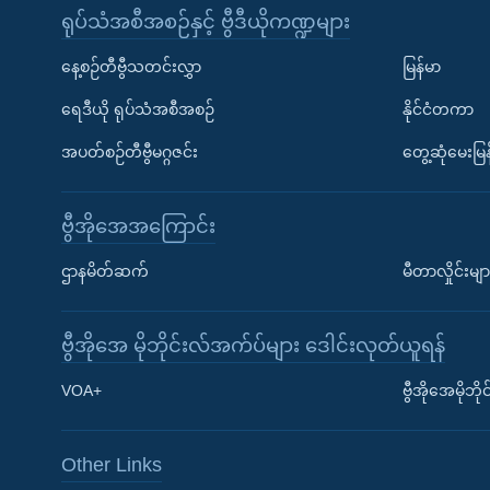
ရုပ်သံအစီအစဉ်နှင့် ဗွီဒီယိုကဏ္ဍများ
နေ့စဉ်တီဗွီသတင်းလွှာ
မြန်မာ
ရေဒီယို ရုပ်သံအစီအစဉ်
နိုင်ငံတကာ
အပတ်စဉ်တီဗွီမဂ္ဂဇင်း
တွေ့ဆုံမေးမြန
ဗွီအိုအေအကြောင်း
ဌာနမိတ်ဆက်
မီတာလှိုင်းမျာ
ဗွီအိုအေ မိုဘိုင်းလ်အက်ပ်များ ဒေါင်းလုတ်ယူရန်
Learning English
VOA+
ဗွီအိုအေမိုဘ
ဗွီအိုအေ လူမှုကွန်ယက်များ
Other Links