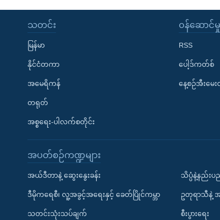
သတင်း
၀န်ဆောင်မှ
မြန်မာ
RSS
နိုင်ငံတကာ
ပေါ့ဒ်ကတ်စ်
အမေရိကန်
နေ့စဉ်အီးမေ
တရုတ်
အစ္စရေး-ပါလက်စတိုင်း
အပတ်စဉ်ကဏ္ဍများ
အယ်ဒီတာနဲ့ ဆွေးနွေးခန်း
သိပ္ပံနဲ့နည်း
ဒီမိုကရေစီ၊ လူ့အခွင့်အရေးနှင့် ခေတ်ပြိုင်ကမ္ဘာ
ဥတုရာသီနဲ့ 
သတင်းသုံးသပ်ချက်
စီးပွားရေး