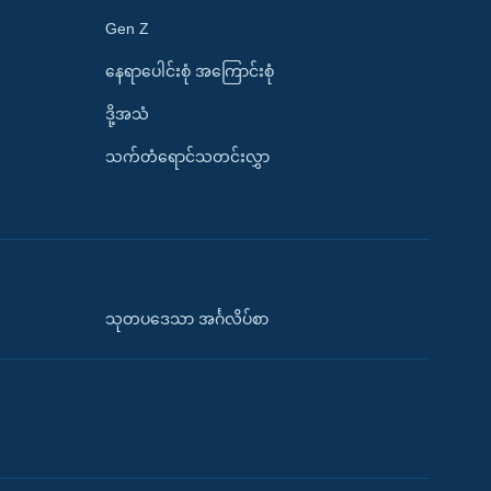
Gen Z
နေရာပေါင်းစုံ အကြောင်းစုံ
ဒို့အသံ
သက်တံရောင်သတင်းလွှာ
သုတပဒေသာ အင်္ဂလိပ်စာ