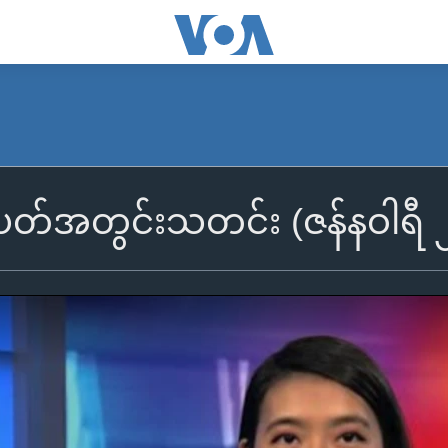
ပတ်အတွင်းသတင်း (ဇန်နဝါရီ