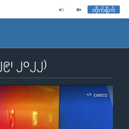
တိုက်ရိုက်
 ၂၉၊ ၂၀၂၂)
EMBED