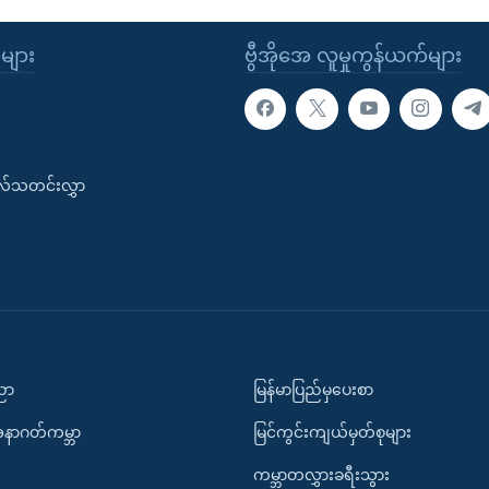
ုများ
ဗွီအိုအေ လူမှုကွန်ယက်များ
းလ်သတင်းလွှာ
ပညာ
မြန်မာပြည်မှပေးစာ
အနာဂတ်ကမ္ဘာ
မြင်ကွင်းကျယ်မှတ်စုများ
ကမ္ဘာတလွှားခရီးသွား