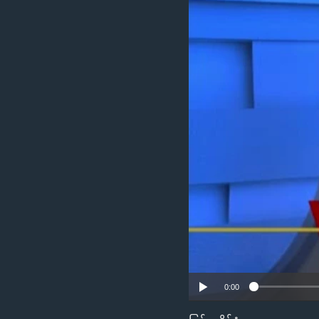
သုတပဒေသာ အင်္ဂလိပ်စာ
အ
ညွန်း
စာမျက်နှာ
သို့
ကျော်
ကြည့်
ရန်
ရှာဖွေ
ရန်
နေရာ
သို့
ကျော်
ရန်
0:00