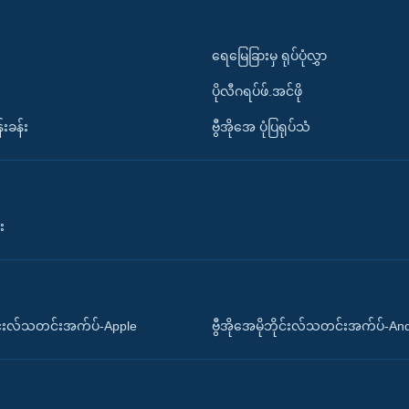
ရေမြေခြားမှ ရုပ်ပုံလွှာ
ပိုလီဂရပ်ဖ်.အင်ဖို
်းခန်း
ဗွီအိုအေ ပုံပြရုပ်သံ
း
ိုင်းလ်သတင်းအက်ပ်-Apple
ဗွီအိုအေမိုဘိုင်းလ်သတင်းအက်ပ်-An