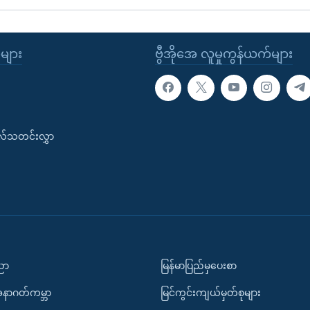
ုများ
ဗွီအိုအေ လူမှုကွန်ယက်များ
းလ်သတင်းလွှာ
ပညာ
မြန်မာပြည်မှပေးစာ
အနာဂတ်ကမ္ဘာ
မြင်ကွင်းကျယ်မှတ်စုများ