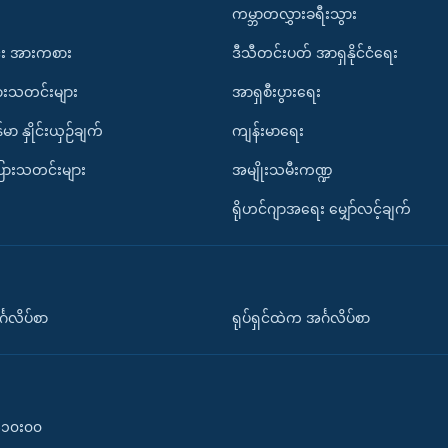
ကမ္ဘာတလွှားခရီးသွား
း အားကစား
ဒီသီတင်းပတ် အာရှနိုင်ငံရေး
ားသတင်းများ
အာရှစီးပွားရေး
်မာ နှိုင်းယှဉ်ချက်
ကျန်းမာရေး
ပြားသတင်းများ
အမျိုးသမီးကဏ္ဍ
ရိုဟင်ဂျာအရေး မျှော်လင့်ချက်
်္ဂလိပ်စာ
ရုပ်ရှင်ထဲက အင်္ဂလိပ်စာ
၀-၁၀း၀၀