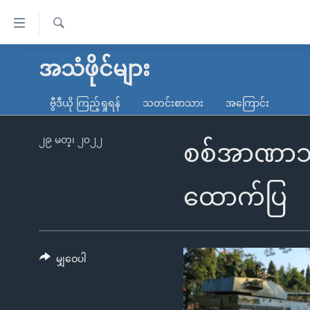
သုံး
ရ
ရှာဖွေ
လွယ်ကူ
မူလစာမျက်နှာ
အသံဖိုင်များ
ရ
စေ
မြန်မာ
လာ
ဗွီဒီယို ကြည့်ရှုရန်
သတင်းစာသား
အကြောင်း
သည့်
ဒ်
ကမ္ဘာ့သတင်းများ
Link
ဗွီဒီယို
နိုင်ငံတကာ
၂၉ မတ္၊ ၂၀၂၂
စစ်အာဏာသိမ
များ
သတင်းလွတ်လပ်ခွင့်
အမေရိကန်
ပင်မ
ရပ်ဝန်းတခု လမ်းတခု အလွန်
တရုတ်
ထောက်ပြ
အကြောင်းအရာ
အင်္ဂလိပ်စာလေ့လာမယ်
အစ္စရေး-ပါလက်စတိုင်း
သို့
အပတ်စဉ်ကဏ္ဍများ
အမေရိကန်သုံးအီဒီယံ
ကျော်
ကြည့်
မျှဝေပါ
ရေဒီယိုနှင့်ရုပ်သံ အချက်အလက်များ
မကြေးမုံရဲ့ အင်္ဂလိပ်စာ
ရေဒီယို
ရန်
ရေဒီယို/တီဗွီအစီအစဉ်
ရုပ်ရှင်ထဲက အင်္ဂလိပ်စာ
တီဗွီ
ပင်မ