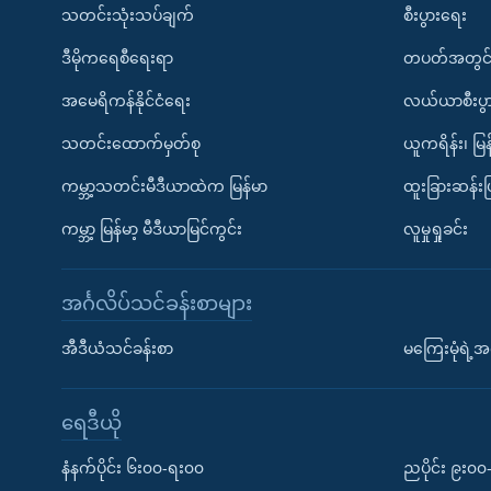
သတင်းသုံးသပ်ချက်
စီးပွားရေး
ဒီမိုကရေစီရေးရာ
တပတ်အတွင်
အမေရိကန်နိုင်ငံရေး
လယ်ယာစီးပွ
သတင်းထောက်မှတ်စု
ယူကရိန်း၊ မြန
ကမ္ဘာ့သတင်းမီဒီယာထဲက မြန်မာ
ထူးခြားဆန်း
ကမ္ဘာ့ မြန်မာ့ မီဒီယာမြင်ကွင်း
လူမှုရှုခင်း
အင်္ဂလိပ်သင်ခန်းစာများ
အီဒီယံသင်ခန်းစာ
မကြေးမုံရဲ့အင
ရေဒီယို
နံနက်ပိုင်း ၆း၀၀-ရး၀၀
ညပိုင်း ၉း၀