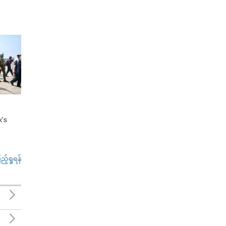
x's
်ရှုရန်