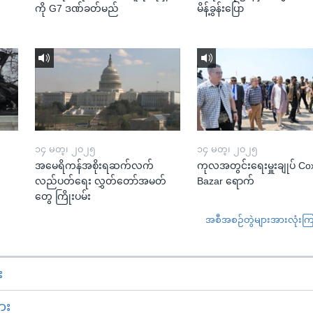
ကို G7 ဒဏ်ခတ်မည်
မိန့်ခွန်းပြော
၁၄ မတ္၊ ၂၀၂၅
၁၄ မတ္၊ ၂၀၂၅
အမေရိကန်အစိုးရဆက်လက်
ကုလအတွင်းရေးမှူးချုပ် Co
လည်ပတ်ရေး လွှတ်တော်အမတ်
Bazar ရောက်
တွေ ကြိုးပမ်း
အစီအစဉ်တွဲများအားလုံးကြည့
း
ား