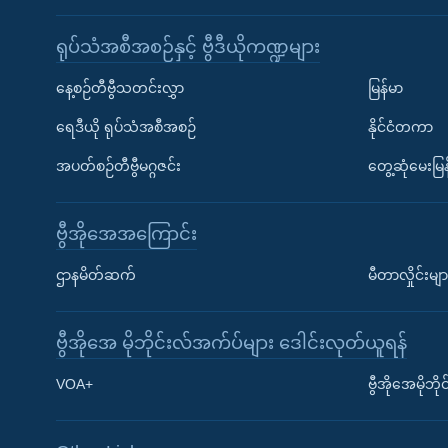
ရုပ်သံအစီအစဉ်နှင့် ဗွီဒီယိုကဏ္ဍများ
နေ့စဉ်တီဗွီသတင်းလွှာ
မြန်မာ
ရေဒီယို ရုပ်သံအစီအစဉ်
နိုင်ငံတကာ
အပတ်စဉ်တီဗွီမဂ္ဂဇင်း
တွေ့ဆုံမေးမြန
ဗွီအိုအေအကြောင်း
ဌာနမိတ်ဆက်
မီတာလှိုင်းမျာ
ဗွီအိုအေ မိုဘိုင်းလ်အက်ပ်များ ဒေါင်းလုတ်ယူရန်
Learning English
VOA+
ဗွီအိုအေမိုဘ
ဗွီအိုအေ လူမှုကွန်ယက်များ