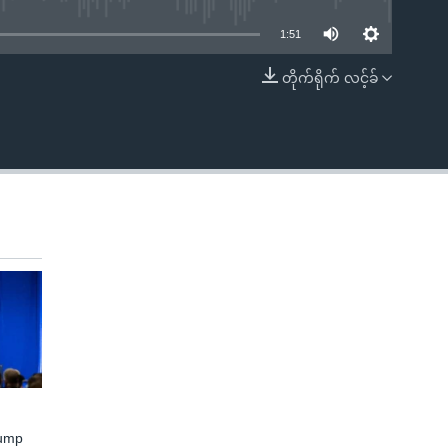
1:51
တိုက်ရိုက် လင့်ခ်
EMBED
rump