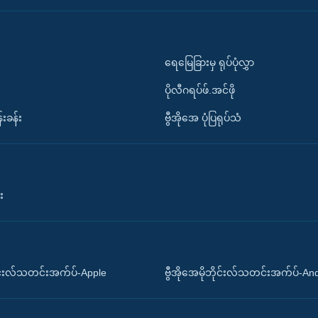
ရေမြေခြားမှ ရုပ်ပုံလွှာ
ပိုလီဂရပ်ဖ်.အင်ဖို
်းခန်း
ဗွီအိုအေ ပုံပြရုပ်သံ
း
ိုင်းလ်သတင်းအက်ပ်-Apple
ဗွီအိုအေမိုဘိုင်းလ်သတင်းအက်ပ်-An