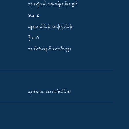
သုတစုံလင် အမေရိကန်တခွင်
Gen Z
နေရာပေါင်းစုံ အကြောင်းစုံ
ဒို့အသံ
သက်တံရောင်သတင်းလွှာ
သုတပဒေသာ အင်္ဂလိပ်စာ