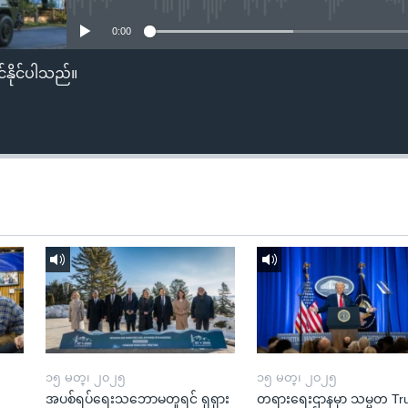
0:00
်နိုင်ပါသည်။
၁၅ မတ္၊ ၂၀၂၅
၁၅ မတ္၊ ၂၀၂၅
အပစ်ရပ်ရေးသဘောမတူရင် ရုရှား
တရားရေးဌာနမှာ သမ္မတ T