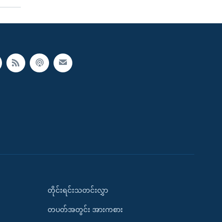
တိုင်းရင်းသတင်းလွှာ
တပတ်အတွင်း အားကစား