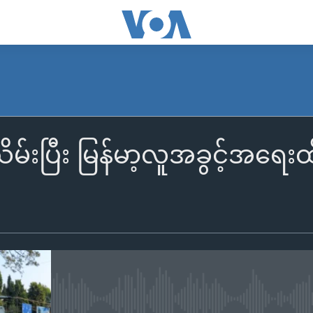
်းပြီး မြန်မာ့လူအခွင့်အရေးထ
No media source currently availa