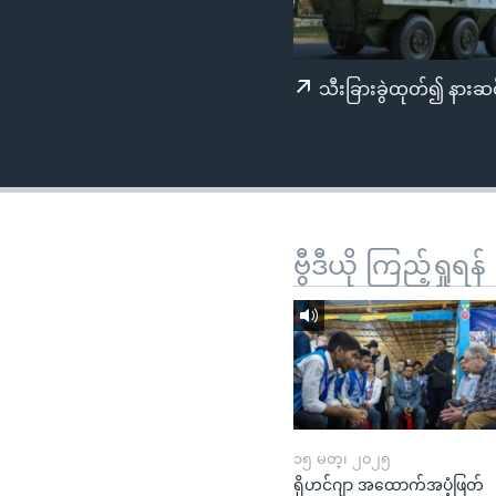
သုတပဒေသာ အင်္ဂလိပ်စာ
အ
ညွန်း
စာမျက်နှာ
သီးခြားခွဲထုတ်၍ နားဆင
သို့
ကျော်
ကြည့်
ရန်
ရှာဖွေ
ရန်
ဗွီဒီယို ကြည့်ရှုရန်
နေရာ
သို့
ကျော်
ရန်
၁၅ မတ္၊ ၂၀၂၅
ရိုဟင်ဂျာ အထောက်အပံ့ဖြတ်