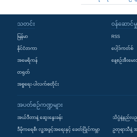
သတင်း
၀န်ဆောင်မှ
မြန်မာ
RSS
နိုင်ငံတကာ
ပေါ့ဒ်ကတ်စ်
အမေရိကန်
နေ့စဉ်အီးမေ
တရုတ်
အစ္စရေး-ပါလက်စတိုင်း
အပတ်စဉ်ကဏ္ဍများ
အယ်ဒီတာနဲ့ ဆွေးနွေးခန်း
သိပ္ပံနဲ့နည်း
ဒီမိုကရေစီ၊ လူ့အခွင့်အရေးနှင့် ခေတ်ပြိုင်ကမ္ဘာ
ဥတုရာသီနဲ့ 