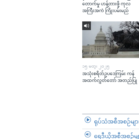
တောက်မှု ဟန့်တားဖို့ ကုလ
အကြီးအကဲ ကြိုးပမ်းမည်
၁၅ မတ္၊ ၂၀၂၅
အသုံးစရိတ်ဥပဒေကြမ်း ကန်
အထက်လွှတ်တော် အတည်ပြု
ရုပ်သံအစီအစဉ်မျာ
ရေဒီယိုအစီအစဉ်မျ