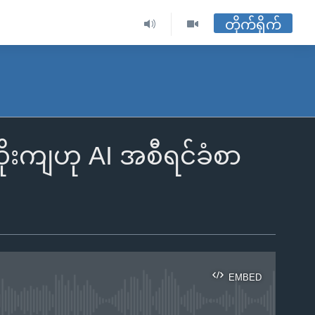
တိုက်ရိုက်
ိုးကျဟု AI အစီရင်ခံစာ
EMBED
ble