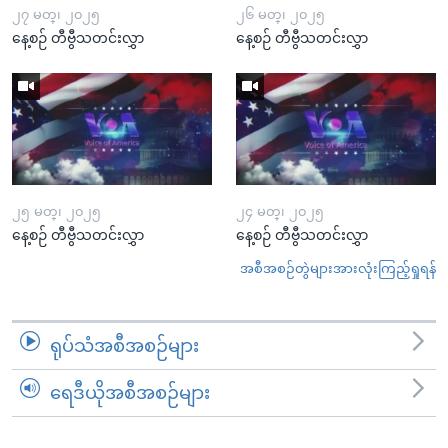
၂၇ မတ္၊ ၂၀၂၅
၂၆ မတ္၊ ၂၀၂၅
နေ့စဉ် တီဗွီသတင်းလွှာ
နေ့စဉ် တီဗွီသတင်းလွှာ
၂၅ မတ္၊ ၂၀၂၅
၂၄ မတ္၊ ၂၀၂၅
နေ့စဉ် တီဗွီသတင်းလွှာ
နေ့စဉ် တီဗွီသတင်းလွှာ
အစီအစဉ်တွဲများအားလုံးကြည့်ရှုရန်
ရုပ်သံအစီအစဉ်များ
ရေဒီယိုအစီအစဉ်များ