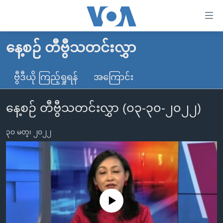
သုံး
ရ
လွယ်ကူ
နေ့စဉ် တီဗွီသတင်းလွှာ
မူလစာမျက်နှာ
စေ
မြန်မာ
ဗွီဒီယို ကြည့်ရှုရန်
အကြောင်း
သည့်
ကမ္ဘာ့သတင်းများ
Link
နေ့စဉ် တီဗွီသတင်းလွှာ (၀၃-၃၀-၂၀၂၂)
ဗွီဒီယို
နိုင်ငံတကာ
များ
သတင်းလွတ်လပ်ခွင့်
အမေရိကန်
ပင်မ
၃၀ မတ္၊ ၂၀၂၂
ရပ်ဝန်းတခု လမ်းတခု အလွန်
တရုတ်
အကြောင်းအရာ
သို့
အင်္ဂလိပ်စာလေ့လာမယ်
အစ္စရေး-ပါလက်စတိုင်း
ကျော်
အပတ်စဉ်ကဏ္ဍများ
အမေရိကန်သုံးအီဒီယံ
ကြည့်
ရေဒီယိုနှင့်ရုပ်သံ အချက်အလက်များ
မကြေးမုံရဲ့ အင်္ဂလိပ်စာ
ရေဒီယို
ရန်
No media source currently available
ပင်မ
ရေဒီယို/တီဗွီအစီအစဉ်
ရုပ်ရှင်ထဲက အင်္ဂလိပ်စာ
တီဗွီ