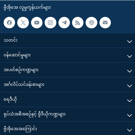
ဗွီအိုအေ လူမှုကွန်ယက်များ
သတင်း
၀န်ဆောင်မှုများ
အပတ်စဉ်ကဏ္ဍများ
အင်္ဂလိပ်သင်ခန်းစာများ
ရေဒီယို
ရုပ်သံအစီအစဉ်နှင့် ဗွီဒီယိုကဏ္ဍများ
ဗွီအိုအေအကြောင်း