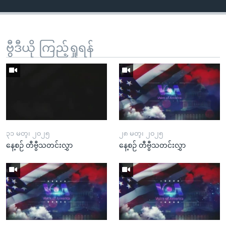
ဗွီဒီယို ကြည့်ရှုရန်
၃၁ မတ္၊ ၂၀၂၅
၂၈ မတ္၊ ၂၀၂၅
နေ့စဉ် တီဗွီသတင်းလွှာ
နေ့စဉ် တီဗွီသတင်းလွှာ