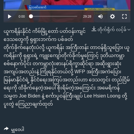
အ
သုတပဒေသာ အင်္ဂလိပ်စာ
ညွန်း
Learning English
0:00
29:28
စာမျက်နှာ
သို့
ဗွီအိုအေ လူမှုကွန်ယက်များ
တိုက်ရိုက် လင့်ခ်
ယူကရိန်းနိုင်ငံ ကိဗ်မြို့တော် ပတ်ဝန်းကျင်
ကျော်
ဒေသတွေကို ရုရှားဘက်က ပစ်ခတ်
ကြည့်
တိုက်ခိုက်နေတုံးပဲလို့ ယူကရိန်း အကြီးတန်း တာဝန်ရှိသူပြော၊ ယူ
ရန်
ဘာသာစကားများ
ကရိန်းကို ရုရှားရဲ့ ကျူးကျော်တိုက်ခိုက်မှုကြောင့် ဒုတိယကမ္ဘာ
ရှာဖွေ
စစ်နောက်ပိုင်း တကမ္ဘာလုံးစားနပ်ရိက္ခာဆိုင်ရာ အဆိုးရွားဆုံး
ရန်
အကျပ်အတည်းနဲ့ ကြုံရနိုင်တယ်လို့ WFP အကြီးအကဲပြော၊
နေရာ
မြန်မာနိုင်ငံရဲ့ နိုင်ငံရေးအကြပ်အတည်းဟာ ဒေသတွင်း တည်ငြိမ်
သို့
ရေးကို ထိခိုက်နေတဲ့အပေါ် စိုးရိမ်တဲ့အကြောင်း အမေရိကန်
ကျော်
သမ္မတ Joe Biden နဲ့ စင်္ကာပူဝန်ကြီးချုပ် Lee Hsien Loong တို့
ရန်
ပူးတွဲ ကြေညာချက်ထုတ်
မျှဝေပါ