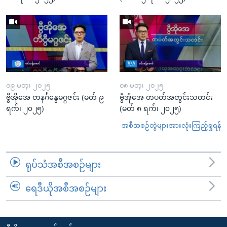
၀၉ မတ္၊ ၂၀၂၅
၀၈ မတ္၊ ၂၀၂၅
ဗွီအိုအေ တနင်္ဂနွေမဂ္ဂဇင်း (မတ် ၉
ဗွီအိုအေ တပတ်အတွင်းသတင်း
ရက်၊ ၂၀၂၅)
(မတ် ၈ ရက်၊ ၂၀၂၅)
အစီအစဉ်တွဲများအားလုံးကြည့်ရှုရန်
ရုပ်သံအစီအစဉ်များ
ရေဒီယိုအစီအစဉ်များ