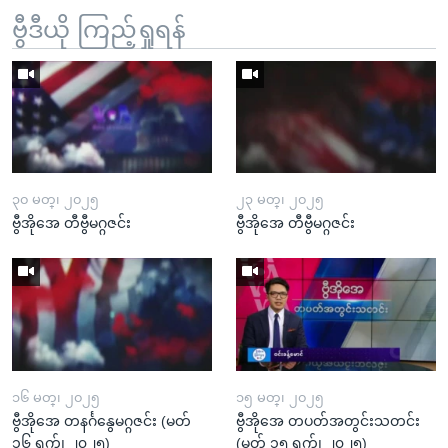
ဗွီဒီယို ကြည့်ရှုရန်
၃၀ မတ္၊ ၂၀၂၅
၂၃ မတ္၊ ၂၀၂၅
ဗွီအိုအေ တီဗွီမဂ္ဂဇင်း
ဗွီအိုအေ တီဗွီမဂ္ဂဇင်း
၁၆ မတ္၊ ၂၀၂၅
၁၅ မတ္၊ ၂၀၂၅
ဗွီအိုအေ တနင်္ဂနွေမဂ္ဂဇင်း (မတ်
ဗွီအိုအေ တပတ်အတွင်းသတင်း
၁၆ ရက်၊ ၂၀၂၅)
(မတ် ၁၅ ရက်၊ ၂၀၂၅)