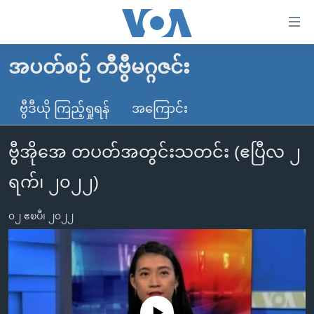
သုံး
ရ
လွယ်ကူ
အပတ်စဉ် တီဗွီမဂ္ဂဇင်း
မူလစာမျက်နှာ
စေ
မြန်မာ
ဗွီဒီယို ကြည့်ရှုရန်
အကြောင်း
သည့်
ကမ္ဘာ့သတင်းများ
Link
ဗွီအိုအေ တပတ်အတွင်းသတင်း (ဧပြီလ ၂
ဗွီဒီယို
နိုင်ငံတကာ
များ
သတင်းလွတ်လပ်ခွင့်
အမေရိကန်
ရက်၊ ၂၀၂၂)
ပင်မ
ရပ်ဝန်းတခု လမ်းတခု အလွန်
တရုတ်
အကြောင်းအရာ
၀၂ ဧၿပီ၊ ၂၀၂၂
သို့
အင်္ဂလိပ်စာလေ့လာမယ်
အစ္စရေး-ပါလက်စတိုင်း
ကျော်
အပတ်စဉ်ကဏ္ဍများ
အမေရိကန်သုံးအီဒီယံ
ကြည့်
ရေဒီယိုနှင့်ရုပ်သံ အချက်အလက်များ
မကြေးမုံရဲ့ အင်္ဂလိပ်စာ
ရေဒီယို
ရန်
ပင်မ
ရေဒီယို/တီဗွီအစီအစဉ်
ရုပ်ရှင်ထဲက အင်္ဂလိပ်စာ
တီဗွီ
No media source currently available