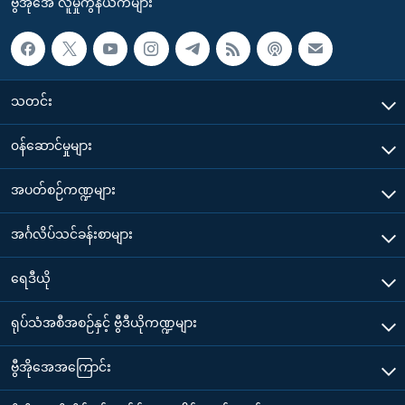
ဗွီအိုအေ လူမှုကွန်ယက်များ
သတင်း
၀န်ဆောင်မှုများ
အပတ်စဉ်ကဏ္ဍများ
အင်္ဂလိပ်သင်ခန်းစာများ
ရေဒီယို
ရုပ်သံအစီအစဉ်နှင့် ဗွီဒီယိုကဏ္ဍများ
ဗွီအိုအေအကြောင်း