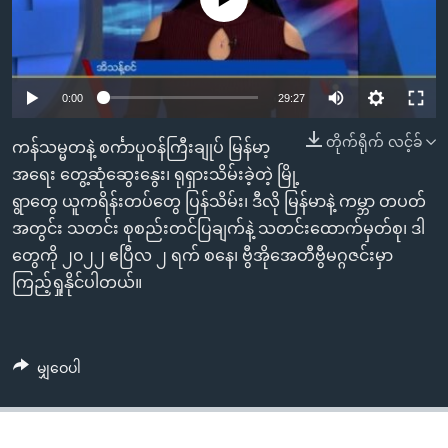
အ
သုတပဒေသာ အင်္ဂလိပ်စာ
ညွန်း
Learning English
စာမျက်နှာ
သို့
ဗွီအိုအေ လူမှုကွန်ယက်များ
0:00
29:27
ကျော်
ကြည့်
တိုက်ရိုက် လင့်ခ်
ကန်သမ္မတနဲ့ စင်္ကာပူဝန်ကြီးချုပ် မြန်မာ့
ရန်
အရေး တွေ့ဆုံဆွေးနွေး၊ ရုရှားသိမ်းခဲ့တဲ့ မြို့
ဘာသာစကားများ
ရှာဖွေ
ရွာတွေ ယူကရိန်းတပ်တွေ ပြန်သိမ်း၊ ဒီလို မြန်မာနဲ့ ကမ္ဘာ တပတ်
ရန်
အတွင်း သတင်း စုစည်းတင်ပြချက်နဲ့ သတင်းထောက်မှတ်စု၊ ဒါ
နေရာ
တွေကို ၂၀၂၂ ဧပြီလ ၂ ရက် စနေ၊ ဗွီအိုအေတီဗွီမဂ္ဂဇင်းမှာ
သို့
ကြည့်ရှုနိုင်ပါတယ်။
ကျော်
ရန်
မျှဝေပါ