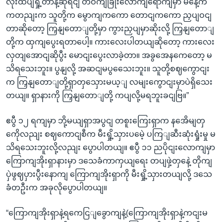
လုံးထပျရှို့တာနဲ့ဆိုရငျ တဝကျခြိုးလောကျရောကျမှာ မနေ့က
ကတညျးက သူတို့က မွောကျကကော တောငျကကော ညှပျဝငျ
တာဆိုတော့ ကြှနျတောျတို့မှာ ကွားညှပျမှာဆိုးလို့ ကြှနျတောျ
တို့က ထှကျပွေးရတာပေါ့။ ကားလေးပါတယျဆိုတော့ ကားလေး
လှတျအောငျဆိုပွီး မောငျးပွေးလာခဲ့တာ။ အခွအေနကေတော့ မ
သိရသေးဘူး။ ပွနျလို့ အဆငျမပွသေေးဘူး။ သူတို့စဈကွောငျး
က ကြှနျတောျတို့ရှာတှသှေားမယ့ျ လမျးကွောငျးမှာပဲရှိသေး
တယျ။ ရှာနားကို ကြှနျတောျတို့ ကပျလို့မရဘူးခငျဗြ။”
ဧပွီ ၁၂ ရကျမှာ ဘို့မယျရှာအပွငျ တစူးကြေးရှာက နအေိမျတှ
ကေိုလညျး စဈကောငျစီက မီးရှို့သှားပမေဲ့ ပကြျဆီးဆုံးရှုံးမှု မ
သိရသေးဘူးလို့လညျး ပွောပါတယျ။ ဧပွီ ၁၁ ညပိုငျးလောကျမှာ
ကြောကျအိုးရှာနားမှာ ဒသေခံကာကှယျရေး တပျဖှဲ့တှနေဲ့ တိုကျ
ပှဲဖွဈပှားပွီးနောကျ ကြောကျအိုးရှာကို မီးရှို့သှားတယျလို့ ဒသေ
ခံတဦးက အခုလိုပွောပါတယျ။
“ကြောကျအိုးရှာနဲ့ရကေငြျခွောကျနဲ့(ကြောကျအိုးရှာနဲ့ကငျးမ