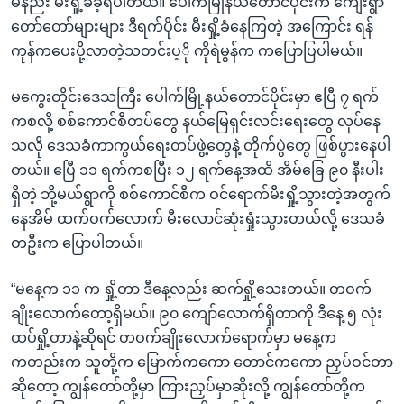
မနည်း မီးရှို့ခံခဲ့ရပါတယ်။ ပေါက်မြိုနယ်တောင်ပိုင်းက ကျေးရွာ
တော်တော်များများ ဒီရက်ပိုင်း မီးရှို့ခံနေကြတဲ့ အကြောင်း ရန်
ကုန်ကပေးပို့လာတဲ့သတင်းပ့ို ကိုရဲမွန်က ကပြောပြပါမယ်။
မကွေးတိုင်းဒေသကြီး ပေါက်မြို့နယ်တောင်ပိုင်းမှာ ဧပြီ ၇ ရက်
ကစလို့ စစ်ကောင်စီတပ်တွေ နယ်မြေရှင်းလင်းရေးတွေ လုပ်နေ
သလို ဒေသခံကာကွယ်ရေးတပ်ဖွဲ့တွေနဲ့ တိုက်ပွဲတွေ ဖြစ်ပွားနေပါ
တယ်။ ဧပြီ ၁၁ ရက်ကစပြီး ၁၂ ရက်နေ့အထိ အိမ်ခြေ ၉၀ နီးပါး
ရှိတဲ့ ဘို့မယ်ရွာကို စစ်ကောင်စီက ဝင်ရောက်မီးရှို့သွားတဲ့အတွက်
နေအိမ် ထက်ဝက်လောက် မီးလောင်ဆုံးရှုံးသွားတယ်လို့ ဒေသခံ
တဦးက ပြောပါတယ်။
“မနေ့က ၁၁ က ရှို့တာ ဒီနေ့လည်း ဆက်ရှို့သေးတယ်။ တဝက်
ချိုးလောက်တော့ရှိမယ်။ ၉၀ ကျော်လောက်ရှိတာကို ဒီနေ့ ၅ လုံး
ထပ်ရှို့တာနဲ့ဆိုရင် တဝက်ချိုးလောက်ရောက်မှာ မနေ့က
ကတည်းက သူတို့က မြောက်ကကော တောင်ကကော ညှပ်ဝင်တာ
ဆိုတော့ ကျွန်တော်တို့မှာ ကြားညှပ်မှာဆိုးလို့ ကျွန်တော်တို့က