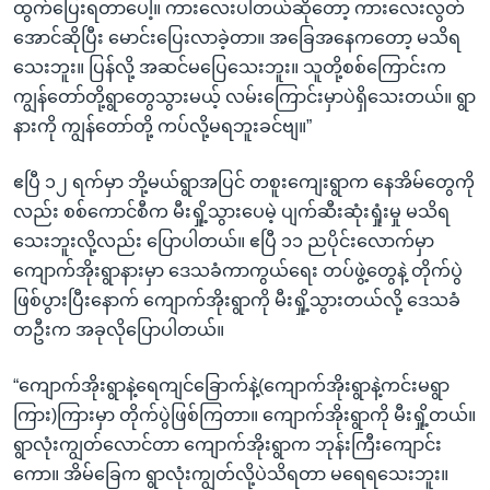
ထွက်ပြေးရတာပေါ့။ ကားလေးပါတယ်ဆိုတော့ ကားလေးလွတ်
အောင်ဆိုပြီး မောင်းပြေးလာခဲ့တာ။ အခြေအနေကတော့ မသိရ
သေးဘူး။ ပြန်လို့ အဆင်မပြေသေးဘူး။ သူတို့စစ်ကြောင်းက
ကျွန်တော်တို့ရွာတွေသွားမယ့် လမ်းကြောင်းမှာပဲရှိသေးတယ်။ ရွာ
နားကို ကျွန်တော်တို့ ကပ်လို့မရဘူးခင်ဗျ။”
ဧပြီ ၁၂ ရက်မှာ ဘို့မယ်ရွာအပြင် တစူးကျေးရွာက နေအိမ်တွေကို
လည်း စစ်ကောင်စီက မီးရှို့သွားပေမဲ့ ပျက်ဆီးဆုံးရှုံးမှု မသိရ
သေးဘူးလို့လည်း ပြောပါတယ်။ ဧပြီ ၁၁ ညပိုင်းလောက်မှာ
ကျောက်အိုးရွာနားမှာ ဒေသခံကာကွယ်ရေး တပ်ဖွဲ့တွေနဲ့ တိုက်ပွဲ
ဖြစ်ပွားပြီးနောက် ကျောက်အိုးရွာကို မီးရှို့သွားတယ်လို့ ဒေသခံ
တဦးက အခုလိုပြောပါတယ်။
“ကျောက်အိုးရွာနဲ့ရေကျင်ခြောက်နဲ့(ကျောက်အိုးရွာနဲ့ကင်းမရွာ
ကြား)ကြားမှာ တိုက်ပွဲဖြစ်ကြတာ။ ကျောက်အိုးရွာကို မီးရှို့တယ်။
ရွာလုံးကျွတ်လောင်တာ ကျောက်အိုးရွာက ဘုန်းကြီးကျောင်း
ကော။ အိမ်ခြေက ရွာလုံးကျွတ်လို့ပဲသိရတာ မရေရသေးဘူး။