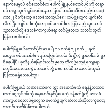
နောက်နေ့မှာပဲ စစ်ကောင်စီက ပေါက်မြို့နယ်တောင်ပိုင်းကို တရွာ
ဝင် တရွာထွက် ရှင်းလင်းနေတာဖြစ်ပါတယ်။ သိမ်းဆည်းထားတဲ့
ကား ၂ စီးကိုတော့ ဒေသခံကာကွယ်ရေး တပ်ဖွဲ့တွေက ဖျက်ဆီး
လိုက်ပြီး ကျန် ၁ စီးကိုတော့ စစ်ကောင်စီက ပြန်လည် ယူဆောင်
သွားတယ်လို့ ဒေသခံကာကွယ်ရေး တပ်ဖွဲ့တွေက သတင်းထုတ်
ပြန်ထားပါတယ်။
ပေါက်မြို့နယ်တောင်ပိုင်းမှာ ဧပြီ ၁၁ ရက်နဲ့ ၁၂ ရက် ၂ ရက်
အတွင်း စစ်ကောင်စီက နယ်မြေရှင်းလင်း မီးရှို့တဲ့ ရွာပေါင်း ၆ ရွာ
ရှိနေပါပြီ။ ခုလိုနယ်မြေရှင်းလင်းမှုတွေ တိုက်ပွဲတွေနဲ့ ကျေးရွာ
တွေမီးလောင်တာနဲ့ ပတ်သက်လို့ စစ်ကောင်စီက သတင်းထုတ်
ပြန်တာမရှိသေးပါဘူး။
ပေါက်မြို့နယ် သမားတော်ကျေးရွာ အနောက်ဖက် ရေနံနဲ့သဘာ၀
ဓာတ်ငွေ့လုပ်ငန်းကို ရေမောင်းနှင်ပို့ပေးတဲ့ ပန့်စက်ရုံကို ဒေသခံ
ကာကွယ်ရေးတပ်ဖွဲ့တွေက ဖောက်ခွဲဖျက်ဆီးတယ်ဆိုတာကိုတော့
သတင်းထုတ်ပြန်ထားပါတယ်။