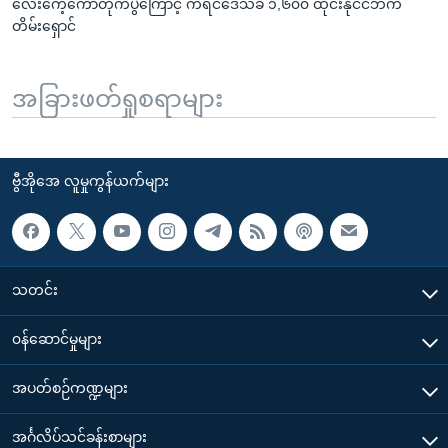
လေးကေ့ကော်တိုက်ပွဲကြောင့် ကရင်ဒေသခံ ၁,၆၀၀ ထိုင်းနိုင်ငံဘက်
တိမ်းရှောင်
အခြားဖတ်ရှုစရာများ
ဗွီအိုအေ လူမှုကွန်ယက်များ
သတင်း
၀န်ဆောင်မှုများ
အပတ်စဉ်ကဏ္ဍများ
အင်္ဂလိပ်သင်ခန်းစာများ