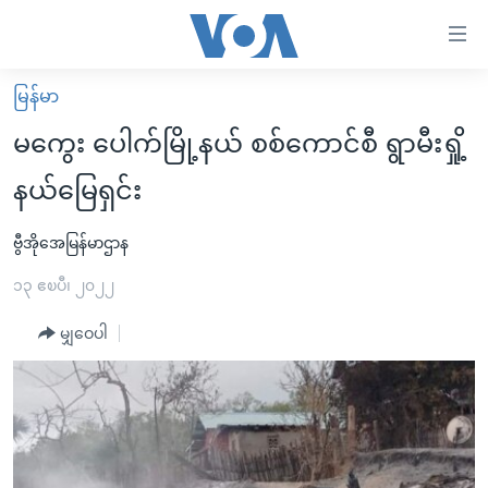
သုံး
ရ
လွယ်ကူ
မြန်မာ
မူလစာမျက်နှာ
စေ
မကွေး ပေါက်မြို့နယ် စစ်ကောင်စီ ရွာမီးရှို့
မြန်မာ
သည့်
နယ်မြေရှင်း
ကမ္ဘာ့သတင်းများ
Link
ဗွီဒီယို
နိုင်ငံတကာ
ဗွီအိုအေမြန်မာဌာန
များ
သတင်းလွတ်လပ်ခွင့်
အမေရိကန်
၁၃ ဧၿပီ၊ ၂၀၂၂
ပင်မ
ရပ်ဝန်းတခု လမ်းတခု အလွန်
တရုတ်
အကြောင်းအရာ
မျှဝေပါ
သို့
အင်္ဂလိပ်စာလေ့လာမယ်
အစ္စရေး-ပါလက်စတိုင်း
ကျော်
အပတ်စဉ်ကဏ္ဍများ
အမေရိကန်သုံးအီဒီယံ
ကြည့်
ရေဒီယိုနှင့်ရုပ်သံ အချက်အလက်များ
မကြေးမုံရဲ့ အင်္ဂလိပ်စာ
ရေဒီယို
ရန်
ပင်မ
ရေဒီယို/တီဗွီအစီအစဉ်
ရုပ်ရှင်ထဲက အင်္ဂလိပ်စာ
တီဗွီ