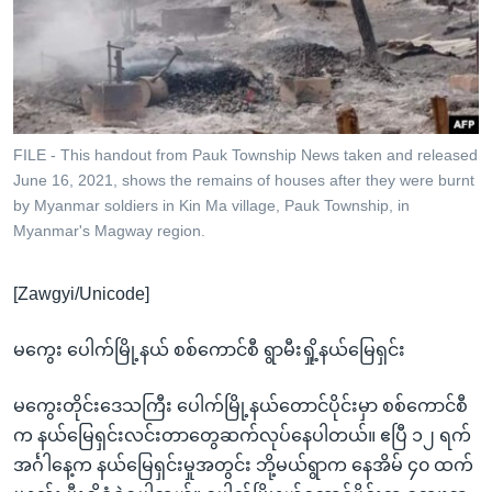
အ
သုတပဒေသာ အင်္ဂလိပ်စာ
ညွန်း
Learning English
စာမျက်နှာ
သို့
ဗွီအိုအေ လူမှုကွန်ယက်များ
ကျော်
ကြည့်
FILE - This handout from Pauk Township News taken and released
June 16, 2021, shows the remains of houses after they were burnt
ရန်
ဘာသာစကားများ
by Myanmar soldiers in Kin Ma village, Pauk Township, in
ရှာဖွေ
Myanmar's Magway region.
ရန်
နေရာ
[Zawgyi/Unicode]
သို့
ကျော်
မကွေး ပေါက်မြို့နယ် စစ်ကောင်စီ ရွာမီးရှို့နယ်မြေရှင်း
ရန်
မကွေးတိုင်းဒေသကြီး ပေါက်မြို့နယ်တောင်ပိုင်းမှာ စစ်ကောင်စီ
က နယ်မြေရှင်းလင်းတာတွေဆက်လုပ်နေပါတယ်။ ဧပြီ ၁၂ ရက်
အင်္ဂါနေ့က နယ်မြေရှင်းမှုအတွင်း ဘို့မယ်ရွာက နေအိမ် ၄၀ ထက်