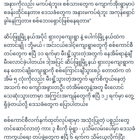
အနားကိုလည်း မကပ်ရဲဘူး။ စစ်သားတွေက ကျောက်အိုးရွာမှာပဲ
စခန်းထိုင်နေတာ။ ဒေသခံတွေက အနားမကပ်ရဲဘူး အကုန်ရှောင်
ခွါနေကြတာ။ စစ်ဘေးရှောင်ဖြစ်နေရတာ။”
ဆိပ်ဖြူမြို့နယ်အပိုင် ရှားလှကျေးရွာ နဲ့ ပေါက်မြို့နယ်ထဲက
တောင်ချို ၊ ဘို့မယ် ၊ အင်းငယ်ဒေါင့်ကျေးရွာတွေကို စစ်ကောင်စီ
တပ်တွေက ဧပြီ ၁၁ ရက်မှာ မီးရှို့သွားတဲ့အတွက် နေအိမ်ရာနဲ့ချီ
မီးလောင်ခဲ့ပါတယ်။ ဒါ့အပြင် ဆိပ်ဖြူမြို့နယ် ရှားလှကျေးရွာက
နေ တောင်ချိုကျေးရွာကို စစ်ကြောင်းချီသွားစဉ် တောထဲက တဲ
အိမ် ၅ လုံးကိုလည်း မီးရှို့သွားတဲ့အတွက် မျက်စိကွယ်နေတဲ့
အသက် ၈၀ ကျော်အဖွားတဦး တဲအိမ်တွေနဲ့အတူ မီးလောင်
သေဆုံးသွားတာမှာ အကြွင်းအကျန်တွေကို ဧပြီ ၁၂ ရက်မှာ တွေ့
ရှိခဲ့တယ်လို့ ဒေသခံတွေက ပြောပါတယ်။
စစ်ကောင်စီလက်နက်ထုတ်လုပ်ရာမှာ အသုံးပြုတဲ့ ပစ္စည်းတွေ
တင်ဆောင်လာတဲ့ ကား ၃ စီးကို မုံရွာ - ပုသိမ်လမ်းပေါ်မှာ ဒေသခံ
ကာကွယ်ရေး တပ်ဖွဲ့တွေက ဧပြီ ၆ ရက်က သိမ်းယူလိုက်ပြီး