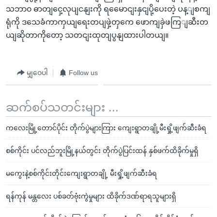
သဘာ၀ ဓာတျငှေ့လုပျငနျးကို ရမေောငျးနှငျပို့ပေးတဲ့ ပန့ျစကျ
ရုံကို ဒသေခံကာကှယျရေးတပျဖှဲ့တှကေ ဖောကျခှဲဖကြျဆီးတ
ယျဆိုတာကိုတော့ သတငျးထုတျပွနျထားပါတယျ။
မျှဝေပါ
Follow us
ဆက်စပ်သတင်းများ ...
ကလေးမြို့တောင်ပိုင်း တိုက်ပွဲများကြား ကျေးရွာတချို့မီးရှို့ဖျက်ဆီးခံရ
စစ်ကိုင်း ပင်လည်ဘူးမြို့နယ်တွင်း တိုက်ပွဲပြင်းထန် နှစ်ဖက်ထိခိုက်မှုရှိ
မကွေးနဲ့စစ်ကိုင်းတိုင်းကျေးရွာတချို့ မီးရှို့ဖျက်ဆီးခံရ
ရန်ကုန် မန္တလေး ပစ်ခတ်ဗုံးကွဲမှုများ ထိခိုက်ဒဏ်ရာရသူများရှိ