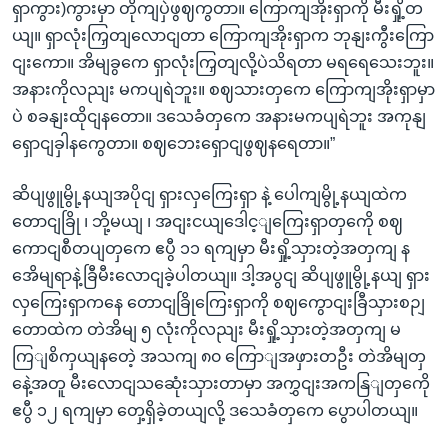
ရှာကွား)ကွားမှာ တိုကျပှဲဖွဈကွတာ။ ကြောကျအိုးရှာကို မီးရှို့တ
ယျ။ ရှာလုံးကြှတျလောငျတာ ကြောကျအိုးရှာက ဘုနျးကွီးကြော
ငျးကော။ အိမျခွကေ ရှာလုံးကြှတျလို့ပဲသိရတာ မရရေသေးဘူး။
အနားကိုလညျး မကပျရဲဘူး။ စဈသားတှကေ ကြောကျအိုးရှာမှာ
ပဲ စခနျးထိုငျနတော။ ဒသေခံတှကေ အနားမကပျရဲဘူး အကုနျ
ရှောငျခှါနကွေတာ။ စဈဘေးရှောငျဖွဈနရေတာ။”
ဆိပျဖွူမွို့နယျအပိုငျ ရှားလှကြေးရှာ နဲ့ ပေါကျမွို့နယျထဲက
တောငျခြို ၊ ဘို့မယျ ၊ အငျးငယျဒေါင့ျကြေးရှာတှကေို စဈ
ကောငျစီတပျတှကေ ဧပွီ ၁၁ ရကျမှာ မီးရှို့သှားတဲ့အတှကျ န
အေိမျရာနဲ့ခြီမီးလောငျခဲ့ပါတယျ။ ဒါ့အပွငျ ဆိပျဖွူမွို့နယျ ရှား
လှကြေးရှာကနေ တောငျခြိုကြေးရှာကို စဈကွောငျးခြီသှားစဉျ
တောထဲက တဲအိမျ ၅ လုံးကိုလညျး မီးရှို့သှားတဲ့အတှကျ မ
ကြျစိကှယျနတေဲ့ အသကျ ၈၀ ကြောျအဖှားတဦး တဲအိမျတှ
နေဲ့အတူ မီးလောငျသဆေုံးသှားတာမှာ အကွှငျးအကနြျတှကေို
ဧပွီ ၁၂ ရကျမှာ တှေ့ရှိခဲ့တယျလို့ ဒသေခံတှကေ ပွောပါတယျ။