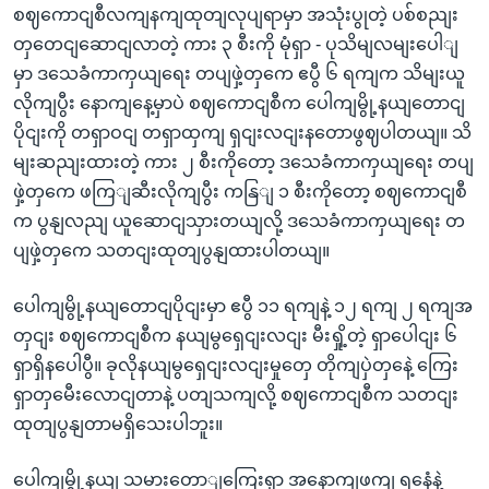
စဈကောငျစီလကျနကျထုတျလုပျရာမှာ အသုံးပွုတဲ့ ပစ်စညျး
တှတေငျဆောငျလာတဲ့ ကား ၃ စီးကို မုံရှာ - ပုသိမျလမျးပေါျ
မှာ ဒသေခံကာကှယျရေး တပျဖှဲ့တှကေ ဧပွီ ၆ ရကျက သိမျးယူ
လိုကျပွီး နောကျနေ့မှာပဲ စဈကောငျစီက ပေါကျမွို့နယျတောငျ
ပိုငျးကို တရှာဝငျ တရှာထှကျ ရှငျးလငျးနတောဖွဈပါတယျ။ သိ
မျးဆညျးထားတဲ့ ကား ၂ စီးကိုတော့ ဒသေခံကာကှယျရေး တပျ
ဖှဲ့တှကေ ဖကြျဆီးလိုကျပွီး ကနြျ ၁ စီးကိုတော့ စဈကောငျစီ
က ပွနျလညျ ယူဆောငျသှားတယျလို့ ဒသေခံကာကှယျရေး တ
ပျဖှဲ့တှကေ သတငျးထုတျပွနျထားပါတယျ။
ပေါကျမွို့နယျတောငျပိုငျးမှာ ဧပွီ ၁၁ ရကျနဲ့ ၁၂ ရကျ ၂ ရကျအ
တှငျး စဈကောငျစီက နယျမွရှေငျးလငျး မီးရှို့တဲ့ ရှာပေါငျး ၆
ရှာရှိနပေါပွီ။ ခုလိုနယျမွရှေငျးလငျးမှုတှေ တိုကျပှဲတှနေဲ့ ကြေး
ရှာတှမေီးလောငျတာနဲ့ ပတျသကျလို့ စဈကောငျစီက သတငျး
ထုတျပွနျတာမရှိသေးပါဘူး။
ပေါကျမွို့နယျ သမားတောျကြေးရှာ အနောကျဖကျ ရနေံနဲ့