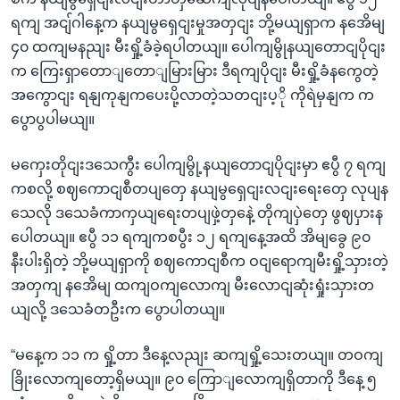
ရကျ အငျ်ဂါနေ့က နယျမွရှေငျးမှုအတှငျး ဘို့မယျရှာက နအေိမျ
၄၀ ထကျမနညျး မီးရှို့ခံခဲ့ရပါတယျ။ ပေါကျမွိုနယျတောငျပိုငျး
က ကြေးရှာတောျတောျမြားမြား ဒီရကျပိုငျး မီးရှို့ခံနကွေတဲ့
အကွောငျး ရနျကုနျကပေးပို့လာတဲ့သတငျးပ့ို ကိုရဲမှနျက က
ပွောပွပါမယျ။
မကှေးတိုငျးဒသေကွီး ပေါကျမွို့နယျတောငျပိုငျးမှာ ဧပွီ ၇ ရကျ
ကစလို့ စဈကောငျစီတပျတှေ နယျမွရှေငျးလငျးရေးတှေ လုပျန
သေလို ဒသေခံကာကှယျရေးတပျဖှဲ့တှနေဲ့ တိုကျပှဲတှေ ဖွဈပှားန
ပေါတယျ။ ဧပွီ ၁၁ ရကျကစပွီး ၁၂ ရကျနေ့အထိ အိမျခွေ ၉၀
နီးပါးရှိတဲ့ ဘို့မယျရှာကို စဈကောငျစီက ဝငျရောကျမီးရှို့သှားတဲ့
အတှကျ နအေိမျ ထကျဝကျလောကျ မီးလောငျဆုံးရှုံးသှားတ
ယျလို့ ဒသေခံတဦးက ပွောပါတယျ။
“မနေ့က ၁၁ က ရှို့တာ ဒီနေ့လညျး ဆကျရှို့သေးတယျ။ တဝကျ
ခြိုးလောကျတော့ရှိမယျ။ ၉၀ ကြောျလောကျရှိတာကို ဒီနေ့ ၅