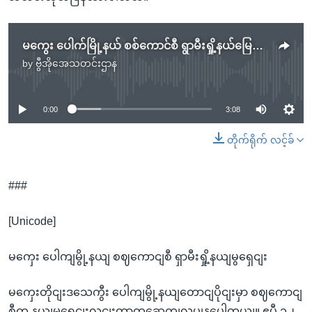
မကွေး ပေါက်မြို့နယ် စစ်ကောင်စီ ရွာမီးရှို့နယ်မြေရှင်း
by
ဗွီအိုအေသတင်းဌာန
No media source currently available
0:00
3:08
တိုက်ရိုက် လင့်ခ်
###
[Unicode]
မကှေး ပေါကျမွို့နယျ စဈကောငျစီ ရှာမီးရှို့နယျမွရှေငျး
မကှေးတိုငျးဒသေကွီး ပေါကျမွို့နယျတောငျပိုငျးမှာ စဈကောငျ
စီက နယျမွရှေငျးလငျးတာတှဆေကျလုပျနပေါတယျ။ ဧပွီ ၁၂