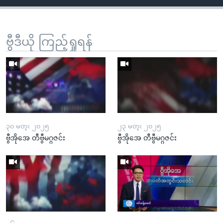
ဗွီဒီယို ကြည့်ရှုရန်
၃၀ မတ္၊ ၂၀၂၅
၂၃ မတ္၊ ၂၀၂၅
ဗွီအိုအေ တီဗွီမဂ္ဂဇင်း
ဗွီအိုအေ တီဗွီမဂ္ဂဇင်း