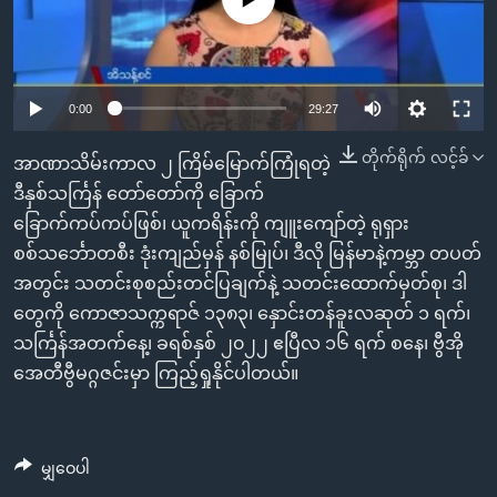
အ
သုတပဒေသာ အင်္ဂလိပ်စာ
ညွန်း
Learning English
စာမျက်နှာ
သို့
ဗွီအိုအေ လူမှုကွန်ယက်များ
0:00
29:27
ကျော်
ကြည့်
တိုက်ရိုက် လင့်ခ်
အာဏာသိမ်းကာလ ၂ ကြိမ်မြောက်ကြုံရတဲ့
ရန်
ဒီနှစ်သင်္ကြန် တော်တော်ကို ခြောက်
ဘာသာစကားများ
ရှာဖွေ
ခြောက်ကပ်ကပ်ဖြစ်၊ ယူကရိန်းကို ကျူးကျော်တဲ့ ရုရှား
ရန်
စစ်သင်္ဘောတစီး ဒုံးကျည်မှန် နစ်မြုပ်၊ ဒီလို မြန်မာနဲ့ကမ္ဘာ တပတ်
နေရာ
အတွင်း သတင်းစုစည်းတင်ပြချက်နဲ့ သတင်းထောက်မှတ်စု၊ ဒါ
သို့
တွေကို ကောဇာသက္ကရာဇ် ၁၃၈၃၊ နှောင်းတန်ခူးလဆုတ် ၁ ရက်၊
ကျော်
သင်္ကြန်အတက်နေ့၊ ခရစ်နှစ် ၂၀၂၂ ဧပြီလ ၁၆ ရက် စနေ၊ ဗွီအို
ရန်
အေတီဗွီမဂ္ဂဇင်းမှာ ကြည့်ရှုနိုင်ပါတယ်။
မျှဝေပါ