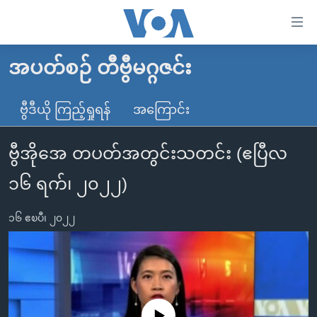
သုံး
ရ
လွယ်ကူ
အပတ်စဉ် တီဗွီမဂ္ဂဇင်း
မူလစာမျက်နှာ
စေ
မြန်မာ
ဗွီဒီယို ကြည့်ရှုရန်
အကြောင်း
သည့်
ကမ္ဘာ့သတင်းများ
Link
ဗွီအိုအေ တပတ်အတွင်းသတင်း (ဧပြီလ
ဗွီဒီယို
နိုင်ငံတကာ
များ
သတင်းလွတ်လပ်ခွင့်
အမေရိကန်
၁၆ ရက်၊ ၂၀၂၂)
ပင်မ
ရပ်ဝန်းတခု လမ်းတခု အလွန်
တရုတ်
အကြောင်းအရာ
၁၆ ဧၿပီ၊ ၂၀၂၂
သို့
အင်္ဂလိပ်စာလေ့လာမယ်
အစ္စရေး-ပါလက်စတိုင်း
ကျော်
အပတ်စဉ်ကဏ္ဍများ
အမေရိကန်သုံးအီဒီယံ
ကြည့်
ရေဒီယိုနှင့်ရုပ်သံ အချက်အလက်များ
မကြေးမုံရဲ့ အင်္ဂလိပ်စာ
ရေဒီယို
ရန်
ပင်မ
ရေဒီယို/တီဗွီအစီအစဉ်
ရုပ်ရှင်ထဲက အင်္ဂလိပ်စာ
တီဗွီ
No media source currently available