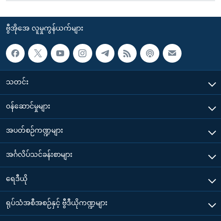
ဗွီအိုအေ လူမှုကွန်ယက်များ
သတင်း
၀န်ဆောင်မှုများ
အပတ်စဉ်ကဏ္ဍများ
အင်္ဂလိပ်သင်ခန်းစာများ
ရေဒီယို
ရုပ်သံအစီအစဉ်နှင့် ဗွီဒီယိုကဏ္ဍများ