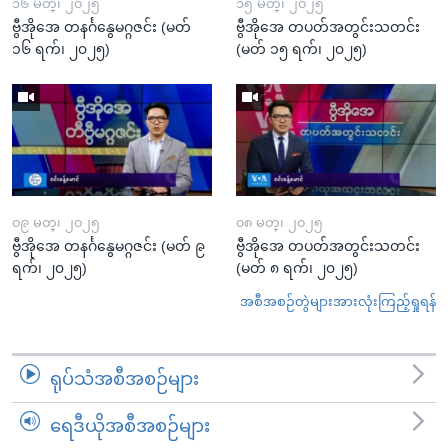
၁၆ မတ္၊ ၂၀၂၅
၁၅ မတ္၊ ၂၀၂၅
ဗွီအိုအေ တနင်္ဂနွေမဂ္ဂဇင်း (မတ်
ဗွီအိုအေ တပတ်အတွင်းသတင်း
၁၆ ရက်၊ ၂၀၂၅)
(မတ် ၁၅ ရက်၊ ၂၀၂၅)
၀၉ မတ္၊ ၂၀၂၅
၀၈ မတ္၊ ၂၀၂၅
ဗွီအိုအေ တနင်္ဂနွေမဂ္ဂဇင်း (မတ် ၉
ဗွီအိုအေ တပတ်အတွင်းသတင်း
ရက်၊ ၂၀၂၅)
(မတ် ၈ ရက်၊ ၂၀၂၅)
အစီအစဉ်တွဲများအားလုံးကြည့်ရှုရန်
ရုပ်သံအစီအစဉ်များ
ရေဒီယိုအစီအစဉ်များ