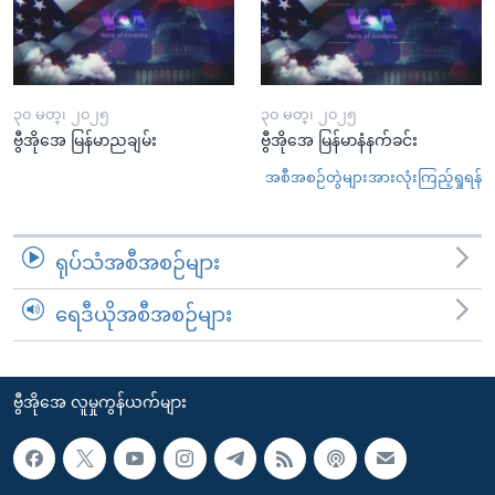
၃၀ မတ္၊ ၂၀၂၅
၃၀ မတ္၊ ၂၀၂၅
ဗွီအိုအေ မြန်မာညချမ်း
ဗွီအိုအေ မြန်မာနံနက်ခင်း
အစီအစဉ်တွဲများအားလုံးကြည့်ရှုရန်
ရုပ်သံအစီအစဉ်များ
ရေဒီယိုအစီအစဉ်များ
ဗွီအိုအေ လူမှုကွန်ယက်များ