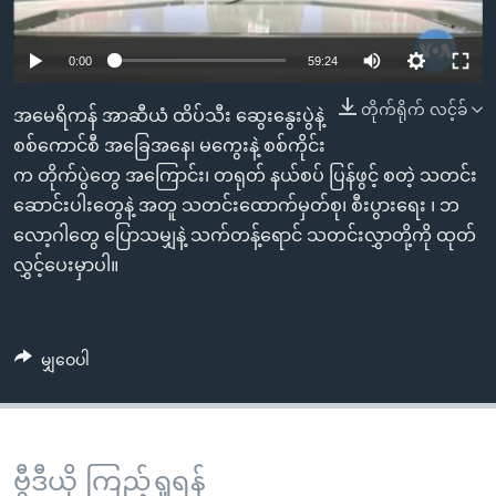
အ
သုတပဒေသာ အင်္ဂလိပ်စာ
ညွန်း
Learning English
0:00
59:24
စာမျက်နှာ
သို့
ဗွီအိုအေ လူမှုကွန်ယက်များ
တိုက်ရိုက် လင့်ခ်
အမေရိကန် အာဆီယံ ထိပ်သီး ဆွေးနွေးပွဲနဲ့
ကျော်
စစ်ကောင်စီ အခြေအနေ၊ မကွေးနဲ့ စစ်ကိုင်း
ကြည့်
က တိုက်ပွဲတွေ အကြောင်း၊ တရုတ် နယ်စပ် ပြန်ဖွင့် စတဲ့ သတင်း
ရန်
ဘာသာစကားများ
ဆောင်းပါးတွေနဲ့ အတူ သတင်းထောက်မှတ်စု၊ စီးပွားရေး ၊ ဘ
ရှာဖွေ
လော့ဂါတွေ ပြောသမျှနဲ့ သက်တန့်ရောင် သတင်းလွှာတို့ကို ထုတ်
ရန်
လွှင့်ပေးမှာပါ။
နေရာ
သို့
ကျော်
မျှဝေပါ
ရန်
ဗွီဒီယို ကြည့်ရှုရန်