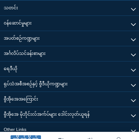
သတင်း
၀န်ဆောင်မှုများ
အပတ်စဉ်ကဏ္ဍများ
အင်္ဂလိပ်သင်ခန်းစာများ
ရေဒီယို
ရုပ်သံအစီအစဉ်နှင့် ဗွီဒီယိုကဏ္ဍများ
ဗွီအိုအေအကြောင်း
ဗွီအိုအေ မိုဘိုင်းလ်အက်ပ်များ ဒေါင်းလုတ်ယူရန်
Other Links