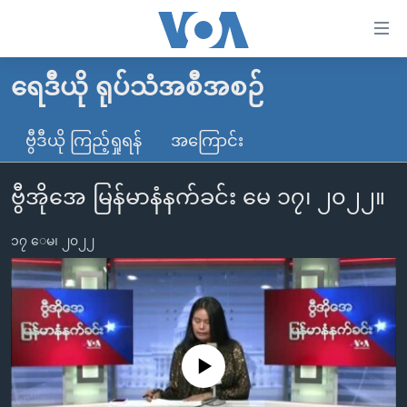
သုံး
ရ
လွယ်ကူ
ရေဒီယို ရုပ်သံအစီအစဉ်
မူလစာမျက်နှာ
စေ
မြန်မာ
ဗွီဒီယို ကြည့်ရှုရန်
အကြောင်း
သည့်
ကမ္ဘာ့သတင်းများ
Link
ဗွီအိုအေ မြန်မာနံနက်ခင်း မေ ၁၇၊ ၂၀၂၂။
ဗွီဒီယို
နိုင်ငံတကာ
များ
သတင်းလွတ်လပ်ခွင့်
အမေရိကန်
ပင်မ
၁၇ ေမ၊ ၂၀၂၂
ရပ်ဝန်းတခု လမ်းတခု အလွန်
တရုတ်
အကြောင်းအရာ
သို့
အင်္ဂလိပ်စာလေ့လာမယ်
အစ္စရေး-ပါလက်စတိုင်း
ကျော်
အပတ်စဉ်ကဏ္ဍများ
အမေရိကန်သုံးအီဒီယံ
ကြည့်
ရေဒီယိုနှင့်ရုပ်သံ အချက်အလက်များ
မကြေးမုံရဲ့ အင်္ဂလိပ်စာ
ရေဒီယို
ရန်
No media source currently available
ပင်မ
ရေဒီယို/တီဗွီအစီအစဉ်
ရုပ်ရှင်ထဲက အင်္ဂလိပ်စာ
တီဗွီ