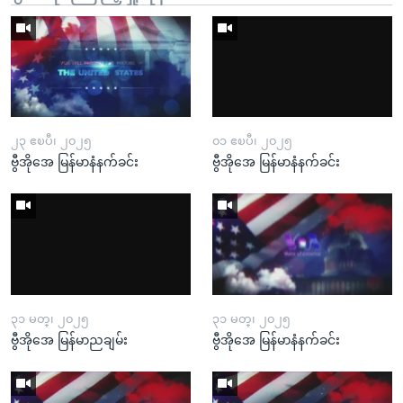
၂၃ ဧၿပီ၊ ၂၀၂၅
၀၁ ဧၿပီ၊ ၂၀၂၅
ဗွီအိုအေ မြန်မာနံနက်ခင်း
ဗွီအိုအေ မြန်မာနံနက်ခင်း
၃၁ မတ္၊ ၂၀၂၅
၃၁ မတ္၊ ၂၀၂၅
ဗွီအိုအေ မြန်မာညချမ်း
ဗွီအိုအေ မြန်မာနံနက်ခင်း