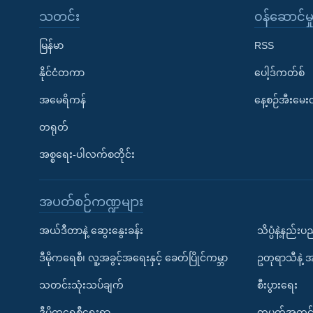
သတင်း
၀န်ဆောင်မှ
မြန်မာ
RSS
နိုင်ငံတကာ
ပေါ့ဒ်ကတ်စ်
အမေရိကန်
နေ့စဉ်အီးမေ
တရုတ်
အစ္စရေး-ပါလက်စတိုင်း
အပတ်စဉ်ကဏ္ဍများ
အယ်ဒီတာနဲ့ ဆွေးနွေးခန်း
သိပ္ပံနဲ့နည်း
ဒီမိုကရေစီ၊ လူ့အခွင့်အရေးနှင့် ခေတ်ပြိုင်ကမ္ဘာ
ဥတုရာသီနဲ့ 
သတင်းသုံးသပ်ချက်
စီးပွားရေး
ဒီမိုကရေစီရေးရာ
တပတ်အတွင်