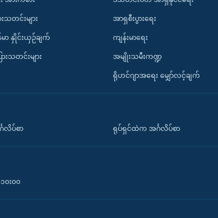
ားသတင်းများ
အာရှစီးပွားရေး
်မာ နှိုင်းယှဉ်ချက်
ကျန်းမာရေး
ပြားသတင်းများ
အမျိုးသမီးကဏ္ဍ
ရိုဟင်ဂျာအရေး မျှော်လင့်ချက်
်္ဂလိပ်စာ
ရုပ်ရှင်ထဲက အင်္ဂလိပ်စာ
၀-၁၀း၀၀