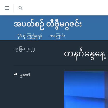
သုံး
ရ
ရှာဖွေ
လွယ်ကူ
မူလစာမျက်နှာ
အပတ်စဉ် တီဗွီမဂ္ဂဇင်း
ရ
စေ
မြန်မာ
လာ
ဗွီဒီယို ကြည့်ရှုရန်
အကြောင်း
သည့်
ဒ်
ကမ္ဘာ့သတင်းများ
Link
ဗွီဒီယို
နိုင်ငံတကာ
၁၉ ဇြန္၊ ၂၀၂၂
တနင်္ဂနွေနေ့
များ
သတင်းလွတ်လပ်ခွင့်
အမေရိကန်
ပင်မ
ရပ်ဝန်းတခု လမ်းတခု အလွန်
တရုတ်
အကြောင်းအရာ
အင်္ဂလိပ်စာလေ့လာမယ်
အစ္စရေး-ပါလက်စတိုင်း
မျှဝေပါ
သို့
အပတ်စဉ်ကဏ္ဍများ
အမေရိကန်သုံးအီဒီယံ
ကျော်
ကြည့်
ရေဒီယိုနှင့်ရုပ်သံ အချက်အလက်များ
မကြေးမုံရဲ့ အင်္ဂလိပ်စာ
ရေဒီယို
ရန်
ရေဒီယို/တီဗွီအစီအစဉ်
ရုပ်ရှင်ထဲက အင်္ဂလိပ်စာ
တီဗွီ
ပင်မ