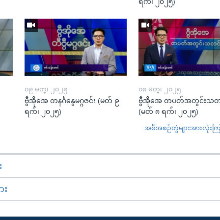
ရက်၊ ၂၀၂၅)
၀၉ မတ္၊ ၂၀၂၅
၀၈ မတ္၊ ၂၀၂၅
း
ဗွီအိုအေ တနင်္ဂနွေမဂ္ဂဇင်း (မတ် ၉
ဗွီအိုအေ တပတ်အတွင်းသတ
ရက်၊ ၂၀၂၅)
(မတ် ၈ ရက်၊ ၂၀၂၅)
အစီအစဉ်တွဲများအားလုံးကြည့
း
ား