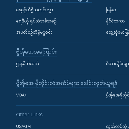
နေ့စဉ်တီဗွီသတင်းလွှာ
မြန်မာ
ရေဒီယို ရုပ်သံအစီအစဉ်
နိုင်ငံတကာ
အပတ်စဉ်တီဗွီမဂ္ဂဇင်း
တွေ့ဆုံမေးမြန
ဗွီအိုအေအကြောင်း
ဌာနမိတ်ဆက်
မီတာလှိုင်းမျာ
ဗွီအိုအေ မိုဘိုင်းလ်အက်ပ်များ ဒေါင်းလုတ်ယူရန်
Learning English
VOA+
ဗွီအိုအေမိုဘ
ဗွီအိုအေ လူမှုကွန်ယက်များ
Other Links
USAGM
လွတ်လပ်တဲ့