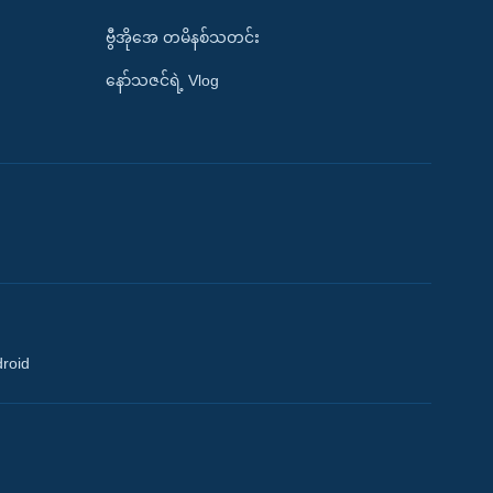
ဗွီအိုအေ တမိနစ်သတင်း
နော်သဇင်ရဲ့ Vlog
droid