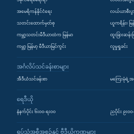
အမေရိကန်နိုင်ငံရေး
လယ်ယာစီးပွ
သတင်းထောက်မှတ်စု
ယူကရိန်း၊ မြန
ကမ္ဘာ့သတင်းမီဒီယာထဲက မြန်မာ
ထူးခြားဆန်း
ကမ္ဘာ့ မြန်မာ့ မီဒီယာမြင်ကွင်း
လူမှုရှုခင်း
အင်္ဂလိပ်သင်ခန်းစာများ
အီဒီယံသင်ခန်းစာ
မကြေးမုံရဲ့အင
ရေဒီယို
နံနက်ပိုင်း ၆း၀၀-ရး၀၀
ညပိုင်း ၉း၀
ရုပ်သံအစီအစဉ်နှင့် ဗွီဒီယိုကဏ္ဍများ