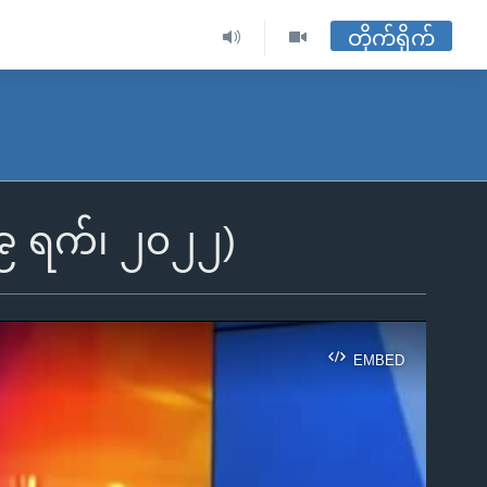
တိုက်ရိုက်
လ ၁၉ ရက်၊ ၂၀၂၂)
EMBED