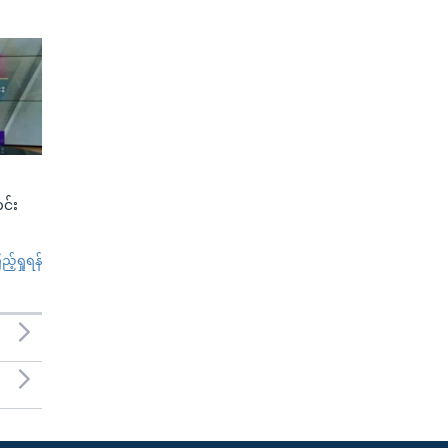
င်း
်ရှုရန်