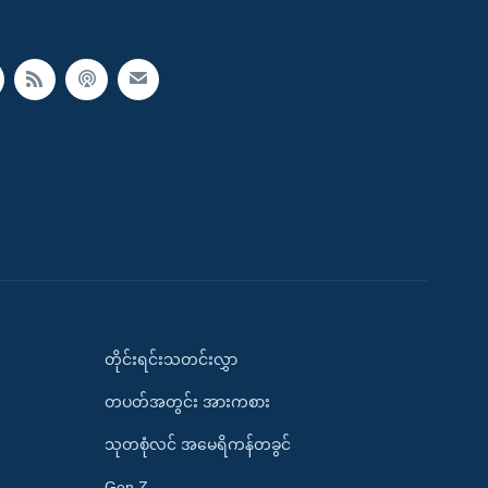
တိုင်းရင်းသတင်းလွှာ
တပတ်အတွင်း အားကစား
သုတစုံလင် အမေရိကန်တခွင်
Gen Z