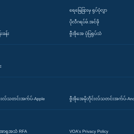
ရေမြေခြားမှ ရုပ်ပုံလွှာ
ပိုလီဂရပ်ဖ်.အင်ဖို
်းခန်း
ဗွီအိုအေ ပုံပြရုပ်သံ
း
ိုင်းလ်သတင်းအက်ပ်-Apple
ဗွီအိုအေမိုဘိုင်းလ်သတင်းအက်ပ်-An
 အာရှအသံ RFA
VOA's Privacy Policy