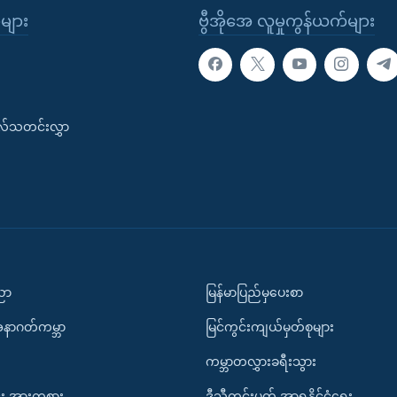
ုများ
ဗွီအိုအေ လူမှုကွန်ယက်များ
းလ်သတင်းလွှာ
ပညာ
မြန်မာပြည်မှပေးစာ
အနာဂတ်ကမ္ဘာ
မြင်ကွင်းကျယ်မှတ်စုများ
ကမ္ဘာတလွှားခရီးသွား
း အားကစား
ဒီသီတင်းပတ် အာရှနိုင်ငံရေး