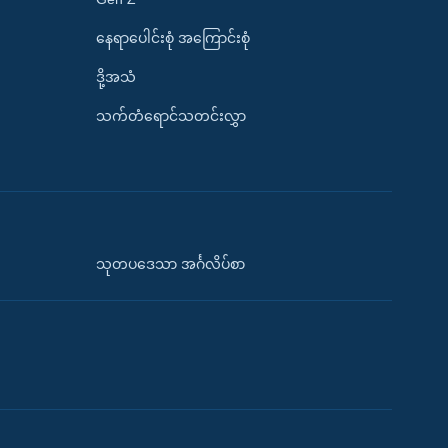
နေရာပေါင်းစုံ အကြောင်းစုံ
ဒို့အသံ
သက်တံရောင်သတင်းလွှာ
သုတပဒေသာ အင်္ဂလိပ်စာ