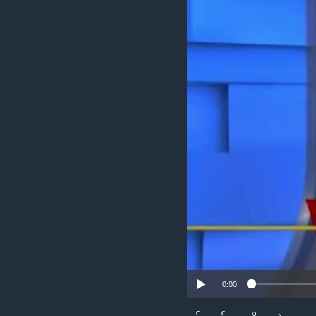
သုတပဒေသာ အင်္ဂလိပ်စာ
အ
ညွန်း
စာမျက်နှာ
သို့
ကျော်
ကြည့်
ရန်
ရှာဖွေ
ရန်
နေရာ
သို့
ကျော်
ရန်
0:00