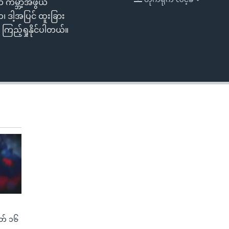
ကမ္ဘာ့အံဖွယ်
EMBED
၊ ဒါ့အပြင် ထူးခြား
ကြည့်ရှုနိုင်ပါတယ်။
(မတ် ၁၆