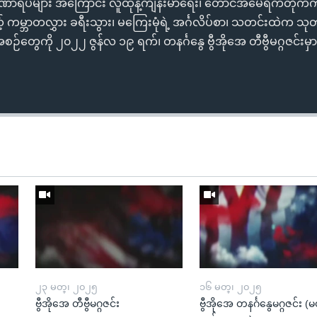
ခဏာရပ်များ အကြောင်း လူထုနဲ့ကျန်းမာရေး၊ တောင်အမေရိကတိုက်က 
် ကမ္ဘာတလွှား ခရီးသွား၊ မကြေးမုံရဲ့ အင်္ဂလိပ်စာ၊ သတင်းထဲက သုတ
တွေကို ၂၀၂၂ ဇွန်လ ၁၉ ရက်၊ တနင်္ဂနွေ ဗွီအိုအေ တီဗွီမဂ္ဂဇင်းမှာ 
၂၃ မတ္၊ ၂၀၂၅
၁၆ မတ္၊ ၂၀၂၅
ဗွီအိုအေ တီဗွီမဂ္ဂဇင်း
ဗွီအိုအေ တနင်္ဂနွေမဂ္ဂဇင်း 