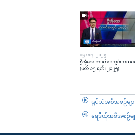
၁၅ မတ္၊ ၂၀၂၅
ဗွီအိုအေ တပတ်အတွင်းသတင်
(မတ် ၁၅ ရက်၊ ၂၀၂၅)
ရုပ်သံအစီအစဉ်မျာ
ရေဒီယိုအစီအစဉ်မျ