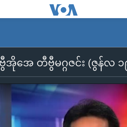
 ဗွီအိုအေ တီဗွီမဂ္ဂဇင်း (ဇွန်