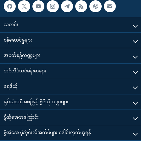
သတင်း
၀န်ဆောင်မှုများ
အပတ်စဉ်ကဏ္ဍများ
အင်္ဂလိပ်သင်ခန်းစာများ
ရေဒီယို
ရုပ်သံအစီအစဉ်နှင့် ဗွီဒီယိုကဏ္ဍများ
ဗွီအိုအေအကြောင်း
ဗွီအိုအေ မိုဘိုင်းလ်အက်ပ်များ ဒေါင်းလုတ်ယူရန်