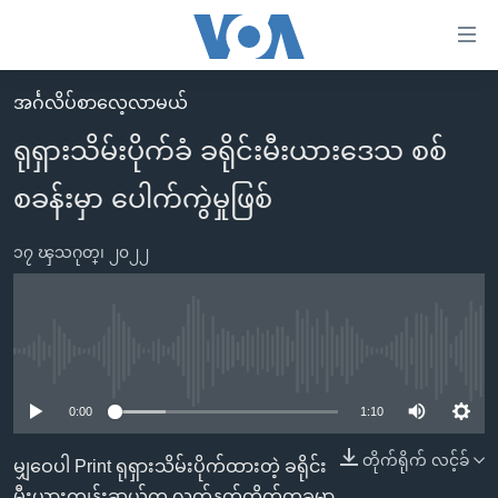
သုံး
ရ
လွယ်ကူ
အင်္ဂလိပ်စာလေ့လာမယ်
မူလစာမျက်နှာ
စေ
ရုရှားသိမ်းပိုက်ခံ ခရိုင်းမီးယားဒေသ စစ်
မြန်မာ
သည့်
စခန်းမှာ ပေါက်ကွဲမှုဖြစ်
ကမ္ဘာ့သတင်းများ
Link
ဗွီဒီယို
နိုင်ငံတကာ
များ
၁၇ ၾသဂုတ္၊ ၂၀၂၂
သတင်းလွတ်လပ်ခွင့်
အမေရိကန်
ပင်မ
ရပ်ဝန်းတခု လမ်းတခု အလွန်
တရုတ်
အကြောင်းအရာ
သို့
အင်္ဂလိပ်စာလေ့လာမယ်
အစ္စရေး-ပါလက်စတိုင်း
No media source currently available
ကျော်
အပတ်စဉ်ကဏ္ဍများ
အမေရိကန်သုံးအီဒီယံ
ကြည့်
0:00
1:10
ရေဒီယိုနှင့်ရုပ်သံ အချက်အလက်များ
မကြေးမုံရဲ့ အင်္ဂလိပ်စာ
ရေဒီယို
ရန်
တိုက်ရိုက် လင့်ခ်
မျှဝေပါ Print ရုရှားသိမ်းပိုက်ထားတဲ့ ခရိုင်း
ပင်မ
ရေဒီယို/တီဗွီအစီအစဉ်
ရုပ်ရှင်ထဲက အင်္ဂလိပ်စာ
တီဗွီ
မီးယားကျွန်းဆွယ်က လက်နက်တိုက်တခုမှာ