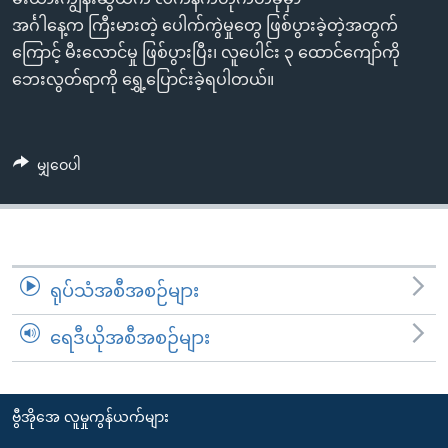
အ
သုတပဒေသာ အင်္ဂလိပ်စာ
အင်္ဂါနေ့က ကြီးမားတဲ့ ပေါက်ကွဲမှုတွေ ဖြစ်ပွားခဲ့တဲ့အတွက်
ညွန်း
Learning English
ကြောင့် မီးလောင်မှု ဖြစ်ပွားပြီး၊ လူပေါင်း ၃ ထောင်ကျော်ကို
စာမျက်နှာ
ဘေးလွတ်ရာကို ရွှေ့ပြောင်းခဲ့ရပါတယ်။
သို့
ဗွီအိုအေ လူမှုကွန်ယက်များ
ကျော်
ကြည့်
မျှဝေပါ
ရန်
ဘာသာစကားများ
ရှာဖွေ
ရန်
နေရာ
သို့
ရုပ်သံအစီအစဉ်များ
ကျော်
ရန်
ရေဒီယိုအစီအစဉ်များ
ဗွီအိုအေ လူမှုကွန်ယက်များ