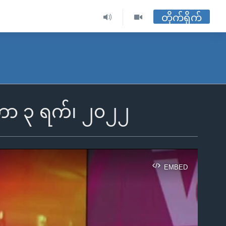
တိုက်ရိုက်
ဘာ ၃ ရက်၊ ၂၀၂၂
EMBED