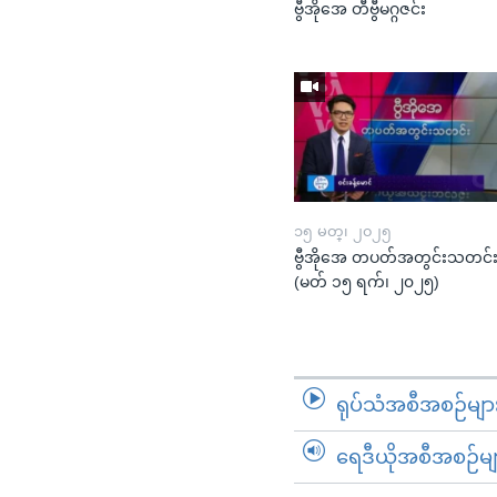
ဗွီအိုအေ တီဗွီမဂ္ဂဇင်း
၁၅ မတ္၊ ၂၀၂၅
ဗွီအိုအေ တပတ်အတွင်းသတင်
(မတ် ၁၅ ရက်၊ ၂၀၂၅)
ရုပ်သံအစီအစဉ်မျာ
ရေဒီယိုအစီအစဉ်မျ