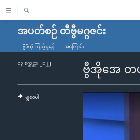
သုံး
ရ
ရှာဖွေ
လွယ်ကူ
မူလစာမျက်နှာ
အပတ်စဉ် တီဗွီမဂ္ဂဇင်း
ရ
စေ
မြန်မာ
လာ
ဗွီဒီယို ကြည့်ရှုရန်
အကြောင်း
သည့်
ဒ်
ကမ္ဘာ့သတင်းများ
Link
ဗွီဒီယို
နိုင်ငံတကာ
၀၃ စက္တင္ဘာ၊ ၂၀၂၂
ဗွီအိုအေ 
များ
သတင်းလွတ်လပ်ခွင့်
အမေရိကန်
ပင်မ
ရပ်ဝန်းတခု လမ်းတခု အလွန်
တရုတ်
အကြောင်းအရာ
အင်္ဂလိပ်စာလေ့လာမယ်
အစ္စရေး-ပါလက်စတိုင်း
မျှဝေပါ
သို့
အပတ်စဉ်ကဏ္ဍများ
အမေရိကန်သုံးအီဒီယံ
ကျော်
ကြည့်
ရေဒီယိုနှင့်ရုပ်သံ အချက်အလက်များ
မကြေးမုံရဲ့ အင်္ဂလိပ်စာ
ရေဒီယို
ရန်
ရေဒီယို/တီဗွီအစီအစဉ်
ရုပ်ရှင်ထဲက အင်္ဂလိပ်စာ
တီဗွီ
ပင်မ