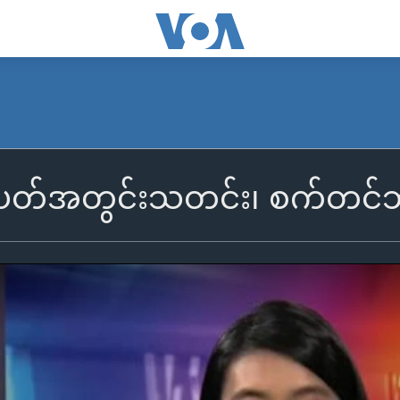
တပတ်အတွင်းသတင်း၊ စက်တင်