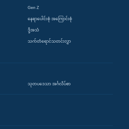
Gen Z
နေရာပေါင်းစုံ အကြောင်းစုံ
ဒို့အသံ
သက်တံရောင်သတင်းလွှာ
သုတပဒေသာ အင်္ဂလိပ်စာ