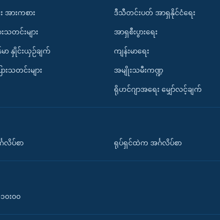
း အားကစား
ဒီသီတင်းပတ် အာရှနိုင်ငံရေး
ားသတင်းများ
အာရှစီးပွားရေး
်မာ နှိုင်းယှဉ်ချက်
ကျန်းမာရေး
ပြားသတင်းများ
အမျိုးသမီးကဏ္ဍ
ရိုဟင်ဂျာအရေး မျှော်လင့်ချက်
်္ဂလိပ်စာ
ရုပ်ရှင်ထဲက အင်္ဂလိပ်စာ
၀-၁၀း၀၀