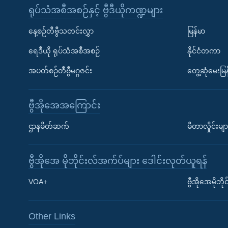
ရုပ်သံအစီအစဉ်နှင့် ဗွီဒီယိုကဏ္ဍများ
နေ့စဉ်တီဗွီသတင်းလွှာ
မြန်မာ
ရေဒီယို ရုပ်သံအစီအစဉ်
နိုင်ငံတကာ
အပတ်စဉ်တီဗွီမဂ္ဂဇင်း
တွေ့ဆုံမေးမြန
ဗွီအိုအေအကြောင်း
ဌာနမိတ်ဆက်
မီတာလှိုင်းမျာ
ဗွီအိုအေ မိုဘိုင်းလ်အက်ပ်များ ဒေါင်းလုတ်ယူရန်
Learning English
VOA+
ဗွီအိုအေမိုဘ
ဗွီအိုအေ လူမှုကွန်ယက်များ
Other Links