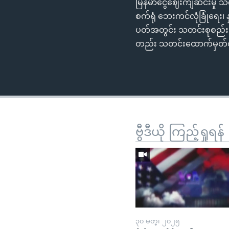
မြန်မာငွေဈေးကျဆင်းမှု 
စက်ရုံ ဘေးကင်လုံခြုံရေး၊ 
ပတ်အတွင်း သတင်းစုစည်း 
တည်း သတင်းထောက်မှတ်စုတို
ဗွီဒီယို ကြည့်ရှုရန်
၃၀ မတ္၊ ၂၀၂၅