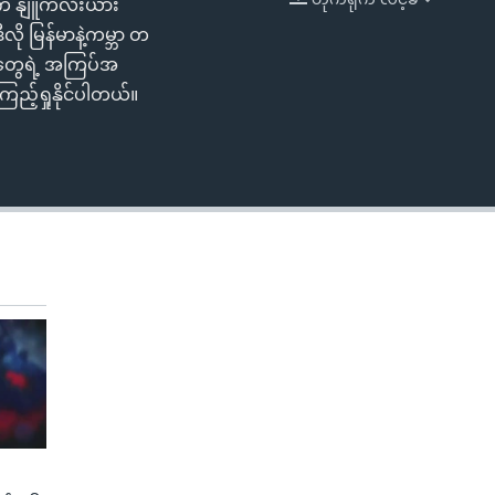
်းက နျူကလီးယား
EMBED
ို မြန်မာနဲ့ကမ္ဘာ တ
ံတွေရဲ့ အကြပ်အ
ည့်ရှုနိုင်ပါတယ်။