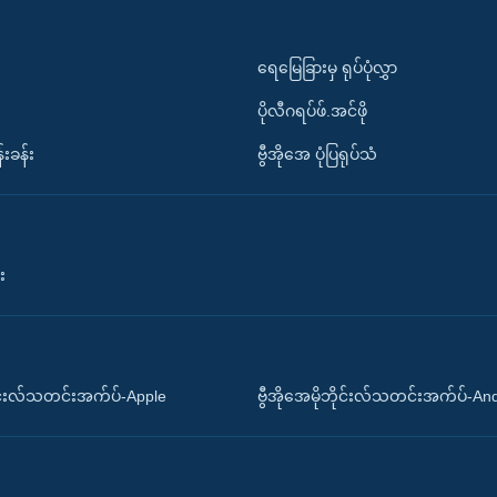
ရေမြေခြားမှ ရုပ်ပုံလွှာ
ပိုလီဂရပ်ဖ်.အင်ဖို
်းခန်း
ဗွီအိုအေ ပုံပြရုပ်သံ
း
ိုင်းလ်သတင်းအက်ပ်-Apple
ဗွီအိုအေမိုဘိုင်းလ်သတင်းအက်ပ်-An