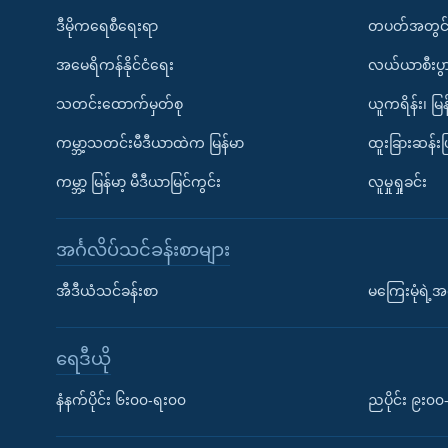
ဒီမိုကရေစီရေးရာ
တပတ်အတွင်
အမေရိကန်နိုင်ငံရေး
လယ်ယာစီးပွ
သတင်းထောက်မှတ်စု
ယူကရိန်း၊ မြန
ကမ္ဘာ့သတင်းမီဒီယာထဲက မြန်မာ
ထူးခြားဆန်း
ကမ္ဘာ့ မြန်မာ့ မီဒီယာမြင်ကွင်း
လူမှုရှုခင်း
အင်္ဂလိပ်သင်ခန်းစာများ
အီဒီယံသင်ခန်းစာ
မကြေးမုံရဲ့အင
ရေဒီယို
နံနက်ပိုင်း ၆း၀၀-ရး၀၀
ညပိုင်း ၉း၀