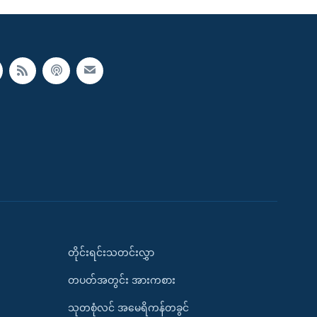
တိုင်းရင်းသတင်းလွှာ
တပတ်အတွင်း အားကစား
သုတစုံလင် အမေရိကန်တခွင်