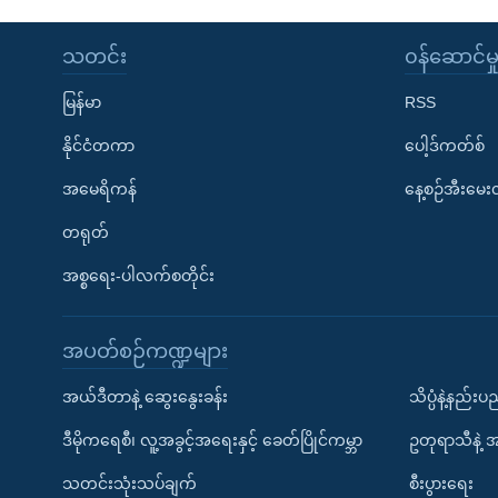
သတင်း
၀န်ဆောင်မှ
မြန်မာ
RSS
နိုင်ငံတကာ
ပေါ့ဒ်ကတ်စ်
အမေရိကန်
နေ့စဉ်အီးမေ
တရုတ်
အစ္စရေး-ပါလက်စတိုင်း
အပတ်စဉ်ကဏ္ဍများ
အယ်ဒီတာနဲ့ ဆွေးနွေးခန်း
သိပ္ပံနဲ့နည်း
ဒီမိုကရေစီ၊ လူ့အခွင့်အရေးနှင့် ခေတ်ပြိုင်ကမ္ဘာ
ဥတုရာသီနဲ့ 
သတင်းသုံးသပ်ချက်
စီးပွားရေး