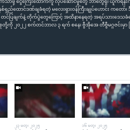
သက်သာဖို့ ငွေကြေးထောက်ကူ လုပ်ဆောင်မှုတွေ ဘာတွေရှိ၊ ယူကရိန
နှစ်ရှည်ထောင်ဒဏ်ချခံရတဲ့ မလေးရှားဝန်ကြီးချုပ်ဟောင်း ကတော်၊ ဒီလ
တင်ပြချက်နဲ့ တိုက်ပွဲတွေကြောင့် အထိနာနေရတဲ့ အရပ်သားဒေသခ
့ကို ၂၀၂၂ စက်တင်ဘာလ ၃ ရက် စနေ၊ ဗွီအိုအေ တီဗွီမဂ္ဂဇင်းမှာ ကြ
၂၃ မတ္၊ ၂၀၂၅
၁၆ မတ္၊ ၂၀၂၅