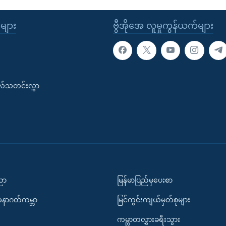
ုများ
ဗွီအိုအေ လူမှုကွန်ယက်များ
းလ်သတင်းလွှာ
ပညာ
မြန်မာပြည်မှပေးစာ
အနာဂတ်ကမ္ဘာ
မြင်ကွင်းကျယ်မှတ်စုများ
ကမ္ဘာတလွှားခရီးသွား