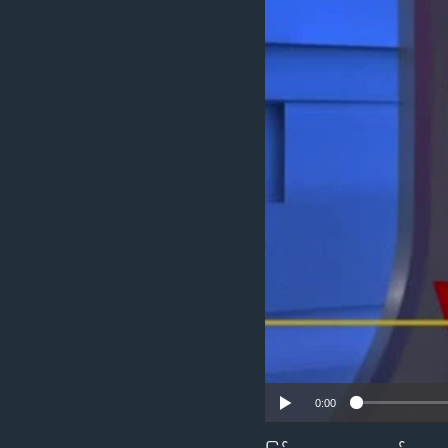
သုတပဒေသာ အင်္ဂလိပ်စာ
အ
ညွန်း
စာမျက်နှာ
သို့
ကျော်
ကြည့်
ရန်
ရှာဖွေ
ရန်
နေရာ
သို့
ကျော်
ရန်
0:00