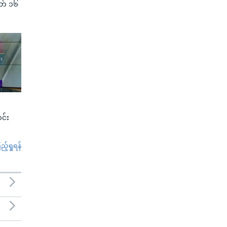
(မတ် ၁၆
င်း
်ရှုရန်