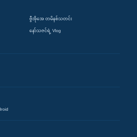
ဗွီအိုအေ တမိနစ်သတင်း
နော်သဇင်ရဲ့ Vlog
droid