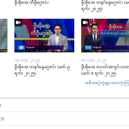
ဗွီအိုအေ တီဗွီမဂ္ဂဇင်း
ဗွီအိုအေ တနင်္ဂနွေမဂ္ဂဇင်း 
ရက်၊ ၂၀၂၅)
၀၉ မတ္၊ ၂၀၂၅
၀၈ မတ္၊ ၂၀၂၅
း
ဗွီအိုအေ တနင်္ဂနွေမဂ္ဂဇင်း (မတ် ၉
ဗွီအိုအေ တပတ်အတွင်းသတ
ရက်၊ ၂၀၂၅)
(မတ် ၈ ရက်၊ ၂၀၂၅)
အစီအစဉ်တွဲများအားလုံးကြည့
း
ား